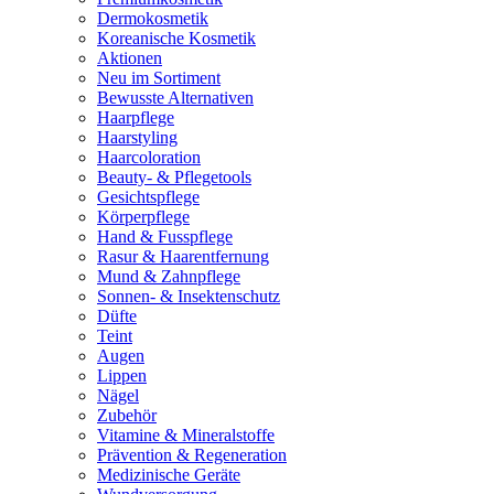
Dermokosmetik
Koreanische Kosmetik
Aktionen
Neu im Sortiment
Bewusste Alternativen
Haarpflege
Haarstyling
Haarcoloration
Beauty- & Pflegetools
Gesichtspflege
Körperpflege
Hand & Fusspflege
Rasur & Haarentfernung
Mund & Zahnpflege
Sonnen- & Insektenschutz
Düfte
Teint
Augen
Lippen
Nägel
Zubehör
Vitamine & Mineralstoffe
Prävention & Regeneration
Medizinische Geräte