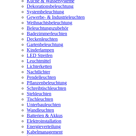
Küche & Wassersysteme
Dekorationsbeleuchtung
Systembeleuchtung
Gewerbe- & Industrieleuchten
Weihnachtsbeleuchtung
Beleuchtungszubehör
Badezimmerleuchten
Deckenleuchten
Gartenbeleuchtung
Kinderlampen
LED Streifen
Leuchtmittel
Lichterketten
Nachtlichter
Pendelleuchten
Pflanzenbeleuchtung
Schreibtischleuchten
Stehleuchten
Tischleuchten
Unterbauleuchten
Wandleuchten
Batterien & Akkus
Elektroinstallation
Energieverteilung
Kabelmanagement