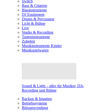
Switch
Bass & Gitarren
Blasinstrumente
DJ Equipment
Drums & Percussion
Licht & Bühne
Live
Studio & Recording
Tasteninstrumente
Zubehör
Musikinstrumente Kinder
Musikspielwaren
Sound & Light – alles für Musiker, DJs,
Recording und Bühne
Backup & Imaging
Betriebssysteme
Büroanwendung