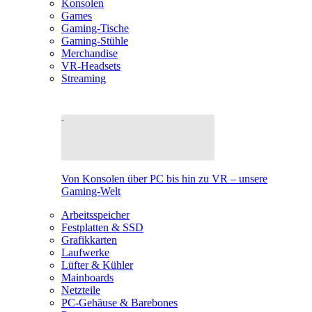
Konsolen
Games
Gaming-Tische
Gaming-Stühle
Merchandise
VR-Headsets
Streaming
Von Konsolen über PC bis hin zu VR – unsere
Gaming-Welt
Arbeitsspeicher
Festplatten & SSD
Grafikkarten
Laufwerke
Lüfter & Kühler
Mainboards
Netzteile
PC-Gehäuse & Barebones