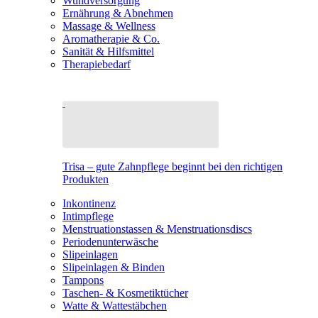
Wundversorgung
Ernährung & Abnehmen
Massage & Wellness
Aromatherapie & Co.
Sanität & Hilfsmittel
Therapiebedarf
Trisa – gute Zahnpflege beginnt bei den richtigen
Produkten
Inkontinenz
Intimpflege
Menstruationstassen & Menstruationsdiscs
Periodenunterwäsche
Slipeinlagen
Slipeinlagen & Binden
Tampons
Taschen- & Kosmetiktücher
Watte & Wattestäbchen