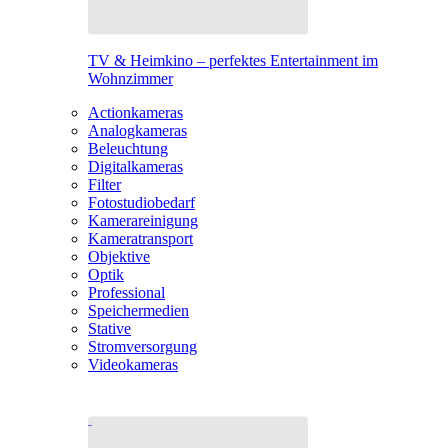
TV & Heimkino – perfektes Entertainment im
Wohnzimmer
Actionkameras
Analogkameras
Beleuchtung
Digitalkameras
Filter
Fotostudiobedarf
Kamerareinigung
Kameratransport
Objektive
Optik
Professional
Speichermedien
Stative
Stromversorgung
Videokameras