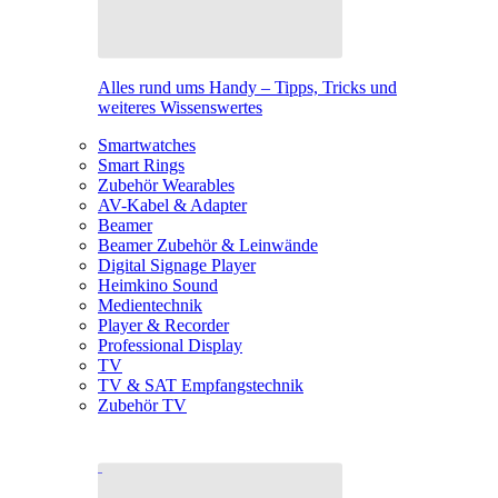
Alles rund ums Handy – Tipps, Tricks und
weiteres Wissenswertes
Smartwatches
Smart Rings
Zubehör Wearables
AV-Kabel & Adapter
Beamer
Beamer Zubehör & Leinwände
Digital Signage Player
Heimkino Sound
Medientechnik
Player & Recorder
Professional Display
TV
TV & SAT Empfangstechnik
Zubehör TV