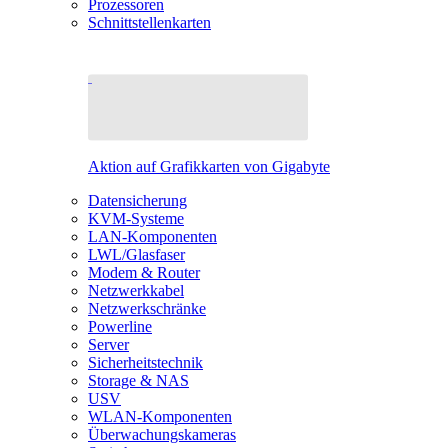
Prozessoren
Schnittstellenkarten
Aktion auf Grafikkarten von Gigabyte
Datensicherung
KVM-Systeme
LAN-Komponenten
LWL/Glasfaser
Modem & Router
Netzwerkkabel
Netzwerkschränke
Powerline
Server
Sicherheitstechnik
Storage & NAS
USV
WLAN-Komponenten
Überwachungskameras