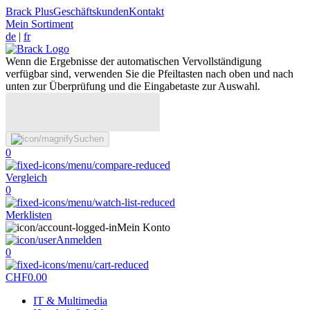
Brack Plus
Geschäftskunden
Kontakt
Mein Sortiment
de
|
fr
Wenn die Ergebnisse der automatischen Vervollständigung
verfügbar sind, verwenden Sie die Pfeiltasten nach oben und nach
unten zur Überprüfung und die Eingabetaste zur Auswahl.
Suchen
0
Vergleich
0
Merklisten
Mein Konto
Anmelden
0
CHF
0.00
IT & Multimedia