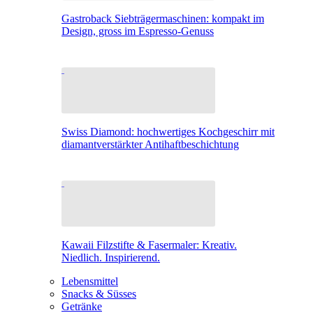
Gastroback Siebträgermaschinen: kompakt im
Design, gross im Espresso-Genuss
Swiss Diamond: hochwertiges Kochgeschirr mit
diamantverstärkter Antihaftbeschichtung
Kawaii Filzstifte & Fasermaler: Kreativ.
Niedlich. Inspirierend.
Lebensmittel
Snacks & Süsses
Getränke