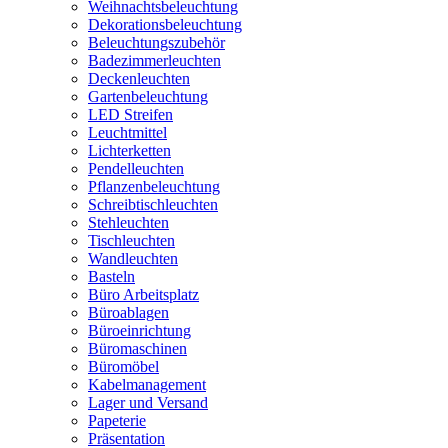
Weihnachtsbeleuchtung
Dekorationsbeleuchtung
Beleuchtungszubehör
Badezimmerleuchten
Deckenleuchten
Gartenbeleuchtung
LED Streifen
Leuchtmittel
Lichterketten
Pendelleuchten
Pflanzenbeleuchtung
Schreibtischleuchten
Stehleuchten
Tischleuchten
Wandleuchten
Basteln
Büro Arbeitsplatz
Büroablagen
Büroeinrichtung
Büromaschinen
Büromöbel
Kabelmanagement
Lager und Versand
Papeterie
Präsentation