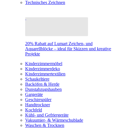
Technisches Zeichnen
20% Rabatt auf Lumart Zeichen- und
Aquarellblöcke – ideal für Skizzen und kreative
Projekte
Kinderzimmermöbel
Kinderzimmerdeko
Kinderzimmertextilien
Schaukeltiere
Backöfen & Herde
Dunstabzugshauben
Gargeräte
Geschirrspüler
Handtrockner
Kochfeld
Kühl- und Gefriergeräte
Vakuumier- & Wärmeschublade
Waschen & Trocknen