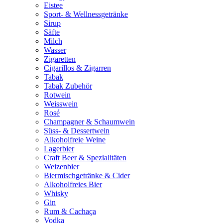
Eistee
Sport- & Wellnessgetränke
Sirup
Säfte
Milch
Wasser
Zigaretten
Cigarillos & Zigarren
Tabak
Tabak Zubehör
Rotwein
Weisswein
Rosé
Champagner & Schaumwein
Süss- & Dessertwein
Alkoholfreie Weine
Lagerbier
Craft Beer & Spezialitäten
Weizenbier
Biermischgetränke & Cider
Alkoholfreies Bier
Whisky
Gin
Rum & Cachaça
Vodka