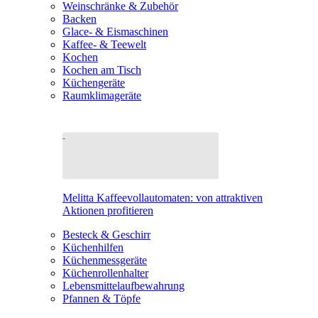
Weinschränke & Zubehör
Backen
Glace- & Eismaschinen
Kaffee- & Teewelt
Kochen
Kochen am Tisch
Küchengeräte
Raumklimageräte
Melitta Kaffeevollautomaten: von attraktiven
Aktionen profitieren
Besteck & Geschirr
Küchenhilfen
Küchenmessgeräte
Küchenrollenhalter
Lebensmittelaufbewahrung
Pfannen & Töpfe