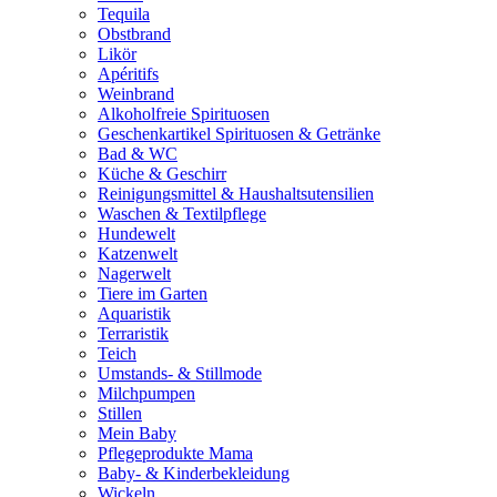
Tequila
Obstbrand
Likör
Apéritifs
Weinbrand
Alkoholfreie Spirituosen
Geschenkartikel Spirituosen & Getränke
Bad & WC
Küche & Geschirr
Reinigungsmittel & Haushaltsutensilien
Waschen & Textilpflege
Hundewelt
Katzenwelt
Nagerwelt
Tiere im Garten
Aquaristik
Terraristik
Teich
Umstands- & Stillmode
Milchpumpen
Stillen
Mein Baby
Pflegeprodukte Mama
Baby- & Kinderbekleidung
Wickeln