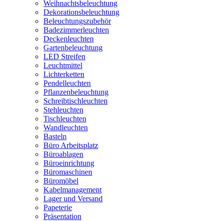
Weihnachtsbeleuchtung
Dekorationsbeleuchtung
Beleuchtungszubehör
Badezimmerleuchten
Deckenleuchten
Gartenbeleuchtung
LED Streifen
Leuchtmittel
Lichterketten
Pendelleuchten
Pflanzenbeleuchtung
Schreibtischleuchten
Stehleuchten
Tischleuchten
Wandleuchten
Basteln
Büro Arbeitsplatz
Büroablagen
Büroeinrichtung
Büromaschinen
Büromöbel
Kabelmanagement
Lager und Versand
Papeterie
Präsentation