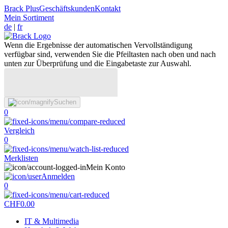
Brack Plus
Geschäftskunden
Kontakt
Mein Sortiment
de
|
fr
Wenn die Ergebnisse der automatischen Vervollständigung
verfügbar sind, verwenden Sie die Pfeiltasten nach oben und nach
unten zur Überprüfung und die Eingabetaste zur Auswahl.
Suchen
0
Vergleich
0
Merklisten
Mein Konto
Anmelden
0
CHF
0.00
IT & Multimedia