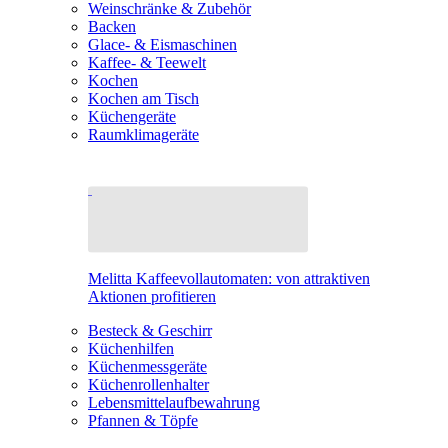
Weinschränke & Zubehör
Backen
Glace- & Eismaschinen
Kaffee- & Teewelt
Kochen
Kochen am Tisch
Küchengeräte
Raumklimageräte
Melitta Kaffeevollautomaten: von attraktiven
Aktionen profitieren
Besteck & Geschirr
Küchenhilfen
Küchenmessgeräte
Küchenrollenhalter
Lebensmittelaufbewahrung
Pfannen & Töpfe