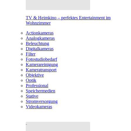
TV & Heimkino – perfektes Entertainment im
Wohnzimmer
Actionkameras
Analogkameras
Beleuchtung
Digitalkameras
Filter
Fotostudiobedarf
Kamerareinigung
Kameratransport
Objektive
Optik
Professional
Speichermedien
Stative
Stromversorgung
Videokameras