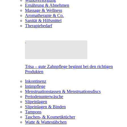
Wundversorgung
Ernährung & Abnehmen
Massage & Wellness
Aromatherapie & Co.
Sanität & Hilfsmittel
Therapiebedarf
Trisa – gute Zahnpflege beginnt bei den richtigen
Produkten
Inkontinenz
Intimpflege
Menstruationstassen & Menstruationsdiscs
Periodenunterwäsche
Slipeinlagen
Slipeinlagen & Binden
Tampons
Taschen- & Kosmetiktücher
Watte & Wattestäbchen