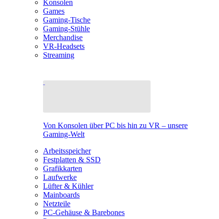
Konsolen
Games
Gaming-Tische
Gaming-Stühle
Merchandise
VR-Headsets
Streaming
Von Konsolen über PC bis hin zu VR – unsere
Gaming-Welt
Arbeitsspeicher
Festplatten & SSD
Grafikkarten
Laufwerke
Lüfter & Kühler
Mainboards
Netzteile
PC-Gehäuse & Barebones