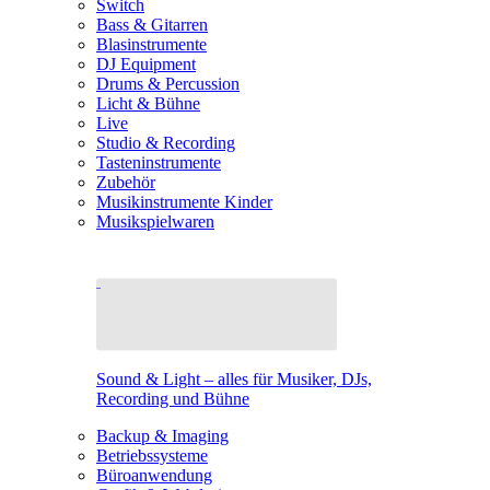
Switch
Bass & Gitarren
Blasinstrumente
DJ Equipment
Drums & Percussion
Licht & Bühne
Live
Studio & Recording
Tasteninstrumente
Zubehör
Musikinstrumente Kinder
Musikspielwaren
Sound & Light – alles für Musiker, DJs,
Recording und Bühne
Backup & Imaging
Betriebssysteme
Büroanwendung