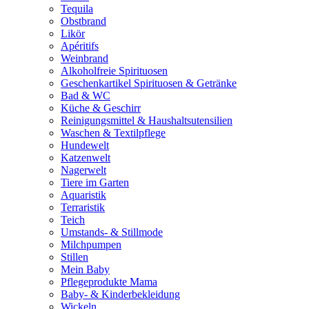
Tequila
Obstbrand
Likör
Apéritifs
Weinbrand
Alkoholfreie Spirituosen
Geschenkartikel Spirituosen & Getränke
Bad & WC
Küche & Geschirr
Reinigungsmittel & Haushaltsutensilien
Waschen & Textilpflege
Hundewelt
Katzenwelt
Nagerwelt
Tiere im Garten
Aquaristik
Terraristik
Teich
Umstands- & Stillmode
Milchpumpen
Stillen
Mein Baby
Pflegeprodukte Mama
Baby- & Kinderbekleidung
Wickeln