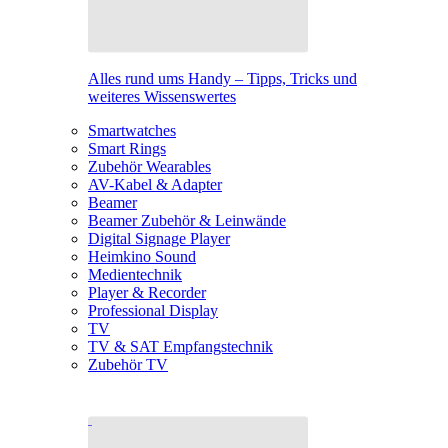
Alles rund ums Handy – Tipps, Tricks und
weiteres Wissenswertes
Smartwatches
Smart Rings
Zubehör Wearables
AV-Kabel & Adapter
Beamer
Beamer Zubehör & Leinwände
Digital Signage Player
Heimkino Sound
Medientechnik
Player & Recorder
Professional Display
TV
TV & SAT Empfangstechnik
Zubehör TV