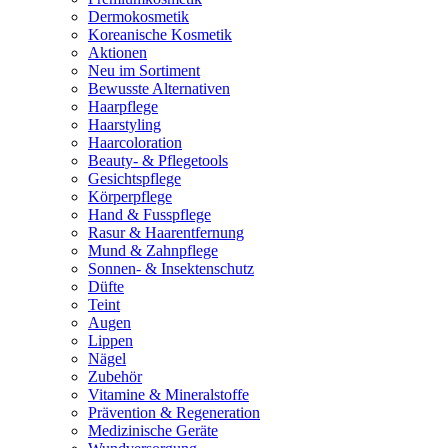
Dermokosmetik
Koreanische Kosmetik
Aktionen
Neu im Sortiment
Bewusste Alternativen
Haarpflege
Haarstyling
Haarcoloration
Beauty- & Pflegetools
Gesichtspflege
Körperpflege
Hand & Fusspflege
Rasur & Haarentfernung
Mund & Zahnpflege
Sonnen- & Insektenschutz
Düfte
Teint
Augen
Lippen
Nägel
Zubehör
Vitamine & Mineralstoffe
Prävention & Regeneration
Medizinische Geräte