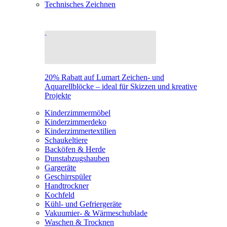
Technisches Zeichnen
20% Rabatt auf Lumart Zeichen- und
Aquarellblöcke – ideal für Skizzen und kreative
Projekte
Kinderzimmermöbel
Kinderzimmerdeko
Kinderzimmertextilien
Schaukeltiere
Backöfen & Herde
Dunstabzugshauben
Gargeräte
Geschirrspüler
Handtrockner
Kochfeld
Kühl- und Gefriergeräte
Vakuumier- & Wärmeschublade
Waschen & Trocknen