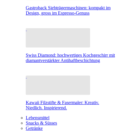
Gastroback Siebträgermaschinen: kompakt im
Design, gross im Espresso-Genuss
Swiss Diamond: hochwertiges Kochgeschirr mit
diamantverstärkter Antihaftbeschichtung
Kawaii Filzstifte & Fasermaler: Kreativ.
Niedlich. Inspirierend.
Lebensmittel
Snacks & Süsses
Getränke