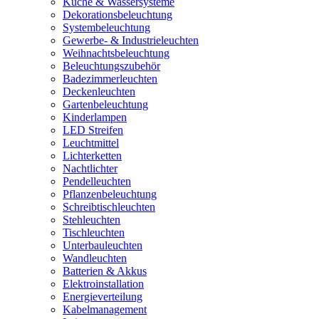
Küche & Wassersysteme
Dekorationsbeleuchtung
Systembeleuchtung
Gewerbe- & Industrieleuchten
Weihnachtsbeleuchtung
Beleuchtungszubehör
Badezimmerleuchten
Deckenleuchten
Gartenbeleuchtung
Kinderlampen
LED Streifen
Leuchtmittel
Lichterketten
Nachtlichter
Pendelleuchten
Pflanzenbeleuchtung
Schreibtischleuchten
Stehleuchten
Tischleuchten
Unterbauleuchten
Wandleuchten
Batterien & Akkus
Elektroinstallation
Energieverteilung
Kabelmanagement