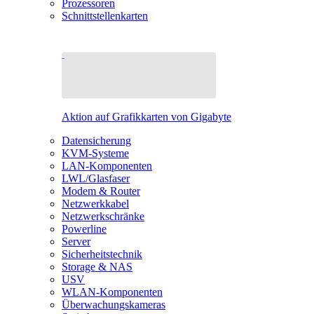
Prozessoren
Schnittstellenkarten
Aktion auf Grafikkarten von Gigabyte
Datensicherung
KVM-Systeme
LAN-Komponenten
LWL/Glasfaser
Modem & Router
Netzwerkkabel
Netzwerkschränke
Powerline
Server
Sicherheitstechnik
Storage & NAS
USV
WLAN-Komponenten
Überwachungskameras