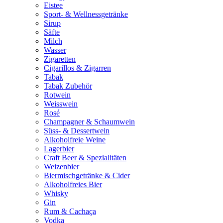
Eistee
Sport- & Wellnessgetränke
Sirup
Säfte
Milch
Wasser
Zigaretten
Cigarillos & Zigarren
Tabak
Tabak Zubehör
Rotwein
Weisswein
Rosé
Champagner & Schaumwein
Süss- & Dessertwein
Alkoholfreie Weine
Lagerbier
Craft Beer & Spezialitäten
Weizenbier
Biermischgetränke & Cider
Alkoholfreies Bier
Whisky
Gin
Rum & Cachaça
Vodka