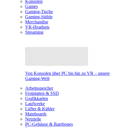
Konsolen
Games
Gaming-Tische
Gaming-Stühle
Merchandise
VR-Headsets
Streaming
Von Konsolen über PC bis hin zu VR – unsere
Gaming-Welt
Arbeitsspeicher
Festplatten & SSD
Grafikkarten
Laufwerke
Lüfter & Kühler
Mainboards
Netzteile
PC-Gehäuse & Barebones