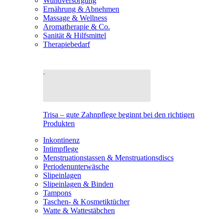
Wundversorgung
Ernährung & Abnehmen
Massage & Wellness
Aromatherapie & Co.
Sanität & Hilfsmittel
Therapiebedarf
Trisa – gute Zahnpflege beginnt bei den richtigen
Produkten
Inkontinenz
Intimpflege
Menstruationstassen & Menstruationsdiscs
Periodenunterwäsche
Slipeinlagen
Slipeinlagen & Binden
Tampons
Taschen- & Kosmetiktücher
Watte & Wattestäbchen