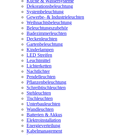
Küche & Wassersysteme
Dekorationsbeleuchtung
Systembeleuchtung
Gewerbe- & Industrieleuchten
Weihnachtsbeleuchtung
Beleuchtungszubehör
Badezimmerleuchten
Deckenleuchten
Gartenbeleuchtung
Kinderlampen
LED Streifen
Leuchtmittel
Lichterketten
Nachtlichter
Pendelleuchten
Pflanzenbeleuchtung
Schreibtischleuchten
Stehleuchten
Tischleuchten
Unterbauleuchten
Wandleuchten
Batterien & Akkus
Elektroinstallation
Energieverteilung
Kabelmanagement