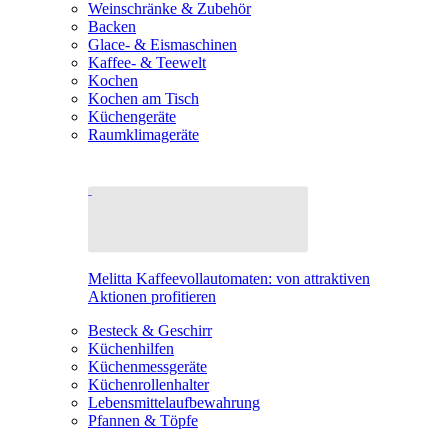
Weinschränke & Zubehör
Backen
Glace- & Eismaschinen
Kaffee- & Teewelt
Kochen
Kochen am Tisch
Küchengeräte
Raumklimageräte
Melitta Kaffeevollautomaten: von attraktiven
Aktionen profitieren
Besteck & Geschirr
Küchenhilfen
Küchenmessgeräte
Küchenrollenhalter
Lebensmittelaufbewahrung
Pfannen & Töpfe