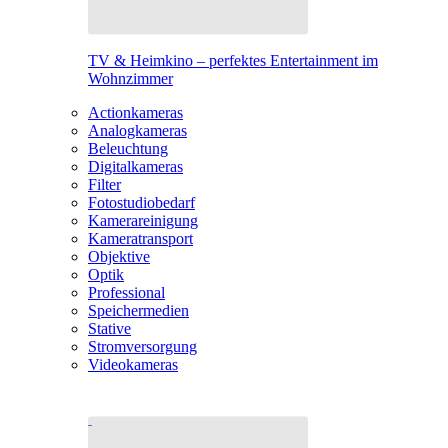
TV & Heimkino – perfektes Entertainment im
Wohnzimmer
Actionkameras
Analogkameras
Beleuchtung
Digitalkameras
Filter
Fotostudiobedarf
Kamerareinigung
Kameratransport
Objektive
Optik
Professional
Speichermedien
Stative
Stromversorgung
Videokameras