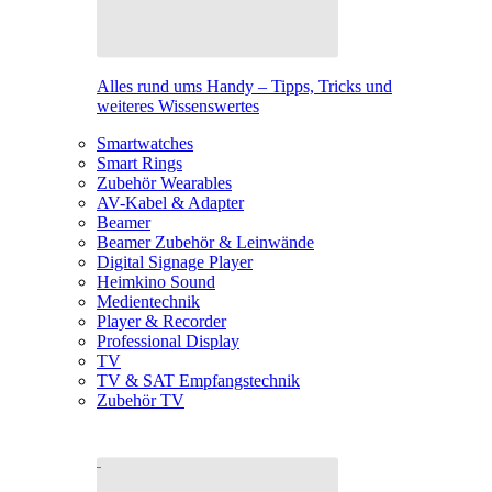
Alles rund ums Handy – Tipps, Tricks und
weiteres Wissenswertes
Smartwatches
Smart Rings
Zubehör Wearables
AV-Kabel & Adapter
Beamer
Beamer Zubehör & Leinwände
Digital Signage Player
Heimkino Sound
Medientechnik
Player & Recorder
Professional Display
TV
TV & SAT Empfangstechnik
Zubehör TV