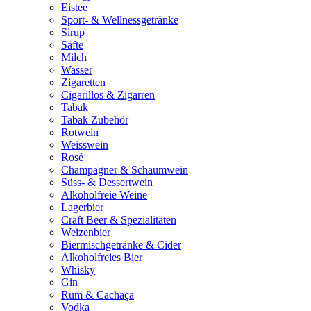
Eistee
Sport- & Wellnessgetränke
Sirup
Säfte
Milch
Wasser
Zigaretten
Cigarillos & Zigarren
Tabak
Tabak Zubehör
Rotwein
Weisswein
Rosé
Champagner & Schaumwein
Süss- & Dessertwein
Alkoholfreie Weine
Lagerbier
Craft Beer & Spezialitäten
Weizenbier
Biermischgetränke & Cider
Alkoholfreies Bier
Whisky
Gin
Rum & Cachaça
Vodka