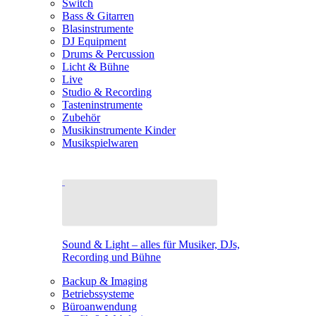
Switch
Bass & Gitarren
Blasinstrumente
DJ Equipment
Drums & Percussion
Licht & Bühne
Live
Studio & Recording
Tasteninstrumente
Zubehör
Musikinstrumente Kinder
Musikspielwaren
Sound & Light – alles für Musiker, DJs,
Recording und Bühne
Backup & Imaging
Betriebssysteme
Büroanwendung