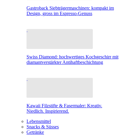
Gastroback Siebträgermaschinen: kompakt im
Design, gross im Espresso-Genuss
Swiss Diamond: hochwertiges Kochgeschirr mit
diamantverstärkter Antihaftbeschichtung
Kawaii Filzstifte & Fasermaler: Kreativ.
Niedlich. Inspirierend.
Lebensmittel
Snacks & Süsses
Getränke