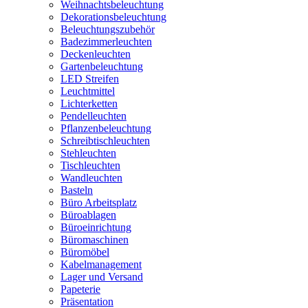
Weihnachtsbeleuchtung
Dekorationsbeleuchtung
Beleuchtungszubehör
Badezimmerleuchten
Deckenleuchten
Gartenbeleuchtung
LED Streifen
Leuchtmittel
Lichterketten
Pendelleuchten
Pflanzenbeleuchtung
Schreibtischleuchten
Stehleuchten
Tischleuchten
Wandleuchten
Basteln
Büro Arbeitsplatz
Büroablagen
Büroeinrichtung
Büromaschinen
Büromöbel
Kabelmanagement
Lager und Versand
Papeterie
Präsentation