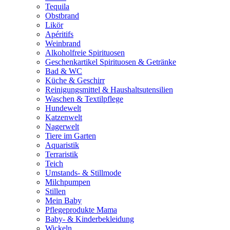
Tequila
Obstbrand
Likör
Apéritifs
Weinbrand
Alkoholfreie Spirituosen
Geschenkartikel Spirituosen & Getränke
Bad & WC
Küche & Geschirr
Reinigungsmittel & Haushaltsutensilien
Waschen & Textilpflege
Hundewelt
Katzenwelt
Nagerwelt
Tiere im Garten
Aquaristik
Terraristik
Teich
Umstands- & Stillmode
Milchpumpen
Stillen
Mein Baby
Pflegeprodukte Mama
Baby- & Kinderbekleidung
Wickeln