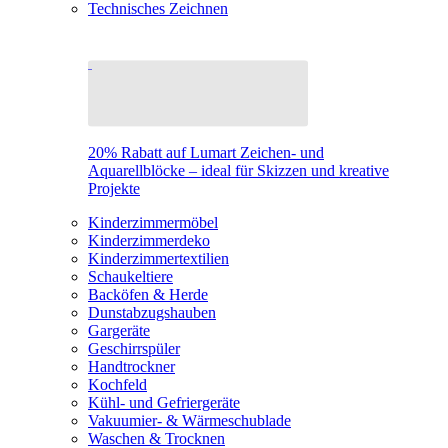
Technisches Zeichnen
20% Rabatt auf Lumart Zeichen- und
Aquarellblöcke – ideal für Skizzen und kreative
Projekte
Kinderzimmermöbel
Kinderzimmerdeko
Kinderzimmertextilien
Schaukeltiere
Backöfen & Herde
Dunstabzugshauben
Gargeräte
Geschirrspüler
Handtrockner
Kochfeld
Kühl- und Gefriergeräte
Vakuumier- & Wärmeschublade
Waschen & Trocknen