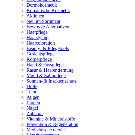
Dermokosmetik
Koreanische Kosmetik
Aktionen
Neu im Sortiment
Bewusste Alternativen
Haarpflege
Haarstyling
Haarcoloration
Beauty- & Pflegetools
Gesichtspflege
Körperpflege
Hand & Fusspflege
Rasur & Haarentfernung
Mund & Zahnpflege
Sonnen- & Insektenschutz
Düfte
Teint
Augen
Lippen
Nägel
Zubehör
Vitamine & Mineralstoffe
Prävention & Regeneration
Medizinische Geräte