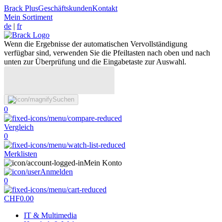
Brack Plus
Geschäftskunden
Kontakt
Mein Sortiment
de
|
fr
Wenn die Ergebnisse der automatischen Vervollständigung
verfügbar sind, verwenden Sie die Pfeiltasten nach oben und nach
unten zur Überprüfung und die Eingabetaste zur Auswahl.
Suchen
0
Vergleich
0
Merklisten
Mein Konto
Anmelden
0
CHF
0.00
IT & Multimedia