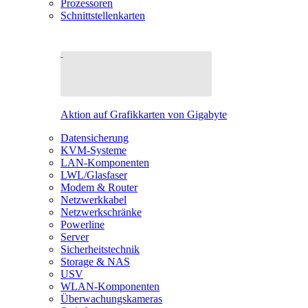
Prozessoren
Schnittstellenkarten
Aktion auf Grafikkarten von Gigabyte
Datensicherung
KVM-Systeme
LAN-Komponenten
LWL/Glasfaser
Modem & Router
Netzwerkkabel
Netzwerkschränke
Powerline
Server
Sicherheitstechnik
Storage & NAS
USV
WLAN-Komponenten
Überwachungskameras