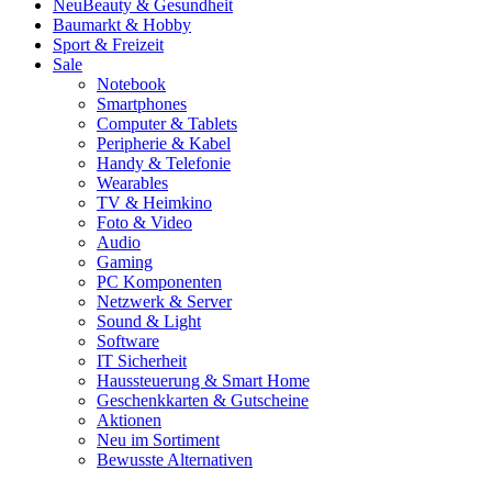
Neu
Beauty & Gesundheit
Baumarkt & Hobby
Sport & Freizeit
Sale
Notebook
Smartphones
Computer & Tablets
Peripherie & Kabel
Handy & Telefonie
Wearables
TV & Heimkino
Foto & Video
Audio
Gaming
PC Komponenten
Netzwerk & Server
Sound & Light
Software
IT Sicherheit
Haussteuerung & Smart Home
Geschenkkarten & Gutscheine
Aktionen
Neu im Sortiment
Bewusste Alternativen