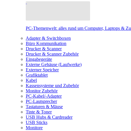
PC-Themenwelt: alles rund um Computer, Laptops & Z
Adapter & Switchboxen
Büro Kommunikation
Drucker & Scanner
Drucker & Scanner Zubehör
Eingabegeräte
Externe Gehäuse (Laufwerke)
Externer Speicher
Grafiktablet
Kabel
Kassensysteme und Zubehör
Monitor Zubehör
PC-Kabel/-Adapter
PC-Lautsprecher
Tastaturen & Mäuse
Tinte & Toner
USB Hubs & Cardreader
USB Sticks
Monitore