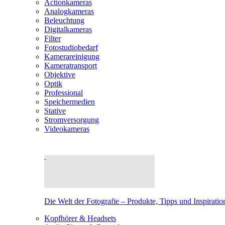
Actionkameras
Analogkameras
Beleuchtung
Digitalkameras
Filter
Fotostudiobedarf
Kamerareinigung
Kameratransport
Objektive
Optik
Professional
Speichermedien
Stative
Stromversorgung
Videokameras
Die Welt der Fotografie – Produkte, Tipps und Inspiratio
Kopfhörer & Headsets