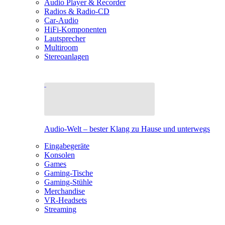
Audio Player & Recorder
Radios & Radio-CD
Car-Audio
HiFi-Komponenten
Lautsprecher
Multiroom
Stereoanlagen
Audio-Welt – bester Klang zu Hause und unterwegs
Eingabegeräte
Konsolen
Games
Gaming-Tische
Gaming-Stühle
Merchandise
VR-Headsets
Streaming