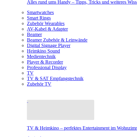
Alles rund ums Handy – Tipps, Tricks und weiteres Wis
Smartwatches
Smart Rings
Zubehör Wearables
AV-Kabel & Adapter
Beamer
Beamer Zubehör & Leinwände
Digital Signage Player
Heimkino Sound
Medientechnik
Player & Recorder
Professional Display
TV
TV & SAT Empfangstechnik
Zubehör TV
TV & Heimkino – perfektes Entertainment im Wohnzim