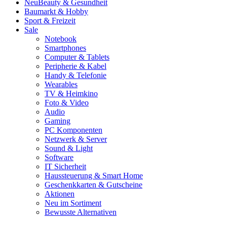
Neu
Beauty & Gesundheit
Baumarkt & Hobby
Sport & Freizeit
Sale
Notebook
Smartphones
Computer & Tablets
Peripherie & Kabel
Handy & Telefonie
Wearables
TV & Heimkino
Foto & Video
Audio
Gaming
PC Komponenten
Netzwerk & Server
Sound & Light
Software
IT Sicherheit
Haussteuerung & Smart Home
Geschenkkarten & Gutscheine
Aktionen
Neu im Sortiment
Bewusste Alternativen