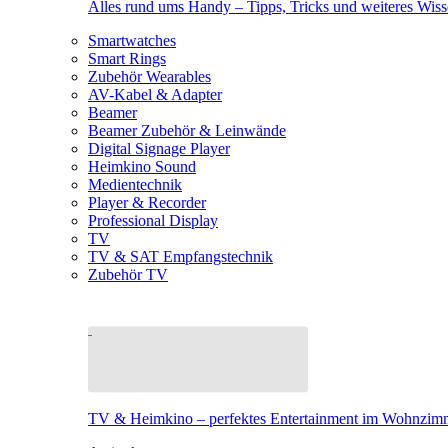
Alles rund ums Handy – Tipps, Tricks und weiteres Wis
Smartwatches
Smart Rings
Zubehör Wearables
AV-Kabel & Adapter
Beamer
Beamer Zubehör & Leinwände
Digital Signage Player
Heimkino Sound
Medientechnik
Player & Recorder
Professional Display
TV
TV & SAT Empfangstechnik
Zubehör TV
TV & Heimkino – perfektes Entertainment im Wohnzim