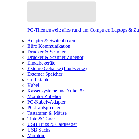
PC-Themenwelt: alles rund um Computer, Laptops & Z
Adapter & Switchboxen
Büro Kommunikation
Drucker & Scanner
Drucker & Scanner Zubehör
Eingabegeräte
Externe Gehäuse (Laufwerke)
Externer Speicher
Grafiktablet
Kabel
Kassensysteme und Zubehör
Monitor Zubehör
PC-Kabel/-Adapter
PC-Lautsprecher
Tastaturen & Mäuse
Tinte & Toner
USB Hubs & Cardreader
USB Sticks
Monitore