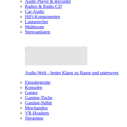
Audio Player & Recorder
Radios & Radio-CD
Car-Audio
HiFi-Komponenten
Lautsprecher
Multiroom
Stereoanlagen
Audio-Welt – bester Klang zu Hause und unterwegs
Eingabegeräte
Konsolen
Games
Gaming-Tische
Gaming-Stühle
Merchandise
VR-Headsets
Streaming