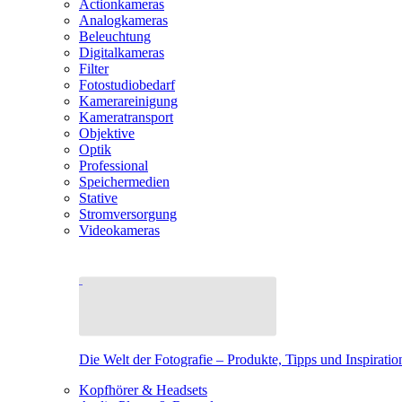
Actionkameras
Analogkameras
Beleuchtung
Digitalkameras
Filter
Fotostudiobedarf
Kamerareinigung
Kameratransport
Objektive
Optik
Professional
Speichermedien
Stative
Stromversorgung
Videokameras
Die Welt der Fotografie – Produkte, Tipps und Inspiratio
Kopfhörer & Headsets