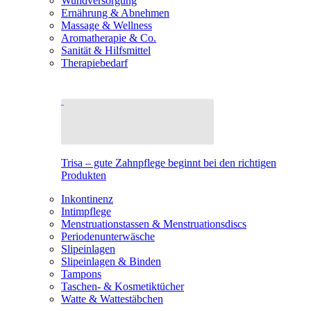
Wundversorgung
Ernährung & Abnehmen
Massage & Wellness
Aromatherapie & Co.
Sanität & Hilfsmittel
Therapiebedarf
Trisa – gute Zahnpflege beginnt bei den richtigen
Produkten
Inkontinenz
Intimpflege
Menstruationstassen & Menstruationsdiscs
Periodenunterwäsche
Slipeinlagen
Slipeinlagen & Binden
Tampons
Taschen- & Kosmetiktücher
Watte & Wattestäbchen