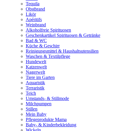
Tequila
Obstbrand
Likör
Apéritifs
Weinbrand
Alkoholfreie Spirituosen
Geschenkartikel Spirituosen & Getränke
Bad & WC
Küche & Geschirr
Reinigungsmittel & Haushaltsutensilien
Waschen & Textilpflege
Hundewelt
Katzenwelt
Nagerwelt
Tiere im Garten
Aquaristik
Terraristik
Teich
Umstands- & Stillmode
Milchpumpen
Stillen
Mein Baby
Pflegeprodukte Mama
Baby- & Kinderbekleidung
Wickeln