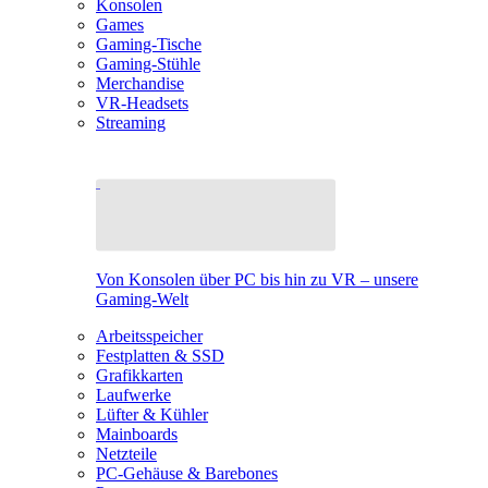
Konsolen
Games
Gaming-Tische
Gaming-Stühle
Merchandise
VR-Headsets
Streaming
Von Konsolen über PC bis hin zu VR – unsere
Gaming-Welt
Arbeitsspeicher
Festplatten & SSD
Grafikkarten
Laufwerke
Lüfter & Kühler
Mainboards
Netzteile
PC-Gehäuse & Barebones