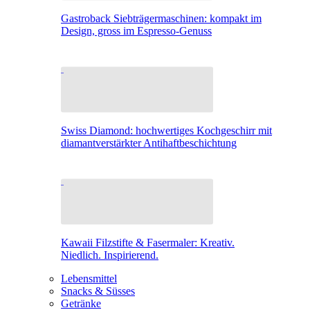
Gastroback Siebträgermaschinen: kompakt im
Design, gross im Espresso-Genuss
Swiss Diamond: hochwertiges Kochgeschirr mit
diamantverstärkter Antihaftbeschichtung
Kawaii Filzstifte & Fasermaler: Kreativ.
Niedlich. Inspirierend.
Lebensmittel
Snacks & Süsses
Getränke