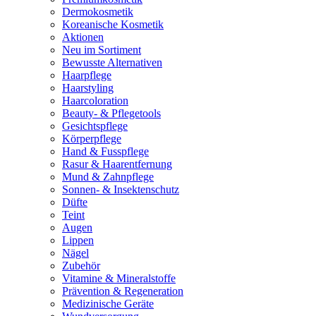
Dermokosmetik
Koreanische Kosmetik
Aktionen
Neu im Sortiment
Bewusste Alternativen
Haarpflege
Haarstyling
Haarcoloration
Beauty- & Pflegetools
Gesichtspflege
Körperpflege
Hand & Fusspflege
Rasur & Haarentfernung
Mund & Zahnpflege
Sonnen- & Insektenschutz
Düfte
Teint
Augen
Lippen
Nägel
Zubehör
Vitamine & Mineralstoffe
Prävention & Regeneration
Medizinische Geräte