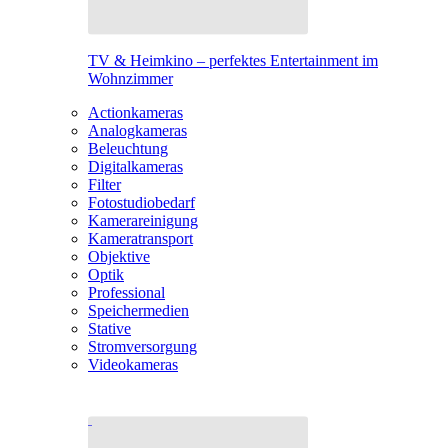
TV & Heimkino – perfektes Entertainment im
Wohnzimmer
Actionkameras
Analogkameras
Beleuchtung
Digitalkameras
Filter
Fotostudiobedarf
Kamerareinigung
Kameratransport
Objektive
Optik
Professional
Speichermedien
Stative
Stromversorgung
Videokameras