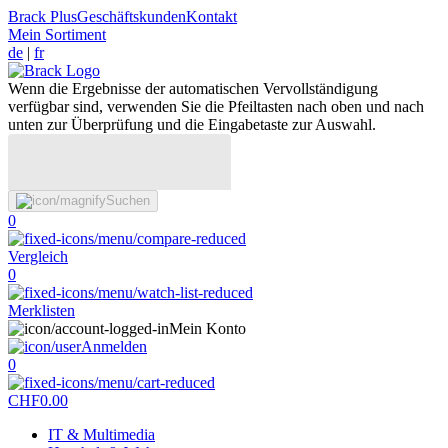
Brack Plus
Geschäftskunden
Kontakt
Mein Sortiment
de
|
fr
Wenn die Ergebnisse der automatischen Vervollständigung
verfügbar sind, verwenden Sie die Pfeiltasten nach oben und nach
unten zur Überprüfung und die Eingabetaste zur Auswahl.
Suchen
0
Vergleich
0
Merklisten
Mein Konto
Anmelden
0
CHF
0.00
IT & Multimedia