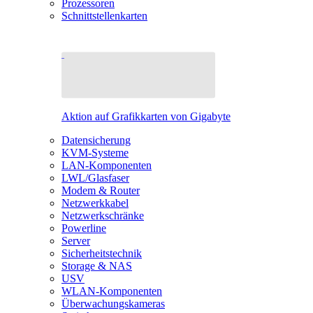
Prozessoren
Schnittstellenkarten
Aktion auf Grafikkarten von Gigabyte
Datensicherung
KVM-Systeme
LAN-Komponenten
LWL/Glasfaser
Modem & Router
Netzwerkkabel
Netzwerkschränke
Powerline
Server
Sicherheitstechnik
Storage & NAS
USV
WLAN-Komponenten
Überwachungskameras