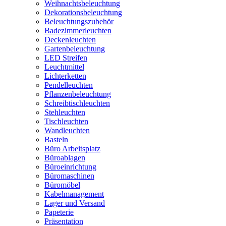
Weihnachtsbeleuchtung
Dekorationsbeleuchtung
Beleuchtungszubehör
Badezimmerleuchten
Deckenleuchten
Gartenbeleuchtung
LED Streifen
Leuchtmittel
Lichterketten
Pendelleuchten
Pflanzenbeleuchtung
Schreibtischleuchten
Stehleuchten
Tischleuchten
Wandleuchten
Basteln
Büro Arbeitsplatz
Büroablagen
Büroeinrichtung
Büromaschinen
Büromöbel
Kabelmanagement
Lager und Versand
Papeterie
Präsentation