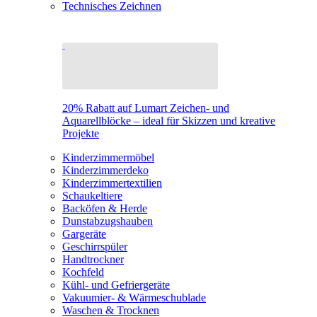
Technisches Zeichnen
20% Rabatt auf Lumart Zeichen- und
Aquarellblöcke – ideal für Skizzen und kreative
Projekte
Kinderzimmermöbel
Kinderzimmerdeko
Kinderzimmertextilien
Schaukeltiere
Backöfen & Herde
Dunstabzugshauben
Gargeräte
Geschirrspüler
Handtrockner
Kochfeld
Kühl- und Gefriergeräte
Vakuumier- & Wärmeschublade
Waschen & Trocknen