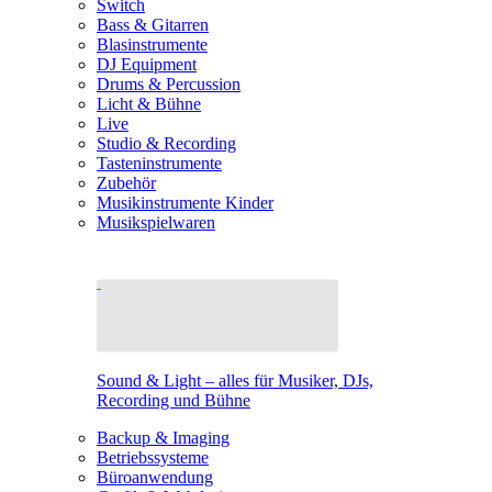
Switch
Bass & Gitarren
Blasinstrumente
DJ Equipment
Drums & Percussion
Licht & Bühne
Live
Studio & Recording
Tasteninstrumente
Zubehör
Musikinstrumente Kinder
Musikspielwaren
Sound & Light – alles für Musiker, DJs,
Recording und Bühne
Backup & Imaging
Betriebssysteme
Büroanwendung