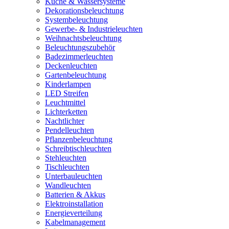
Küche & Wassersysteme
Dekorationsbeleuchtung
Systembeleuchtung
Gewerbe- & Industrieleuchten
Weihnachtsbeleuchtung
Beleuchtungszubehör
Badezimmerleuchten
Deckenleuchten
Gartenbeleuchtung
Kinderlampen
LED Streifen
Leuchtmittel
Lichterketten
Nachtlichter
Pendelleuchten
Pflanzenbeleuchtung
Schreibtischleuchten
Stehleuchten
Tischleuchten
Unterbauleuchten
Wandleuchten
Batterien & Akkus
Elektroinstallation
Energieverteilung
Kabelmanagement