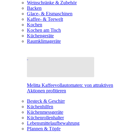
Weinschränke & Zubehör
Backen
Glace- & Eismaschinen
Kaffee- & Teewelt
Kochen
Kochen am Tisch
Küchengeräte
Raumklimageräte
Melitta Kaffeevollautomaten: von attraktiven
Aktionen profitieren
Besteck & Geschirr
Küchenhilfen
Küchenmessgeräte
Küchenrollenhalter
Lebensmittelaufbewahrung
Pfannen & Töpfe