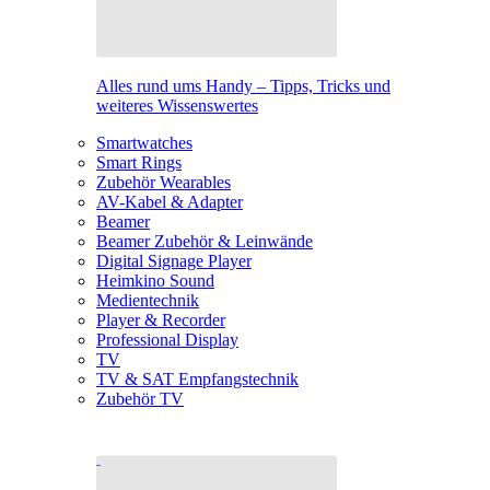
Alles rund ums Handy – Tipps, Tricks und
weiteres Wissenswertes
Smartwatches
Smart Rings
Zubehör Wearables
AV-Kabel & Adapter
Beamer
Beamer Zubehör & Leinwände
Digital Signage Player
Heimkino Sound
Medientechnik
Player & Recorder
Professional Display
TV
TV & SAT Empfangstechnik
Zubehör TV