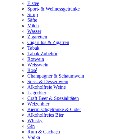
Eistee
Sport- & Wellnessgetränke
Sirup
Säfte
Milch
Wasser
Zigaretten
Cigarillos & Zigarren
Tabak
Tabak Zubehör
Rotwein
Weisswein
Rosé
Champagner & Schaumwein
Süss- & Dessertwein
Alkoholfreie Weine
Lagerbier
Craft Beer & Spezialitäten
Weizenbier
Biermischgetränke & Cider
Alkoholfreies Bier
Whisky
Gin
Rum & Cachaça
Vodka