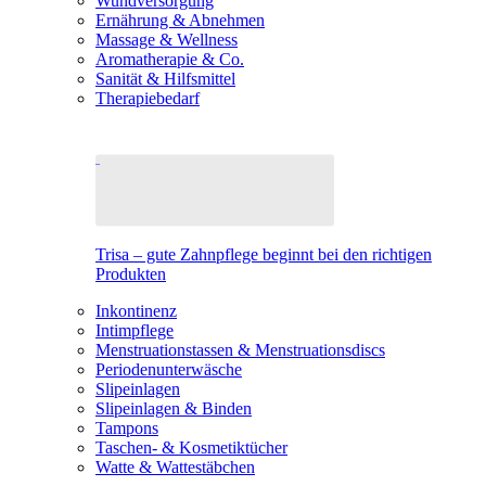
Wundversorgung
Ernährung & Abnehmen
Massage & Wellness
Aromatherapie & Co.
Sanität & Hilfsmittel
Therapiebedarf
Trisa – gute Zahnpflege beginnt bei den richtigen
Produkten
Inkontinenz
Intimpflege
Menstruationstassen & Menstruationsdiscs
Periodenunterwäsche
Slipeinlagen
Slipeinlagen & Binden
Tampons
Taschen- & Kosmetiktücher
Watte & Wattestäbchen