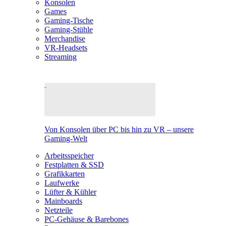
Konsolen
Games
Gaming-Tische
Gaming-Stühle
Merchandise
VR-Headsets
Streaming
Von Konsolen über PC bis hin zu VR – unsere
Gaming-Welt
Arbeitsspeicher
Festplatten & SSD
Grafikkarten
Laufwerke
Lüfter & Kühler
Mainboards
Netzteile
PC-Gehäuse & Barebones