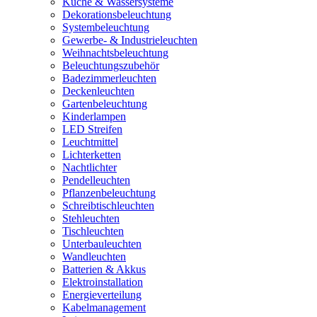
Küche & Wassersysteme
Dekorationsbeleuchtung
Systembeleuchtung
Gewerbe- & Industrieleuchten
Weihnachtsbeleuchtung
Beleuchtungszubehör
Badezimmerleuchten
Deckenleuchten
Gartenbeleuchtung
Kinderlampen
LED Streifen
Leuchtmittel
Lichterketten
Nachtlichter
Pendelleuchten
Pflanzenbeleuchtung
Schreibtischleuchten
Stehleuchten
Tischleuchten
Unterbauleuchten
Wandleuchten
Batterien & Akkus
Elektroinstallation
Energieverteilung
Kabelmanagement