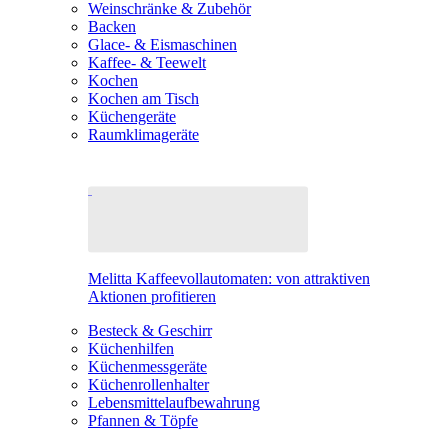
Weinschränke & Zubehör
Backen
Glace- & Eismaschinen
Kaffee- & Teewelt
Kochen
Kochen am Tisch
Küchengeräte
Raumklimageräte
Melitta Kaffeevollautomaten: von attraktiven
Aktionen profitieren
Besteck & Geschirr
Küchenhilfen
Küchenmessgeräte
Küchenrollenhalter
Lebensmittelaufbewahrung
Pfannen & Töpfe