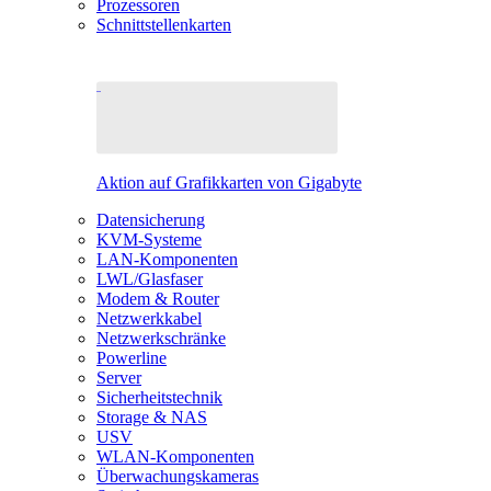
Prozessoren
Schnittstellenkarten
Aktion auf Grafikkarten von Gigabyte
Datensicherung
KVM-Systeme
LAN-Komponenten
LWL/Glasfaser
Modem & Router
Netzwerkkabel
Netzwerkschränke
Powerline
Server
Sicherheitstechnik
Storage & NAS
USV
WLAN-Komponenten
Überwachungskameras