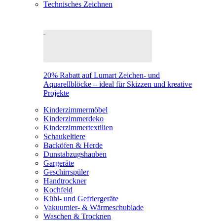
Technisches Zeichnen
20% Rabatt auf Lumart Zeichen- und
Aquarellblöcke – ideal für Skizzen und kreative
Projekte
Kinderzimmermöbel
Kinderzimmerdeko
Kinderzimmertextilien
Schaukeltiere
Backöfen & Herde
Dunstabzugshauben
Gargeräte
Geschirrspüler
Handtrockner
Kochfeld
Kühl- und Gefriergeräte
Vakuumier- & Wärmeschublade
Waschen & Trocknen