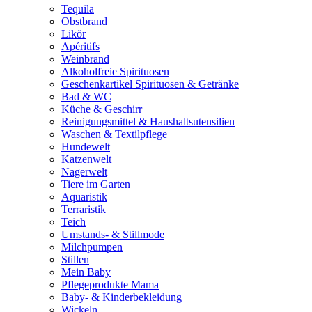
Tequila
Obstbrand
Likör
Apéritifs
Weinbrand
Alkoholfreie Spirituosen
Geschenkartikel Spirituosen & Getränke
Bad & WC
Küche & Geschirr
Reinigungsmittel & Haushaltsutensilien
Waschen & Textilpflege
Hundewelt
Katzenwelt
Nagerwelt
Tiere im Garten
Aquaristik
Terraristik
Teich
Umstands- & Stillmode
Milchpumpen
Stillen
Mein Baby
Pflegeprodukte Mama
Baby- & Kinderbekleidung
Wickeln