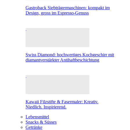
Gastroback Siebträgermaschinen: kompakt im
Design, gross im Espresso-Genuss
Swiss Diamond: hochwertiges Kochgeschirr mit
diamantverstärkter Antihaftbeschichtung
Kawaii Filzstifte & Fasermaler: Kreativ.
Niedlich. Inspirierend.
Lebensmittel
Snacks & Süsses
Getränke