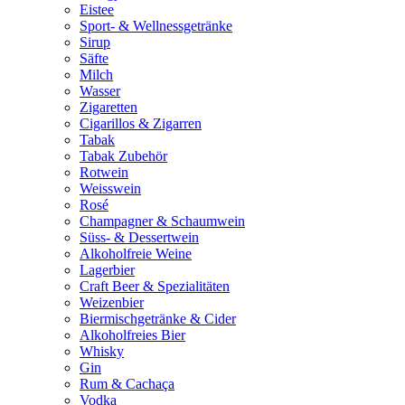
Eistee
Sport- & Wellnessgetränke
Sirup
Säfte
Milch
Wasser
Zigaretten
Cigarillos & Zigarren
Tabak
Tabak Zubehör
Rotwein
Weisswein
Rosé
Champagner & Schaumwein
Süss- & Dessertwein
Alkoholfreie Weine
Lagerbier
Craft Beer & Spezialitäten
Weizenbier
Biermischgetränke & Cider
Alkoholfreies Bier
Whisky
Gin
Rum & Cachaça
Vodka