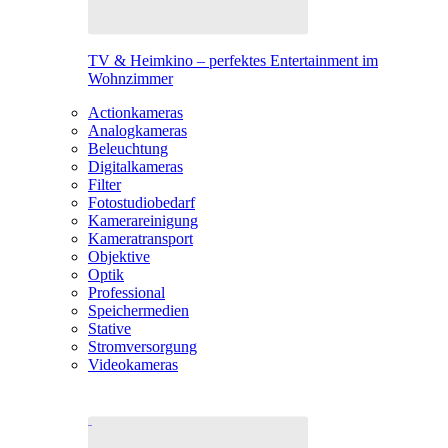
TV & Heimkino – perfektes Entertainment im
Wohnzimmer
Actionkameras
Analogkameras
Beleuchtung
Digitalkameras
Filter
Fotostudiobedarf
Kamerareinigung
Kameratransport
Objektive
Optik
Professional
Speichermedien
Stative
Stromversorgung
Videokameras