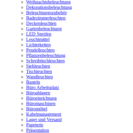
Weihnachtsbeleuchtung
Dekorationsbeleuchtung
Beleuchtungszubehör
Badezimmerleuchten
Deckenleuchten
Gartenbeleuchtung
LED Streifen
Leuchtmittel
Lichterketten
Pendelleuchten
Pflanzenbeleuchtung
Schreibtischleuchten
Stehleuchten
Tischleuchten
Wandleuchten
Basteln
Büro Arbeitsplatz
Büroablagen
Büroeinrichtung
Büromaschinen
Büromöbel
Kabelmanagement
Lager und Versand
Papeterie
Präsentation