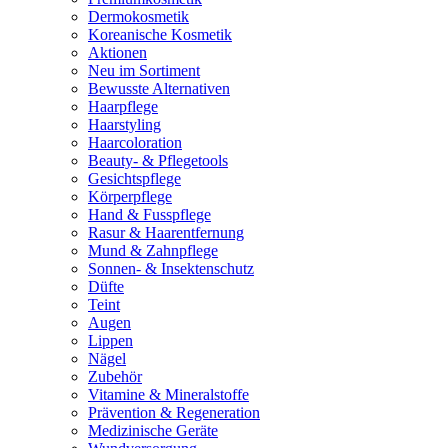
Dermokosmetik
Koreanische Kosmetik
Aktionen
Neu im Sortiment
Bewusste Alternativen
Haarpflege
Haarstyling
Haarcoloration
Beauty- & Pflegetools
Gesichtspflege
Körperpflege
Hand & Fusspflege
Rasur & Haarentfernung
Mund & Zahnpflege
Sonnen- & Insektenschutz
Düfte
Teint
Augen
Lippen
Nägel
Zubehör
Vitamine & Mineralstoffe
Prävention & Regeneration
Medizinische Geräte