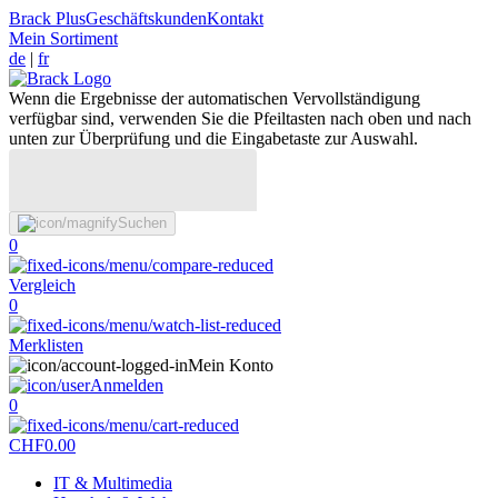
Brack Plus
Geschäftskunden
Kontakt
Mein Sortiment
de
|
fr
Wenn die Ergebnisse der automatischen Vervollständigung
verfügbar sind, verwenden Sie die Pfeiltasten nach oben und nach
unten zur Überprüfung und die Eingabetaste zur Auswahl.
Suchen
0
Vergleich
0
Merklisten
Mein Konto
Anmelden
0
CHF
0.00
IT & Multimedia