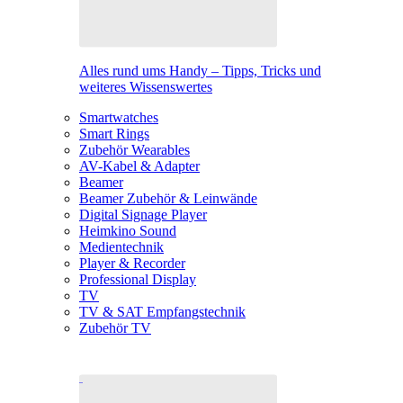
Alles rund ums Handy – Tipps, Tricks und
weiteres Wissenswertes
Smartwatches
Smart Rings
Zubehör Wearables
AV-Kabel & Adapter
Beamer
Beamer Zubehör & Leinwände
Digital Signage Player
Heimkino Sound
Medientechnik
Player & Recorder
Professional Display
TV
TV & SAT Empfangstechnik
Zubehör TV