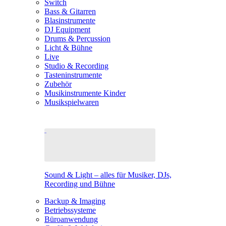
Switch
Bass & Gitarren
Blasinstrumente
DJ Equipment
Drums & Percussion
Licht & Bühne
Live
Studio & Recording
Tasteninstrumente
Zubehör
Musikinstrumente Kinder
Musikspielwaren
Sound & Light – alles für Musiker, DJs,
Recording und Bühne
Backup & Imaging
Betriebssysteme
Büroanwendung