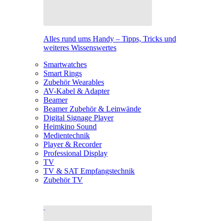
Alles rund ums Handy – Tipps, Tricks und
weiteres Wissenswertes
Smartwatches
Smart Rings
Zubehör Wearables
AV-Kabel & Adapter
Beamer
Beamer Zubehör & Leinwände
Digital Signage Player
Heimkino Sound
Medientechnik
Player & Recorder
Professional Display
TV
TV & SAT Empfangstechnik
Zubehör TV