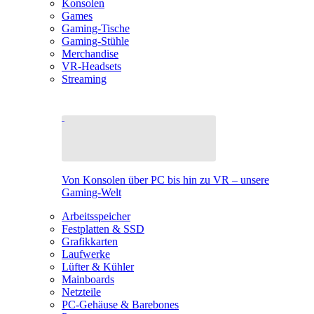
Konsolen
Games
Gaming-Tische
Gaming-Stühle
Merchandise
VR-Headsets
Streaming
Von Konsolen über PC bis hin zu VR – unsere
Gaming-Welt
Arbeitsspeicher
Festplatten & SSD
Grafikkarten
Laufwerke
Lüfter & Kühler
Mainboards
Netzteile
PC-Gehäuse & Barebones