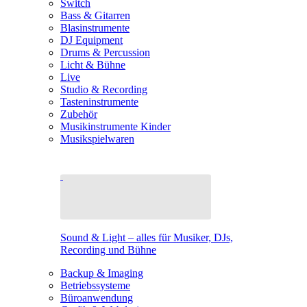
Switch
Bass & Gitarren
Blasinstrumente
DJ Equipment
Drums & Percussion
Licht & Bühne
Live
Studio & Recording
Tasteninstrumente
Zubehör
Musikinstrumente Kinder
Musikspielwaren
Sound & Light – alles für Musiker, DJs,
Recording und Bühne
Backup & Imaging
Betriebssysteme
Büroanwendung