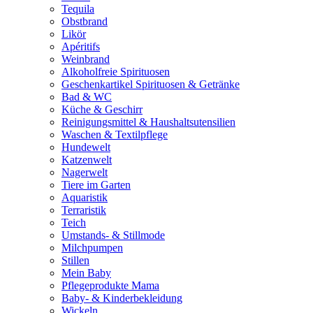
Tequila
Obstbrand
Likör
Apéritifs
Weinbrand
Alkoholfreie Spirituosen
Geschenkartikel Spirituosen & Getränke
Bad & WC
Küche & Geschirr
Reinigungsmittel & Haushaltsutensilien
Waschen & Textilpflege
Hundewelt
Katzenwelt
Nagerwelt
Tiere im Garten
Aquaristik
Terraristik
Teich
Umstands- & Stillmode
Milchpumpen
Stillen
Mein Baby
Pflegeprodukte Mama
Baby- & Kinderbekleidung
Wickeln