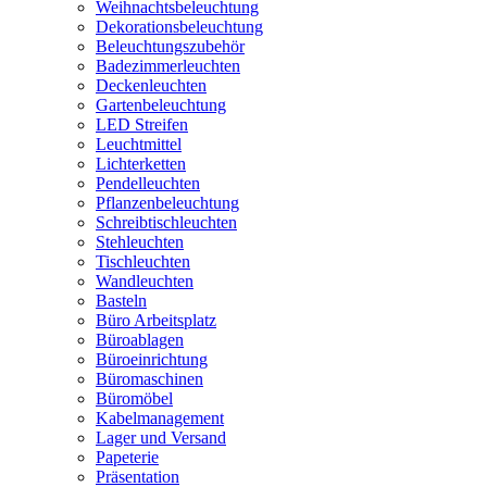
Weihnachtsbeleuchtung
Dekorationsbeleuchtung
Beleuchtungszubehör
Badezimmerleuchten
Deckenleuchten
Gartenbeleuchtung
LED Streifen
Leuchtmittel
Lichterketten
Pendelleuchten
Pflanzenbeleuchtung
Schreibtischleuchten
Stehleuchten
Tischleuchten
Wandleuchten
Basteln
Büro Arbeitsplatz
Büroablagen
Büroeinrichtung
Büromaschinen
Büromöbel
Kabelmanagement
Lager und Versand
Papeterie
Präsentation