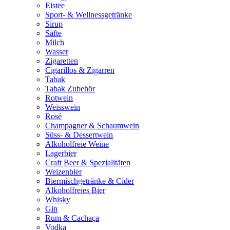
Eistee
Sport- & Wellnessgetränke
Sirup
Säfte
Milch
Wasser
Zigaretten
Cigarillos & Zigarren
Tabak
Tabak Zubehör
Rotwein
Weisswein
Rosé
Champagner & Schaumwein
Süss- & Dessertwein
Alkoholfreie Weine
Lagerbier
Craft Beer & Spezialitäten
Weizenbier
Biermischgetränke & Cider
Alkoholfreies Bier
Whisky
Gin
Rum & Cachaça
Vodka