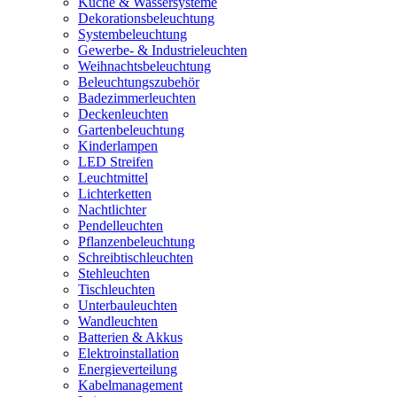
Küche & Wassersysteme
Dekorationsbeleuchtung
Systembeleuchtung
Gewerbe- & Industrieleuchten
Weihnachtsbeleuchtung
Beleuchtungszubehör
Badezimmerleuchten
Deckenleuchten
Gartenbeleuchtung
Kinderlampen
LED Streifen
Leuchtmittel
Lichterketten
Nachtlichter
Pendelleuchten
Pflanzenbeleuchtung
Schreibtischleuchten
Stehleuchten
Tischleuchten
Unterbauleuchten
Wandleuchten
Batterien & Akkus
Elektroinstallation
Energieverteilung
Kabelmanagement