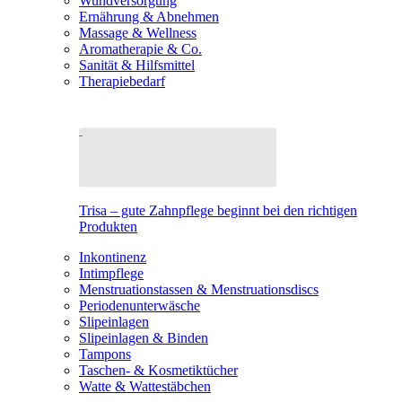
Wundversorgung
Ernährung & Abnehmen
Massage & Wellness
Aromatherapie & Co.
Sanität & Hilfsmittel
Therapiebedarf
Trisa – gute Zahnpflege beginnt bei den richtigen
Produkten
Inkontinenz
Intimpflege
Menstruationstassen & Menstruationsdiscs
Periodenunterwäsche
Slipeinlagen
Slipeinlagen & Binden
Tampons
Taschen- & Kosmetiktücher
Watte & Wattestäbchen