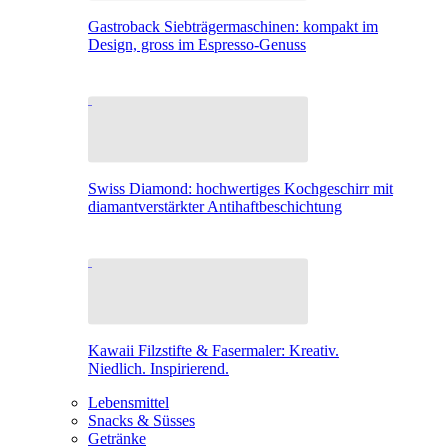
Gastroback Siebträgermaschinen: kompakt im
Design, gross im Espresso-Genuss
Swiss Diamond: hochwertiges Kochgeschirr mit
diamantverstärkter Antihaftbeschichtung
Kawaii Filzstifte & Fasermaler: Kreativ.
Niedlich. Inspirierend.
Lebensmittel
Snacks & Süsses
Getränke