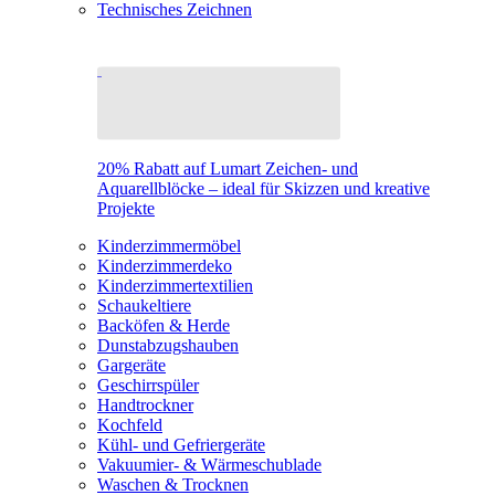
Technisches Zeichnen
20% Rabatt auf Lumart Zeichen- und
Aquarellblöcke – ideal für Skizzen und kreative
Projekte
Kinderzimmermöbel
Kinderzimmerdeko
Kinderzimmertextilien
Schaukeltiere
Backöfen & Herde
Dunstabzugshauben
Gargeräte
Geschirrspüler
Handtrockner
Kochfeld
Kühl- und Gefriergeräte
Vakuumier- & Wärmeschublade
Waschen & Trocknen