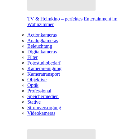
TV & Heimkino – perfektes Entertainment im
Wohnzimmer
Actionkameras
Analogkameras
Beleuchtung
Digitalkameras
Filter
Fotostudiobedarf
Kamerareinigung
Kameratransport
Objektive
Optik
Professional
Speichermedien
Stative
Stromversorgung
Videokameras