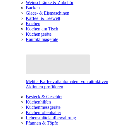
Weinschränke & Zubehör
Backen
Glace- & Eismaschinen
Kaffee- & Teewelt
Kochen
Kochen am Tisch
Küchengeräte
Raumklimageräte
Melitta Kaffeevollautomaten: von attraktiven
Aktionen profitieren
Besteck & Geschirr
Küchenhilfen
Küchenmessgeräte
Küchenrollenhalter
Lebensmittelaufbewahrung
Pfannen & Töpfe