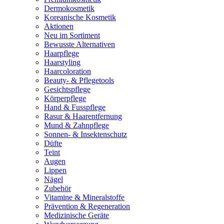
Dermokosmetik
Koreanische Kosmetik
Aktionen
Neu im Sortiment
Bewusste Alternativen
Haarpflege
Haarstyling
Haarcoloration
Beauty- & Pflegetools
Gesichtspflege
Körperpflege
Hand & Fusspflege
Rasur & Haarentfernung
Mund & Zahnpflege
Sonnen- & Insektenschutz
Düfte
Teint
Augen
Lippen
Nägel
Zubehör
Vitamine & Mineralstoffe
Prävention & Regeneration
Medizinische Geräte