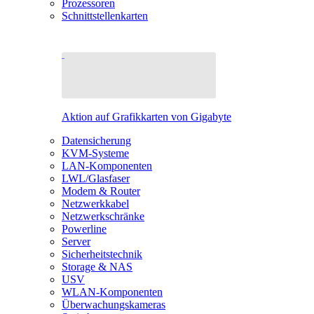
Prozessoren
Schnittstellenkarten
Aktion auf Grafikkarten von Gigabyte
Datensicherung
KVM-Systeme
LAN-Komponenten
LWL/Glasfaser
Modem & Router
Netzwerkkabel
Netzwerkschränke
Powerline
Server
Sicherheitstechnik
Storage & NAS
USV
WLAN-Komponenten
Überwachungskameras