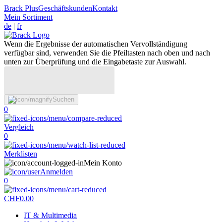
Brack Plus
Geschäftskunden
Kontakt
Mein Sortiment
de
|
fr
Wenn die Ergebnisse der automatischen Vervollständigung
verfügbar sind, verwenden Sie die Pfeiltasten nach oben und nach
unten zur Überprüfung und die Eingabetaste zur Auswahl.
Suchen
0
Vergleich
0
Merklisten
Mein Konto
Anmelden
0
CHF
0.00
IT & Multimedia