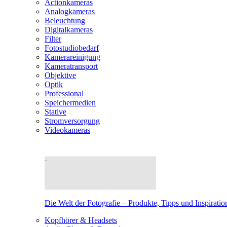
Actionkameras
Analogkameras
Beleuchtung
Digitalkameras
Filter
Fotostudiobedarf
Kamerareinigung
Kameratransport
Objektive
Optik
Professional
Speichermedien
Stative
Stromversorgung
Videokameras
Die Welt der Fotografie – Produkte, Tipps und Inspiratio
Kopfhörer & Headsets