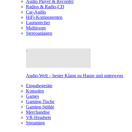
Audio Player & Recorder
Radios & Radio-CD
Car-Audio
HiFi-Komponenten
Lautsprecher
Multiroom
Stereoanlagen
Audio-Welt – bester Klang zu Hause und unterwegs
Eingabegeräte
Konsolen
Games
Gaming-Tische
Gaming-Stühle
Merchandise
VR-Headsets
Streaming