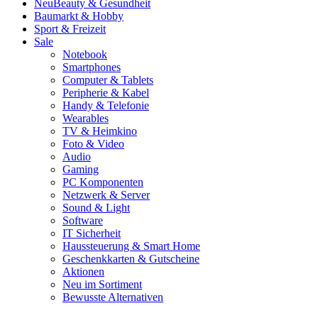
Neu
Beauty & Gesundheit
Baumarkt & Hobby
Sport & Freizeit
Sale
Notebook
Smartphones
Computer & Tablets
Peripherie & Kabel
Handy & Telefonie
Wearables
TV & Heimkino
Foto & Video
Audio
Gaming
PC Komponenten
Netzwerk & Server
Sound & Light
Software
IT Sicherheit
Haussteuerung & Smart Home
Geschenkkarten & Gutscheine
Aktionen
Neu im Sortiment
Bewusste Alternativen