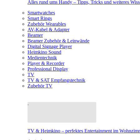
Alles rund ums Handy – Tipps, Tricks und weiteres Wis
Smartwatches
Smart Rings
Zubehör Wearables
AV-Kabel & Adapter
Beamer
Beamer Zubehör & Leinwände
Digital Signage Player
Heimkino Sound
Medientechnik
Player & Recorder
Professional Display
TV
TV & SAT Empfangstechnik
Zubehör TV
TV & Heimkino – perfektes Entertainment im Wohnzim