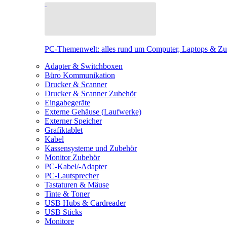
PC-Themenwelt: alles rund um Computer, Laptops & Z
Adapter & Switchboxen
Büro Kommunikation
Drucker & Scanner
Drucker & Scanner Zubehör
Eingabegeräte
Externe Gehäuse (Laufwerke)
Externer Speicher
Grafiktablet
Kabel
Kassensysteme und Zubehör
Monitor Zubehör
PC-Kabel/-Adapter
PC-Lautsprecher
Tastaturen & Mäuse
Tinte & Toner
USB Hubs & Cardreader
USB Sticks
Monitore