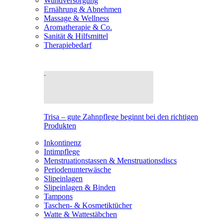
Wundversorgung
Ernährung & Abnehmen
Massage & Wellness
Aromatherapie & Co.
Sanität & Hilfsmittel
Therapiebedarf
Trisa – gute Zahnpflege beginnt bei den richtigen
Produkten
Inkontinenz
Intimpflege
Menstruationstassen & Menstruationsdiscs
Periodenunterwäsche
Slipeinlagen
Slipeinlagen & Binden
Tampons
Taschen- & Kosmetiktücher
Watte & Wattestäbchen