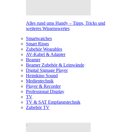
Alles rund ums Handy – Tipps, Tricks und
weiteres Wissenswertes
Smartwatches
Smart Rings
Zubehör Wearables
AV-Kabel & Adapter
Beamer
Beamer Zubehör & Leinwände
Digital Signage Player
Heimkino Sound
Medientechnik
Player & Recorder
Professional Display
TV
TV & SAT Empfangstechnik
Zubehör TV