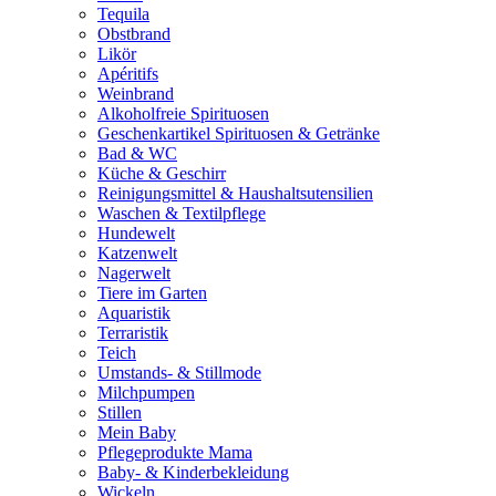
Tequila
Obstbrand
Likör
Apéritifs
Weinbrand
Alkoholfreie Spirituosen
Geschenkartikel Spirituosen & Getränke
Bad & WC
Küche & Geschirr
Reinigungsmittel & Haushaltsutensilien
Waschen & Textilpflege
Hundewelt
Katzenwelt
Nagerwelt
Tiere im Garten
Aquaristik
Terraristik
Teich
Umstands- & Stillmode
Milchpumpen
Stillen
Mein Baby
Pflegeprodukte Mama
Baby- & Kinderbekleidung
Wickeln