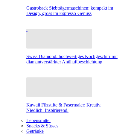
Gastroback Siebträgermaschinen: kompakt im
Design, gross im Espresso-Genuss
Swiss Diamond: hochwertiges Kochgeschirr mit
diamantverstärkter Antihaftbeschichtung
Kawaii Filzstifte & Fasermaler: Kreativ.
Niedlich. Inspirierend.
Lebensmittel
Snacks & Süsses
Getränke