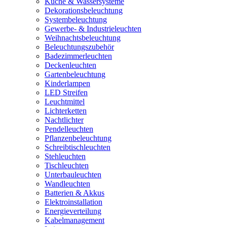
Küche & Wassersysteme
Dekorationsbeleuchtung
Systembeleuchtung
Gewerbe- & Industrieleuchten
Weihnachtsbeleuchtung
Beleuchtungszubehör
Badezimmerleuchten
Deckenleuchten
Gartenbeleuchtung
Kinderlampen
LED Streifen
Leuchtmittel
Lichterketten
Nachtlichter
Pendelleuchten
Pflanzenbeleuchtung
Schreibtischleuchten
Stehleuchten
Tischleuchten
Unterbauleuchten
Wandleuchten
Batterien & Akkus
Elektroinstallation
Energieverteilung
Kabelmanagement