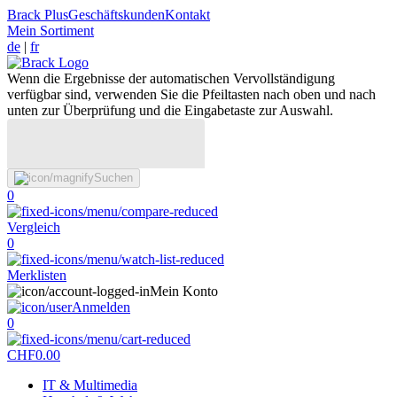
Brack Plus
Geschäftskunden
Kontakt
Mein Sortiment
de
|
fr
Wenn die Ergebnisse der automatischen Vervollständigung
verfügbar sind, verwenden Sie die Pfeiltasten nach oben und nach
unten zur Überprüfung und die Eingabetaste zur Auswahl.
Suchen
0
Vergleich
0
Merklisten
Mein Konto
Anmelden
0
CHF
0.00
IT & Multimedia