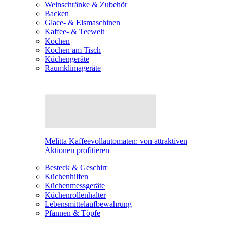
Weinschränke & Zubehör
Backen
Glace- & Eismaschinen
Kaffee- & Teewelt
Kochen
Kochen am Tisch
Küchengeräte
Raumklimageräte
Melitta Kaffeevollautomaten: von attraktiven
Aktionen profitieren
Besteck & Geschirr
Küchenhilfen
Küchenmessgeräte
Küchenrollenhalter
Lebensmittelaufbewahrung
Pfannen & Töpfe