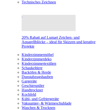
Technisches Zeichnen
20% Rabatt auf Lumart Zeichen- und
Aquarellblöcke – ideal für Skizzen und kreative
Projekte
Kinderzimmermöbel
Kinderzimmerdeko
Kinderzimmertextilien
Schaukeltiere
Backöfen & Herde
Dunstabzugshauben
Gargeräte
Geschirrspüler
Handtrockner
Kochfeld
Kühl- und Gefriergeräte
Vakuumier- & Wärmeschublade
Waschen & Trocknen