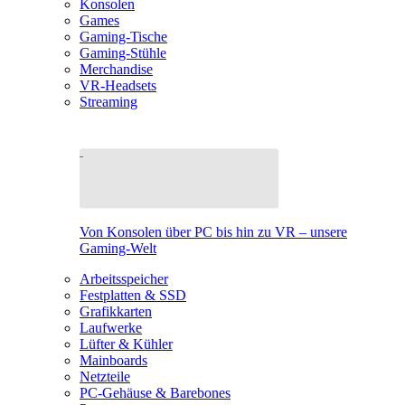
Konsolen
Games
Gaming-Tische
Gaming-Stühle
Merchandise
VR-Headsets
Streaming
Von Konsolen über PC bis hin zu VR – unsere
Gaming-Welt
Arbeitsspeicher
Festplatten & SSD
Grafikkarten
Laufwerke
Lüfter & Kühler
Mainboards
Netzteile
PC-Gehäuse & Barebones