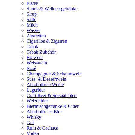
Eistee
Sport- & Wellnessgetränke
Sirup
Säfte
Milch
Wasser
Zigaretten
Cigarillos & Zigarren
Tabak
Tabak Zubehör
Rotwein
Weisswein
Rosé
Champagner & Schaumwein
Süss- & Dessertwein
Alkoholfreie Weine
Lagerbier
Craft Beer & Spezialitäten
Weizenbier
Biermischgetränke & Cider
Alkoholfreies Bier
Whisky
Gin
Rum & Cachaça
Vodka