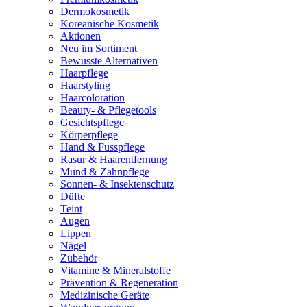
Dermokosmetik
Koreanische Kosmetik
Aktionen
Neu im Sortiment
Bewusste Alternativen
Haarpflege
Haarstyling
Haarcoloration
Beauty- & Pflegetools
Gesichtspflege
Körperpflege
Hand & Fusspflege
Rasur & Haarentfernung
Mund & Zahnpflege
Sonnen- & Insektenschutz
Düfte
Teint
Augen
Lippen
Nägel
Zubehör
Vitamine & Mineralstoffe
Prävention & Regeneration
Medizinische Geräte