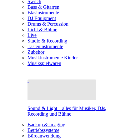
Switch
Bass & Gitarren
Blasinstrumente
DJ Equipment
Drums & Percussion
Licht & Bühne
Live
Studio & Recording
Tasteninstrumente
Zubehör
Musikinstrumente Kinder
Musikspielwaren
Sound & Light – alles für Musiker, DJs,
Recording und Bühne
Backup & Imaging
Betriebssysteme
Büroanwendung