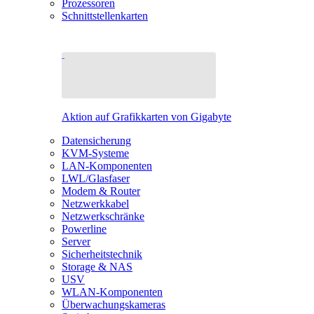
Prozessoren
Schnittstellenkarten
Aktion auf Grafikkarten von Gigabyte
Datensicherung
KVM-Systeme
LAN-Komponenten
LWL/Glasfaser
Modem & Router
Netzwerkkabel
Netzwerkschränke
Powerline
Server
Sicherheitstechnik
Storage & NAS
USV
WLAN-Komponenten
Überwachungskameras