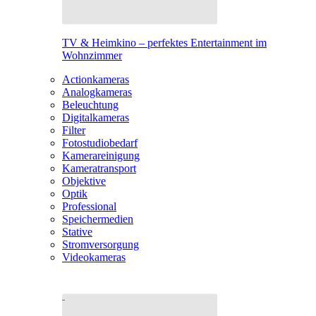
TV & Heimkino – perfektes Entertainment im
Wohnzimmer
Actionkameras
Analogkameras
Beleuchtung
Digitalkameras
Filter
Fotostudiobedarf
Kamerareinigung
Kameratransport
Objektive
Optik
Professional
Speichermedien
Stative
Stromversorgung
Videokameras