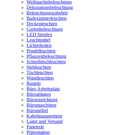
Weihnachtsbeleuchtung
Dekorationsbeleuchtung
Beleuchtungszubehör
Badezimmerleuchten
Deckenleuchten
Gartenbeleuchtung
LED Streifen
Leuchtmittel
Lichterketten
Pendelleuchten
Pflanzenbeleuchtung
Schreibtischleuchten
Stehleuchten
Tischleuchten
Wandleuchten
Basteln
Büro Arbeitsplatz
Büroablagen
Büroeinrichtung
Büromaschinen
Büromöbel
Kabelmanagement
Lager und Versand
Papeterie
Präsentation