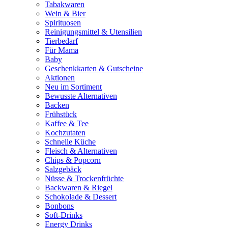
Tabakwaren
Wein & Bier
Spirituosen
Reinigungsmittel & Utensilien
Tierbedarf
Für Mama
Baby
Geschenkkarten & Gutscheine
Aktionen
Neu im Sortiment
Bewusste Alternativen
Backen
Frühstück
Kaffee & Tee
Kochzutaten
Schnelle Küche
Fleisch & Alternativen
Chips & Popcorn
Salzgebäck
Nüsse & Trockenfrüchte
Backwaren & Riegel
Schokolade & Dessert
Bonbons
Soft-Drinks
Energy Drinks