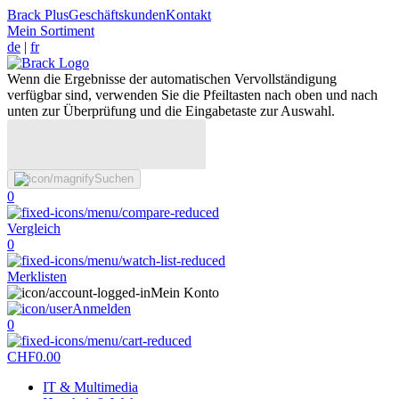
Brack Plus
Geschäftskunden
Kontakt
Mein Sortiment
de
|
fr
Wenn die Ergebnisse der automatischen Vervollständigung
verfügbar sind, verwenden Sie die Pfeiltasten nach oben und nach
unten zur Überprüfung und die Eingabetaste zur Auswahl.
Suchen
0
Vergleich
0
Merklisten
Mein Konto
Anmelden
0
CHF
0.00
IT & Multimedia