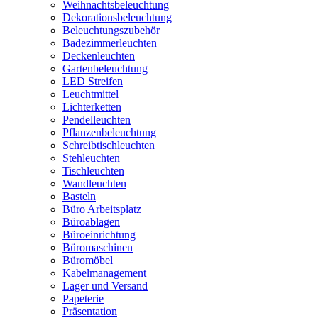
Weihnachtsbeleuchtung
Dekorationsbeleuchtung
Beleuchtungszubehör
Badezimmerleuchten
Deckenleuchten
Gartenbeleuchtung
LED Streifen
Leuchtmittel
Lichterketten
Pendelleuchten
Pflanzenbeleuchtung
Schreibtischleuchten
Stehleuchten
Tischleuchten
Wandleuchten
Basteln
Büro Arbeitsplatz
Büroablagen
Büroeinrichtung
Büromaschinen
Büromöbel
Kabelmanagement
Lager und Versand
Papeterie
Präsentation