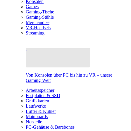
Konsolen
Games
Gaming-Tische
Gaming-Stühle
Merchandise
VR-Headsets
Streaming
Von Konsolen über PC bis hin zu VR – unsere
Gaming-Welt
Arbeitsspeicher
Festplatten & SSD
Grafikkarten
Laufwerke
Lüfter & Kühler
Mainboards
Netzteile
PC-Gehäuse & Barebones