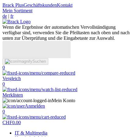
Brack Plus
Geschäftskunden
Kontakt
Mein Sortiment
de
|
fr
Wenn die Ergebnisse der automatischen Vervollständigung
verfügbar sind, verwenden Sie die Pfeiltasten nach oben und nach
unten zur Überprüfung und die Eingabetaste zur Auswahl.
Suchen
0
Vergleich
0
Merklisten
Mein Konto
Anmelden
0
CHF
0.00
IT & Multimedia