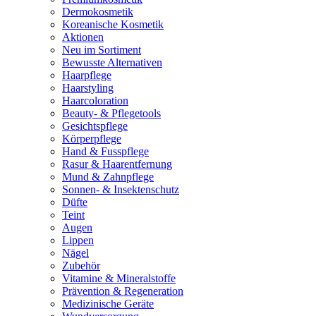
Dermokosmetik
Koreanische Kosmetik
Aktionen
Neu im Sortiment
Bewusste Alternativen
Haarpflege
Haarstyling
Haarcoloration
Beauty- & Pflegetools
Gesichtspflege
Körperpflege
Hand & Fusspflege
Rasur & Haarentfernung
Mund & Zahnpflege
Sonnen- & Insektenschutz
Düfte
Teint
Augen
Lippen
Nägel
Zubehör
Vitamine & Mineralstoffe
Prävention & Regeneration
Medizinische Geräte