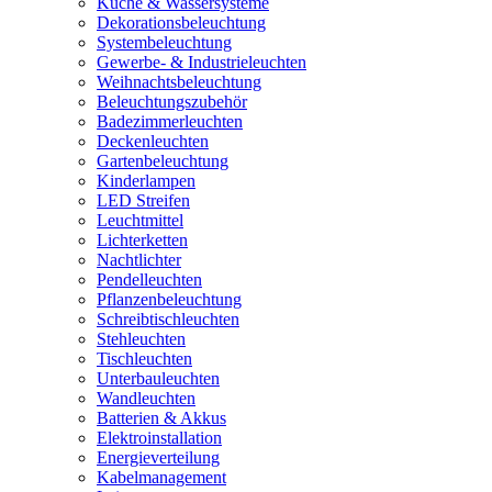
Küche & Wassersysteme
Dekorationsbeleuchtung
Systembeleuchtung
Gewerbe- & Industrieleuchten
Weihnachtsbeleuchtung
Beleuchtungszubehör
Badezimmerleuchten
Deckenleuchten
Gartenbeleuchtung
Kinderlampen
LED Streifen
Leuchtmittel
Lichterketten
Nachtlichter
Pendelleuchten
Pflanzenbeleuchtung
Schreibtischleuchten
Stehleuchten
Tischleuchten
Unterbauleuchten
Wandleuchten
Batterien & Akkus
Elektroinstallation
Energieverteilung
Kabelmanagement