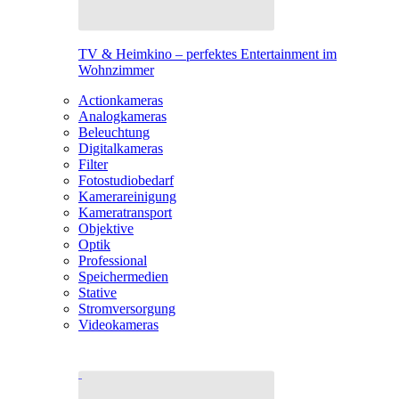
TV & Heimkino – perfektes Entertainment im
Wohnzimmer
Actionkameras
Analogkameras
Beleuchtung
Digitalkameras
Filter
Fotostudiobedarf
Kamerareinigung
Kameratransport
Objektive
Optik
Professional
Speichermedien
Stative
Stromversorgung
Videokameras