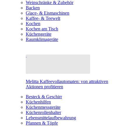
Weinschränke & Zubehör
Backen
Glace- & Eismaschinen
Kaffee- & Teewelt
Kochen
Kochen am Tisch
Küchengeräte
Raumklimageräte
Melitta Kaffeevollautomaten: von attraktiven
Aktionen profitieren
Besteck & Geschirr
Küchenhilfen
Küchenmessgeräte
Küchenrollenhalter
Lebensmittelaufbewahrung
Pfannen & Töpfe