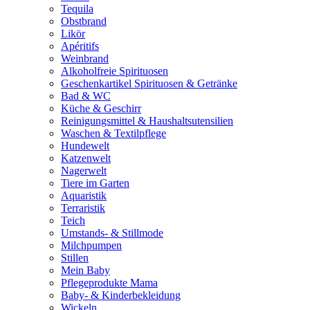
Tequila
Obstbrand
Likör
Apéritifs
Weinbrand
Alkoholfreie Spirituosen
Geschenkartikel Spirituosen & Getränke
Bad & WC
Küche & Geschirr
Reinigungsmittel & Haushaltsutensilien
Waschen & Textilpflege
Hundewelt
Katzenwelt
Nagerwelt
Tiere im Garten
Aquaristik
Terraristik
Teich
Umstands- & Stillmode
Milchpumpen
Stillen
Mein Baby
Pflegeprodukte Mama
Baby- & Kinderbekleidung
Wickeln