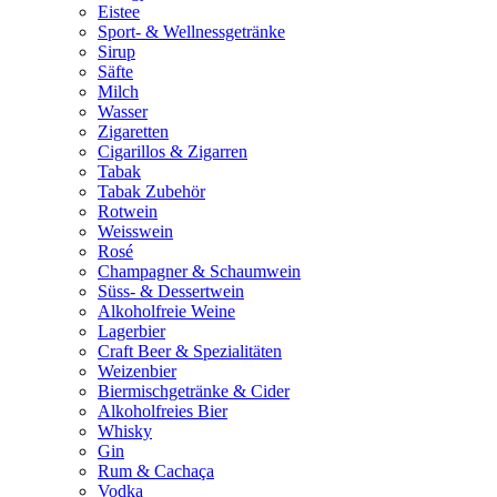
Eistee
Sport- & Wellnessgetränke
Sirup
Säfte
Milch
Wasser
Zigaretten
Cigarillos & Zigarren
Tabak
Tabak Zubehör
Rotwein
Weisswein
Rosé
Champagner & Schaumwein
Süss- & Dessertwein
Alkoholfreie Weine
Lagerbier
Craft Beer & Spezialitäten
Weizenbier
Biermischgetränke & Cider
Alkoholfreies Bier
Whisky
Gin
Rum & Cachaça
Vodka