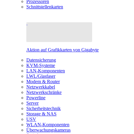
Prozessoren
Schnittstellenkarten
Aktion auf Grafikkarten von Gigabyte
Datensicherung
KVM-Systeme
LAN-Komponenten
LWL/Glasfaser
Modem & Router
Netzwerkkabel
Netzwerkschränke
Powerline
Server
Sicherheitstechnik
Storage & NAS
USV
WLAN-Komponenten
Überwachungskameras