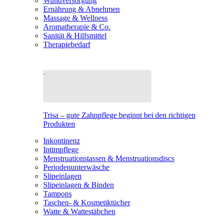
Wundversorgung
Ernährung & Abnehmen
Massage & Wellness
Aromatherapie & Co.
Sanität & Hilfsmittel
Therapiebedarf
Trisa – gute Zahnpflege beginnt bei den richtigen
Produkten
Inkontinenz
Intimpflege
Menstruationstassen & Menstruationsdiscs
Periodenunterwäsche
Slipeinlagen
Slipeinlagen & Binden
Tampons
Taschen- & Kosmetiktücher
Watte & Wattestäbchen