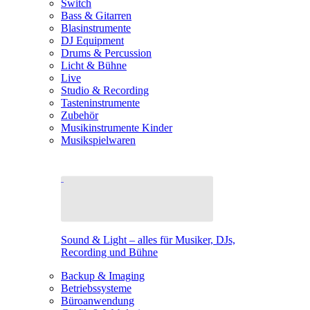
Switch
Bass & Gitarren
Blasinstrumente
DJ Equipment
Drums & Percussion
Licht & Bühne
Live
Studio & Recording
Tasteninstrumente
Zubehör
Musikinstrumente Kinder
Musikspielwaren
Sound & Light – alles für Musiker, DJs,
Recording und Bühne
Backup & Imaging
Betriebssysteme
Büroanwendung