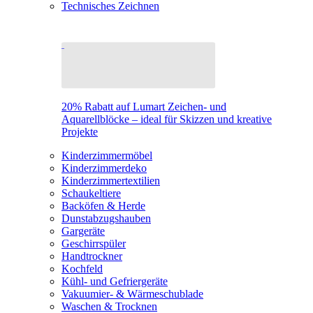
Technisches Zeichnen
20% Rabatt auf Lumart Zeichen- und
Aquarellblöcke – ideal für Skizzen und kreative
Projekte
Kinderzimmermöbel
Kinderzimmerdeko
Kinderzimmertextilien
Schaukeltiere
Backöfen & Herde
Dunstabzugshauben
Gargeräte
Geschirrspüler
Handtrockner
Kochfeld
Kühl- und Gefriergeräte
Vakuumier- & Wärmeschublade
Waschen & Trocknen