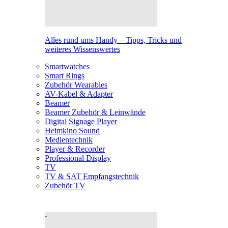
Alles rund ums Handy – Tipps, Tricks und
weiteres Wissenswertes
Smartwatches
Smart Rings
Zubehör Wearables
AV-Kabel & Adapter
Beamer
Beamer Zubehör & Leinwände
Digital Signage Player
Heimkino Sound
Medientechnik
Player & Recorder
Professional Display
TV
TV & SAT Empfangstechnik
Zubehör TV