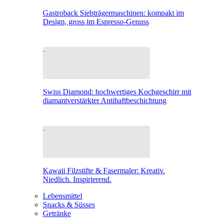
Gastroback Siebträgermaschinen: kompakt im
Design, gross im Espresso-Genuss
Swiss Diamond: hochwertiges Kochgeschirr mit
diamantverstärkter Antihaftbeschichtung
Kawaii Filzstifte & Fasermaler: Kreativ.
Niedlich. Inspirierend.
Lebensmittel
Snacks & Süsses
Getränke