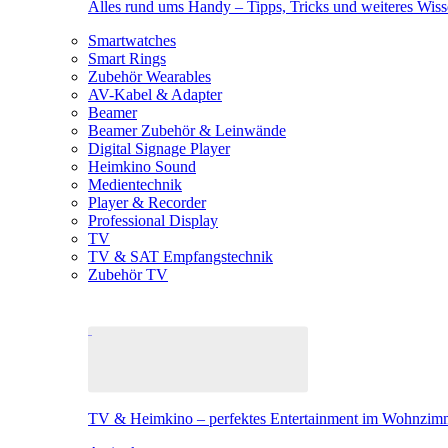
Alles rund ums Handy – Tipps, Tricks und weiteres Wis
Smartwatches
Smart Rings
Zubehör Wearables
AV-Kabel & Adapter
Beamer
Beamer Zubehör & Leinwände
Digital Signage Player
Heimkino Sound
Medientechnik
Player & Recorder
Professional Display
TV
TV & SAT Empfangstechnik
Zubehör TV
TV & Heimkino – perfektes Entertainment im Wohnzim