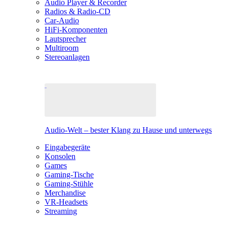
Audio Player & Recorder
Radios & Radio-CD
Car-Audio
HiFi-Komponenten
Lautsprecher
Multiroom
Stereoanlagen
Audio-Welt – bester Klang zu Hause und unterwegs
Eingabegeräte
Konsolen
Games
Gaming-Tische
Gaming-Stühle
Merchandise
VR-Headsets
Streaming