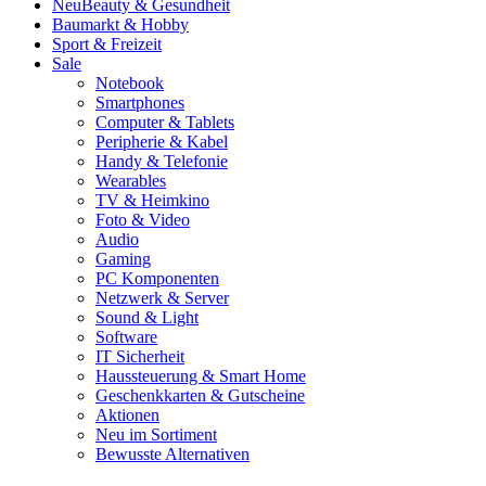
Neu
Beauty & Gesundheit
Baumarkt & Hobby
Sport & Freizeit
Sale
Notebook
Smartphones
Computer & Tablets
Peripherie & Kabel
Handy & Telefonie
Wearables
TV & Heimkino
Foto & Video
Audio
Gaming
PC Komponenten
Netzwerk & Server
Sound & Light
Software
IT Sicherheit
Haussteuerung & Smart Home
Geschenkkarten & Gutscheine
Aktionen
Neu im Sortiment
Bewusste Alternativen