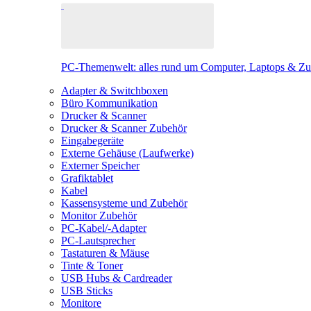
PC-Themenwelt: alles rund um Computer, Laptops & Z
Adapter & Switchboxen
Büro Kommunikation
Drucker & Scanner
Drucker & Scanner Zubehör
Eingabegeräte
Externe Gehäuse (Laufwerke)
Externer Speicher
Grafiktablet
Kabel
Kassensysteme und Zubehör
Monitor Zubehör
PC-Kabel/-Adapter
PC-Lautsprecher
Tastaturen & Mäuse
Tinte & Toner
USB Hubs & Cardreader
USB Sticks
Monitore