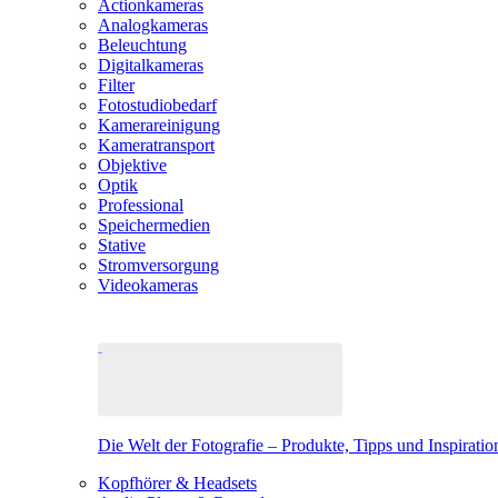
Actionkameras
Analogkameras
Beleuchtung
Digitalkameras
Filter
Fotostudiobedarf
Kamerareinigung
Kameratransport
Objektive
Optik
Professional
Speichermedien
Stative
Stromversorgung
Videokameras
Die Welt der Fotografie – Produkte, Tipps und Inspiratio
Kopfhörer & Headsets