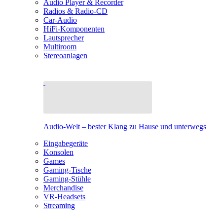
Audio Player & Recorder
Radios & Radio-CD
Car-Audio
HiFi-Komponenten
Lautsprecher
Multiroom
Stereoanlagen
Audio-Welt – bester Klang zu Hause und unterwegs
Eingabegeräte
Konsolen
Games
Gaming-Tische
Gaming-Stühle
Merchandise
VR-Headsets
Streaming