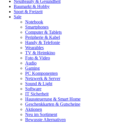
Neu
Beauty & Gesundheit
Baumarkt & Hobby
Sport & Freizeit
Sale
Notebook
Smartphones
Computer & Tablets
Peripherie & Kabel
Handy & Telefonie
Wearables
TV & Heimkino
Foto & Video
Audio
Gaming
PC Komponenten
Netzwerk & Server
Sound & Light
Software
IT Sicherheit
Haussteuerung & Smart Home
Geschenkkarten & Gutscheine
Aktionen
Neu im Sortiment
Bewusste Alternativen