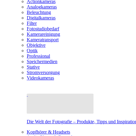
Actionkameras
Analogkameras
Beleuchtung
Digitalkameras
Filter
Fotostudiobedarf
Kamerareinigung
Kameratransport
Objektive
Optik
Professional
Speichermedien
Stative
Stromversorgung
Videokameras
Die Welt der Fotografie – Produkte, Tipps und Inspiratio
Kopfhörer & Headsets