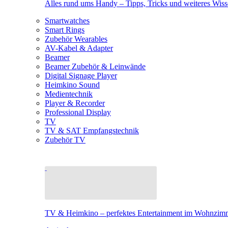
Alles rund ums Handy – Tipps, Tricks und weiteres Wis
Smartwatches
Smart Rings
Zubehör Wearables
AV-Kabel & Adapter
Beamer
Beamer Zubehör & Leinwände
Digital Signage Player
Heimkino Sound
Medientechnik
Player & Recorder
Professional Display
TV
TV & SAT Empfangstechnik
Zubehör TV
TV & Heimkino – perfektes Entertainment im Wohnzim