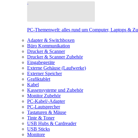
PC-Themenwelt: alles rund um Computer, Laptops & Z
Adapter & Switchboxen
Büro Kommunikation
Drucker & Scanner
Drucker & Scanner Zubehör
Eingabegeräte
Externe Gehäuse (Laufwerke)
Externer Speicher
Grafiktablet
Kabel
Kassensysteme und Zubehör
Monitor Zubehör
PC-Kabel/-Adapter
PC-Lautsprecher
Tastaturen & Mäuse
Tinte & Toner
USB Hubs & Cardreader
USB Sticks
Monitore