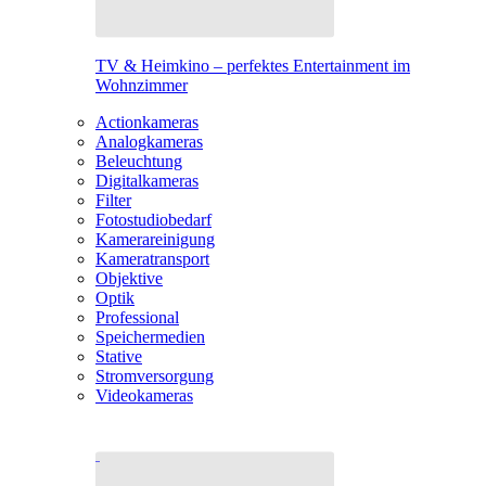
TV & Heimkino – perfektes Entertainment im
Wohnzimmer
Actionkameras
Analogkameras
Beleuchtung
Digitalkameras
Filter
Fotostudiobedarf
Kamerareinigung
Kameratransport
Objektive
Optik
Professional
Speichermedien
Stative
Stromversorgung
Videokameras