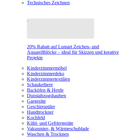
Technisches Zeichnen
20% Rabatt auf Lumart Zeichen- und
Aquarellblöcke – ideal für Skizzen und kreative
Projekte
Kinderzimmermöbel
Kinderzimmerdeko
Kinderzimmertextilien
Schaukeltiere
Backöfen & Herde
Dunstabzugshauben
Gargeräte
Geschirrspüler
Handtrockner
Kochfeld
Kühl- und Gefriergeräte
Vakuumier- & Wärmeschublade
Waschen & Trocknen