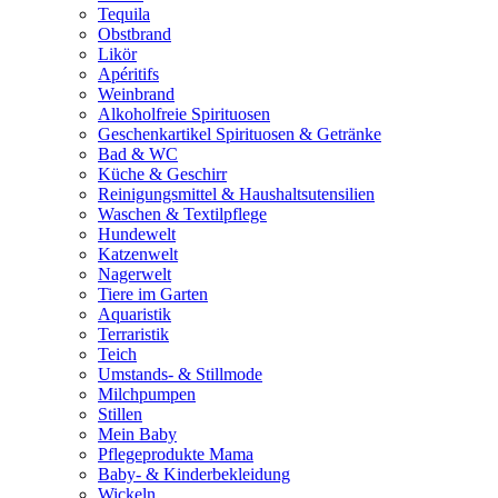
Tequila
Obstbrand
Likör
Apéritifs
Weinbrand
Alkoholfreie Spirituosen
Geschenkartikel Spirituosen & Getränke
Bad & WC
Küche & Geschirr
Reinigungsmittel & Haushaltsutensilien
Waschen & Textilpflege
Hundewelt
Katzenwelt
Nagerwelt
Tiere im Garten
Aquaristik
Terraristik
Teich
Umstands- & Stillmode
Milchpumpen
Stillen
Mein Baby
Pflegeprodukte Mama
Baby- & Kinderbekleidung
Wickeln