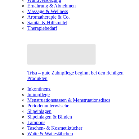
Wundversorgung
Ernährung & Abnehmen
Massage & Wellness
Aromatherapie & Co.
Sanität & Hilfsmittel
Therapiebedarf
Trisa – gute Zahnpflege beginnt bei den richtigen
Produkten
Inkontinenz
Intimpflege
Menstruationstassen & Menstruationsdiscs
Periodenunterwäsche
Slipeinlagen
Slipeinlagen & Binden
Tampons
Taschen- & Kosmetiktücher
Watte & Wattestäbchen