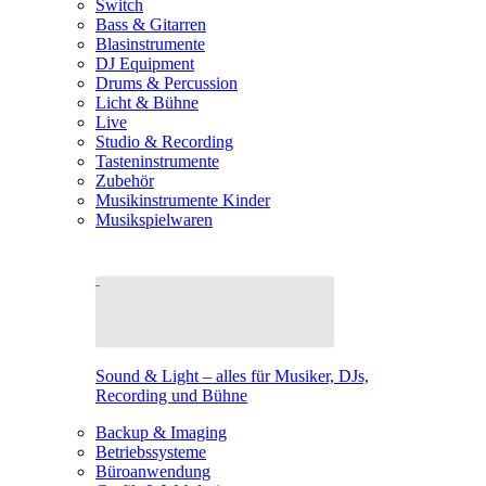
Switch
Bass & Gitarren
Blasinstrumente
DJ Equipment
Drums & Percussion
Licht & Bühne
Live
Studio & Recording
Tasteninstrumente
Zubehör
Musikinstrumente Kinder
Musikspielwaren
Sound & Light – alles für Musiker, DJs,
Recording und Bühne
Backup & Imaging
Betriebssysteme
Büroanwendung