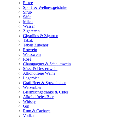
Eistee
Sport- & Wellnessgetränke
Sirup
Säfte
Milch
Wasser
Zigaretten
Cigarillos & Zigarren
Tabak
Tabak Zubehör
Rotwein
Weisswein
Rosé
Champagner & Schaumwein
Süss- & Dessertwein
Alkoholfreie Weine
Lagerbier
Craft Beer & Spezialitäten
Weizenbier
Biermischgetränke & Cider
Alkoholfreies Bier
Whisky
Gin
Rum & Cachaça
Vodka