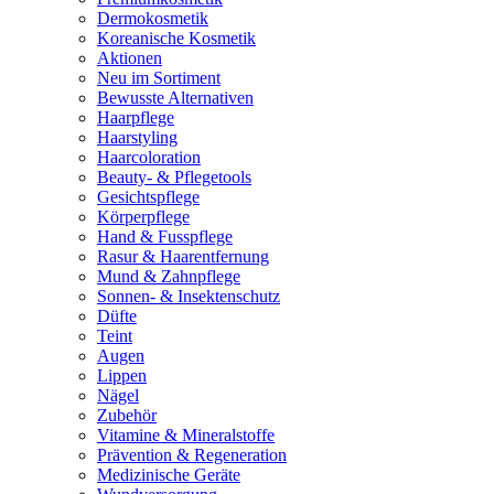
Dermokosmetik
Koreanische Kosmetik
Aktionen
Neu im Sortiment
Bewusste Alternativen
Haarpflege
Haarstyling
Haarcoloration
Beauty- & Pflegetools
Gesichtspflege
Körperpflege
Hand & Fusspflege
Rasur & Haarentfernung
Mund & Zahnpflege
Sonnen- & Insektenschutz
Düfte
Teint
Augen
Lippen
Nägel
Zubehör
Vitamine & Mineralstoffe
Prävention & Regeneration
Medizinische Geräte