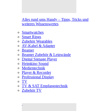
Alles rund ums Handy – Tipps, Tricks und
weiteres Wissenswertes
Smartwatches
Smart Rings
Zubehör Wearables
AV-Kabel & Adapter
Beamer
Beamer Zubehör & Leinwände
Digital Signage Player
Heimkino Sound
Medientechnik
Player & Recorder
Professional Display
TV
TV & SAT Empfangstechnik
Zubehör TV