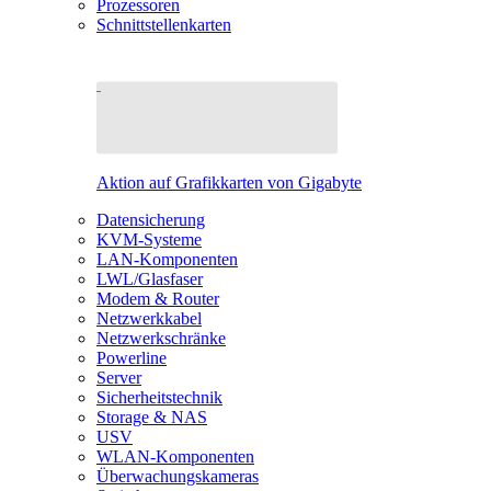
Prozessoren
Schnittstellenkarten
Aktion auf Grafikkarten von Gigabyte
Datensicherung
KVM-Systeme
LAN-Komponenten
LWL/Glasfaser
Modem & Router
Netzwerkkabel
Netzwerkschränke
Powerline
Server
Sicherheitstechnik
Storage & NAS
USV
WLAN-Komponenten
Überwachungskameras