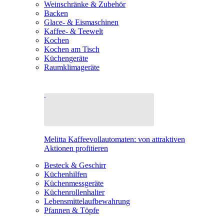
Weinschränke & Zubehör
Backen
Glace- & Eismaschinen
Kaffee- & Teewelt
Kochen
Kochen am Tisch
Küchengeräte
Raumklimageräte
Melitta Kaffeevollautomaten: von attraktiven
Aktionen profitieren
Besteck & Geschirr
Küchenhilfen
Küchenmessgeräte
Küchenrollenhalter
Lebensmittelaufbewahrung
Pfannen & Töpfe