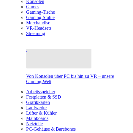
Konsolen
Games
Gaming-Tische
Gaming-Stühle
Merchandise
VR-Headsets
Streaming
Von Konsolen über PC bis hin zu VR – unsere
Gaming-Welt
Arbeitsspeicher
Festplatten & SSD
Grafikkarten
Laufwerke
Lüfter & Kühler
Mainboards
Netzteile
PC-Gehäuse & Barebones