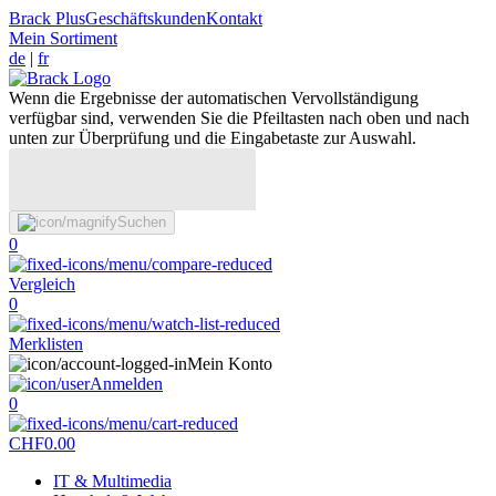
Brack Plus
Geschäftskunden
Kontakt
Mein Sortiment
de
|
fr
Wenn die Ergebnisse der automatischen Vervollständigung
verfügbar sind, verwenden Sie die Pfeiltasten nach oben und nach
unten zur Überprüfung und die Eingabetaste zur Auswahl.
Suchen
0
Vergleich
0
Merklisten
Mein Konto
Anmelden
0
CHF
0.00
IT & Multimedia