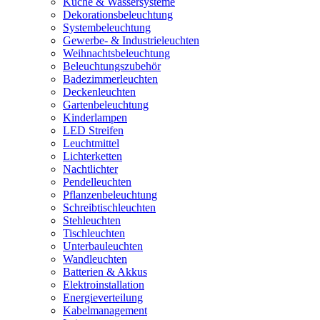
Küche & Wassersysteme
Dekorationsbeleuchtung
Systembeleuchtung
Gewerbe- & Industrieleuchten
Weihnachtsbeleuchtung
Beleuchtungszubehör
Badezimmerleuchten
Deckenleuchten
Gartenbeleuchtung
Kinderlampen
LED Streifen
Leuchtmittel
Lichterketten
Nachtlichter
Pendelleuchten
Pflanzenbeleuchtung
Schreibtischleuchten
Stehleuchten
Tischleuchten
Unterbauleuchten
Wandleuchten
Batterien & Akkus
Elektroinstallation
Energieverteilung
Kabelmanagement