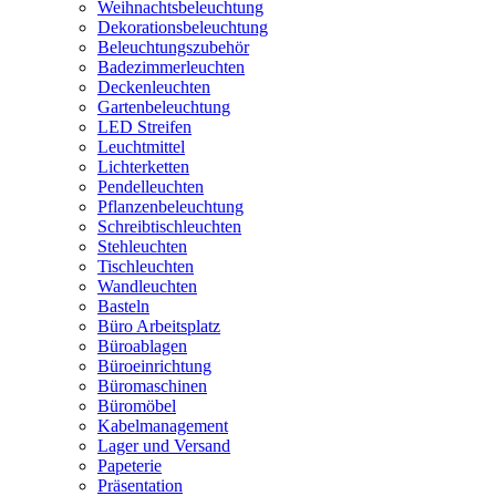
Weihnachtsbeleuchtung
Dekorationsbeleuchtung
Beleuchtungszubehör
Badezimmerleuchten
Deckenleuchten
Gartenbeleuchtung
LED Streifen
Leuchtmittel
Lichterketten
Pendelleuchten
Pflanzenbeleuchtung
Schreibtischleuchten
Stehleuchten
Tischleuchten
Wandleuchten
Basteln
Büro Arbeitsplatz
Büroablagen
Büroeinrichtung
Büromaschinen
Büromöbel
Kabelmanagement
Lager und Versand
Papeterie
Präsentation