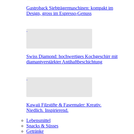
Gastroback Siebträgermaschinen: kompakt im
Design, gross im Espresso-Genuss
Swiss Diamond: hochwertiges Kochgeschirr mit
diamantverstärkter Antihaftbeschichtung
Kawaii Filzstifte & Fasermaler: Kreativ.
Niedlich. Inspirierend.
Lebensmittel
Snacks & Süsses
Getränke