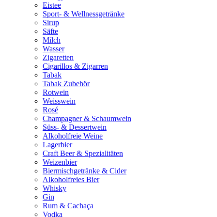
Eistee
Sport- & Wellnessgetränke
Sirup
Säfte
Milch
Wasser
Zigaretten
Cigarillos & Zigarren
Tabak
Tabak Zubehör
Rotwein
Weisswein
Rosé
Champagner & Schaumwein
Süss- & Dessertwein
Alkoholfreie Weine
Lagerbier
Craft Beer & Spezialitäten
Weizenbier
Biermischgetränke & Cider
Alkoholfreies Bier
Whisky
Gin
Rum & Cachaça
Vodka