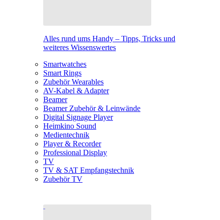
Alles rund ums Handy – Tipps, Tricks und
weiteres Wissenswertes
Smartwatches
Smart Rings
Zubehör Wearables
AV-Kabel & Adapter
Beamer
Beamer Zubehör & Leinwände
Digital Signage Player
Heimkino Sound
Medientechnik
Player & Recorder
Professional Display
TV
TV & SAT Empfangstechnik
Zubehör TV