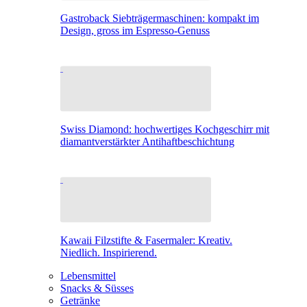
Gastroback Siebträgermaschinen: kompakt im
Design, gross im Espresso-Genuss
Swiss Diamond: hochwertiges Kochgeschirr mit
diamantverstärkter Antihaftbeschichtung
Kawaii Filzstifte & Fasermaler: Kreativ.
Niedlich. Inspirierend.
Lebensmittel
Snacks & Süsses
Getränke