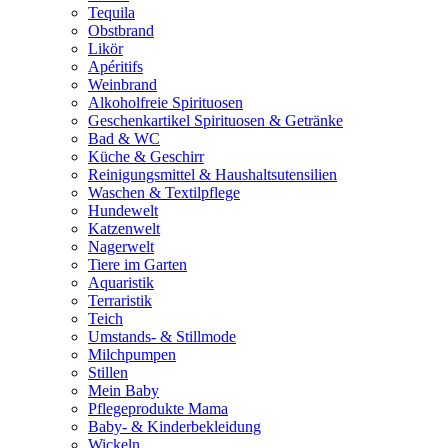
Tequila
Obstbrand
Likör
Apéritifs
Weinbrand
Alkoholfreie Spirituosen
Geschenkartikel Spirituosen & Getränke
Bad & WC
Küche & Geschirr
Reinigungsmittel & Haushaltsutensilien
Waschen & Textilpflege
Hundewelt
Katzenwelt
Nagerwelt
Tiere im Garten
Aquaristik
Terraristik
Teich
Umstands- & Stillmode
Milchpumpen
Stillen
Mein Baby
Pflegeprodukte Mama
Baby- & Kinderbekleidung
Wickeln