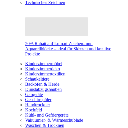
Technisches Zeichnen
20% Rabatt auf Lumart Zeichen- und
Aquarellblöcke – ideal für Skizzen und kreative
Projekte
Kinderzimmermöbel
Kinderzimmerdeko
Kinderzimmertextilien
Schaukeltiere
Backöfen & Herde
Dunstabzugshauben
Gargeräte
Geschirrspüler
Handtrockner
Kochfeld
Kühl- und Gefriergeräte
Vakuumier- & Wärmeschublade
Waschen & Trocknen