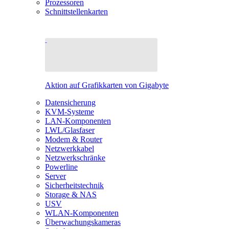
Prozessoren
Schnittstellenkarten
Aktion auf Grafikkarten von Gigabyte
Datensicherung
KVM-Systeme
LAN-Komponenten
LWL/Glasfaser
Modem & Router
Netzwerkkabel
Netzwerkschränke
Powerline
Server
Sicherheitstechnik
Storage & NAS
USV
WLAN-Komponenten
Überwachungskameras