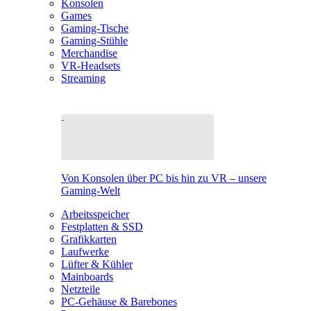
Konsolen
Games
Gaming-Tische
Gaming-Stühle
Merchandise
VR-Headsets
Streaming
Von Konsolen über PC bis hin zu VR – unsere
Gaming-Welt
Arbeitsspeicher
Festplatten & SSD
Grafikkarten
Laufwerke
Lüfter & Kühler
Mainboards
Netzteile
PC-Gehäuse & Barebones