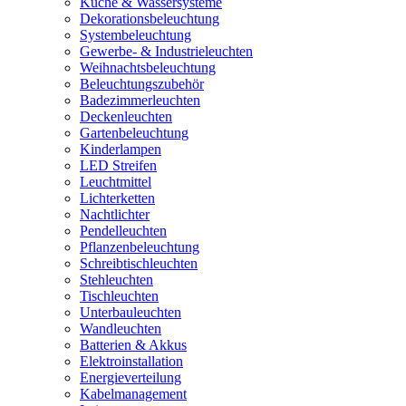
Küche & Wassersysteme
Dekorationsbeleuchtung
Systembeleuchtung
Gewerbe- & Industrieleuchten
Weihnachtsbeleuchtung
Beleuchtungszubehör
Badezimmerleuchten
Deckenleuchten
Gartenbeleuchtung
Kinderlampen
LED Streifen
Leuchtmittel
Lichterketten
Nachtlichter
Pendelleuchten
Pflanzenbeleuchtung
Schreibtischleuchten
Stehleuchten
Tischleuchten
Unterbauleuchten
Wandleuchten
Batterien & Akkus
Elektroinstallation
Energieverteilung
Kabelmanagement