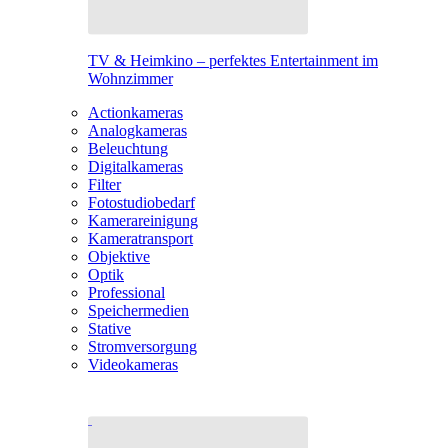
TV & Heimkino – perfektes Entertainment im
Wohnzimmer
Actionkameras
Analogkameras
Beleuchtung
Digitalkameras
Filter
Fotostudiobedarf
Kamerareinigung
Kameratransport
Objektive
Optik
Professional
Speichermedien
Stative
Stromversorgung
Videokameras