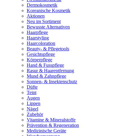
Dermokosmetik
Koreanische Kosmetik
Aktionen
Neu im Sortiment
Bewusste Alternativen
Haarpflege
Haarstyling
Haarcoloration
Beauty- & Pflegetools
Gesichtspflege
Körperpflege
Hand & Fusspflege
Rasur & Haarentfernung
Mund & Zahnpflege
Sonnen- & Insektenschutz
Düfte
Teint
Augen
Lippen
Nägel
Zubehör
Vitamine & Mineralstoffe
Prävention & Regeneration
Medizinische Geräte