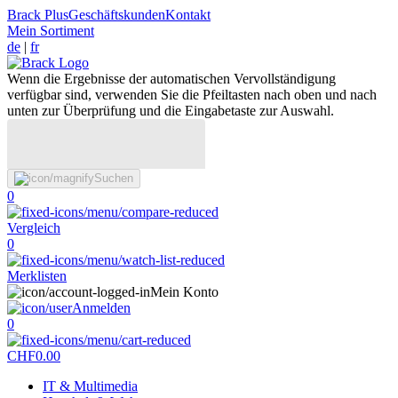
Brack Plus
Geschäftskunden
Kontakt
Mein Sortiment
de
|
fr
Wenn die Ergebnisse der automatischen Vervollständigung
verfügbar sind, verwenden Sie die Pfeiltasten nach oben und nach
unten zur Überprüfung und die Eingabetaste zur Auswahl.
Suchen
0
Vergleich
0
Merklisten
Mein Konto
Anmelden
0
CHF
0.00
IT & Multimedia