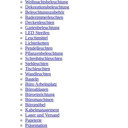
Weihnachtsbeleuchtung
Dekorationsbeleuchtung
Beleuchtungszubehör
Badezimmerleuchten
Deckenleuchten
Gartenbeleuchtung
LED Streifen
Leuchtmittel
Lichterketten
Pendelleuchten
Pflanzenbeleuchtung
Schreibtischleuchten
Stehleuchten
Tischleuchten
Wandleuchten
Basteln
Büro Arbeitsplatz
Büroablagen
Büroeinrichtung
Büromaschinen
Büromöbel
Kabelmanagement
Lager und Versand
Papeterie
Präsentation