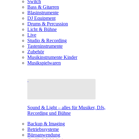
Switch
Bass & Gitarren
Blasinstrumente
DJ Equipment
Drums & Percussion
Licht & Bühne
Live
Studio & Recording
Tasteninstrumente
Zubehör
Musikinstrumente Kinder
Musikspielwaren
Sound & Light – alles für Musiker, DJs,
Recording und Bühne
Backup & Imaging
Betriebssysteme
Büroanwendung