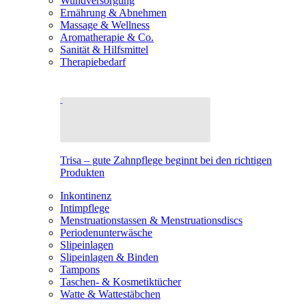
Wundversorgung
Ernährung & Abnehmen
Massage & Wellness
Aromatherapie & Co.
Sanität & Hilfsmittel
Therapiebedarf
Trisa – gute Zahnpflege beginnt bei den richtigen
Produkten
Inkontinenz
Intimpflege
Menstruationstassen & Menstruationsdiscs
Periodenunterwäsche
Slipeinlagen
Slipeinlagen & Binden
Tampons
Taschen- & Kosmetiktücher
Watte & Wattestäbchen