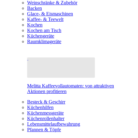
Weinschränke & Zubehör
Backen
Glace- & Eismaschinen
Kaffee- & Teewelt
Kochen
Kochen am Tisch
Küchengeräte
Raumklimageräte
Melitta Kaffeevollautomaten: von attraktiven
Aktionen profitieren
Besteck & Geschirr
Küchenhilfen
Küchenmessgeräte
Küchenrollenhalter
Lebensmittelaufbewahrung
Pfannen & Töpfe