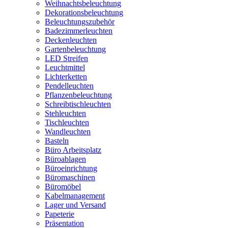
Weihnachtsbeleuchtung
Dekorationsbeleuchtung
Beleuchtungszubehör
Badezimmerleuchten
Deckenleuchten
Gartenbeleuchtung
LED Streifen
Leuchtmittel
Lichterketten
Pendelleuchten
Pflanzenbeleuchtung
Schreibtischleuchten
Stehleuchten
Tischleuchten
Wandleuchten
Basteln
Büro Arbeitsplatz
Büroablagen
Büroeinrichtung
Büromaschinen
Büromöbel
Kabelmanagement
Lager und Versand
Papeterie
Präsentation