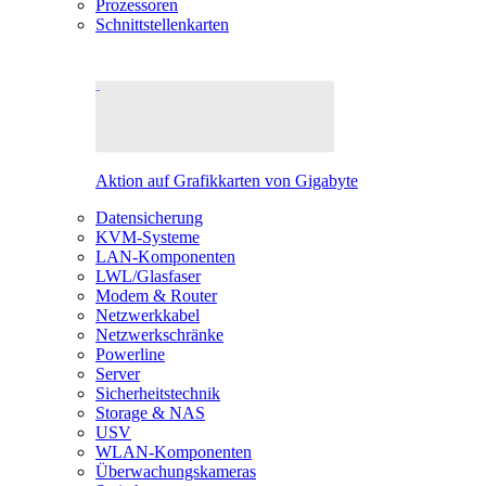
Prozessoren
Schnittstellenkarten
Aktion auf Grafikkarten von Gigabyte
Datensicherung
KVM-Systeme
LAN-Komponenten
LWL/Glasfaser
Modem & Router
Netzwerkkabel
Netzwerkschränke
Powerline
Server
Sicherheitstechnik
Storage & NAS
USV
WLAN-Komponenten
Überwachungskameras