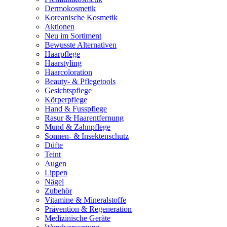
Dermokosmetik
Koreanische Kosmetik
Aktionen
Neu im Sortiment
Bewusste Alternativen
Haarpflege
Haarstyling
Haarcoloration
Beauty- & Pflegetools
Gesichtspflege
Körperpflege
Hand & Fusspflege
Rasur & Haarentfernung
Mund & Zahnpflege
Sonnen- & Insektenschutz
Düfte
Teint
Augen
Lippen
Nägel
Zubehör
Vitamine & Mineralstoffe
Prävention & Regeneration
Medizinische Geräte