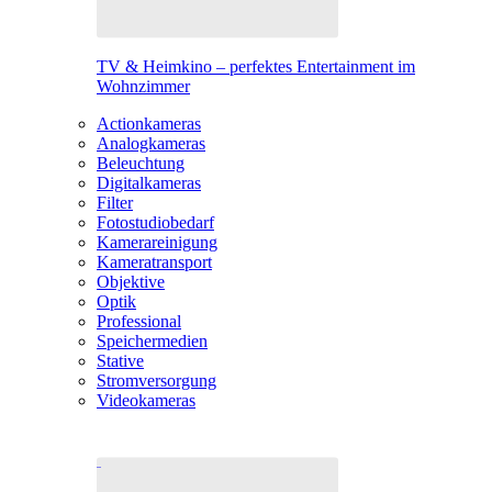
TV & Heimkino – perfektes Entertainment im
Wohnzimmer
Actionkameras
Analogkameras
Beleuchtung
Digitalkameras
Filter
Fotostudiobedarf
Kamerareinigung
Kameratransport
Objektive
Optik
Professional
Speichermedien
Stative
Stromversorgung
Videokameras