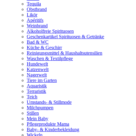
Tequila
Obstbrand
Likör
Apéritifs
Weinbrand
Alkoholfreie Spirituosen
Geschenkartikel Spirituosen & Getränke
Bad & WC
Küche & Geschirr
Reinigungsmittel & Haushaltsutensilien
Waschen & Textilpflege
Hundewelt
Katzenwelt
Nagerwelt
Tiere im Garten
Aquaristik
Terraristik
Teich
Umstands- & Stillmode
Milchpumpen
Stillen
Mein Baby
Pflegeprodukte Mama
Baby- & Kinderbekleidung
Wickeln