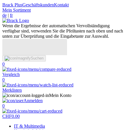
Brack Plus
Geschäftskunden
Kontakt
Mein Sortiment
de
|
fr
Wenn die Ergebnisse der automatischen Vervollständigung
verfügbar sind, verwenden Sie die Pfeiltasten nach oben und nach
unten zur Überprüfung und die Eingabetaste zur Auswahl.
Suchen
0
Vergleich
0
Merklisten
Mein Konto
Anmelden
0
CHF
0.00
IT & Multimedia