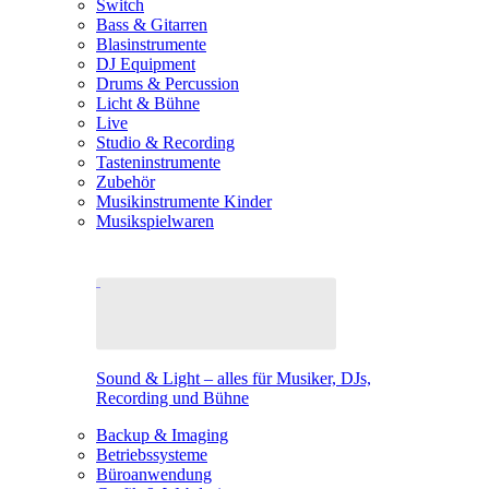
Switch
Bass & Gitarren
Blasinstrumente
DJ Equipment
Drums & Percussion
Licht & Bühne
Live
Studio & Recording
Tasteninstrumente
Zubehör
Musikinstrumente Kinder
Musikspielwaren
Sound & Light – alles für Musiker, DJs,
Recording und Bühne
Backup & Imaging
Betriebssysteme
Büroanwendung