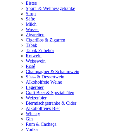
Eistee
Sport- & Wellnessgetränke
Sirup
Säfte
Milch
Wasser
Zigaretten
Cigarillos & Zigarren
Tabak
Tabak Zubehör
Rotwein
Weisswein
Rosé
Champagner & Schaumwein
Süss- & Dessertwein
Alkoholfreie Weine
Lagerbier
Craft Beer & Spezialitäten
Weizenbier
Biermischgetränke & Cider
Alkoholfreies Bier
Whisky
Gin
Rum & Cachaça
Vodka