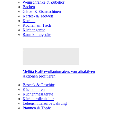
Weinschränke & Zubehör
Backen
Glace- & Eismaschinen
Kaffee- & Teewelt
Kochen
Kochen am Tisch
Küchengeräte
Raumklimageräte
Melitta Kaffeevollautomaten: von attraktiven
Aktionen profitieren
Besteck & Geschirr
Küchenhilfen
Küchenmessgeräte
Küchenrollenhalter
Lebensmittelaufbewahrung
Pfannen & Töpfe