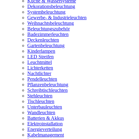
Küche & Wassersysteme
Dekorationsbeleuchtung
Systembeleuchtung
Gewerbe- & Industrieleuchten
Weihnachtsbeleuchtung
Beleuchtungszubehör
Badezimmerleuchten
Deckenleuchten
Gartenbeleuchtung
Kinderlampen
LED Streifen
Leuchtmittel
Lichterketten
Nachtlichter
Pendelleuchten
Pflanzenbeleuchtung
Schreibtischleuchten
Stehleuchten
Tischleuchten
Unterbauleuchten
Wandleuchten
Batterien & Akkus
Elektroinstallation
Energieverteilung
Kabelmanagement