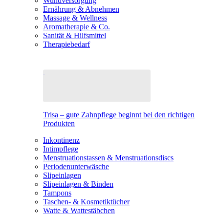
Wundversorgung
Ernährung & Abnehmen
Massage & Wellness
Aromatherapie & Co.
Sanität & Hilfsmittel
Therapiebedarf
Trisa – gute Zahnpflege beginnt bei den richtigen
Produkten
Inkontinenz
Intimpflege
Menstruationstassen & Menstruationsdiscs
Periodenunterwäsche
Slipeinlagen
Slipeinlagen & Binden
Tampons
Taschen- & Kosmetiktücher
Watte & Wattestäbchen