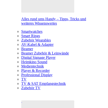
Alles rund ums Handy – Tipps, Tricks und
weiteres Wissenswertes
Smartwatches
Smart Rings
Zubehör Wearables
AV-Kabel & Adapter
Beamer
Beamer Zubehör & Leinwände
Digital Signage Player
Heimkino Sound
Medientechnik
Player & Recorder
Professional Display
TV
TV & SAT Empfangstechnik
Zubehör TV