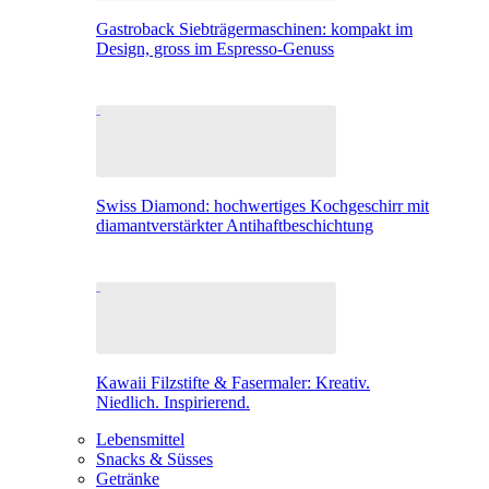
Gastroback Siebträgermaschinen: kompakt im
Design, gross im Espresso-Genuss
Swiss Diamond: hochwertiges Kochgeschirr mit
diamantverstärkter Antihaftbeschichtung
Kawaii Filzstifte & Fasermaler: Kreativ.
Niedlich. Inspirierend.
Lebensmittel
Snacks & Süsses
Getränke