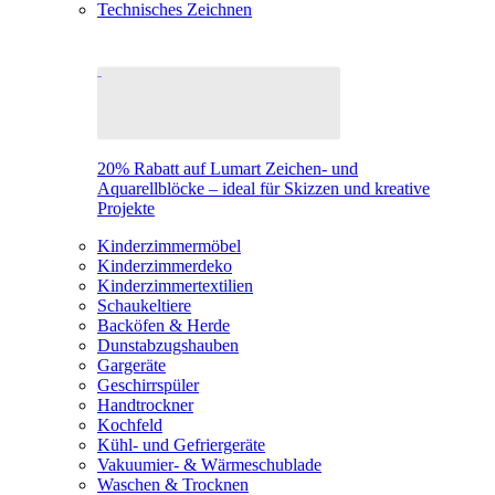
Technisches Zeichnen
20% Rabatt auf Lumart Zeichen- und
Aquarellblöcke – ideal für Skizzen und kreative
Projekte
Kinderzimmermöbel
Kinderzimmerdeko
Kinderzimmertextilien
Schaukeltiere
Backöfen & Herde
Dunstabzugshauben
Gargeräte
Geschirrspüler
Handtrockner
Kochfeld
Kühl- und Gefriergeräte
Vakuumier- & Wärmeschublade
Waschen & Trocknen