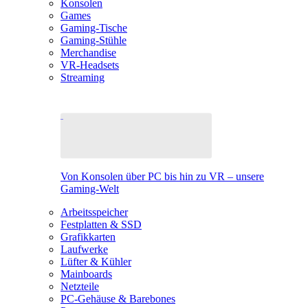
Konsolen
Games
Gaming-Tische
Gaming-Stühle
Merchandise
VR-Headsets
Streaming
Von Konsolen über PC bis hin zu VR – unsere
Gaming-Welt
Arbeitsspeicher
Festplatten & SSD
Grafikkarten
Laufwerke
Lüfter & Kühler
Mainboards
Netzteile
PC-Gehäuse & Barebones