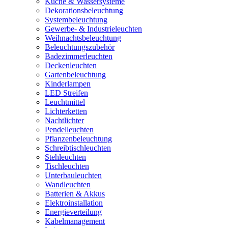
Küche & Wassersysteme
Dekorationsbeleuchtung
Systembeleuchtung
Gewerbe- & Industrieleuchten
Weihnachtsbeleuchtung
Beleuchtungszubehör
Badezimmerleuchten
Deckenleuchten
Gartenbeleuchtung
Kinderlampen
LED Streifen
Leuchtmittel
Lichterketten
Nachtlichter
Pendelleuchten
Pflanzenbeleuchtung
Schreibtischleuchten
Stehleuchten
Tischleuchten
Unterbauleuchten
Wandleuchten
Batterien & Akkus
Elektroinstallation
Energieverteilung
Kabelmanagement