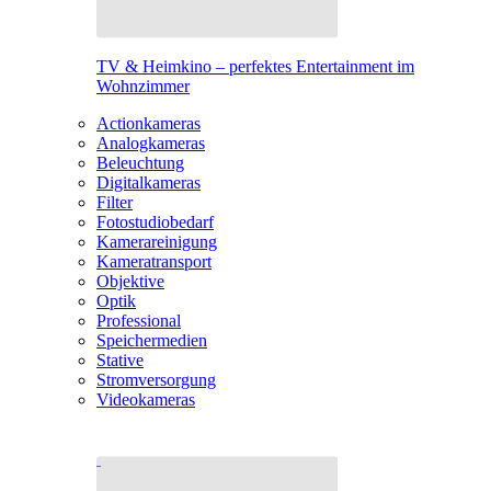
TV & Heimkino – perfektes Entertainment im
Wohnzimmer
Actionkameras
Analogkameras
Beleuchtung
Digitalkameras
Filter
Fotostudiobedarf
Kamerareinigung
Kameratransport
Objektive
Optik
Professional
Speichermedien
Stative
Stromversorgung
Videokameras