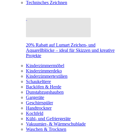
Technisches Zeichnen
20% Rabatt auf Lumart Zeichen- und
Aquarellblöcke – ideal für Skizzen und kreative
Projekte
Kinderzimmermöbel
Kinderzimmerdeko
Kinderzimmertextilien
Schaukeltiere
Backöfen & Herde
Dunstabzugshauben
Gargeräte
Geschirrspüler
Handtrockner
Kochfeld
Kühl- und Gefriergeräte
Vakuumier- & Wärmeschublade
Waschen & Trocknen