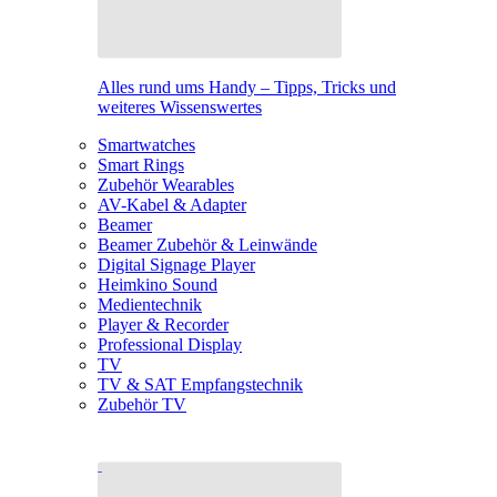
Alles rund ums Handy – Tipps, Tricks und
weiteres Wissenswertes
Smartwatches
Smart Rings
Zubehör Wearables
AV-Kabel & Adapter
Beamer
Beamer Zubehör & Leinwände
Digital Signage Player
Heimkino Sound
Medientechnik
Player & Recorder
Professional Display
TV
TV & SAT Empfangstechnik
Zubehör TV