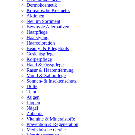
Dermokosmetik
Koreanische Kosmetik
Aktionen
Neu im Sortiment
Bewusste Alternativen
Haarpflege
Haarstyling
Haarcoloration
Beauty- & Pflegetools
Gesichtspflege
Körperpflege
Hand & Fusspflege
Rasur & Haarentfernung
Mund & Zahnpflege
Sonnen- & Insektenschutz
Düfte
Teint
Augen
Lippen
Nägel
Zubehör
Vitamine & Mineralstoffe
Prävention & Regeneration
Medizinische Geräte