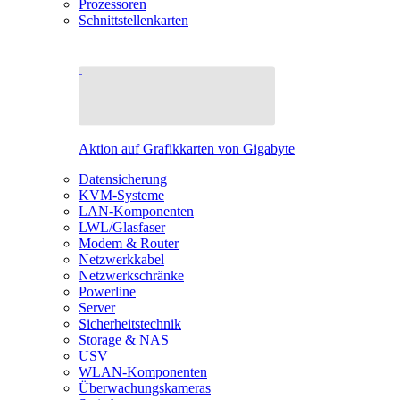
Prozessoren
Schnittstellenkarten
Aktion auf Grafikkarten von Gigabyte
Datensicherung
KVM-Systeme
LAN-Komponenten
LWL/Glasfaser
Modem & Router
Netzwerkkabel
Netzwerkschränke
Powerline
Server
Sicherheitstechnik
Storage & NAS
USV
WLAN-Komponenten
Überwachungskameras