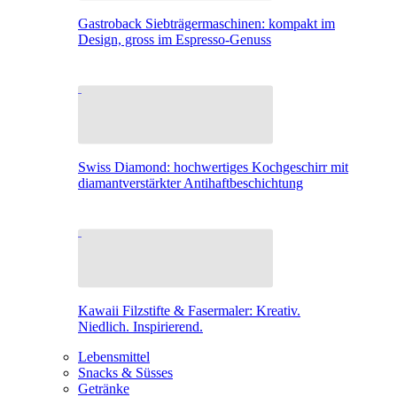
Gastroback Siebträgermaschinen: kompakt im
Design, gross im Espresso-Genuss
Swiss Diamond: hochwertiges Kochgeschirr mit
diamantverstärkter Antihaftbeschichtung
Kawaii Filzstifte & Fasermaler: Kreativ.
Niedlich. Inspirierend.
Lebensmittel
Snacks & Süsses
Getränke