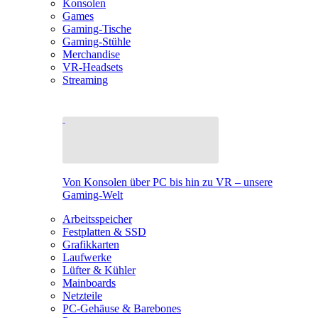
Konsolen
Games
Gaming-Tische
Gaming-Stühle
Merchandise
VR-Headsets
Streaming
Von Konsolen über PC bis hin zu VR – unsere
Gaming-Welt
Arbeitsspeicher
Festplatten & SSD
Grafikkarten
Laufwerke
Lüfter & Kühler
Mainboards
Netzteile
PC-Gehäuse & Barebones