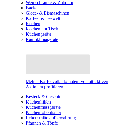
Weinschränke & Zubehör
Backen
Glace- & Eismaschinen
Kaffee- & Teewelt
Kochen
Kochen am Tisch
Küchengeräte
Raumklimageräte
Melitta Kaffeevollautomaten: von attraktiven
Aktionen profitieren
Besteck & Geschirr
Küchenhilfen
Küchenmessgeräte
Küchenrollenhalter
Lebensmittelaufbewahrung
Pfannen & Töpfe