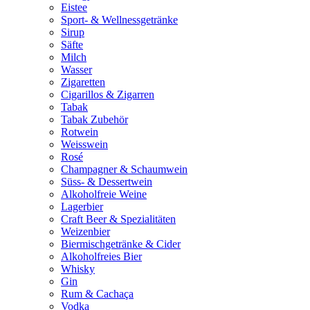
Eistee
Sport- & Wellnessgetränke
Sirup
Säfte
Milch
Wasser
Zigaretten
Cigarillos & Zigarren
Tabak
Tabak Zubehör
Rotwein
Weisswein
Rosé
Champagner & Schaumwein
Süss- & Dessertwein
Alkoholfreie Weine
Lagerbier
Craft Beer & Spezialitäten
Weizenbier
Biermischgetränke & Cider
Alkoholfreies Bier
Whisky
Gin
Rum & Cachaça
Vodka