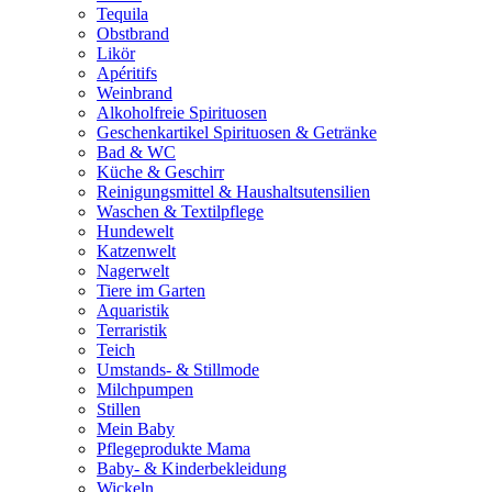
Tequila
Obstbrand
Likör
Apéritifs
Weinbrand
Alkoholfreie Spirituosen
Geschenkartikel Spirituosen & Getränke
Bad & WC
Küche & Geschirr
Reinigungsmittel & Haushaltsutensilien
Waschen & Textilpflege
Hundewelt
Katzenwelt
Nagerwelt
Tiere im Garten
Aquaristik
Terraristik
Teich
Umstands- & Stillmode
Milchpumpen
Stillen
Mein Baby
Pflegeprodukte Mama
Baby- & Kinderbekleidung
Wickeln