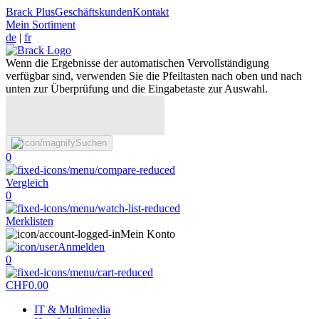
Brack Plus
Geschäftskunden
Kontakt
Mein Sortiment
de
|
fr
Wenn die Ergebnisse der automatischen Vervollständigung
verfügbar sind, verwenden Sie die Pfeiltasten nach oben und nach
unten zur Überprüfung und die Eingabetaste zur Auswahl.
Suchen
0
Vergleich
0
Merklisten
Mein Konto
Anmelden
0
CHF
0.00
IT & Multimedia