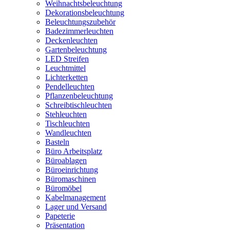
Weihnachtsbeleuchtung
Dekorationsbeleuchtung
Beleuchtungszubehör
Badezimmerleuchten
Deckenleuchten
Gartenbeleuchtung
LED Streifen
Leuchtmittel
Lichterketten
Pendelleuchten
Pflanzenbeleuchtung
Schreibtischleuchten
Stehleuchten
Tischleuchten
Wandleuchten
Basteln
Büro Arbeitsplatz
Büroablagen
Büroeinrichtung
Büromaschinen
Büromöbel
Kabelmanagement
Lager und Versand
Papeterie
Präsentation