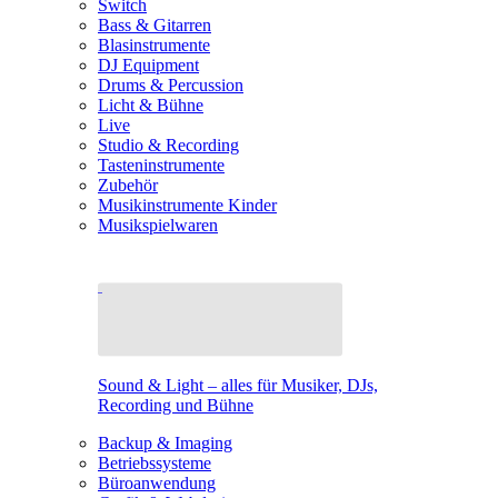
Switch
Bass & Gitarren
Blasinstrumente
DJ Equipment
Drums & Percussion
Licht & Bühne
Live
Studio & Recording
Tasteninstrumente
Zubehör
Musikinstrumente Kinder
Musikspielwaren
Sound & Light – alles für Musiker, DJs,
Recording und Bühne
Backup & Imaging
Betriebssysteme
Büroanwendung