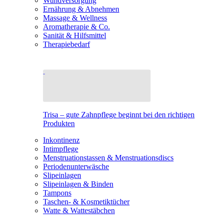
Wundversorgung
Ernährung & Abnehmen
Massage & Wellness
Aromatherapie & Co.
Sanität & Hilfsmittel
Therapiebedarf
Trisa – gute Zahnpflege beginnt bei den richtigen
Produkten
Inkontinenz
Intimpflege
Menstruationstassen & Menstruationsdiscs
Periodenunterwäsche
Slipeinlagen
Slipeinlagen & Binden
Tampons
Taschen- & Kosmetiktücher
Watte & Wattestäbchen