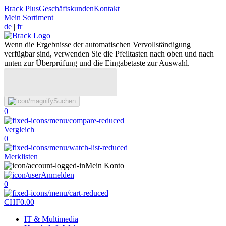
Brack Plus
Geschäftskunden
Kontakt
Mein Sortiment
de
|
fr
Wenn die Ergebnisse der automatischen Vervollständigung
verfügbar sind, verwenden Sie die Pfeiltasten nach oben und nach
unten zur Überprüfung und die Eingabetaste zur Auswahl.
Suchen
0
Vergleich
0
Merklisten
Mein Konto
Anmelden
0
CHF
0.00
IT & Multimedia