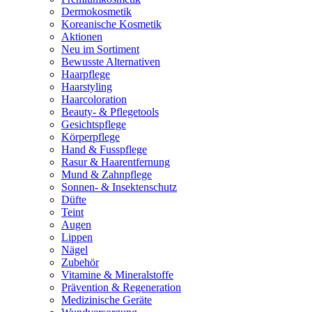
Dermokosmetik
Koreanische Kosmetik
Aktionen
Neu im Sortiment
Bewusste Alternativen
Haarpflege
Haarstyling
Haarcoloration
Beauty- & Pflegetools
Gesichtspflege
Körperpflege
Hand & Fusspflege
Rasur & Haarentfernung
Mund & Zahnpflege
Sonnen- & Insektenschutz
Düfte
Teint
Augen
Lippen
Nägel
Zubehör
Vitamine & Mineralstoffe
Prävention & Regeneration
Medizinische Geräte