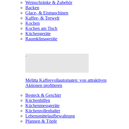
Weinschränke & Zubehör
Backen
Glace- & Eismaschinen
Kaffee- & Teewelt
Kochen
Kochen am Tisch
Küchengeräte
Raumklimageräte
Melitta Kaffeevollautomaten: von attraktiven
Aktionen profitieren
Besteck & Geschirr
Küchenhilfen
Küchenmessgeräte
Küchenrollenhalter
Lebensmittelaufbewahrung
Pfannen & Töpfe