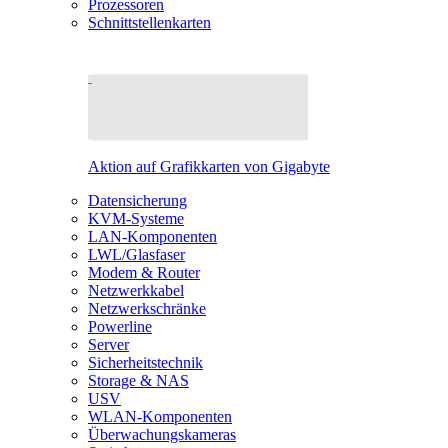
Prozessoren
Schnittstellenkarten
Aktion auf Grafikkarten von Gigabyte
Datensicherung
KVM-Systeme
LAN-Komponenten
LWL/Glasfaser
Modem & Router
Netzwerkkabel
Netzwerkschränke
Powerline
Server
Sicherheitstechnik
Storage & NAS
USV
WLAN-Komponenten
Überwachungskameras