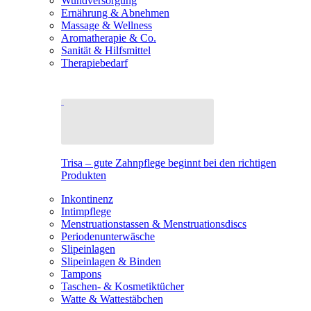
Wundversorgung
Ernährung & Abnehmen
Massage & Wellness
Aromatherapie & Co.
Sanität & Hilfsmittel
Therapiebedarf
Trisa – gute Zahnpflege beginnt bei den richtigen
Produkten
Inkontinenz
Intimpflege
Menstruationstassen & Menstruationsdiscs
Periodenunterwäsche
Slipeinlagen
Slipeinlagen & Binden
Tampons
Taschen- & Kosmetiktücher
Watte & Wattestäbchen