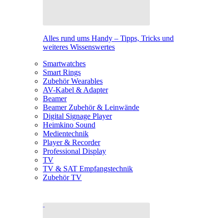
Alles rund ums Handy – Tipps, Tricks und
weiteres Wissenswertes
Smartwatches
Smart Rings
Zubehör Wearables
AV-Kabel & Adapter
Beamer
Beamer Zubehör & Leinwände
Digital Signage Player
Heimkino Sound
Medientechnik
Player & Recorder
Professional Display
TV
TV & SAT Empfangstechnik
Zubehör TV