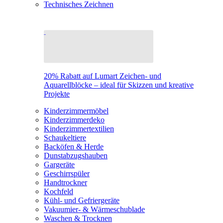
Technisches Zeichnen
20% Rabatt auf Lumart Zeichen- und
Aquarellblöcke – ideal für Skizzen und kreative
Projekte
Kinderzimmermöbel
Kinderzimmerdeko
Kinderzimmertextilien
Schaukeltiere
Backöfen & Herde
Dunstabzugshauben
Gargeräte
Geschirrspüler
Handtrockner
Kochfeld
Kühl- und Gefriergeräte
Vakuumier- & Wärmeschublade
Waschen & Trocknen