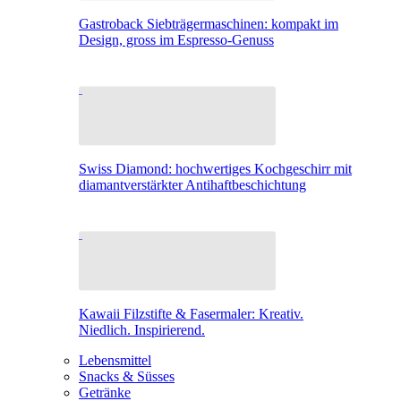
Gastroback Siebträgermaschinen: kompakt im
Design, gross im Espresso-Genuss
Swiss Diamond: hochwertiges Kochgeschirr mit
diamantverstärkter Antihaftbeschichtung
Kawaii Filzstifte & Fasermaler: Kreativ.
Niedlich. Inspirierend.
Lebensmittel
Snacks & Süsses
Getränke