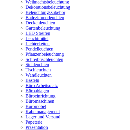
Weihnachtsbeleuchtung
Dekorationsbeleuchtung
Beleuchtungszubehör
Badezimmerleuchten
Deckenleuchten
Gartenbeleuchtung
LED Streifen
Leuchtmittel
Lichterketten
Pendelleuchten
Pflanzenbeleuchtung
Schreibtischleuchten
Stehleuchten
Tischleuchten
Wandleuchten
Basteln
Büro Arbeitsplatz
Büroablagen
Büroeinrichtung
Büromaschinen
Büromöbel
Kabelmanagement
Lager und Versand
Papeterie
Präsentation