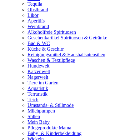
Tequila
Obstbrand
Likör
Apéritifs
Weinbrand
Alkoholfreie Spirituosen
Geschenkartikel Spirituosen & Getränke
Bad & WC
Küche & Geschirr
Reinigungsmittel & Haushaltsutensilien
Waschen & Textilpflege
Hundewelt
Katzenwelt
Nagerwelt
Tiere im Garten
Aquaristik
Terraristik
Teich
Umstands- & Stillmode
Milchpumpen
Stillen
Mein Baby
Pflegeprodukte Mama
Baby- & Kinderbekleidung
Wickeln