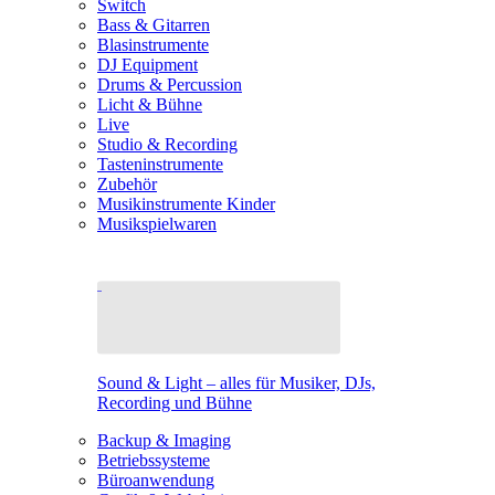
Switch
Bass & Gitarren
Blasinstrumente
DJ Equipment
Drums & Percussion
Licht & Bühne
Live
Studio & Recording
Tasteninstrumente
Zubehör
Musikinstrumente Kinder
Musikspielwaren
Sound & Light – alles für Musiker, DJs,
Recording und Bühne
Backup & Imaging
Betriebssysteme
Büroanwendung