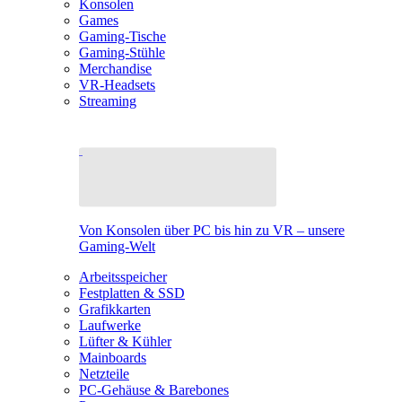
Konsolen
Games
Gaming-Tische
Gaming-Stühle
Merchandise
VR-Headsets
Streaming
Von Konsolen über PC bis hin zu VR – unsere
Gaming-Welt
Arbeitsspeicher
Festplatten & SSD
Grafikkarten
Laufwerke
Lüfter & Kühler
Mainboards
Netzteile
PC-Gehäuse & Barebones