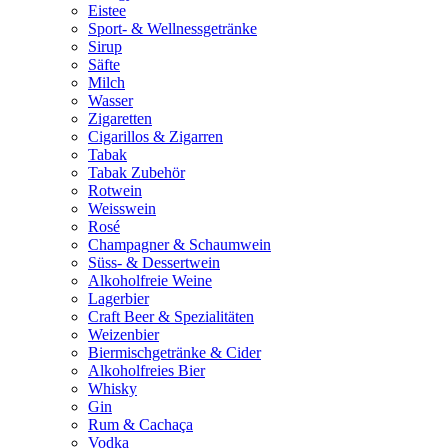
Eistee
Sport- & Wellnessgetränke
Sirup
Säfte
Milch
Wasser
Zigaretten
Cigarillos & Zigarren
Tabak
Tabak Zubehör
Rotwein
Weisswein
Rosé
Champagner & Schaumwein
Süss- & Dessertwein
Alkoholfreie Weine
Lagerbier
Craft Beer & Spezialitäten
Weizenbier
Biermischgetränke & Cider
Alkoholfreies Bier
Whisky
Gin
Rum & Cachaça
Vodka