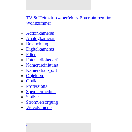
TV & Heimkino – perfektes Entertainment im
Wohnzimmer
Actionkameras
Analogkameras
Beleuchtung
Digitalkameras
Filter
Fotostudiobedarf
Kamerareinigung
Kameratransport
Objektive
Optik
Professional
Speichermedien
Stative
Stromversorgung
Videokameras