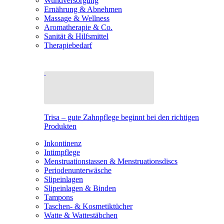
Wundversorgung
Ernährung & Abnehmen
Massage & Wellness
Aromatherapie & Co.
Sanität & Hilfsmittel
Therapiebedarf
Trisa – gute Zahnpflege beginnt bei den richtigen
Produkten
Inkontinenz
Intimpflege
Menstruationstassen & Menstruationsdiscs
Periodenunterwäsche
Slipeinlagen
Slipeinlagen & Binden
Tampons
Taschen- & Kosmetiktücher
Watte & Wattestäbchen