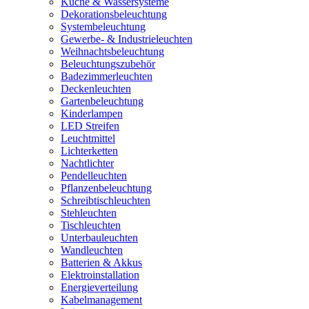
Küche & Wassersysteme
Dekorationsbeleuchtung
Systembeleuchtung
Gewerbe- & Industrieleuchten
Weihnachtsbeleuchtung
Beleuchtungszubehör
Badezimmerleuchten
Deckenleuchten
Gartenbeleuchtung
Kinderlampen
LED Streifen
Leuchtmittel
Lichterketten
Nachtlichter
Pendelleuchten
Pflanzenbeleuchtung
Schreibtischleuchten
Stehleuchten
Tischleuchten
Unterbauleuchten
Wandleuchten
Batterien & Akkus
Elektroinstallation
Energieverteilung
Kabelmanagement