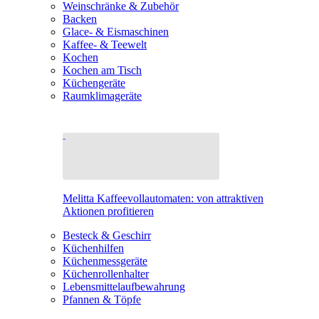
Weinschränke & Zubehör
Backen
Glace- & Eismaschinen
Kaffee- & Teewelt
Kochen
Kochen am Tisch
Küchengeräte
Raumklimageräte
Melitta Kaffeevollautomaten: von attraktiven
Aktionen profitieren
Besteck & Geschirr
Küchenhilfen
Küchenmessgeräte
Küchenrollenhalter
Lebensmittelaufbewahrung
Pfannen & Töpfe