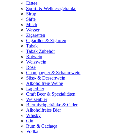
Eistee
Sport- & Wellnessgetränke
Sirup
Säfte
Milch
Wasser
Zigaretten
Cigarillos & Zigarren
Tabak
Tabak Zubehör
Rotwein
Weisswein
Rosé
Champagner & Schaumwein
Süss- & Dessertwein
Alkoholfreie Weine
Lagerbier
Craft Beer & Spezialitäten
Weizenbier
Biermischgetränke & Cider
Alkoholfreies Bier
Whisky
Gin
Rum & Cachaça
Vodka