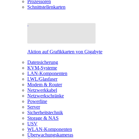
Prozessoren
Schnittstellenkarten
Aktion auf Grafikkarten von Gigabyte
Datensicherung
KVM-Systeme
LAN-Komponenten
LWL/Glasfaser
Modem & Router
Netzwerkkabel
Netzwerkschränke
Powerline
Server
Sicherheitstechnik
Storage & NAS
USV
WLAN-Komponenten
Überwachungskameras