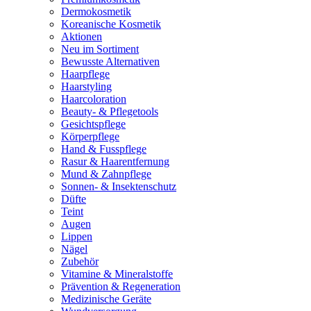
Dermokosmetik
Koreanische Kosmetik
Aktionen
Neu im Sortiment
Bewusste Alternativen
Haarpflege
Haarstyling
Haarcoloration
Beauty- & Pflegetools
Gesichtspflege
Körperpflege
Hand & Fusspflege
Rasur & Haarentfernung
Mund & Zahnpflege
Sonnen- & Insektenschutz
Düfte
Teint
Augen
Lippen
Nägel
Zubehör
Vitamine & Mineralstoffe
Prävention & Regeneration
Medizinische Geräte