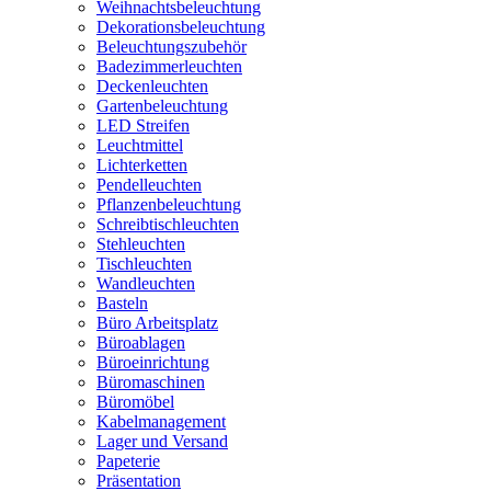
Weihnachtsbeleuchtung
Dekorationsbeleuchtung
Beleuchtungszubehör
Badezimmerleuchten
Deckenleuchten
Gartenbeleuchtung
LED Streifen
Leuchtmittel
Lichterketten
Pendelleuchten
Pflanzenbeleuchtung
Schreibtischleuchten
Stehleuchten
Tischleuchten
Wandleuchten
Basteln
Büro Arbeitsplatz
Büroablagen
Büroeinrichtung
Büromaschinen
Büromöbel
Kabelmanagement
Lager und Versand
Papeterie
Präsentation