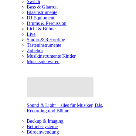
Switch
Bass & Gitarren
Blasinstrumente
DJ Equipment
Drums & Percussion
Licht & Bühne
Live
Studio & Recording
Tasteninstrumente
Zubehör
Musikinstrumente Kinder
Musikspielwaren
Sound & Light – alles für Musiker, DJs,
Recording und Bühne
Backup & Imaging
Betriebssysteme
Büroanwendung