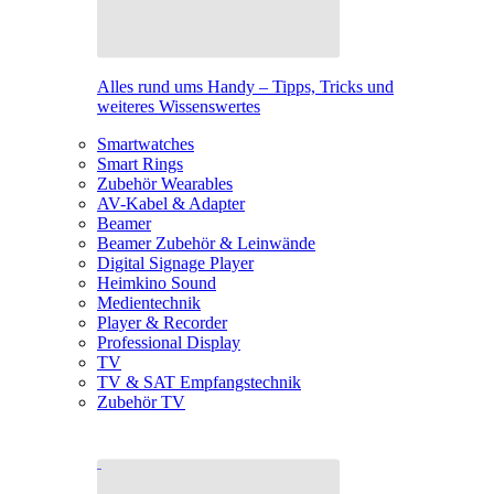
Alles rund ums Handy – Tipps, Tricks und
weiteres Wissenswertes
Smartwatches
Smart Rings
Zubehör Wearables
AV-Kabel & Adapter
Beamer
Beamer Zubehör & Leinwände
Digital Signage Player
Heimkino Sound
Medientechnik
Player & Recorder
Professional Display
TV
TV & SAT Empfangstechnik
Zubehör TV