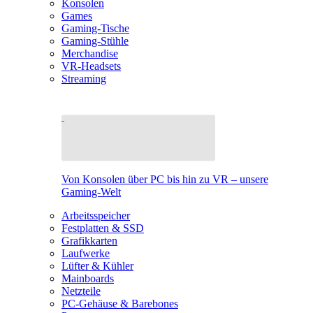
Konsolen
Games
Gaming-Tische
Gaming-Stühle
Merchandise
VR-Headsets
Streaming
Von Konsolen über PC bis hin zu VR – unsere
Gaming-Welt
Arbeitsspeicher
Festplatten & SSD
Grafikkarten
Laufwerke
Lüfter & Kühler
Mainboards
Netzteile
PC-Gehäuse & Barebones