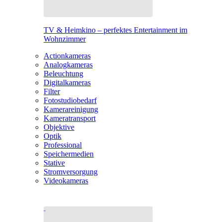
TV & Heimkino – perfektes Entertainment im
Wohnzimmer
Actionkameras
Analogkameras
Beleuchtung
Digitalkameras
Filter
Fotostudiobedarf
Kamerareinigung
Kameratransport
Objektive
Optik
Professional
Speichermedien
Stative
Stromversorgung
Videokameras