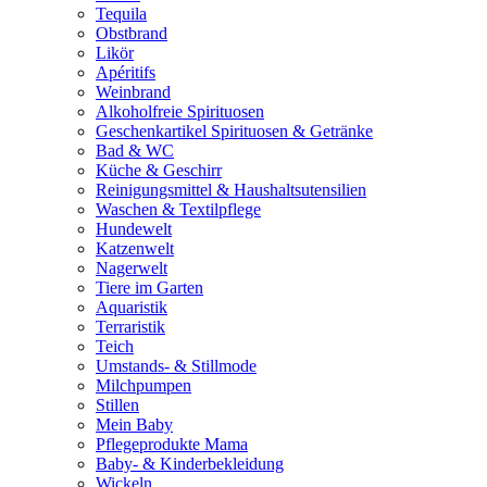
Tequila
Obstbrand
Likör
Apéritifs
Weinbrand
Alkoholfreie Spirituosen
Geschenkartikel Spirituosen & Getränke
Bad & WC
Küche & Geschirr
Reinigungsmittel & Haushaltsutensilien
Waschen & Textilpflege
Hundewelt
Katzenwelt
Nagerwelt
Tiere im Garten
Aquaristik
Terraristik
Teich
Umstands- & Stillmode
Milchpumpen
Stillen
Mein Baby
Pflegeprodukte Mama
Baby- & Kinderbekleidung
Wickeln