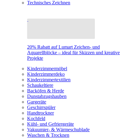
Technisches Zeichnen
20% Rabatt auf Lumart Zeichen- und
Aquarellblöcke – ideal für Skizzen und kreative
Projekte
Kinderzimmermöbel
Kinderzimmerdeko
Kinderzimmertextilien
Schaukeltiere
Backöfen & Herde
Dunstabzugshauben
Gargeräte
Geschirrspüler
Handtrockner
Kochfeld
Kühl- und Gefriergeräte
Vakuumier- & Wärmeschublade
Waschen & Trocknen