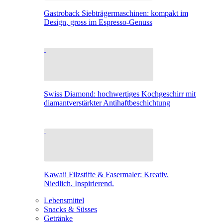
Gastroback Siebträgermaschinen: kompakt im
Design, gross im Espresso-Genuss
Swiss Diamond: hochwertiges Kochgeschirr mit
diamantverstärkter Antihaftbeschichtung
Kawaii Filzstifte & Fasermaler: Kreativ.
Niedlich. Inspirierend.
Lebensmittel
Snacks & Süsses
Getränke