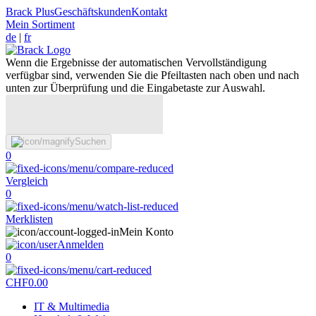
Brack Plus
Geschäftskunden
Kontakt
Mein Sortiment
de
|
fr
Wenn die Ergebnisse der automatischen Vervollständigung
verfügbar sind, verwenden Sie die Pfeiltasten nach oben und nach
unten zur Überprüfung und die Eingabetaste zur Auswahl.
Suchen
0
Vergleich
0
Merklisten
Mein Konto
Anmelden
0
CHF
0.00
IT & Multimedia