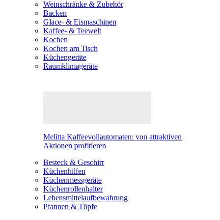
Weinschränke & Zubehör
Backen
Glace- & Eismaschinen
Kaffee- & Teewelt
Kochen
Kochen am Tisch
Küchengeräte
Raumklimageräte
Melitta Kaffeevollautomaten: von attraktiven
Aktionen profitieren
Besteck & Geschirr
Küchenhilfen
Küchenmessgeräte
Küchenrollenhalter
Lebensmittelaufbewahrung
Pfannen & Töpfe