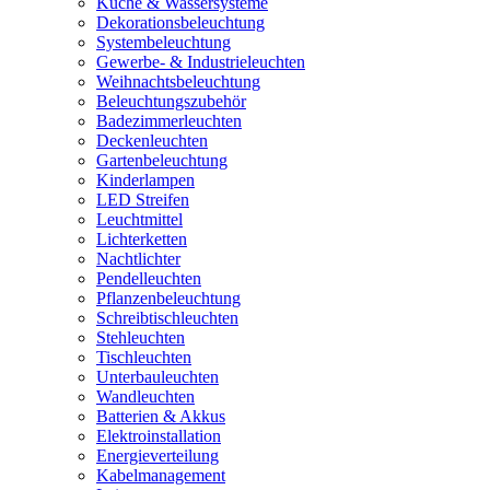
Küche & Wassersysteme
Dekorationsbeleuchtung
Systembeleuchtung
Gewerbe- & Industrieleuchten
Weihnachtsbeleuchtung
Beleuchtungszubehör
Badezimmerleuchten
Deckenleuchten
Gartenbeleuchtung
Kinderlampen
LED Streifen
Leuchtmittel
Lichterketten
Nachtlichter
Pendelleuchten
Pflanzenbeleuchtung
Schreibtischleuchten
Stehleuchten
Tischleuchten
Unterbauleuchten
Wandleuchten
Batterien & Akkus
Elektroinstallation
Energieverteilung
Kabelmanagement