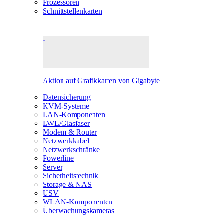
Prozessoren
Schnittstellenkarten
Aktion auf Grafikkarten von Gigabyte
Datensicherung
KVM-Systeme
LAN-Komponenten
LWL/Glasfaser
Modem & Router
Netzwerkkabel
Netzwerkschränke
Powerline
Server
Sicherheitstechnik
Storage & NAS
USV
WLAN-Komponenten
Überwachungskameras