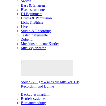
Switch
Bass & Gitarren
Blasinstrumente
DJ Equipment
Drums & Percussion
Licht & Bühne
Live
Studio & Recording
Tasteninstrumente
Zubehör
Musikinstrumente Kinder
Musikspielwaren
Sound & Light – alles für Musiker, DJs,
Recording und Bühne
Backup & Imaging
Betriebssysteme
Büroanwendung