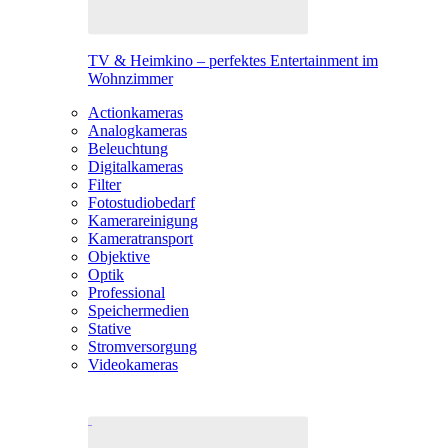
TV & Heimkino – perfektes Entertainment im
Wohnzimmer
Actionkameras
Analogkameras
Beleuchtung
Digitalkameras
Filter
Fotostudiobedarf
Kamerareinigung
Kameratransport
Objektive
Optik
Professional
Speichermedien
Stative
Stromversorgung
Videokameras