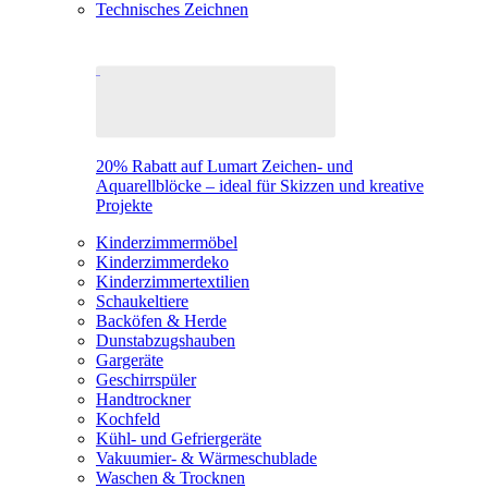
Technisches Zeichnen
20% Rabatt auf Lumart Zeichen- und
Aquarellblöcke – ideal für Skizzen und kreative
Projekte
Kinderzimmermöbel
Kinderzimmerdeko
Kinderzimmertextilien
Schaukeltiere
Backöfen & Herde
Dunstabzugshauben
Gargeräte
Geschirrspüler
Handtrockner
Kochfeld
Kühl- und Gefriergeräte
Vakuumier- & Wärmeschublade
Waschen & Trocknen