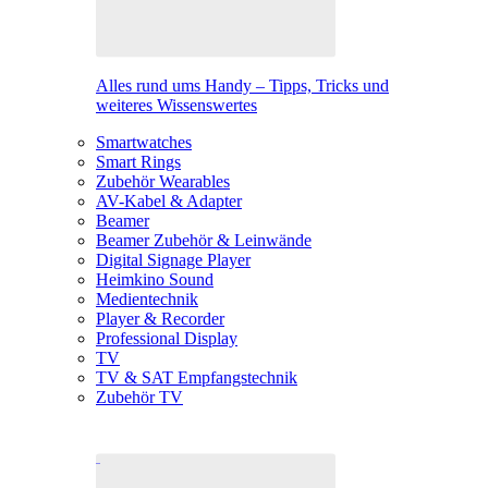
Alles rund ums Handy – Tipps, Tricks und
weiteres Wissenswertes
Smartwatches
Smart Rings
Zubehör Wearables
AV-Kabel & Adapter
Beamer
Beamer Zubehör & Leinwände
Digital Signage Player
Heimkino Sound
Medientechnik
Player & Recorder
Professional Display
TV
TV & SAT Empfangstechnik
Zubehör TV