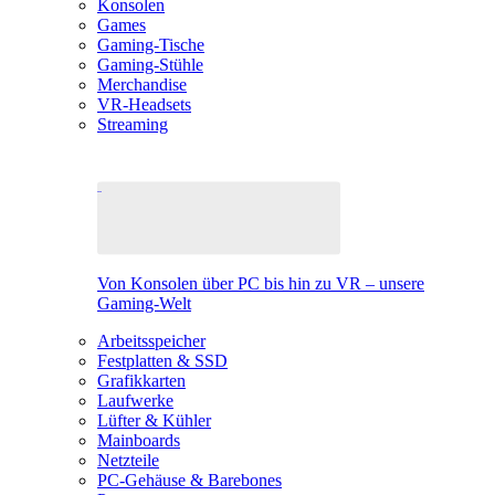
Konsolen
Games
Gaming-Tische
Gaming-Stühle
Merchandise
VR-Headsets
Streaming
Von Konsolen über PC bis hin zu VR – unsere
Gaming-Welt
Arbeitsspeicher
Festplatten & SSD
Grafikkarten
Laufwerke
Lüfter & Kühler
Mainboards
Netzteile
PC-Gehäuse & Barebones