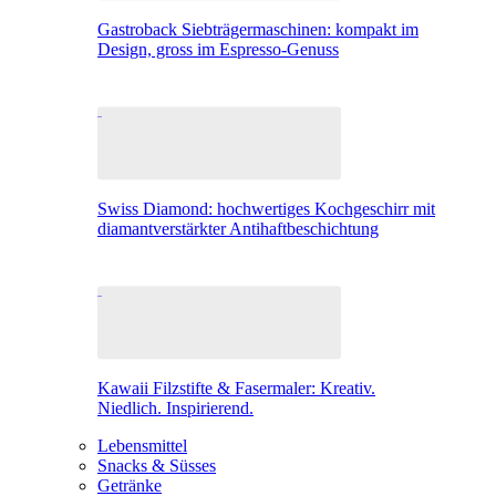
Gastroback Siebträgermaschinen: kompakt im
Design, gross im Espresso-Genuss
Swiss Diamond: hochwertiges Kochgeschirr mit
diamantverstärkter Antihaftbeschichtung
Kawaii Filzstifte & Fasermaler: Kreativ.
Niedlich. Inspirierend.
Lebensmittel
Snacks & Süsses
Getränke