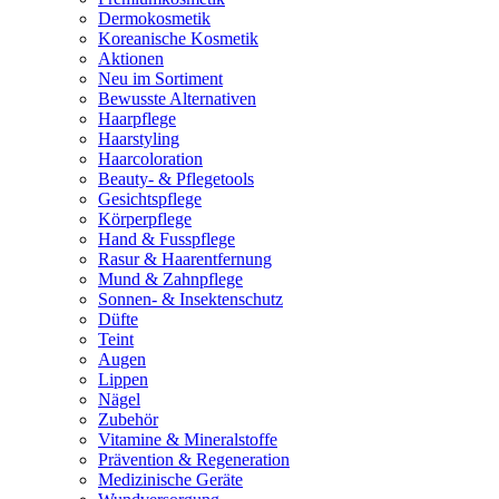
Dermokosmetik
Koreanische Kosmetik
Aktionen
Neu im Sortiment
Bewusste Alternativen
Haarpflege
Haarstyling
Haarcoloration
Beauty- & Pflegetools
Gesichtspflege
Körperpflege
Hand & Fusspflege
Rasur & Haarentfernung
Mund & Zahnpflege
Sonnen- & Insektenschutz
Düfte
Teint
Augen
Lippen
Nägel
Zubehör
Vitamine & Mineralstoffe
Prävention & Regeneration
Medizinische Geräte