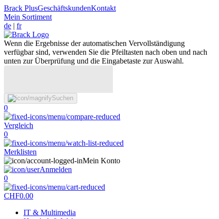
Brack Plus
Geschäftskunden
Kontakt
Mein Sortiment
de
|
fr
Wenn die Ergebnisse der automatischen Vervollständigung
verfügbar sind, verwenden Sie die Pfeiltasten nach oben und nach
unten zur Überprüfung und die Eingabetaste zur Auswahl.
Suchen
0
Vergleich
0
Merklisten
Mein Konto
Anmelden
0
CHF
0.00
IT & Multimedia