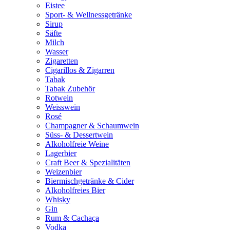
Eistee
Sport- & Wellnessgetränke
Sirup
Säfte
Milch
Wasser
Zigaretten
Cigarillos & Zigarren
Tabak
Tabak Zubehör
Rotwein
Weisswein
Rosé
Champagner & Schaumwein
Süss- & Dessertwein
Alkoholfreie Weine
Lagerbier
Craft Beer & Spezialitäten
Weizenbier
Biermischgetränke & Cider
Alkoholfreies Bier
Whisky
Gin
Rum & Cachaça
Vodka