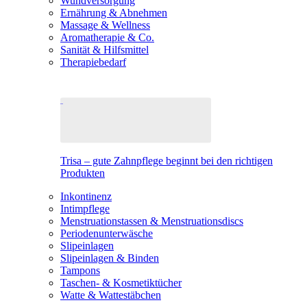
Wundversorgung
Ernährung & Abnehmen
Massage & Wellness
Aromatherapie & Co.
Sanität & Hilfsmittel
Therapiebedarf
Trisa – gute Zahnpflege beginnt bei den richtigen
Produkten
Inkontinenz
Intimpflege
Menstruationstassen & Menstruationsdiscs
Periodenunterwäsche
Slipeinlagen
Slipeinlagen & Binden
Tampons
Taschen- & Kosmetiktücher
Watte & Wattestäbchen