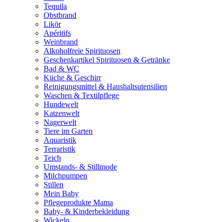
Tequila
Obstbrand
Likör
Apéritifs
Weinbrand
Alkoholfreie Spirituosen
Geschenkartikel Spirituosen & Getränke
Bad & WC
Küche & Geschirr
Reinigungsmittel & Haushaltsutensilien
Waschen & Textilpflege
Hundewelt
Katzenwelt
Nagerwelt
Tiere im Garten
Aquaristik
Terraristik
Teich
Umstands- & Stillmode
Milchpumpen
Stillen
Mein Baby
Pflegeprodukte Mama
Baby- & Kinderbekleidung
Wickeln