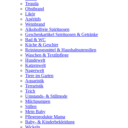
Tequila
Obstbrand
Likör
Apéritifs
Weinbrand
Alkoholfreie Spirituosen
Geschenkartikel Spirituosen & Getränke
Bad & WC
Küche & Geschirr
Reinigungsmittel & Haushaltsutensilien
Waschen & Textilpflege
Hundewelt
Katzenwelt
Nagerwelt
Tiere im Garten
Aquaristik
Terraristik
Teich
Umstands- & Stillmode
Milchpumpen
Stillen
Mein Baby
Pflegeprodukte Mama
Baby- & Kinderbekleidung
Wickeln