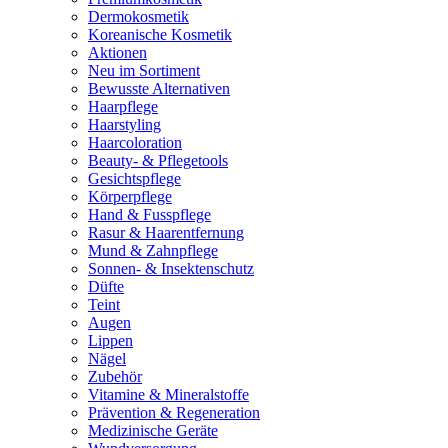
Dermokosmetik
Koreanische Kosmetik
Aktionen
Neu im Sortiment
Bewusste Alternativen
Haarpflege
Haarstyling
Haarcoloration
Beauty- & Pflegetools
Gesichtspflege
Körperpflege
Hand & Fusspflege
Rasur & Haarentfernung
Mund & Zahnpflege
Sonnen- & Insektenschutz
Düfte
Teint
Augen
Lippen
Nägel
Zubehör
Vitamine & Mineralstoffe
Prävention & Regeneration
Medizinische Geräte