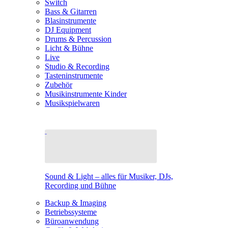
Switch
Bass & Gitarren
Blasinstrumente
DJ Equipment
Drums & Percussion
Licht & Bühne
Live
Studio & Recording
Tasteninstrumente
Zubehör
Musikinstrumente Kinder
Musikspielwaren
Sound & Light – alles für Musiker, DJs,
Recording und Bühne
Backup & Imaging
Betriebssysteme
Büroanwendung