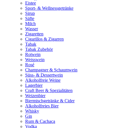
Eistee
Sport- & Wellnessgetränke
Sirup
Säfte
Milch
Wasser
Zigaretten
Cigarillos & Zigarren
Tabak
Tabak Zubehör
Rotwein
Weisswein
Rosé
Champagner & Schaumwein
Süss- & Dessertwein
Alkoholfreie Weine
Lagerbier
Craft Beer & Spezialitäten
Weizenbier
Biermischgetränke & Cider
Alkoholfreies Bier
Whisky
Gin
Rum & Cachaça
Vodka