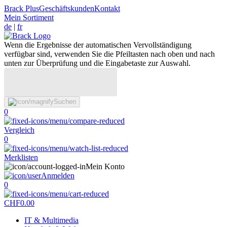
Brack Plus
Geschäftskunden
Kontakt
Mein Sortiment
de
|
fr
Wenn die Ergebnisse der automatischen Vervollständigung
verfügbar sind, verwenden Sie die Pfeiltasten nach oben und nach
unten zur Überprüfung und die Eingabetaste zur Auswahl.
Suchen
0
Vergleich
0
Merklisten
Mein Konto
Anmelden
0
CHF
0.00
IT & Multimedia