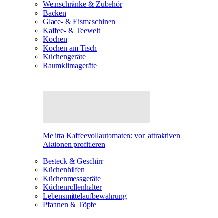
Weinschränke & Zubehör
Backen
Glace- & Eismaschinen
Kaffee- & Teewelt
Kochen
Kochen am Tisch
Küchengeräte
Raumklimageräte
Melitta Kaffeevollautomaten: von attraktiven
Aktionen profitieren
Besteck & Geschirr
Küchenhilfen
Küchenmessgeräte
Küchenrollenhalter
Lebensmittelaufbewahrung
Pfannen & Töpfe