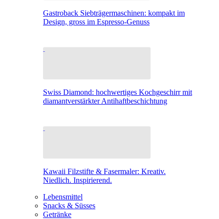
Gastroback Siebträgermaschinen: kompakt im
Design, gross im Espresso-Genuss
Swiss Diamond: hochwertiges Kochgeschirr mit
diamantverstärkter Antihaftbeschichtung
Kawaii Filzstifte & Fasermaler: Kreativ.
Niedlich. Inspirierend.
Lebensmittel
Snacks & Süsses
Getränke