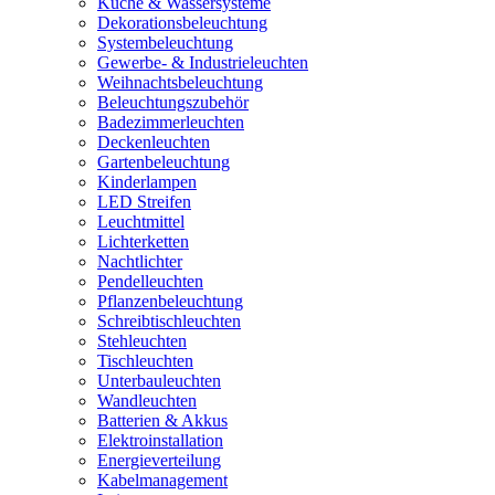
Küche & Wassersysteme
Dekorationsbeleuchtung
Systembeleuchtung
Gewerbe- & Industrieleuchten
Weihnachtsbeleuchtung
Beleuchtungszubehör
Badezimmerleuchten
Deckenleuchten
Gartenbeleuchtung
Kinderlampen
LED Streifen
Leuchtmittel
Lichterketten
Nachtlichter
Pendelleuchten
Pflanzenbeleuchtung
Schreibtischleuchten
Stehleuchten
Tischleuchten
Unterbauleuchten
Wandleuchten
Batterien & Akkus
Elektroinstallation
Energieverteilung
Kabelmanagement