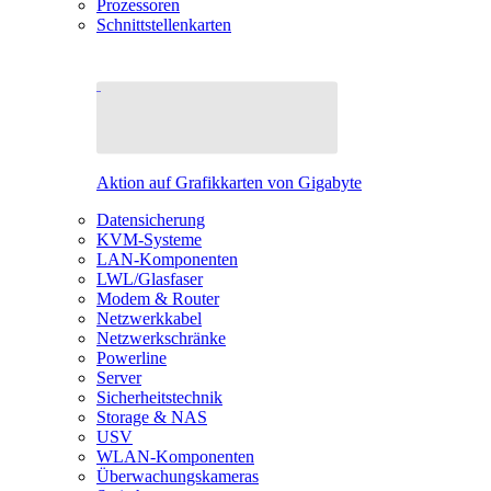
Prozessoren
Schnittstellenkarten
Aktion auf Grafikkarten von Gigabyte
Datensicherung
KVM-Systeme
LAN-Komponenten
LWL/Glasfaser
Modem & Router
Netzwerkkabel
Netzwerkschränke
Powerline
Server
Sicherheitstechnik
Storage & NAS
USV
WLAN-Komponenten
Überwachungskameras