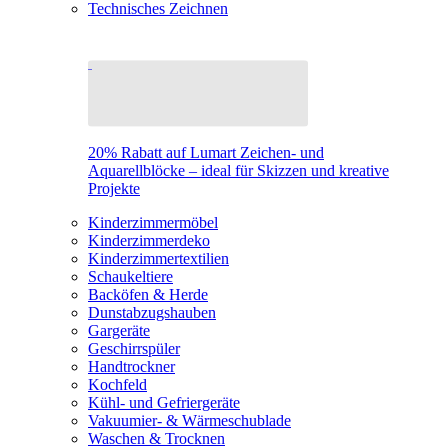
Technisches Zeichnen
20% Rabatt auf Lumart Zeichen- und
Aquarellblöcke – ideal für Skizzen und kreative
Projekte
Kinderzimmermöbel
Kinderzimmerdeko
Kinderzimmertextilien
Schaukeltiere
Backöfen & Herde
Dunstabzugshauben
Gargeräte
Geschirrspüler
Handtrockner
Kochfeld
Kühl- und Gefriergeräte
Vakuumier- & Wärmeschublade
Waschen & Trocknen