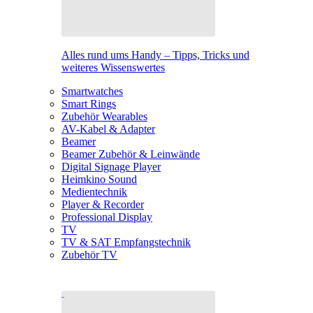
Alles rund ums Handy – Tipps, Tricks und
weiteres Wissenswertes
Smartwatches
Smart Rings
Zubehör Wearables
AV-Kabel & Adapter
Beamer
Beamer Zubehör & Leinwände
Digital Signage Player
Heimkino Sound
Medientechnik
Player & Recorder
Professional Display
TV
TV & SAT Empfangstechnik
Zubehör TV