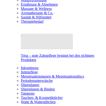
Wundversorgung
Ernährung & Abnehmen
Massage & Wellness
Aromatherapie & Co.
Sanität & Hilfsmittel
Therapiebedarf
Trisa – gute Zahnpflege beginnt bei den richtigen
Produkten
Inkontinenz
Intimpflege
Menstruationstassen & Menstruationsdiscs
Periodenunterwäsche
Slipeinlagen
Slipeinlagen & Binden
Tampons
Taschen- & Kosmetiktücher
Watte & Wattestäbchen