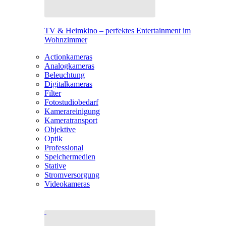
TV & Heimkino – perfektes Entertainment im
Wohnzimmer
Actionkameras
Analogkameras
Beleuchtung
Digitalkameras
Filter
Fotostudiobedarf
Kamerareinigung
Kameratransport
Objektive
Optik
Professional
Speichermedien
Stative
Stromversorgung
Videokameras