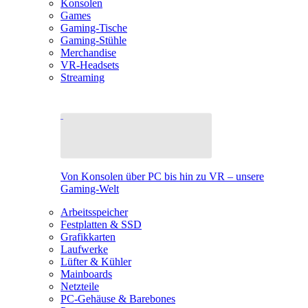
Konsolen
Games
Gaming-Tische
Gaming-Stühle
Merchandise
VR-Headsets
Streaming
Von Konsolen über PC bis hin zu VR – unsere
Gaming-Welt
Arbeitsspeicher
Festplatten & SSD
Grafikkarten
Laufwerke
Lüfter & Kühler
Mainboards
Netzteile
PC-Gehäuse & Barebones