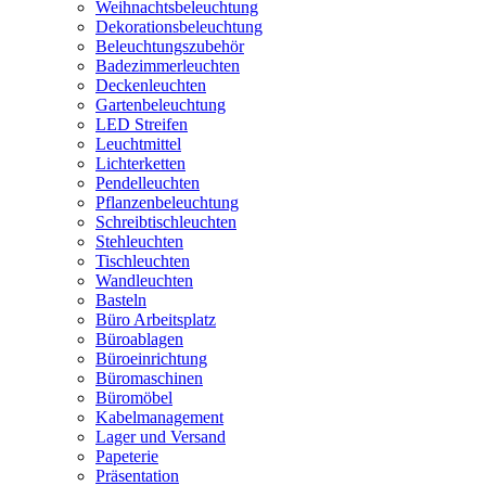
Weihnachtsbeleuchtung
Dekorationsbeleuchtung
Beleuchtungszubehör
Badezimmerleuchten
Deckenleuchten
Gartenbeleuchtung
LED Streifen
Leuchtmittel
Lichterketten
Pendelleuchten
Pflanzenbeleuchtung
Schreibtischleuchten
Stehleuchten
Tischleuchten
Wandleuchten
Basteln
Büro Arbeitsplatz
Büroablagen
Büroeinrichtung
Büromaschinen
Büromöbel
Kabelmanagement
Lager und Versand
Papeterie
Präsentation