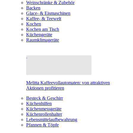
Weinschränke & Zubehör
Backen
Glace- & Eismaschinen
Kaffee- & Teewelt
Kochen
Kochen am Tisch
Küchengeräte
Raumklimageräte
Melitta Kaffeevollautomaten: von attraktiven
Aktionen profitieren
Besteck & Geschirr
Küchenhilfen
Küchenmessgeräte
Küchenrollenhalter
Lebensmittelaufbewahrung
Pfannen & Töpfe