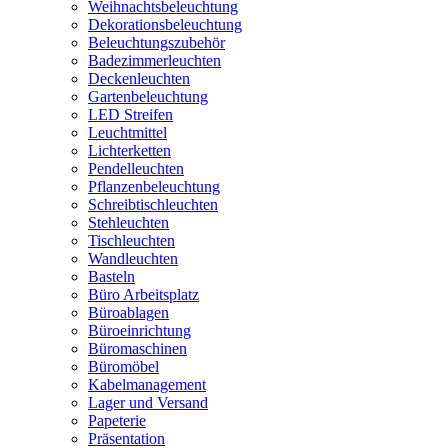
Weihnachtsbeleuchtung
Dekorationsbeleuchtung
Beleuchtungszubehör
Badezimmerleuchten
Deckenleuchten
Gartenbeleuchtung
LED Streifen
Leuchtmittel
Lichterketten
Pendelleuchten
Pflanzenbeleuchtung
Schreibtischleuchten
Stehleuchten
Tischleuchten
Wandleuchten
Basteln
Büro Arbeitsplatz
Büroablagen
Büroeinrichtung
Büromaschinen
Büromöbel
Kabelmanagement
Lager und Versand
Papeterie
Präsentation