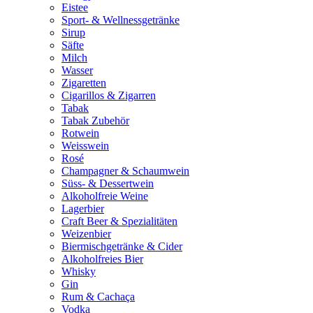
Eistee
Sport- & Wellnessgetränke
Sirup
Säfte
Milch
Wasser
Zigaretten
Cigarillos & Zigarren
Tabak
Tabak Zubehör
Rotwein
Weisswein
Rosé
Champagner & Schaumwein
Süss- & Dessertwein
Alkoholfreie Weine
Lagerbier
Craft Beer & Spezialitäten
Weizenbier
Biermischgetränke & Cider
Alkoholfreies Bier
Whisky
Gin
Rum & Cachaça
Vodka