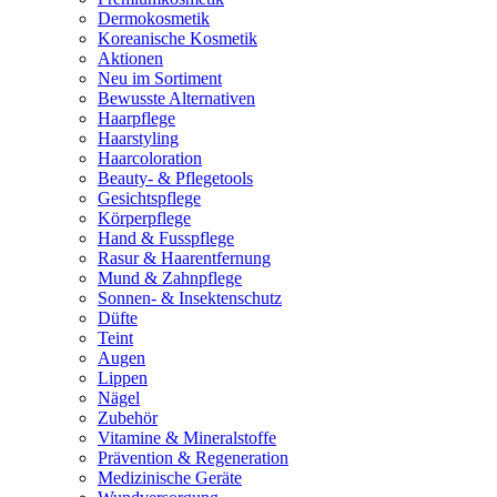
Dermokosmetik
Koreanische Kosmetik
Aktionen
Neu im Sortiment
Bewusste Alternativen
Haarpflege
Haarstyling
Haarcoloration
Beauty- & Pflegetools
Gesichtspflege
Körperpflege
Hand & Fusspflege
Rasur & Haarentfernung
Mund & Zahnpflege
Sonnen- & Insektenschutz
Düfte
Teint
Augen
Lippen
Nägel
Zubehör
Vitamine & Mineralstoffe
Prävention & Regeneration
Medizinische Geräte