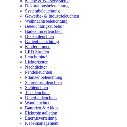
Küche & Wassersysteme
Dekorationsbeleuchtung
Systembeleuchtung
Gewerbe- & Industrieleuchten
Weihnachtsbeleuchtung
Beleuchtungszubehör
Badezimmerleuchten
Deckenleuchten
Gartenbeleuchtung
Kinderlampen
LED Streifen
Leuchtmittel
Lichterketten
Nachtlichter
Pendelleuchten
Pflanzenbeleuchtung
Schreibtischleuchten
Stehleuchten
Tischleuchten
Unterbauleuchten
Wandleuchten
Batterien & Akkus
Elektroinstallation
Energieverteilung
Kabelmanagement