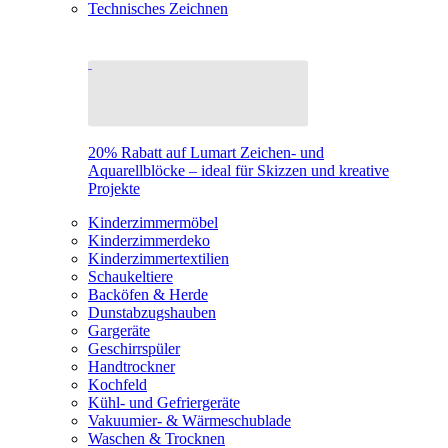
Technisches Zeichnen
20% Rabatt auf Lumart Zeichen- und
Aquarellblöcke – ideal für Skizzen und kreative
Projekte
Kinderzimmermöbel
Kinderzimmerdeko
Kinderzimmertextilien
Schaukeltiere
Backöfen & Herde
Dunstabzugshauben
Gargeräte
Geschirrspüler
Handtrockner
Kochfeld
Kühl- und Gefriergeräte
Vakuumier- & Wärmeschublade
Waschen & Trocknen