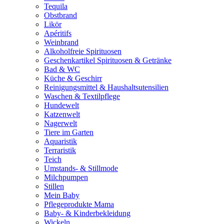
Tequila
Obstbrand
Likör
Apéritifs
Weinbrand
Alkoholfreie Spirituosen
Geschenkartikel Spirituosen & Getränke
Bad & WC
Küche & Geschirr
Reinigungsmittel & Haushaltsutensilien
Waschen & Textilpflege
Hundewelt
Katzenwelt
Nagerwelt
Tiere im Garten
Aquaristik
Terraristik
Teich
Umstands- & Stillmode
Milchpumpen
Stillen
Mein Baby
Pflegeprodukte Mama
Baby- & Kinderbekleidung
Wickeln