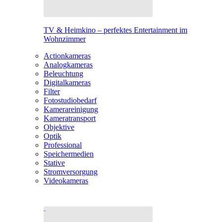
TV & Heimkino – perfektes Entertainment im
Wohnzimmer
Actionkameras
Analogkameras
Beleuchtung
Digitalkameras
Filter
Fotostudiobedarf
Kamerareinigung
Kameratransport
Objektive
Optik
Professional
Speichermedien
Stative
Stromversorgung
Videokameras