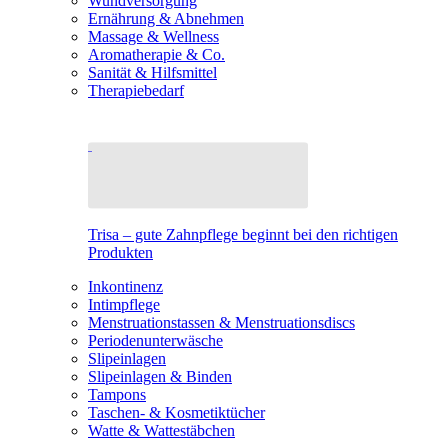
Wundversorgung
Ernährung & Abnehmen
Massage & Wellness
Aromatherapie & Co.
Sanität & Hilfsmittel
Therapiebedarf
Trisa – gute Zahnpflege beginnt bei den richtigen
Produkten
Inkontinenz
Intimpflege
Menstruationstassen & Menstruationsdiscs
Periodenunterwäsche
Slipeinlagen
Slipeinlagen & Binden
Tampons
Taschen- & Kosmetiktücher
Watte & Wattestäbchen