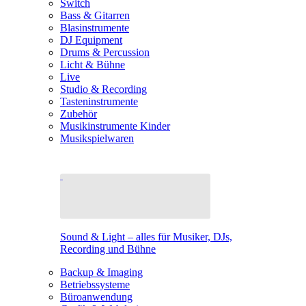
Switch
Bass & Gitarren
Blasinstrumente
DJ Equipment
Drums & Percussion
Licht & Bühne
Live
Studio & Recording
Tasteninstrumente
Zubehör
Musikinstrumente Kinder
Musikspielwaren
Sound & Light – alles für Musiker, DJs,
Recording und Bühne
Backup & Imaging
Betriebssysteme
Büroanwendung