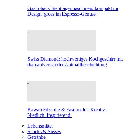
Gastroback Siebträgermaschinen: kompakt im
Design, gross im Espresso-Genuss
Swiss Diamond: hochwertiges Kochgeschirr mit
diamantverstärkter Antihaftbeschichtung
Kawaii Filzstifte & Fasermaler: Kreativ.
Niedlich. Inspirierend.
Lebensmittel
Snacks & Süsses
Getränke