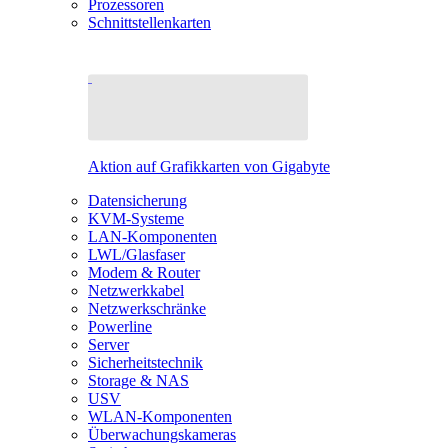
Prozessoren
Schnittstellenkarten
Aktion auf Grafikkarten von Gigabyte
Datensicherung
KVM-Systeme
LAN-Komponenten
LWL/Glasfaser
Modem & Router
Netzwerkkabel
Netzwerkschränke
Powerline
Server
Sicherheitstechnik
Storage & NAS
USV
WLAN-Komponenten
Überwachungskameras