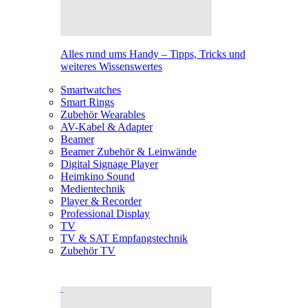
Alles rund ums Handy – Tipps, Tricks und
weiteres Wissenswertes
Smartwatches
Smart Rings
Zubehör Wearables
AV-Kabel & Adapter
Beamer
Beamer Zubehör & Leinwände
Digital Signage Player
Heimkino Sound
Medientechnik
Player & Recorder
Professional Display
TV
TV & SAT Empfangstechnik
Zubehör TV