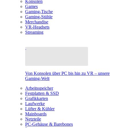
Konsolen
Games
Gaming-Tische
Gaming-Stühle
Merchandise
VR-Headsets
Streaming
Von Konsolen über PC bis hin zu VR – unsere
Gaming-Welt
Arbeitsspeicher
Festplatten & SSD
Grafikkarten
Laufwerke
Lüfter & Kühler
Mainboards
Netzteile
PC-Gehäuse & Barebones