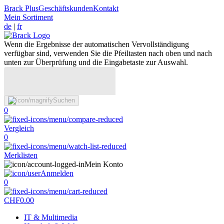
Brack Plus
Geschäftskunden
Kontakt
Mein Sortiment
de
|
fr
Wenn die Ergebnisse der automatischen Vervollständigung
verfügbar sind, verwenden Sie die Pfeiltasten nach oben und nach
unten zur Überprüfung und die Eingabetaste zur Auswahl.
Suchen
0
Vergleich
0
Merklisten
Mein Konto
Anmelden
0
CHF
0.00
IT & Multimedia