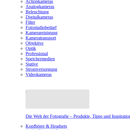
Actionkameras
Analogkameras
Beleuchtung
Digitalkameras
Filter
Fotostudiobedarf
Kamerareinigung
Kameratransport
Objektive
Optik
Professional
Speichermedien
Stative
Stromversorgung
Videokameras
Die Welt der Fotografie – Produkte, Tipps und Inspiratio
Kopfhörer & Headsets