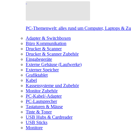
PC-Themenwelt: alles rund um Computer, Laptops & Z
Adapter & Switchboxen
Büro Kommunikation
Drucker & Scanner
Drucker & Scanner Zubehör
Eingabegeräte
Externe Gehäuse (Laufwerke)
Externer Speicher
Grafiktablet
Kabel
Kassensysteme und Zubehör
Monitor Zubehör
PC-Kabel/-Adapter
PC-Lautsprecher
Tastaturen & Mäuse
Tinte & Toner
USB Hubs & Cardreader
USB Sticks
Monitore