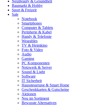
Neu
Beauty & Gesundheit
Baumarkt & Hobby
Sport & Freizeit
Sale
Notebook
Smartphones
Computer & Tablets
Peripherie & Kabel
Handy & Telefonie
Wearables
TV & Heimkino
Foto & Video
Audio
Gaming
PC Komponenten
Netzwerk & Server
Sound & Light
Software
IT Sicherheit
Haussteuerung & Smart Home
Geschenkkarten & Gutscheine
Aktionen
Neu im Sortiment
Bewusste Alternativen