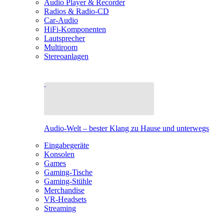
Audio Player & Recorder
Radios & Radio-CD
Car-Audio
HiFi-Komponenten
Lautsprecher
Multiroom
Stereoanlagen
Audio-Welt – bester Klang zu Hause und unterwegs
Eingabegeräte
Konsolen
Games
Gaming-Tische
Gaming-Stühle
Merchandise
VR-Headsets
Streaming