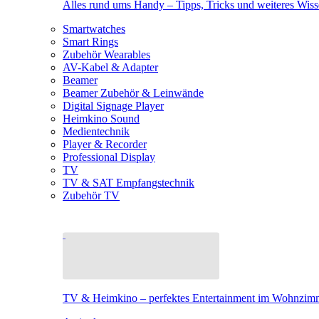
Alles rund ums Handy – Tipps, Tricks und weiteres Wis
Smartwatches
Smart Rings
Zubehör Wearables
AV-Kabel & Adapter
Beamer
Beamer Zubehör & Leinwände
Digital Signage Player
Heimkino Sound
Medientechnik
Player & Recorder
Professional Display
TV
TV & SAT Empfangstechnik
Zubehör TV
TV & Heimkino – perfektes Entertainment im Wohnzim