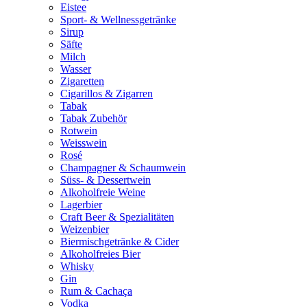
Eistee
Sport- & Wellnessgetränke
Sirup
Säfte
Milch
Wasser
Zigaretten
Cigarillos & Zigarren
Tabak
Tabak Zubehör
Rotwein
Weisswein
Rosé
Champagner & Schaumwein
Süss- & Dessertwein
Alkoholfreie Weine
Lagerbier
Craft Beer & Spezialitäten
Weizenbier
Biermischgetränke & Cider
Alkoholfreies Bier
Whisky
Gin
Rum & Cachaça
Vodka