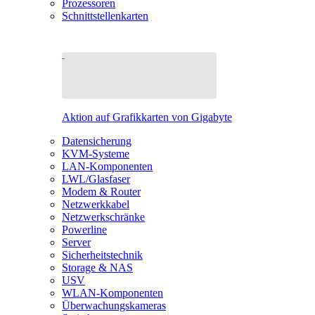
Prozessoren
Schnittstellenkarten
Aktion auf Grafikkarten von Gigabyte
Datensicherung
KVM-Systeme
LAN-Komponenten
LWL/Glasfaser
Modem & Router
Netzwerkkabel
Netzwerkschränke
Powerline
Server
Sicherheitstechnik
Storage & NAS
USV
WLAN-Komponenten
Überwachungskameras