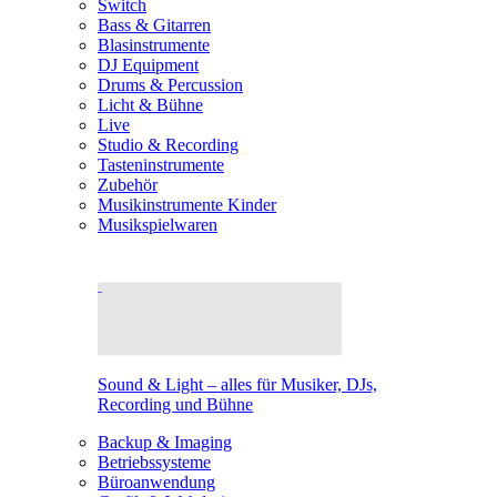
Switch
Bass & Gitarren
Blasinstrumente
DJ Equipment
Drums & Percussion
Licht & Bühne
Live
Studio & Recording
Tasteninstrumente
Zubehör
Musikinstrumente Kinder
Musikspielwaren
Sound & Light – alles für Musiker, DJs,
Recording und Bühne
Backup & Imaging
Betriebssysteme
Büroanwendung