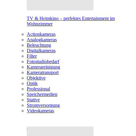
TV & Heimkino – perfektes Entertainment im
Wohnzimmer
Actionkameras
Analogkameras
Beleuchtung
Digitalkameras
Filter
Fotostudiobedarf
Kamerareinigung
Kameratransport
Objektive
Optik
Professional
Speichermedien
Stative
Stromversorgung
Videokameras