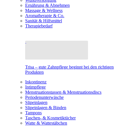
Wundversorgung
Ernährung & Abnehmen
Massage & Wellness
Aromatherapie & Co.
Sanität & Hilfsmittel
Therapiebedarf
Trisa – gute Zahnpflege beginnt bei den richtigen
Produkten
Inkontinenz
Intimpflege
Menstruationstassen & Menstruationsdiscs
Periodenunterwäsche
Slipeinlagen
Slipeinlagen & Binden
Tampons
Taschen- & Kosmetiktücher
Watte & Wattestäbchen