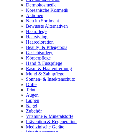
Dermokosmetik
Koreanische Kosmetik
Aktionen
Neu im Sortiment
Bewusste Alternativen
Haarpflege
Haarstyling
Haarcoloration
Beauty- & Pflegetools
Gesichtspflege
Körperpflege
Hand & Fusspflege
Rasur & Haarentfernung
Mund & Zahnpflege
Sonnen- & Insektenschutz
Düfte
Teint
Augen
Lippen
Nägel
Zubehör
Vitamine & Mineralstoffe
Prävention & Regeneration
Medizinische Geräte