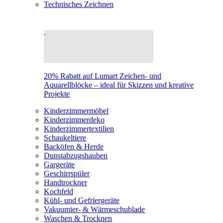
Technisches Zeichnen
20% Rabatt auf Lumart Zeichen- und
Aquarellblöcke – ideal für Skizzen und kreative
Projekte
Kinderzimmermöbel
Kinderzimmerdeko
Kinderzimmertextilien
Schaukeltiere
Backöfen & Herde
Dunstabzugshauben
Gargeräte
Geschirrspüler
Handtrockner
Kochfeld
Kühl- und Gefriergeräte
Vakuumier- & Wärmeschublade
Waschen & Trocknen