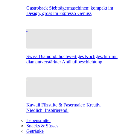
Gastroback Siebträgermaschinen: kompakt im
Design, gross im Espresso-Genuss
Swiss Diamond: hochwertiges Kochgeschirr mit
diamantverstärkter Antihaftbeschichtung
Kawaii Filzstifte & Fasermaler: Kreativ.
Niedlich. Inspirierend.
Lebensmittel
Snacks & Süsses
Getränke