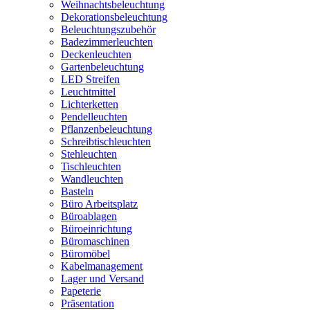
Weihnachtsbeleuchtung
Dekorationsbeleuchtung
Beleuchtungszubehör
Badezimmerleuchten
Deckenleuchten
Gartenbeleuchtung
LED Streifen
Leuchtmittel
Lichterketten
Pendelleuchten
Pflanzenbeleuchtung
Schreibtischleuchten
Stehleuchten
Tischleuchten
Wandleuchten
Basteln
Büro Arbeitsplatz
Büroablagen
Büroeinrichtung
Büromaschinen
Büromöbel
Kabelmanagement
Lager und Versand
Papeterie
Präsentation