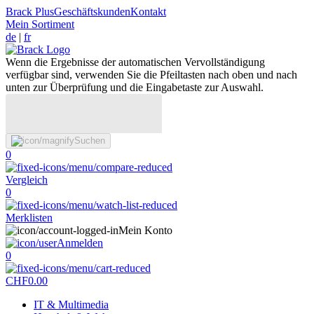
Brack Plus
Geschäftskunden
Kontakt
Mein Sortiment
de
|
fr
Wenn die Ergebnisse der automatischen Vervollständigung
verfügbar sind, verwenden Sie die Pfeiltasten nach oben und nach
unten zur Überprüfung und die Eingabetaste zur Auswahl.
Suchen
0
Vergleich
0
Merklisten
Mein Konto
Anmelden
0
CHF
0.00
IT & Multimedia