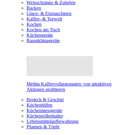
Weinschränke & Zubehör
Backen
Glace- & Eismaschinen
Kaffee- & Teewelt
Kochen
Kochen am Tisch
Küchengeräte
Raumklimageräte
Melitta Kaffeevollautomaten: von attraktiven
Aktionen profitieren
Besteck & Geschirr
Küchenhilfen
Küchenmessgeräte
Küchenrollenhalter
Lebensmittelaufbewahrung
Pfannen & Töpfe