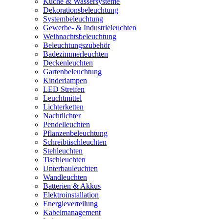
Küche & Wassersysteme
Dekorationsbeleuchtung
Systembeleuchtung
Gewerbe- & Industrieleuchten
Weihnachtsbeleuchtung
Beleuchtungszubehör
Badezimmerleuchten
Deckenleuchten
Gartenbeleuchtung
Kinderlampen
LED Streifen
Leuchtmittel
Lichterketten
Nachtlichter
Pendelleuchten
Pflanzenbeleuchtung
Schreibtischleuchten
Stehleuchten
Tischleuchten
Unterbauleuchten
Wandleuchten
Batterien & Akkus
Elektroinstallation
Energieverteilung
Kabelmanagement