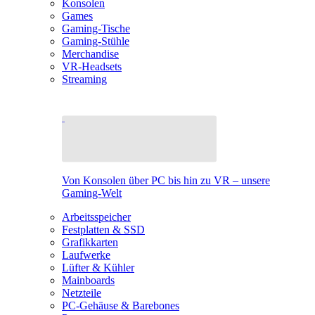
Konsolen
Games
Gaming-Tische
Gaming-Stühle
Merchandise
VR-Headsets
Streaming
Von Konsolen über PC bis hin zu VR – unsere
Gaming-Welt
Arbeitsspeicher
Festplatten & SSD
Grafikkarten
Laufwerke
Lüfter & Kühler
Mainboards
Netzteile
PC-Gehäuse & Barebones