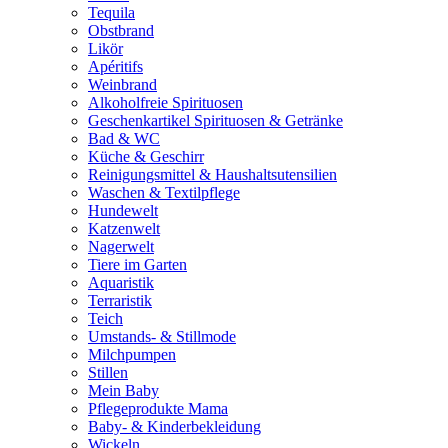
Tequila
Obstbrand
Likör
Apéritifs
Weinbrand
Alkoholfreie Spirituosen
Geschenkartikel Spirituosen & Getränke
Bad & WC
Küche & Geschirr
Reinigungsmittel & Haushaltsutensilien
Waschen & Textilpflege
Hundewelt
Katzenwelt
Nagerwelt
Tiere im Garten
Aquaristik
Terraristik
Teich
Umstands- & Stillmode
Milchpumpen
Stillen
Mein Baby
Pflegeprodukte Mama
Baby- & Kinderbekleidung
Wickeln