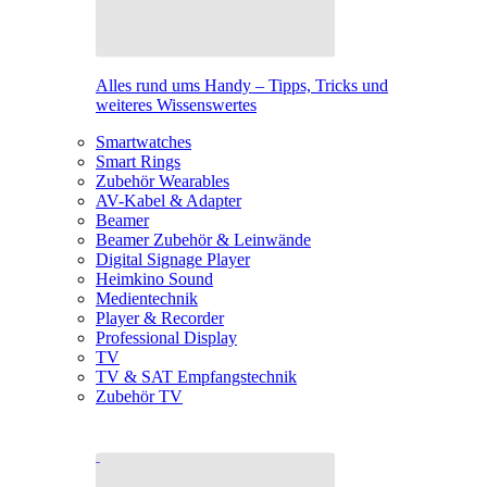
Alles rund ums Handy – Tipps, Tricks und
weiteres Wissenswertes
Smartwatches
Smart Rings
Zubehör Wearables
AV-Kabel & Adapter
Beamer
Beamer Zubehör & Leinwände
Digital Signage Player
Heimkino Sound
Medientechnik
Player & Recorder
Professional Display
TV
TV & SAT Empfangstechnik
Zubehör TV