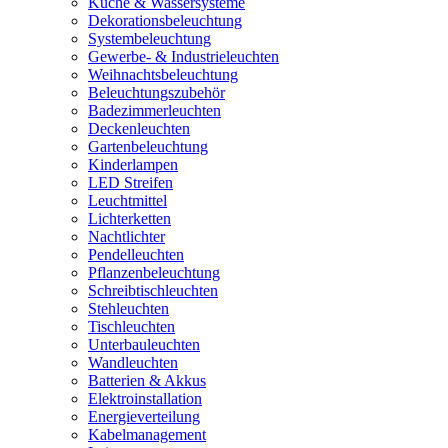
Küche & Wassersysteme
Dekorationsbeleuchtung
Systembeleuchtung
Gewerbe- & Industrieleuchten
Weihnachtsbeleuchtung
Beleuchtungszubehör
Badezimmerleuchten
Deckenleuchten
Gartenbeleuchtung
Kinderlampen
LED Streifen
Leuchtmittel
Lichterketten
Nachtlichter
Pendelleuchten
Pflanzenbeleuchtung
Schreibtischleuchten
Stehleuchten
Tischleuchten
Unterbauleuchten
Wandleuchten
Batterien & Akkus
Elektroinstallation
Energieverteilung
Kabelmanagement