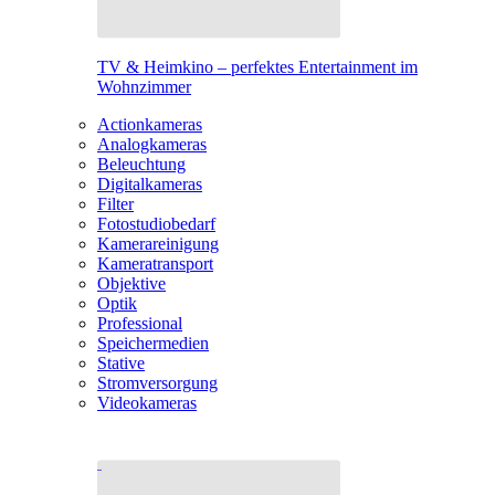
TV & Heimkino – perfektes Entertainment im
Wohnzimmer
Actionkameras
Analogkameras
Beleuchtung
Digitalkameras
Filter
Fotostudiobedarf
Kamerareinigung
Kameratransport
Objektive
Optik
Professional
Speichermedien
Stative
Stromversorgung
Videokameras