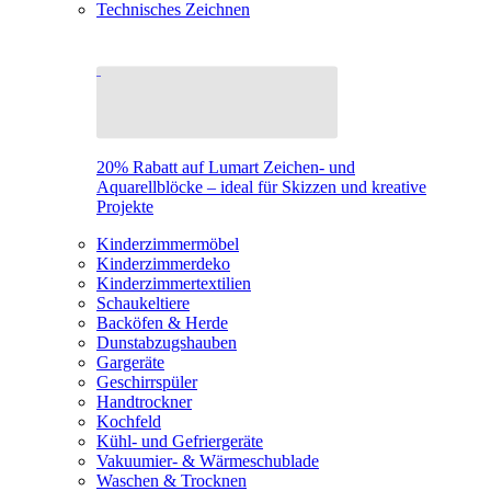
Technisches Zeichnen
20% Rabatt auf Lumart Zeichen- und
Aquarellblöcke – ideal für Skizzen und kreative
Projekte
Kinderzimmermöbel
Kinderzimmerdeko
Kinderzimmertextilien
Schaukeltiere
Backöfen & Herde
Dunstabzugshauben
Gargeräte
Geschirrspüler
Handtrockner
Kochfeld
Kühl- und Gefriergeräte
Vakuumier- & Wärmeschublade
Waschen & Trocknen