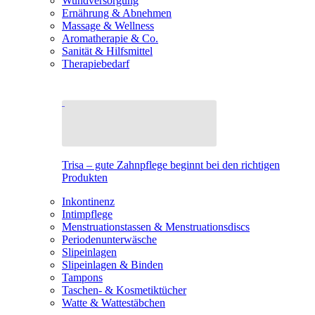
Wundversorgung
Ernährung & Abnehmen
Massage & Wellness
Aromatherapie & Co.
Sanität & Hilfsmittel
Therapiebedarf
Trisa – gute Zahnpflege beginnt bei den richtigen
Produkten
Inkontinenz
Intimpflege
Menstruationstassen & Menstruationsdiscs
Periodenunterwäsche
Slipeinlagen
Slipeinlagen & Binden
Tampons
Taschen- & Kosmetiktücher
Watte & Wattestäbchen