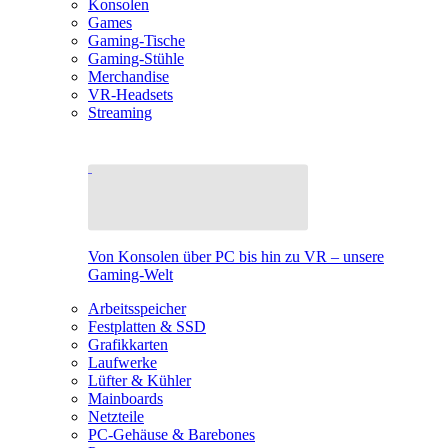
Konsolen
Games
Gaming-Tische
Gaming-Stühle
Merchandise
VR-Headsets
Streaming
Von Konsolen über PC bis hin zu VR – unsere
Gaming-Welt
Arbeitsspeicher
Festplatten & SSD
Grafikkarten
Laufwerke
Lüfter & Kühler
Mainboards
Netzteile
PC-Gehäuse & Barebones