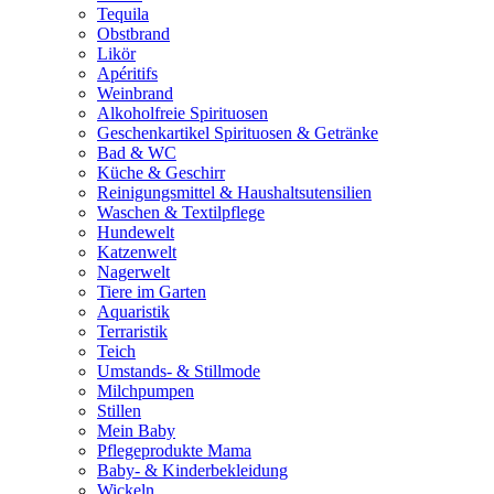
Tequila
Obstbrand
Likör
Apéritifs
Weinbrand
Alkoholfreie Spirituosen
Geschenkartikel Spirituosen & Getränke
Bad & WC
Küche & Geschirr
Reinigungsmittel & Haushaltsutensilien
Waschen & Textilpflege
Hundewelt
Katzenwelt
Nagerwelt
Tiere im Garten
Aquaristik
Terraristik
Teich
Umstands- & Stillmode
Milchpumpen
Stillen
Mein Baby
Pflegeprodukte Mama
Baby- & Kinderbekleidung
Wickeln