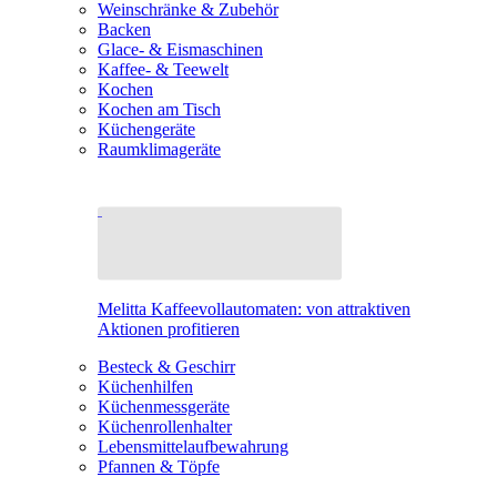
Weinschränke & Zubehör
Backen
Glace- & Eismaschinen
Kaffee- & Teewelt
Kochen
Kochen am Tisch
Küchengeräte
Raumklimageräte
Melitta Kaffeevollautomaten: von attraktiven
Aktionen profitieren
Besteck & Geschirr
Küchenhilfen
Küchenmessgeräte
Küchenrollenhalter
Lebensmittelaufbewahrung
Pfannen & Töpfe