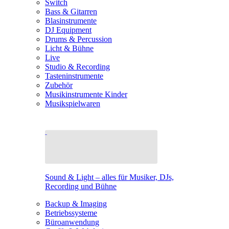
Switch
Bass & Gitarren
Blasinstrumente
DJ Equipment
Drums & Percussion
Licht & Bühne
Live
Studio & Recording
Tasteninstrumente
Zubehör
Musikinstrumente Kinder
Musikspielwaren
Sound & Light – alles für Musiker, DJs,
Recording und Bühne
Backup & Imaging
Betriebssysteme
Büroanwendung