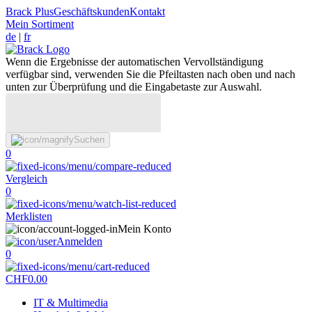
Brack Plus
Geschäftskunden
Kontakt
Mein Sortiment
de
|
fr
Wenn die Ergebnisse der automatischen Vervollständigung
verfügbar sind, verwenden Sie die Pfeiltasten nach oben und nach
unten zur Überprüfung und die Eingabetaste zur Auswahl.
Suchen
0
Vergleich
0
Merklisten
Mein Konto
Anmelden
0
CHF
0.00
IT & Multimedia