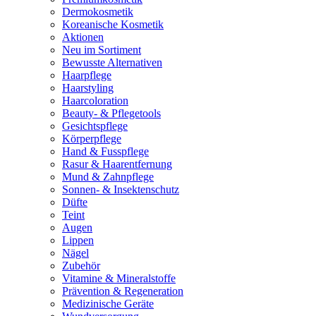
Dermokosmetik
Koreanische Kosmetik
Aktionen
Neu im Sortiment
Bewusste Alternativen
Haarpflege
Haarstyling
Haarcoloration
Beauty- & Pflegetools
Gesichtspflege
Körperpflege
Hand & Fusspflege
Rasur & Haarentfernung
Mund & Zahnpflege
Sonnen- & Insektenschutz
Düfte
Teint
Augen
Lippen
Nägel
Zubehör
Vitamine & Mineralstoffe
Prävention & Regeneration
Medizinische Geräte