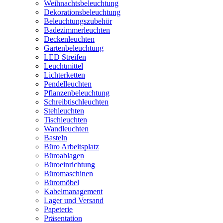
Weihnachtsbeleuchtung
Dekorationsbeleuchtung
Beleuchtungszubehör
Badezimmerleuchten
Deckenleuchten
Gartenbeleuchtung
LED Streifen
Leuchtmittel
Lichterketten
Pendelleuchten
Pflanzenbeleuchtung
Schreibtischleuchten
Stehleuchten
Tischleuchten
Wandleuchten
Basteln
Büro Arbeitsplatz
Büroablagen
Büroeinrichtung
Büromaschinen
Büromöbel
Kabelmanagement
Lager und Versand
Papeterie
Präsentation