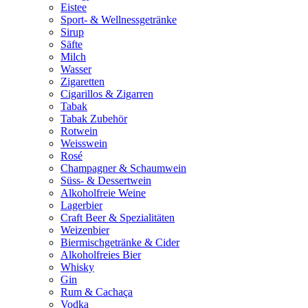
Eistee
Sport- & Wellnessgetränke
Sirup
Säfte
Milch
Wasser
Zigaretten
Cigarillos & Zigarren
Tabak
Tabak Zubehör
Rotwein
Weisswein
Rosé
Champagner & Schaumwein
Süss- & Dessertwein
Alkoholfreie Weine
Lagerbier
Craft Beer & Spezialitäten
Weizenbier
Biermischgetränke & Cider
Alkoholfreies Bier
Whisky
Gin
Rum & Cachaça
Vodka