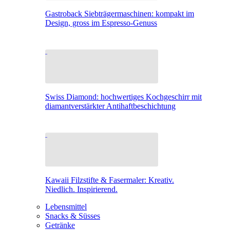
Gastroback Siebträgermaschinen: kompakt im
Design, gross im Espresso-Genuss
Swiss Diamond: hochwertiges Kochgeschirr mit
diamantverstärkter Antihaftbeschichtung
Kawaii Filzstifte & Fasermaler: Kreativ.
Niedlich. Inspirierend.
Lebensmittel
Snacks & Süsses
Getränke