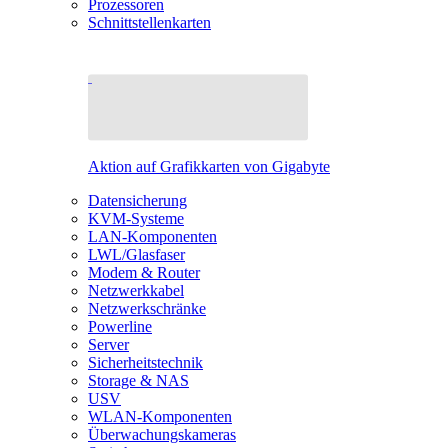
Prozessoren
Schnittstellenkarten
Aktion auf Grafikkarten von Gigabyte
Datensicherung
KVM-Systeme
LAN-Komponenten
LWL/Glasfaser
Modem & Router
Netzwerkkabel
Netzwerkschränke
Powerline
Server
Sicherheitstechnik
Storage & NAS
USV
WLAN-Komponenten
Überwachungskameras