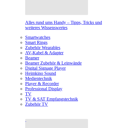
Alles rund ums Handy – Tipps, Tricks und
weiteres Wissenswertes
Smartwatches
Smart Rings
Zubehör Wearables
AV-Kabel & Adapter
Beamer
Beamer Zubehör & Leinwände
Digital Signage Player
Heimkino Sound
Medientechnik
Player & Recorder
Professional Display
TV
TV & SAT Empfangstechnik
Zubehör TV