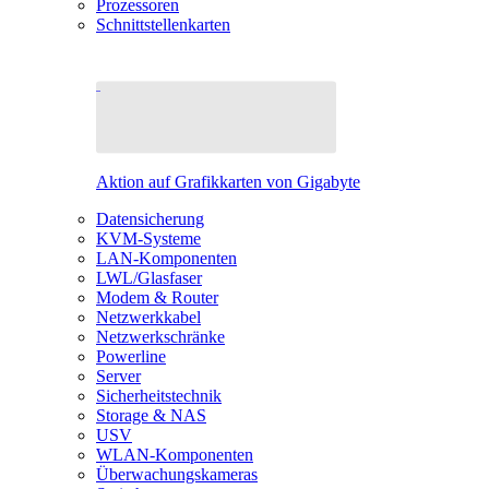
Prozessoren
Schnittstellenkarten
Aktion auf Grafikkarten von Gigabyte
Datensicherung
KVM-Systeme
LAN-Komponenten
LWL/Glasfaser
Modem & Router
Netzwerkkabel
Netzwerkschränke
Powerline
Server
Sicherheitstechnik
Storage & NAS
USV
WLAN-Komponenten
Überwachungskameras