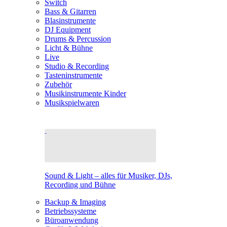
Switch
Bass & Gitarren
Blasinstrumente
DJ Equipment
Drums & Percussion
Licht & Bühne
Live
Studio & Recording
Tasteninstrumente
Zubehör
Musikinstrumente Kinder
Musikspielwaren
Sound & Light – alles für Musiker, DJs,
Recording und Bühne
Backup & Imaging
Betriebssysteme
Büroanwendung