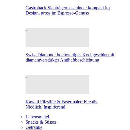
Gastroback Siebträgermaschinen: kompakt im
Design, gross im Espresso-Genuss
Swiss Diamond: hochwertiges Kochgeschirr mit
diamantverstärkter Antihaftbeschichtung
Kawaii Filzstifte & Fasermaler: Kreativ.
Niedlich. Inspirierend.
Lebensmittel
Snacks & Süsses
Getränke