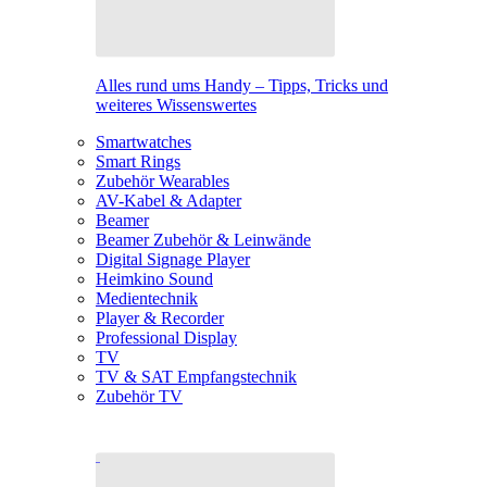
Alles rund ums Handy – Tipps, Tricks und
weiteres Wissenswertes
Smartwatches
Smart Rings
Zubehör Wearables
AV-Kabel & Adapter
Beamer
Beamer Zubehör & Leinwände
Digital Signage Player
Heimkino Sound
Medientechnik
Player & Recorder
Professional Display
TV
TV & SAT Empfangstechnik
Zubehör TV