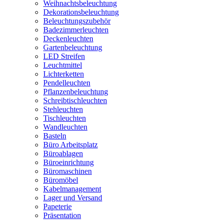
Weihnachtsbeleuchtung
Dekorationsbeleuchtung
Beleuchtungszubehör
Badezimmerleuchten
Deckenleuchten
Gartenbeleuchtung
LED Streifen
Leuchtmittel
Lichterketten
Pendelleuchten
Pflanzenbeleuchtung
Schreibtischleuchten
Stehleuchten
Tischleuchten
Wandleuchten
Basteln
Büro Arbeitsplatz
Büroablagen
Büroeinrichtung
Büromaschinen
Büromöbel
Kabelmanagement
Lager und Versand
Papeterie
Präsentation