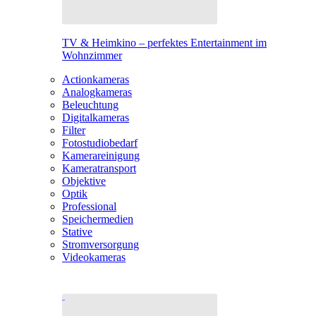
TV & Heimkino – perfektes Entertainment im
Wohnzimmer
Actionkameras
Analogkameras
Beleuchtung
Digitalkameras
Filter
Fotostudiobedarf
Kamerareinigung
Kameratransport
Objektive
Optik
Professional
Speichermedien
Stative
Stromversorgung
Videokameras