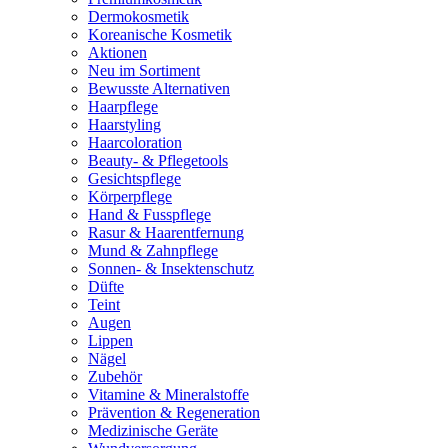
Dermokosmetik
Koreanische Kosmetik
Aktionen
Neu im Sortiment
Bewusste Alternativen
Haarpflege
Haarstyling
Haarcoloration
Beauty- & Pflegetools
Gesichtspflege
Körperpflege
Hand & Fusspflege
Rasur & Haarentfernung
Mund & Zahnpflege
Sonnen- & Insektenschutz
Düfte
Teint
Augen
Lippen
Nägel
Zubehör
Vitamine & Mineralstoffe
Prävention & Regeneration
Medizinische Geräte