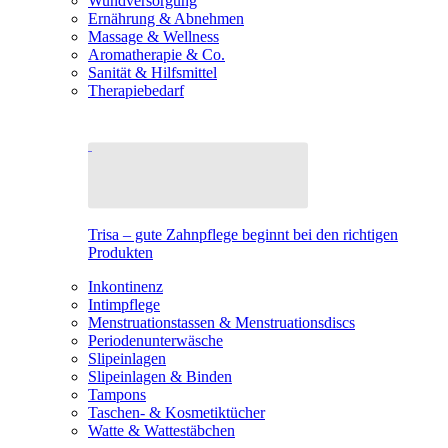
Wundversorgung
Ernährung & Abnehmen
Massage & Wellness
Aromatherapie & Co.
Sanität & Hilfsmittel
Therapiebedarf
Trisa – gute Zahnpflege beginnt bei den richtigen
Produkten
Inkontinenz
Intimpflege
Menstruationstassen & Menstruationsdiscs
Periodenunterwäsche
Slipeinlagen
Slipeinlagen & Binden
Tampons
Taschen- & Kosmetiktücher
Watte & Wattestäbchen