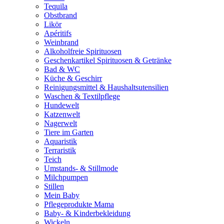
Tequila
Obstbrand
Likör
Apéritifs
Weinbrand
Alkoholfreie Spirituosen
Geschenkartikel Spirituosen & Getränke
Bad & WC
Küche & Geschirr
Reinigungsmittel & Haushaltsutensilien
Waschen & Textilpflege
Hundewelt
Katzenwelt
Nagerwelt
Tiere im Garten
Aquaristik
Terraristik
Teich
Umstands- & Stillmode
Milchpumpen
Stillen
Mein Baby
Pflegeprodukte Mama
Baby- & Kinderbekleidung
Wickeln