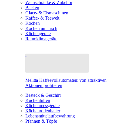
Weinschränke & Zubehör
Backen
Glace- & Eismaschinen
Kaffee- & Teewelt
Kochen
Kochen am Tisch
Küchengeräte
Raumklimageräte
Melitta Kaffeevollautomaten: von attraktiven
Aktionen profitieren
Besteck & Geschirr
Küchenhilfen
Küchenmessgeräte
Küchenrollenhalter
Lebensmittelaufbewahrung
Pfannen & Töpfe