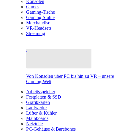
Konsolen
Games
Gaming-Tische
Gaming-Stühle
Merchandise
VR-Headsets
Streaming
Von Konsolen über PC bis hin zu VR – unsere
Gaming-Welt
Arbeitsspeicher
Festplatten & SSD
Grafikkarten
Laufwerke
Lüfter & Kühler
Mainboards
Netzteile
PC-Gehäuse & Barebones