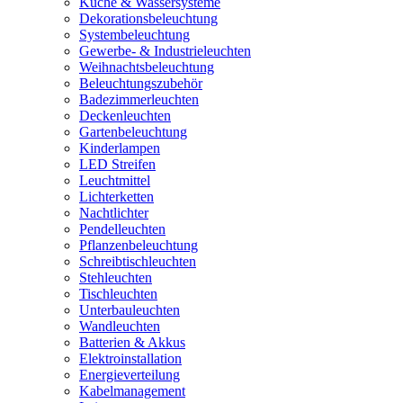
Küche & Wassersysteme
Dekorationsbeleuchtung
Systembeleuchtung
Gewerbe- & Industrieleuchten
Weihnachtsbeleuchtung
Beleuchtungszubehör
Badezimmerleuchten
Deckenleuchten
Gartenbeleuchtung
Kinderlampen
LED Streifen
Leuchtmittel
Lichterketten
Nachtlichter
Pendelleuchten
Pflanzenbeleuchtung
Schreibtischleuchten
Stehleuchten
Tischleuchten
Unterbauleuchten
Wandleuchten
Batterien & Akkus
Elektroinstallation
Energieverteilung
Kabelmanagement