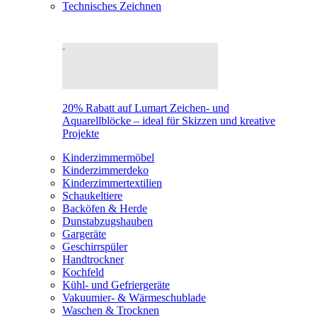
Technisches Zeichnen
20% Rabatt auf Lumart Zeichen- und
Aquarellblöcke – ideal für Skizzen und kreative
Projekte
Kinderzimmermöbel
Kinderzimmerdeko
Kinderzimmertextilien
Schaukeltiere
Backöfen & Herde
Dunstabzugshauben
Gargeräte
Geschirrspüler
Handtrockner
Kochfeld
Kühl- und Gefriergeräte
Vakuumier- & Wärmeschublade
Waschen & Trocknen