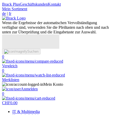
Brack Plus
Geschäftskunden
Kontakt
Mein Sortiment
de
|
fr
Wenn die Ergebnisse der automatischen Vervollständigung
verfügbar sind, verwenden Sie die Pfeiltasten nach oben und nach
unten zur Überprüfung und die Eingabetaste zur Auswahl.
Suchen
0
Vergleich
0
Merklisten
Mein Konto
Anmelden
0
CHF
0.00
IT & Multimedia