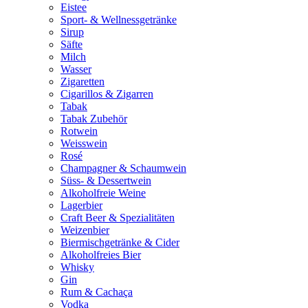
Eistee
Sport- & Wellnessgetränke
Sirup
Säfte
Milch
Wasser
Zigaretten
Cigarillos & Zigarren
Tabak
Tabak Zubehör
Rotwein
Weisswein
Rosé
Champagner & Schaumwein
Süss- & Dessertwein
Alkoholfreie Weine
Lagerbier
Craft Beer & Spezialitäten
Weizenbier
Biermischgetränke & Cider
Alkoholfreies Bier
Whisky
Gin
Rum & Cachaça
Vodka