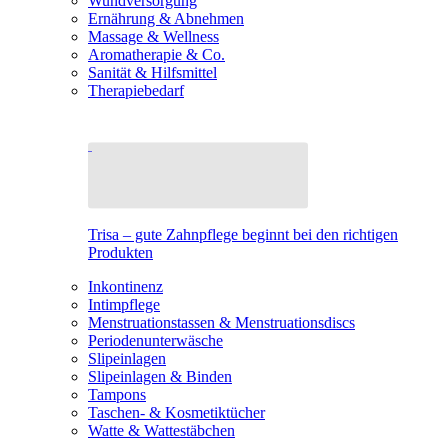
Wundversorgung
Ernährung & Abnehmen
Massage & Wellness
Aromatherapie & Co.
Sanität & Hilfsmittel
Therapiebedarf
Trisa – gute Zahnpflege beginnt bei den richtigen
Produkten
Inkontinenz
Intimpflege
Menstruationstassen & Menstruationsdiscs
Periodenunterwäsche
Slipeinlagen
Slipeinlagen & Binden
Tampons
Taschen- & Kosmetiktücher
Watte & Wattestäbchen