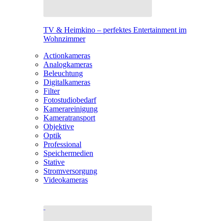
TV & Heimkino – perfektes Entertainment im
Wohnzimmer
Actionkameras
Analogkameras
Beleuchtung
Digitalkameras
Filter
Fotostudiobedarf
Kamerareinigung
Kameratransport
Objektive
Optik
Professional
Speichermedien
Stative
Stromversorgung
Videokameras