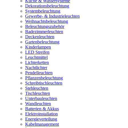
Küche & Wassersysteme
Dekorationsbeleuchtung
Systembeleuchtung
Gewerbe- & Industrieleuchten
Weihnachtsbeleuchtung
Beleuchtungszubehör
Badezimmerleuchten
Deckenleuchten
Gartenbeleuchtung
Kinderlampen
LED Streifen
Leuchtmittel
Lichterketten
Nachtlichter
Pendelleuchten
Pflanzenbeleuchtung
Schreibtischleuchten
Stehleuchten
Tischleuchten
Unterbauleuchten
Wandleuchten
Batterien & Akkus
Elektroinstallation
Energieverteilung
Kabelmanagement