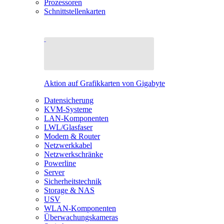
Prozessoren
Schnittstellenkarten
Aktion auf Grafikkarten von Gigabyte
Datensicherung
KVM-Systeme
LAN-Komponenten
LWL/Glasfaser
Modem & Router
Netzwerkkabel
Netzwerkschränke
Powerline
Server
Sicherheitstechnik
Storage & NAS
USV
WLAN-Komponenten
Überwachungskameras