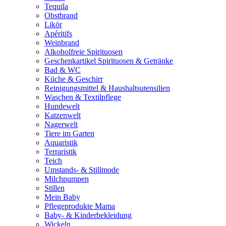
Tequila
Obstbrand
Likör
Apéritifs
Weinbrand
Alkoholfreie Spirituosen
Geschenkartikel Spirituosen & Getränke
Bad & WC
Küche & Geschirr
Reinigungsmittel & Haushaltsutensilien
Waschen & Textilpflege
Hundewelt
Katzenwelt
Nagerwelt
Tiere im Garten
Aquaristik
Terraristik
Teich
Umstands- & Stillmode
Milchpumpen
Stillen
Mein Baby
Pflegeprodukte Mama
Baby- & Kinderbekleidung
Wickeln