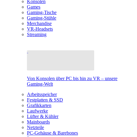
Konsolen
Games
Gaming-Tische
Gaming-Stühle
Merchandise
VR-Headsets
Streaming
Von Konsolen über PC bis hin zu VR – unsere
Gaming-Welt
Arbeitsspeicher
Festplatten & SSD
Grafikkarten
Laufwerke
Lüfter & Kühler
Mainboards
Netzteile
PC-Gehäuse & Barebones