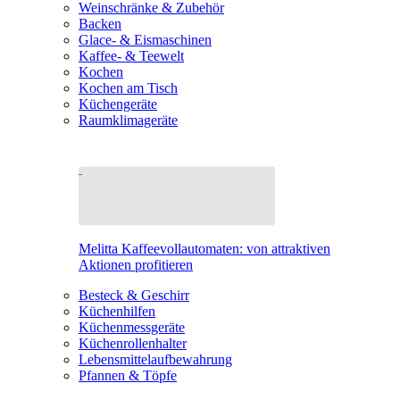
Weinschränke & Zubehör
Backen
Glace- & Eismaschinen
Kaffee- & Teewelt
Kochen
Kochen am Tisch
Küchengeräte
Raumklimageräte
Melitta Kaffeevollautomaten: von attraktiven
Aktionen profitieren
Besteck & Geschirr
Küchenhilfen
Küchenmessgeräte
Küchenrollenhalter
Lebensmittelaufbewahrung
Pfannen & Töpfe