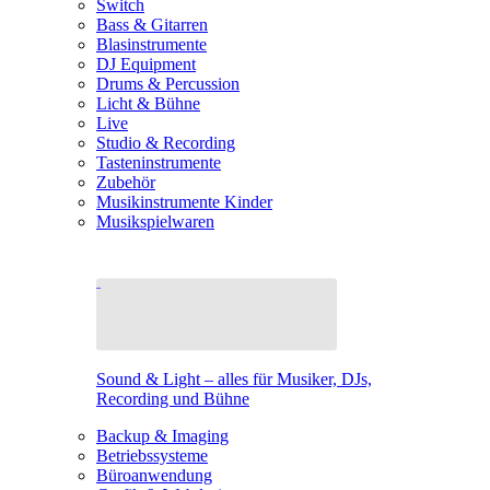
Switch
Bass & Gitarren
Blasinstrumente
DJ Equipment
Drums & Percussion
Licht & Bühne
Live
Studio & Recording
Tasteninstrumente
Zubehör
Musikinstrumente Kinder
Musikspielwaren
Sound & Light – alles für Musiker, DJs,
Recording und Bühne
Backup & Imaging
Betriebssysteme
Büroanwendung