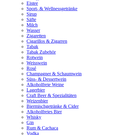
Eistee
Sport- & Wellnessgetränke
Sirup
Säfte
Milch
Wasser
Zigaretten
Cigarillos & Zigarren
Tabak
Tabak Zubehör
Rotwein
Weisswein
Rosé
Champagner & Schaumwein
Süss- & Dessertwein
Alkoholfreie Weine
Lagerbier
Craft Beer & Spezialitäten
Weizenbier
Biermischgetränke & Cider
Alkoholfreies Bier
Whisky
Gin
Rum & Cachaça
Vodka