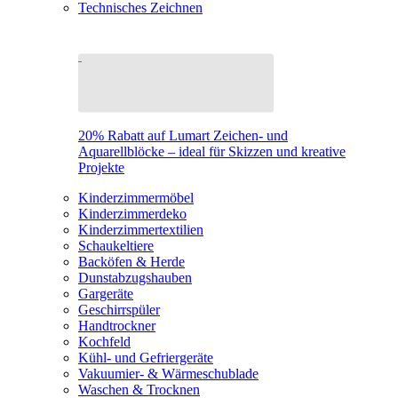
Technisches Zeichnen
20% Rabatt auf Lumart Zeichen- und
Aquarellblöcke – ideal für Skizzen und kreative
Projekte
Kinderzimmermöbel
Kinderzimmerdeko
Kinderzimmertextilien
Schaukeltiere
Backöfen & Herde
Dunstabzugshauben
Gargeräte
Geschirrspüler
Handtrockner
Kochfeld
Kühl- und Gefriergeräte
Vakuumier- & Wärmeschublade
Waschen & Trocknen