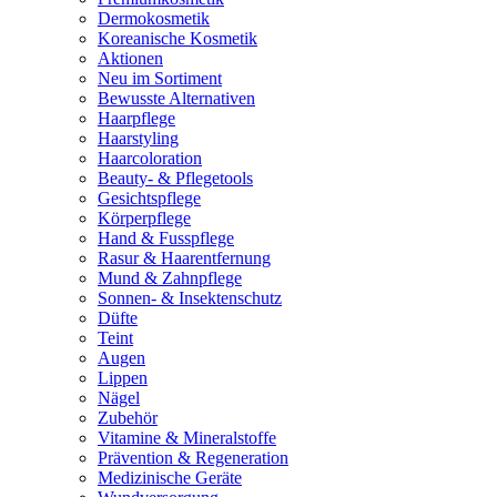
Dermokosmetik
Koreanische Kosmetik
Aktionen
Neu im Sortiment
Bewusste Alternativen
Haarpflege
Haarstyling
Haarcoloration
Beauty- & Pflegetools
Gesichtspflege
Körperpflege
Hand & Fusspflege
Rasur & Haarentfernung
Mund & Zahnpflege
Sonnen- & Insektenschutz
Düfte
Teint
Augen
Lippen
Nägel
Zubehör
Vitamine & Mineralstoffe
Prävention & Regeneration
Medizinische Geräte