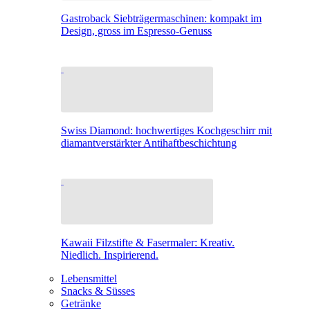
Gastroback Siebträgermaschinen: kompakt im
Design, gross im Espresso-Genuss
Swiss Diamond: hochwertiges Kochgeschirr mit
diamantverstärkter Antihaftbeschichtung
Kawaii Filzstifte & Fasermaler: Kreativ.
Niedlich. Inspirierend.
Lebensmittel
Snacks & Süsses
Getränke