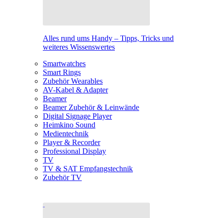
Alles rund ums Handy – Tipps, Tricks und
weiteres Wissenswertes
Smartwatches
Smart Rings
Zubehör Wearables
AV-Kabel & Adapter
Beamer
Beamer Zubehör & Leinwände
Digital Signage Player
Heimkino Sound
Medientechnik
Player & Recorder
Professional Display
TV
TV & SAT Empfangstechnik
Zubehör TV