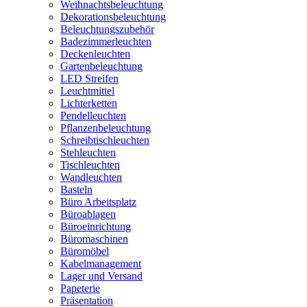
Weihnachtsbeleuchtung
Dekorationsbeleuchtung
Beleuchtungszubehör
Badezimmerleuchten
Deckenleuchten
Gartenbeleuchtung
LED Streifen
Leuchtmittel
Lichterketten
Pendelleuchten
Pflanzenbeleuchtung
Schreibtischleuchten
Stehleuchten
Tischleuchten
Wandleuchten
Basteln
Büro Arbeitsplatz
Büroablagen
Büroeinrichtung
Büromaschinen
Büromöbel
Kabelmanagement
Lager und Versand
Papeterie
Präsentation