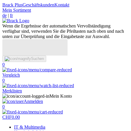
Brack Plus
Geschäftskunden
Kontakt
Mein Sortiment
de
|
fr
Wenn die Ergebnisse der automatischen Vervollständigung
verfügbar sind, verwenden Sie die Pfeiltasten nach oben und nach
unten zur Überprüfung und die Eingabetaste zur Auswahl.
Suchen
0
Vergleich
0
Merklisten
Mein Konto
Anmelden
0
CHF
0.00
IT & Multimedia