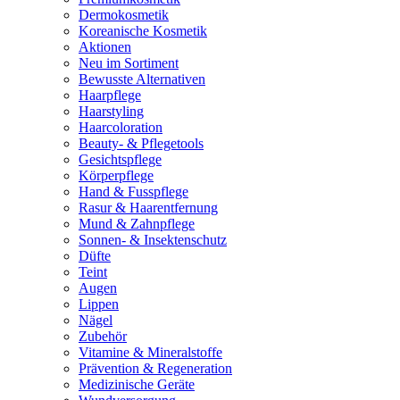
Dermokosmetik
Koreanische Kosmetik
Aktionen
Neu im Sortiment
Bewusste Alternativen
Haarpflege
Haarstyling
Haarcoloration
Beauty- & Pflegetools
Gesichtspflege
Körperpflege
Hand & Fusspflege
Rasur & Haarentfernung
Mund & Zahnpflege
Sonnen- & Insektenschutz
Düfte
Teint
Augen
Lippen
Nägel
Zubehör
Vitamine & Mineralstoffe
Prävention & Regeneration
Medizinische Geräte