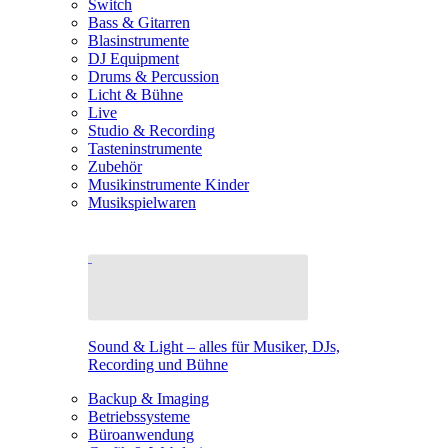
Switch
Bass & Gitarren
Blasinstrumente
DJ Equipment
Drums & Percussion
Licht & Bühne
Live
Studio & Recording
Tasteninstrumente
Zubehör
Musikinstrumente Kinder
Musikspielwaren
Sound & Light – alles für Musiker, DJs,
Recording und Bühne
Backup & Imaging
Betriebssysteme
Büroanwendung