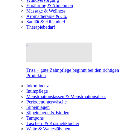
Wundversorgung
Ernährung & Abnehmen
Massage & Wellness
Aromatherapie & Co.
Sanität & Hilfsmittel
Therapiebedarf
Trisa – gute Zahnpflege beginnt bei den richtigen
Produkten
Inkontinenz
Intimpflege
Menstruationstassen & Menstruationsdiscs
Periodenunterwäsche
Slipeinlagen
Slipeinlagen & Binden
Tampons
Taschen- & Kosmetiktücher
Watte & Wattestäbchen