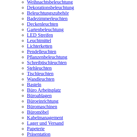
Weihnachtsbeleuchtung
Dekorationsbeleuchtung
Beleuchtungszubehör
Badezimmerleuchten
Deckenleuchten
Gartenbeleuchtung
LED Streifen
Leuchtmittel
Lichterketten
Pendelleuchten
Pflanzenbeleuchtung
Schreibtischleuchten
Stehleuchten
Tischleuchten
Wandleuchten
Basteln
Büro Arbeitsplatz
Büroablagen
Büroeinrichtung
Büromaschinen
Büromöbel
Kabelmanagement
Lager und Versand
Papeterie
Präsentation