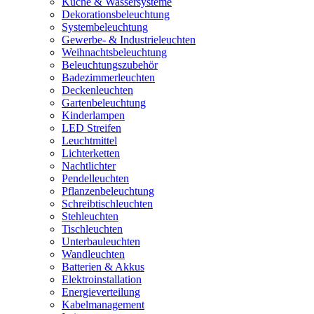
Küche & Wassersysteme
Dekorationsbeleuchtung
Systembeleuchtung
Gewerbe- & Industrieleuchten
Weihnachtsbeleuchtung
Beleuchtungszubehör
Badezimmerleuchten
Deckenleuchten
Gartenbeleuchtung
Kinderlampen
LED Streifen
Leuchtmittel
Lichterketten
Nachtlichter
Pendelleuchten
Pflanzenbeleuchtung
Schreibtischleuchten
Stehleuchten
Tischleuchten
Unterbauleuchten
Wandleuchten
Batterien & Akkus
Elektroinstallation
Energieverteilung
Kabelmanagement