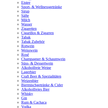
Eistee
Sport- & Wellnessgetränke
Sirup
Säfte
Milch
Wasser
Zigaretten
Cigarillos & Zigarren
Tabak
Tabak Zubehör
Rotwein
Weisswein
Rosé
Champagner & Schaumwein
Süss- & Dessertwein
Alkoholfreie Weine
Lagerbier
Craft Beer & Spezialitäten
Weizenbier
Biermischgetränke & Cider
Alkoholfreies Bier
Whisky
Gin
Rum & Cachaça
Vodka