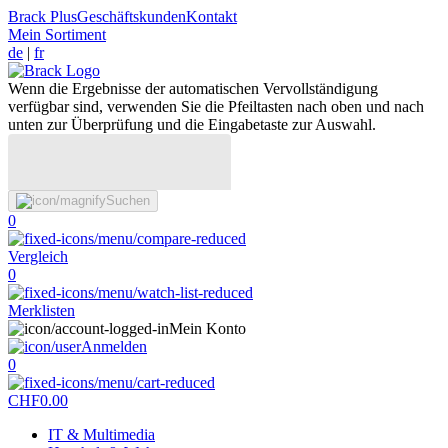
Brack Plus
Geschäftskunden
Kontakt
Mein Sortiment
de
|
fr
Wenn die Ergebnisse der automatischen Vervollständigung
verfügbar sind, verwenden Sie die Pfeiltasten nach oben und nach
unten zur Überprüfung und die Eingabetaste zur Auswahl.
Suchen
0
Vergleich
0
Merklisten
Mein Konto
Anmelden
0
CHF
0.00
IT & Multimedia