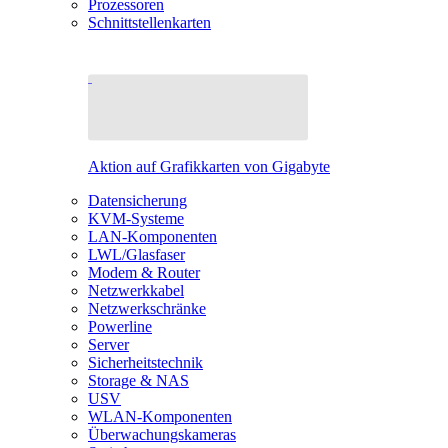
Prozessoren
Schnittstellenkarten
Aktion auf Grafikkarten von Gigabyte
Datensicherung
KVM-Systeme
LAN-Komponenten
LWL/Glasfaser
Modem & Router
Netzwerkkabel
Netzwerkschränke
Powerline
Server
Sicherheitstechnik
Storage & NAS
USV
WLAN-Komponenten
Überwachungskameras