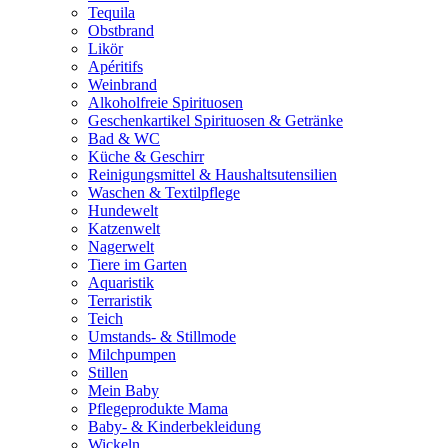
Tequila
Obstbrand
Likör
Apéritifs
Weinbrand
Alkoholfreie Spirituosen
Geschenkartikel Spirituosen & Getränke
Bad & WC
Küche & Geschirr
Reinigungsmittel & Haushaltsutensilien
Waschen & Textilpflege
Hundewelt
Katzenwelt
Nagerwelt
Tiere im Garten
Aquaristik
Terraristik
Teich
Umstands- & Stillmode
Milchpumpen
Stillen
Mein Baby
Pflegeprodukte Mama
Baby- & Kinderbekleidung
Wickeln