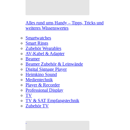
Alles rund ums Handy – Tipps, Tricks und
weiteres Wissenswertes
Smartwatches
Smart Rings
Zubehör Wearables
AV-Kabel & Adapter
Beamer
Beamer Zubehör & Leinwände
Digital Signage Player
Heimkino Sound
Medientechnik
Player & Recorder
Professional Display
TV
TV & SAT Empfangstechnik
Zubehör TV