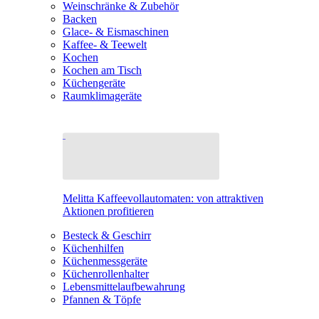
Weinschränke & Zubehör
Backen
Glace- & Eismaschinen
Kaffee- & Teewelt
Kochen
Kochen am Tisch
Küchengeräte
Raumklimageräte
Melitta Kaffeevollautomaten: von attraktiven
Aktionen profitieren
Besteck & Geschirr
Küchenhilfen
Küchenmessgeräte
Küchenrollenhalter
Lebensmittelaufbewahrung
Pfannen & Töpfe