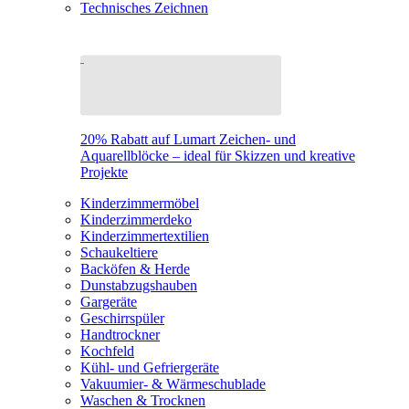
Technisches Zeichnen
20% Rabatt auf Lumart Zeichen- und
Aquarellblöcke – ideal für Skizzen und kreative
Projekte
Kinderzimmermöbel
Kinderzimmerdeko
Kinderzimmertextilien
Schaukeltiere
Backöfen & Herde
Dunstabzugshauben
Gargeräte
Geschirrspüler
Handtrockner
Kochfeld
Kühl- und Gefriergeräte
Vakuumier- & Wärmeschublade
Waschen & Trocknen