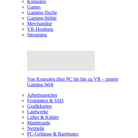
Konsolen
Games
Gaming-Tische
Gaming-Stühle
Merchandise
VR-Headsets
Streaming
Von Konsolen über PC bis hin zu VR – unsere
Gaming-Welt
Arbeitsspeicher
Festplatten & SSD
Grafikkarten
Laufwerke
Lüfter & Kühler
Mainboards
Netzteile
PC-Gehäuse & Barebones