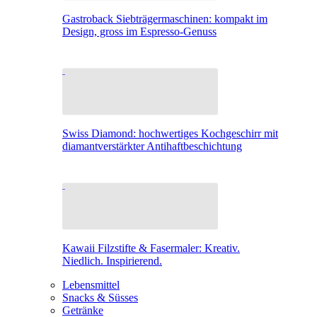
Gastroback Siebträgermaschinen: kompakt im
Design, gross im Espresso-Genuss
Swiss Diamond: hochwertiges Kochgeschirr mit
diamantverstärkter Antihaftbeschichtung
Kawaii Filzstifte & Fasermaler: Kreativ.
Niedlich. Inspirierend.
Lebensmittel
Snacks & Süsses
Getränke