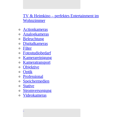
TV & Heimkino – perfektes Entertainment im
Wohnzimmer
Actionkameras
Analogkameras
Beleuchtung
Digitalkameras
Filter
Fotostudiobedarf
Kamerareinigung
Kameratransport
Objektive
Optik
Professional
Speichermedien
Stative
Stromversorgung
Videokameras