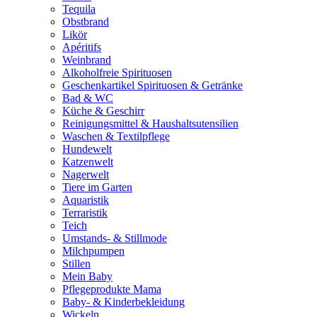
Tequila
Obstbrand
Likör
Apéritifs
Weinbrand
Alkoholfreie Spirituosen
Geschenkartikel Spirituosen & Getränke
Bad & WC
Küche & Geschirr
Reinigungsmittel & Haushaltsutensilien
Waschen & Textilpflege
Hundewelt
Katzenwelt
Nagerwelt
Tiere im Garten
Aquaristik
Terraristik
Teich
Umstands- & Stillmode
Milchpumpen
Stillen
Mein Baby
Pflegeprodukte Mama
Baby- & Kinderbekleidung
Wickeln