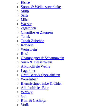
Eistee
Sport- & Wellnessgetränke
Sirup
Säfte
Milch
Wasser
Zigaretten
Cigarillos & Zigarren
Tabak
Tabak Zubehör
Rotwein
Weisswein
Rosé
Champagner & Schaumwein
Süss- & Dessertwein
Alkoholfreie Weine
Lagerbier
Craft Beer & Spezialitäten
Weizenbier
Biermischgetränke & Cider
Alkoholfreies Bier
Whisky
Gin
Rum & Cachaça
Vodka