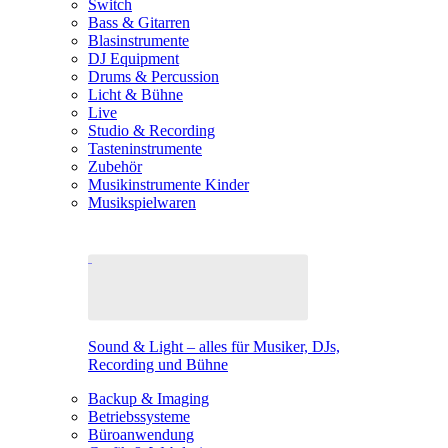
Switch
Bass & Gitarren
Blasinstrumente
DJ Equipment
Drums & Percussion
Licht & Bühne
Live
Studio & Recording
Tasteninstrumente
Zubehör
Musikinstrumente Kinder
Musikspielwaren
Sound & Light – alles für Musiker, DJs,
Recording und Bühne
Backup & Imaging
Betriebssysteme
Büroanwendung