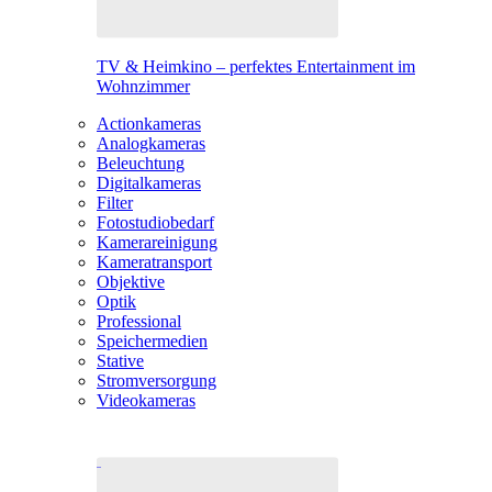
TV & Heimkino – perfektes Entertainment im
Wohnzimmer
Actionkameras
Analogkameras
Beleuchtung
Digitalkameras
Filter
Fotostudiobedarf
Kamerareinigung
Kameratransport
Objektive
Optik
Professional
Speichermedien
Stative
Stromversorgung
Videokameras