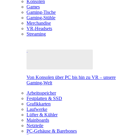
Konsolen
Games
Gaming-Tische
Gaming-Stühle
Merchandise
VR-Headsets
Streaming
Von Konsolen über PC bis hin zu VR – unsere
Gaming-Welt
Arbeitsspeicher
Festplatten & SSD
Grafikkarten
Laufwerke
Lüfter & Kühler
Mainboards
Netzteile
PC-Gehäuse & Barebones