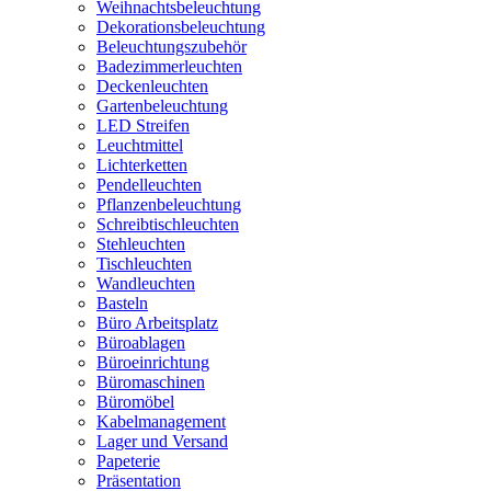
Weihnachtsbeleuchtung
Dekorationsbeleuchtung
Beleuchtungszubehör
Badezimmerleuchten
Deckenleuchten
Gartenbeleuchtung
LED Streifen
Leuchtmittel
Lichterketten
Pendelleuchten
Pflanzenbeleuchtung
Schreibtischleuchten
Stehleuchten
Tischleuchten
Wandleuchten
Basteln
Büro Arbeitsplatz
Büroablagen
Büroeinrichtung
Büromaschinen
Büromöbel
Kabelmanagement
Lager und Versand
Papeterie
Präsentation