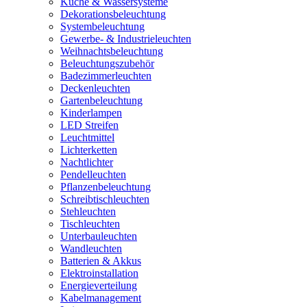
Küche & Wassersysteme
Dekorationsbeleuchtung
Systembeleuchtung
Gewerbe- & Industrieleuchten
Weihnachtsbeleuchtung
Beleuchtungszubehör
Badezimmerleuchten
Deckenleuchten
Gartenbeleuchtung
Kinderlampen
LED Streifen
Leuchtmittel
Lichterketten
Nachtlichter
Pendelleuchten
Pflanzenbeleuchtung
Schreibtischleuchten
Stehleuchten
Tischleuchten
Unterbauleuchten
Wandleuchten
Batterien & Akkus
Elektroinstallation
Energieverteilung
Kabelmanagement