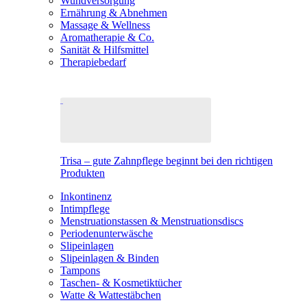
Wundversorgung
Ernährung & Abnehmen
Massage & Wellness
Aromatherapie & Co.
Sanität & Hilfsmittel
Therapiebedarf
Trisa – gute Zahnpflege beginnt bei den richtigen
Produkten
Inkontinenz
Intimpflege
Menstruationstassen & Menstruationsdiscs
Periodenunterwäsche
Slipeinlagen
Slipeinlagen & Binden
Tampons
Taschen- & Kosmetiktücher
Watte & Wattestäbchen