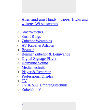
Alles rund ums Handy – Tipps, Tricks und
weiteres Wissenswertes
Smartwatches
Smart Rings
Zubehör Wearables
AV-Kabel & Adapter
Beamer
Beamer Zubehör & Leinwände
Digital Signage Player
Heimkino Sound
Medientechnik
Player & Recorder
Professional Display
TV
TV & SAT Empfangstechnik
Zubehör TV