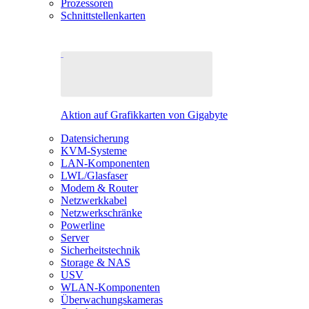
Prozessoren
Schnittstellenkarten
Aktion auf Grafikkarten von Gigabyte
Datensicherung
KVM-Systeme
LAN-Komponenten
LWL/Glasfaser
Modem & Router
Netzwerkkabel
Netzwerkschränke
Powerline
Server
Sicherheitstechnik
Storage & NAS
USV
WLAN-Komponenten
Überwachungskameras