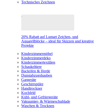
Technisches Zeichnen
20% Rabatt auf Lumart Zeichen- und
Aquarellblöcke – ideal für Skizzen und kreative
Projekte
Kinderzimmermöbel
Kinderzimmerdeko
Kinderzimmertextilien
Schaukeltiere
Backöfen & Herde
Dunstabzugshauben
Gargeräte
Geschirrspüler
Handtrockner
Kochfeld
Kühl- und Gefriergeräte
Vakuumier- & Wärmeschublade
Waschen & Trocknen