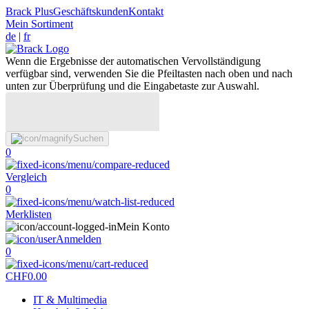
Brack Plus
Geschäftskunden
Kontakt
Mein Sortiment
de
|
fr
Wenn die Ergebnisse der automatischen Vervollständigung
verfügbar sind, verwenden Sie die Pfeiltasten nach oben und nach
unten zur Überprüfung und die Eingabetaste zur Auswahl.
Suchen
0
Vergleich
0
Merklisten
Mein Konto
Anmelden
0
CHF
0.00
IT & Multimedia