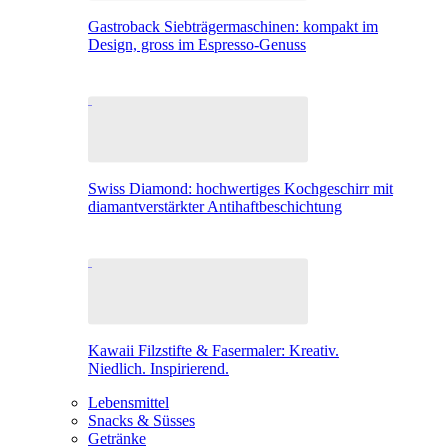
Gastroback Siebträgermaschinen: kompakt im
Design, gross im Espresso-Genuss
Swiss Diamond: hochwertiges Kochgeschirr mit
diamantverstärkter Antihaftbeschichtung
Kawaii Filzstifte & Fasermaler: Kreativ.
Niedlich. Inspirierend.
Lebensmittel
Snacks & Süsses
Getränke