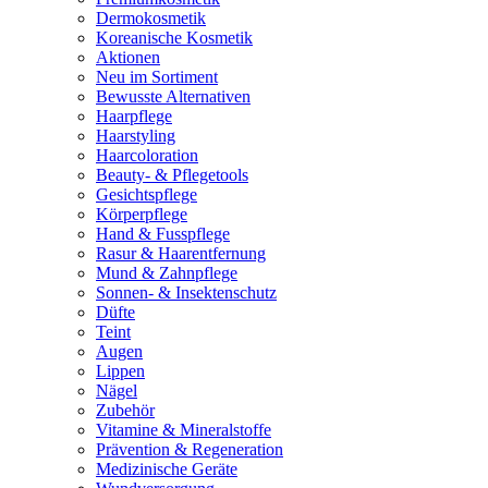
Dermokosmetik
Koreanische Kosmetik
Aktionen
Neu im Sortiment
Bewusste Alternativen
Haarpflege
Haarstyling
Haarcoloration
Beauty- & Pflegetools
Gesichtspflege
Körperpflege
Hand & Fusspflege
Rasur & Haarentfernung
Mund & Zahnpflege
Sonnen- & Insektenschutz
Düfte
Teint
Augen
Lippen
Nägel
Zubehör
Vitamine & Mineralstoffe
Prävention & Regeneration
Medizinische Geräte