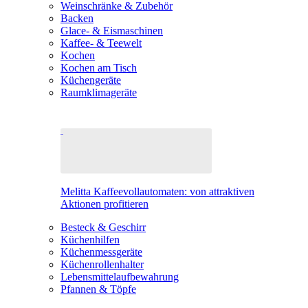
Weinschränke & Zubehör
Backen
Glace- & Eismaschinen
Kaffee- & Teewelt
Kochen
Kochen am Tisch
Küchengeräte
Raumklimageräte
Melitta Kaffeevollautomaten: von attraktiven
Aktionen profitieren
Besteck & Geschirr
Küchenhilfen
Küchenmessgeräte
Küchenrollenhalter
Lebensmittelaufbewahrung
Pfannen & Töpfe