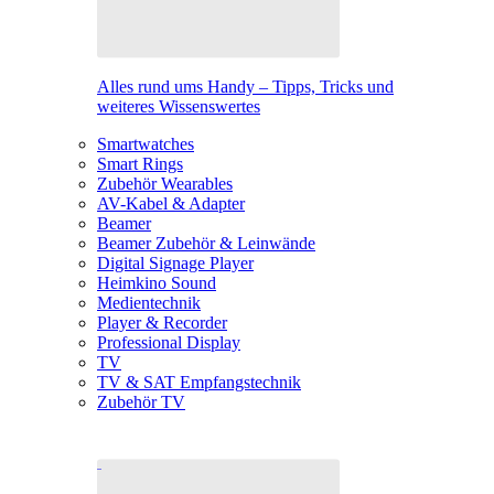
Alles rund ums Handy – Tipps, Tricks und
weiteres Wissenswertes
Smartwatches
Smart Rings
Zubehör Wearables
AV-Kabel & Adapter
Beamer
Beamer Zubehör & Leinwände
Digital Signage Player
Heimkino Sound
Medientechnik
Player & Recorder
Professional Display
TV
TV & SAT Empfangstechnik
Zubehör TV