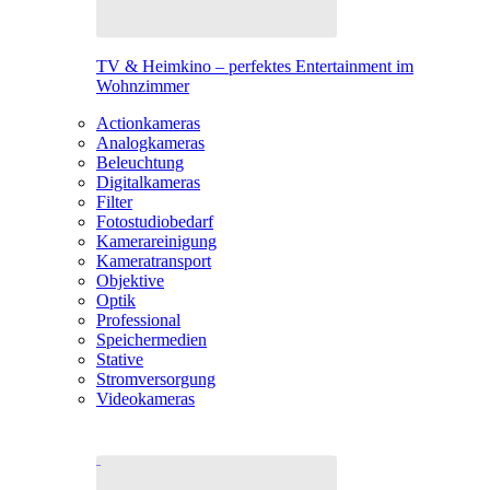
TV & Heimkino – perfektes Entertainment im
Wohnzimmer
Actionkameras
Analogkameras
Beleuchtung
Digitalkameras
Filter
Fotostudiobedarf
Kamerareinigung
Kameratransport
Objektive
Optik
Professional
Speichermedien
Stative
Stromversorgung
Videokameras