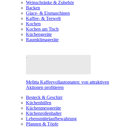
Weinschränke & Zubehör
Backen
Glace- & Eismaschinen
Kaffee- & Teewelt
Kochen
Kochen am Tisch
Küchengeräte
Raumklimageräte
Melitta Kaffeevollautomaten: von attraktiven
Aktionen profitieren
Besteck & Geschirr
Küchenhilfen
Küchenmessgeräte
Küchenrollenhalter
Lebensmittelaufbewahrung
Pfannen & Töpfe