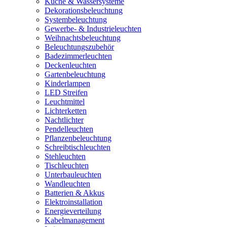
Küche & Wassersysteme
Dekorationsbeleuchtung
Systembeleuchtung
Gewerbe- & Industrieleuchten
Weihnachtsbeleuchtung
Beleuchtungszubehör
Badezimmerleuchten
Deckenleuchten
Gartenbeleuchtung
Kinderlampen
LED Streifen
Leuchtmittel
Lichterketten
Nachtlichter
Pendelleuchten
Pflanzenbeleuchtung
Schreibtischleuchten
Stehleuchten
Tischleuchten
Unterbauleuchten
Wandleuchten
Batterien & Akkus
Elektroinstallation
Energieverteilung
Kabelmanagement