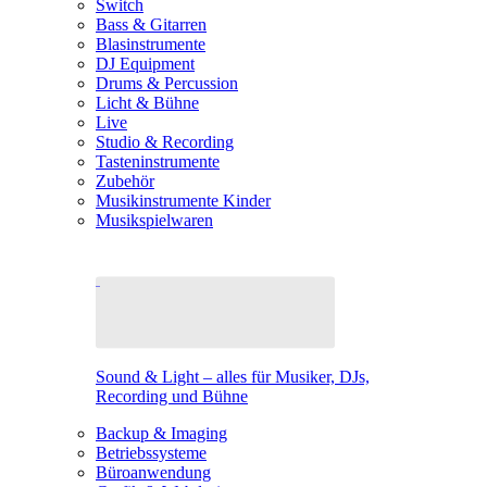
Switch
Bass & Gitarren
Blasinstrumente
DJ Equipment
Drums & Percussion
Licht & Bühne
Live
Studio & Recording
Tasteninstrumente
Zubehör
Musikinstrumente Kinder
Musikspielwaren
Sound & Light – alles für Musiker, DJs,
Recording und Bühne
Backup & Imaging
Betriebssysteme
Büroanwendung