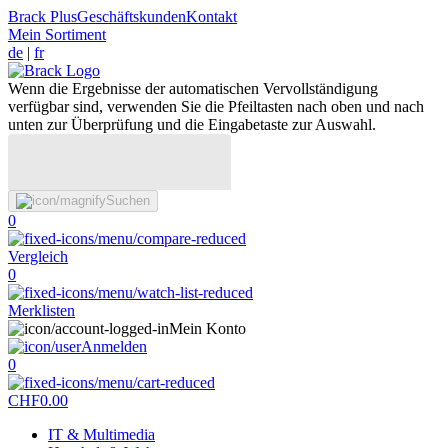
Brack Plus
Geschäftskunden
Kontakt
Mein Sortiment
de
|
fr
Wenn die Ergebnisse der automatischen Vervollständigung
verfügbar sind, verwenden Sie die Pfeiltasten nach oben und nach
unten zur Überprüfung und die Eingabetaste zur Auswahl.
Suchen
0
Vergleich
0
Merklisten
Mein Konto
Anmelden
0
CHF
0.00
IT & Multimedia