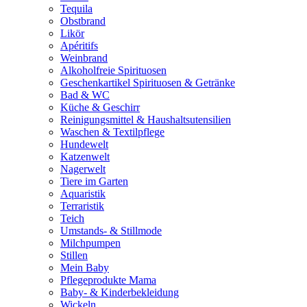
Tequila
Obstbrand
Likör
Apéritifs
Weinbrand
Alkoholfreie Spirituosen
Geschenkartikel Spirituosen & Getränke
Bad & WC
Küche & Geschirr
Reinigungsmittel & Haushaltsutensilien
Waschen & Textilpflege
Hundewelt
Katzenwelt
Nagerwelt
Tiere im Garten
Aquaristik
Terraristik
Teich
Umstands- & Stillmode
Milchpumpen
Stillen
Mein Baby
Pflegeprodukte Mama
Baby- & Kinderbekleidung
Wickeln