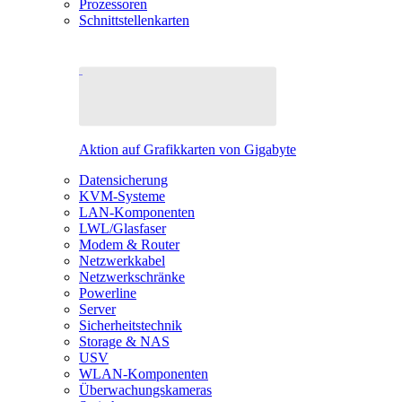
Prozessoren
Schnittstellenkarten
Aktion auf Grafikkarten von Gigabyte
Datensicherung
KVM-Systeme
LAN-Komponenten
LWL/Glasfaser
Modem & Router
Netzwerkkabel
Netzwerkschränke
Powerline
Server
Sicherheitstechnik
Storage & NAS
USV
WLAN-Komponenten
Überwachungskameras