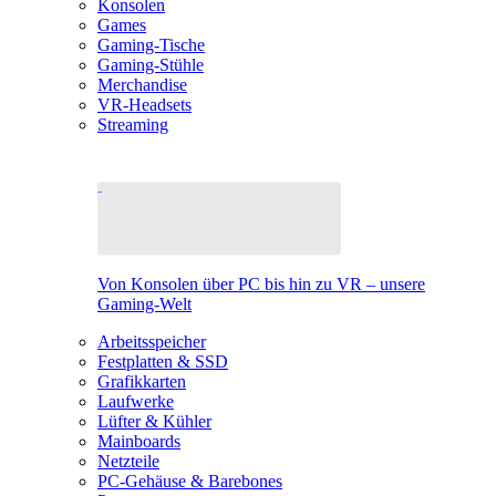
Konsolen
Games
Gaming-Tische
Gaming-Stühle
Merchandise
VR-Headsets
Streaming
Von Konsolen über PC bis hin zu VR – unsere
Gaming-Welt
Arbeitsspeicher
Festplatten & SSD
Grafikkarten
Laufwerke
Lüfter & Kühler
Mainboards
Netzteile
PC-Gehäuse & Barebones