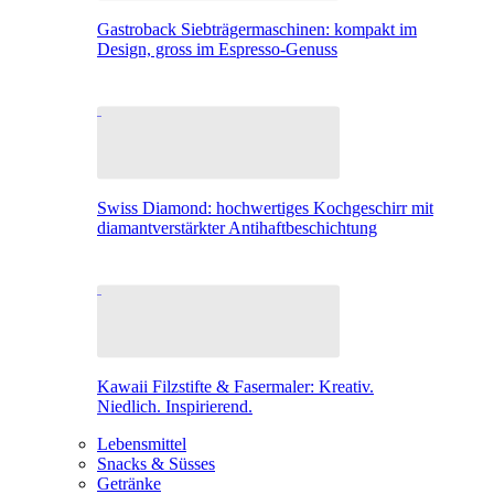
Gastroback Siebträgermaschinen: kompakt im
Design, gross im Espresso-Genuss
Swiss Diamond: hochwertiges Kochgeschirr mit
diamantverstärkter Antihaftbeschichtung
Kawaii Filzstifte & Fasermaler: Kreativ.
Niedlich. Inspirierend.
Lebensmittel
Snacks & Süsses
Getränke