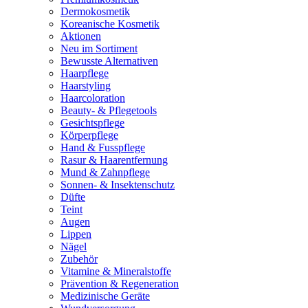
Dermokosmetik
Koreanische Kosmetik
Aktionen
Neu im Sortiment
Bewusste Alternativen
Haarpflege
Haarstyling
Haarcoloration
Beauty- & Pflegetools
Gesichtspflege
Körperpflege
Hand & Fusspflege
Rasur & Haarentfernung
Mund & Zahnpflege
Sonnen- & Insektenschutz
Düfte
Teint
Augen
Lippen
Nägel
Zubehör
Vitamine & Mineralstoffe
Prävention & Regeneration
Medizinische Geräte