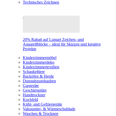
Technisches Zeichnen
20% Rabatt auf Lumart Zeichen- und
Aquarellblöcke – ideal für Skizzen und kreative
Projekte
Kinderzimmermöbel
Kinderzimmerdeko
Kinderzimmertextilien
Schaukeltiere
Backöfen & Herde
Dunstabzugshauben
Gargeräte
Geschirrspüler
Handtrockner
Kochfeld
Kühl- und Gefriergeräte
Vakuumier- & Wärmeschublade
Waschen & Trocknen