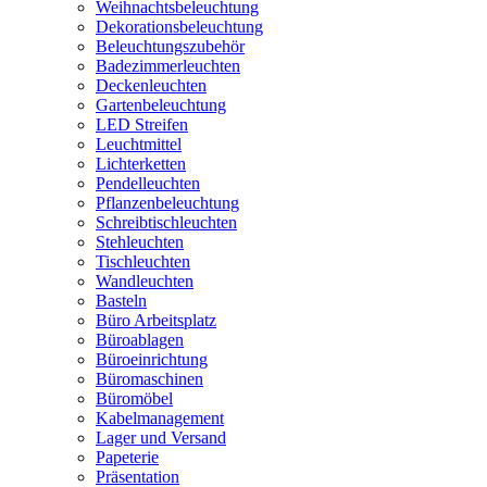
Weihnachtsbeleuchtung
Dekorationsbeleuchtung
Beleuchtungszubehör
Badezimmerleuchten
Deckenleuchten
Gartenbeleuchtung
LED Streifen
Leuchtmittel
Lichterketten
Pendelleuchten
Pflanzenbeleuchtung
Schreibtischleuchten
Stehleuchten
Tischleuchten
Wandleuchten
Basteln
Büro Arbeitsplatz
Büroablagen
Büroeinrichtung
Büromaschinen
Büromöbel
Kabelmanagement
Lager und Versand
Papeterie
Präsentation