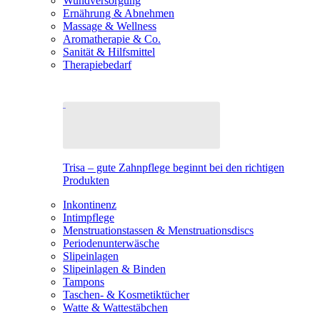
Wundversorgung
Ernährung & Abnehmen
Massage & Wellness
Aromatherapie & Co.
Sanität & Hilfsmittel
Therapiebedarf
Trisa – gute Zahnpflege beginnt bei den richtigen
Produkten
Inkontinenz
Intimpflege
Menstruationstassen & Menstruationsdiscs
Periodenunterwäsche
Slipeinlagen
Slipeinlagen & Binden
Tampons
Taschen- & Kosmetiktücher
Watte & Wattestäbchen