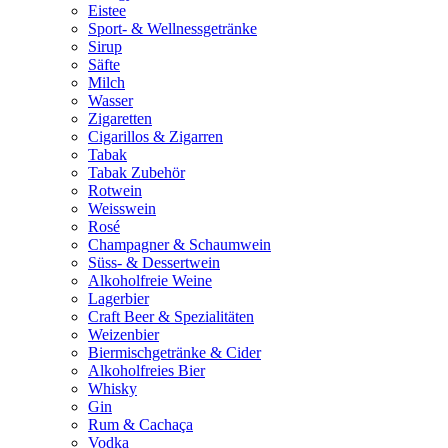
Eistee
Sport- & Wellnessgetränke
Sirup
Säfte
Milch
Wasser
Zigaretten
Cigarillos & Zigarren
Tabak
Tabak Zubehör
Rotwein
Weisswein
Rosé
Champagner & Schaumwein
Süss- & Dessertwein
Alkoholfreie Weine
Lagerbier
Craft Beer & Spezialitäten
Weizenbier
Biermischgetränke & Cider
Alkoholfreies Bier
Whisky
Gin
Rum & Cachaça
Vodka