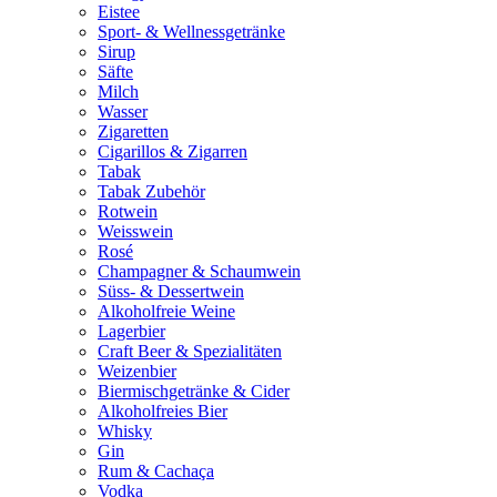
Eistee
Sport- & Wellnessgetränke
Sirup
Säfte
Milch
Wasser
Zigaretten
Cigarillos & Zigarren
Tabak
Tabak Zubehör
Rotwein
Weisswein
Rosé
Champagner & Schaumwein
Süss- & Dessertwein
Alkoholfreie Weine
Lagerbier
Craft Beer & Spezialitäten
Weizenbier
Biermischgetränke & Cider
Alkoholfreies Bier
Whisky
Gin
Rum & Cachaça
Vodka