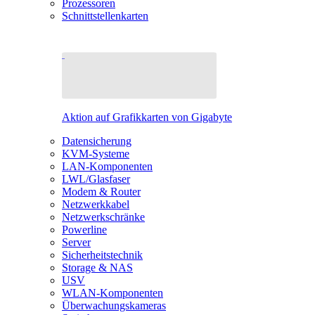
Prozessoren
Schnittstellenkarten
Aktion auf Grafikkarten von Gigabyte
Datensicherung
KVM-Systeme
LAN-Komponenten
LWL/Glasfaser
Modem & Router
Netzwerkkabel
Netzwerkschränke
Powerline
Server
Sicherheitstechnik
Storage & NAS
USV
WLAN-Komponenten
Überwachungskameras