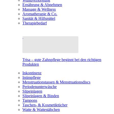
Wundversorgung
Ernährung & Abnehmen
Massage & Wellness
Aromatherapie & Co.
Sanität & Hilfsmittel
Therapiebedarf
Trisa – gute Zahnpflege beginnt bei den richtigen
Produkten
Inkontinenz
Intimpflege
Menstruationstassen & Menstruationsdiscs
Periodenunterwäsche
Slipeinlagen
Slipeinlagen & Binden
Tampons
Taschen- & Kosmetiktücher
Watte & Wattestäbchen