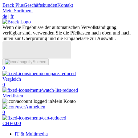
Brack Plus
Geschäftskunden
Kontakt
Mein Sortiment
de
|
fr
Wenn die Ergebnisse der automatischen Vervollständigung
verfügbar sind, verwenden Sie die Pfeiltasten nach oben und nach
unten zur Überprüfung und die Eingabetaste zur Auswahl.
Suchen
0
Vergleich
0
Merklisten
Mein Konto
Anmelden
0
CHF
0.00
IT & Multimedia