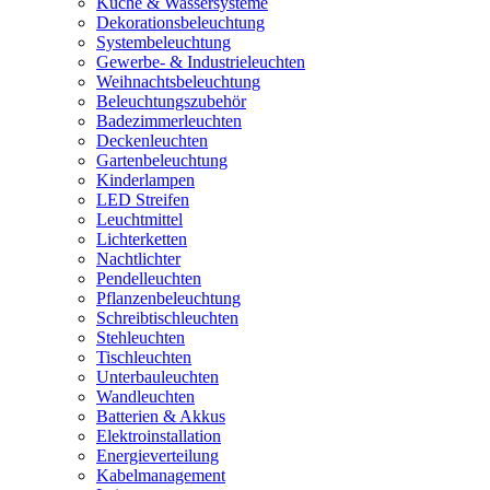
Küche & Wassersysteme
Dekorationsbeleuchtung
Systembeleuchtung
Gewerbe- & Industrieleuchten
Weihnachtsbeleuchtung
Beleuchtungszubehör
Badezimmerleuchten
Deckenleuchten
Gartenbeleuchtung
Kinderlampen
LED Streifen
Leuchtmittel
Lichterketten
Nachtlichter
Pendelleuchten
Pflanzenbeleuchtung
Schreibtischleuchten
Stehleuchten
Tischleuchten
Unterbauleuchten
Wandleuchten
Batterien & Akkus
Elektroinstallation
Energieverteilung
Kabelmanagement