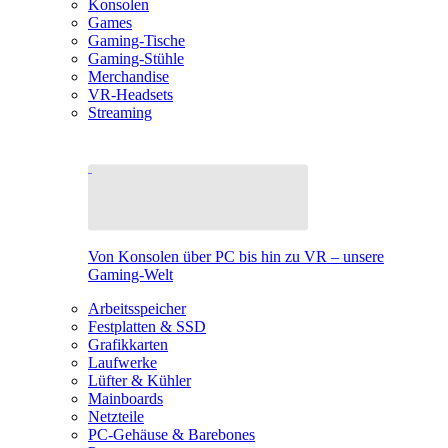
Konsolen
Games
Gaming-Tische
Gaming-Stühle
Merchandise
VR-Headsets
Streaming
Von Konsolen über PC bis hin zu VR – unsere
Gaming-Welt
Arbeitsspeicher
Festplatten & SSD
Grafikkarten
Laufwerke
Lüfter & Kühler
Mainboards
Netzteile
PC-Gehäuse & Barebones