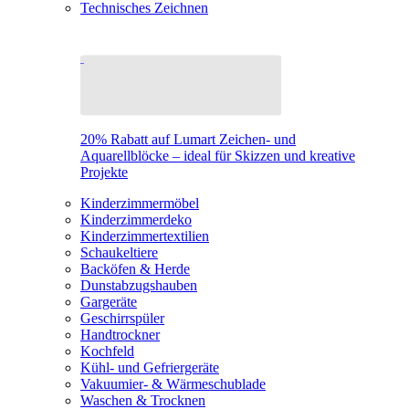
Technisches Zeichnen
20% Rabatt auf Lumart Zeichen- und
Aquarellblöcke – ideal für Skizzen und kreative
Projekte
Kinderzimmermöbel
Kinderzimmerdeko
Kinderzimmertextilien
Schaukeltiere
Backöfen & Herde
Dunstabzugshauben
Gargeräte
Geschirrspüler
Handtrockner
Kochfeld
Kühl- und Gefriergeräte
Vakuumier- & Wärmeschublade
Waschen & Trocknen