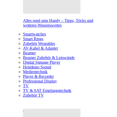
Alles rund ums Handy – Tipps, Tricks und
weiteres Wissenswertes
Smartwatches
Smart Rings
Zubehör Wearables
AV-Kabel & Adapter
Beamer
Beamer Zubehör & Leinwände
Digital Signage Player
Heimkino Sound
Medientechnik
Player & Recorder
Professional Display
TV
TV & SAT Empfangstechnik
Zubehör TV