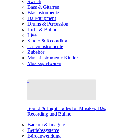
Switch
Bass & Gitarren
Blasinstrumente
DJ Equipment
Drums & Percussion
Licht & Bühne
Live
Studio & Recording
Tasteninstrumente
Zubehör
Musikinstrumente Kinder
Musikspielwaren
Sound & Light – alles für Musiker, DJs,
Recording und Bühne
Backup & Imaging
Betriebssysteme
Büroanwendung