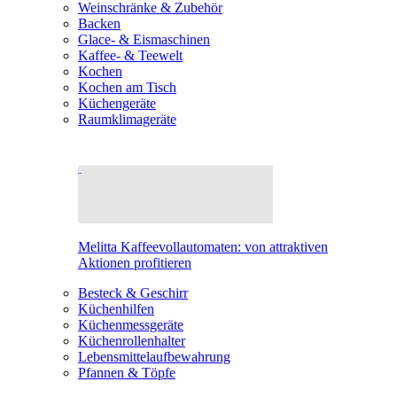
Weinschränke & Zubehör
Backen
Glace- & Eismaschinen
Kaffee- & Teewelt
Kochen
Kochen am Tisch
Küchengeräte
Raumklimageräte
Melitta Kaffeevollautomaten: von attraktiven
Aktionen profitieren
Besteck & Geschirr
Küchenhilfen
Küchenmessgeräte
Küchenrollenhalter
Lebensmittelaufbewahrung
Pfannen & Töpfe