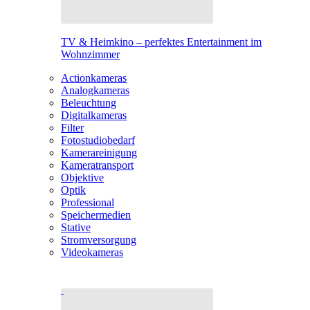
TV & Heimkino – perfektes Entertainment im
Wohnzimmer
Actionkameras
Analogkameras
Beleuchtung
Digitalkameras
Filter
Fotostudiobedarf
Kamerareinigung
Kameratransport
Objektive
Optik
Professional
Speichermedien
Stative
Stromversorgung
Videokameras