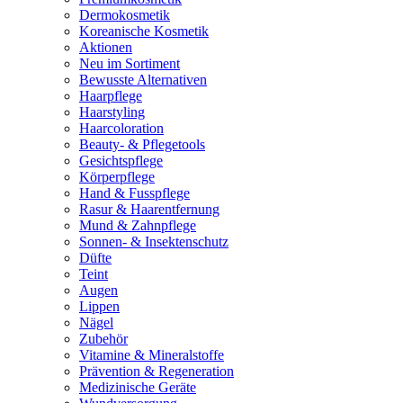
Dermokosmetik
Koreanische Kosmetik
Aktionen
Neu im Sortiment
Bewusste Alternativen
Haarpflege
Haarstyling
Haarcoloration
Beauty- & Pflegetools
Gesichtspflege
Körperpflege
Hand & Fusspflege
Rasur & Haarentfernung
Mund & Zahnpflege
Sonnen- & Insektenschutz
Düfte
Teint
Augen
Lippen
Nägel
Zubehör
Vitamine & Mineralstoffe
Prävention & Regeneration
Medizinische Geräte