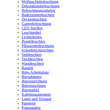
Weihnachtsbeleuchtung
Dekorationsbeleuchtung
Beleuchtungszubehör
Badezimmerleuchten
Deckenleuchten
Gartenbeleuchtung
LED Streifen
Leuchtmittel
Lichterketten
Pendelleuchten
Pflanzenbeleuchtung
Schreibtischleuchten
Stehleuchten
Tischleuchten
Wandleuchten
Basteln
Büro Arbeitsplatz
Büroablagen
Büroeinrichtung
Büromaschinen
Büromöbel
Kabelmanagement
Lager und Versand
Papeterie
Präsentation