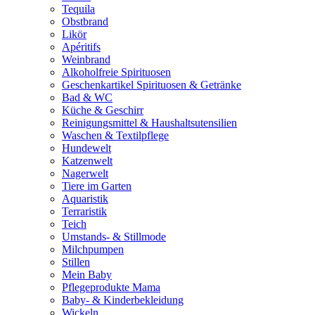
Tequila
Obstbrand
Likör
Apéritifs
Weinbrand
Alkoholfreie Spirituosen
Geschenkartikel Spirituosen & Getränke
Bad & WC
Küche & Geschirr
Reinigungsmittel & Haushaltsutensilien
Waschen & Textilpflege
Hundewelt
Katzenwelt
Nagerwelt
Tiere im Garten
Aquaristik
Terraristik
Teich
Umstands- & Stillmode
Milchpumpen
Stillen
Mein Baby
Pflegeprodukte Mama
Baby- & Kinderbekleidung
Wickeln