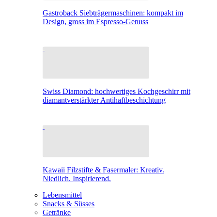
Gastroback Siebträgermaschinen: kompakt im
Design, gross im Espresso-Genuss
Swiss Diamond: hochwertiges Kochgeschirr mit
diamantverstärkter Antihaftbeschichtung
Kawaii Filzstifte & Fasermaler: Kreativ.
Niedlich. Inspirierend.
Lebensmittel
Snacks & Süsses
Getränke