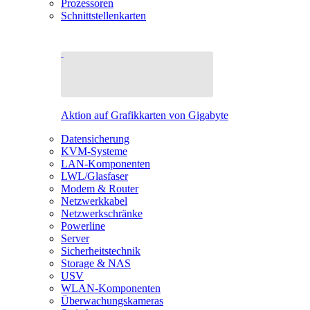
Prozessoren
Schnittstellenkarten
Aktion auf Grafikkarten von Gigabyte
Datensicherung
KVM-Systeme
LAN-Komponenten
LWL/Glasfaser
Modem & Router
Netzwerkkabel
Netzwerkschränke
Powerline
Server
Sicherheitstechnik
Storage & NAS
USV
WLAN-Komponenten
Überwachungskameras