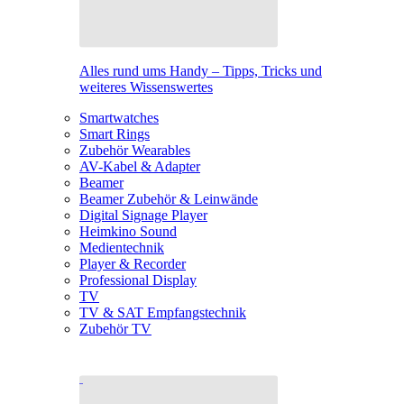
Alles rund ums Handy – Tipps, Tricks und
weiteres Wissenswertes
Smartwatches
Smart Rings
Zubehör Wearables
AV-Kabel & Adapter
Beamer
Beamer Zubehör & Leinwände
Digital Signage Player
Heimkino Sound
Medientechnik
Player & Recorder
Professional Display
TV
TV & SAT Empfangstechnik
Zubehör TV