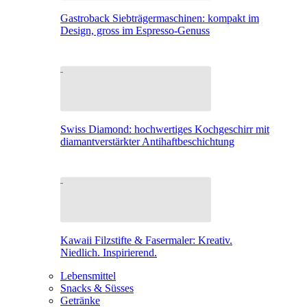
Gastroback Siebträgermaschinen: kompakt im
Design, gross im Espresso-Genuss
Swiss Diamond: hochwertiges Kochgeschirr mit
diamantverstärkter Antihaftbeschichtung
Kawaii Filzstifte & Fasermaler: Kreativ.
Niedlich. Inspirierend.
Lebensmittel
Snacks & Süsses
Getränke