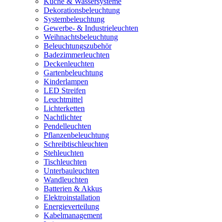
Küche & Wassersysteme
Dekorationsbeleuchtung
Systembeleuchtung
Gewerbe- & Industrieleuchten
Weihnachtsbeleuchtung
Beleuchtungszubehör
Badezimmerleuchten
Deckenleuchten
Gartenbeleuchtung
Kinderlampen
LED Streifen
Leuchtmittel
Lichterketten
Nachtlichter
Pendelleuchten
Pflanzenbeleuchtung
Schreibtischleuchten
Stehleuchten
Tischleuchten
Unterbauleuchten
Wandleuchten
Batterien & Akkus
Elektroinstallation
Energieverteilung
Kabelmanagement