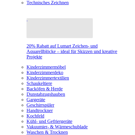
Technisches Zeichnen
20% Rabatt auf Lumart Zeichen- und
Aquarellblöcke – ideal für Skizzen und kreative
Projekte
Kinderzimmermöbel
Kinderzimmerdeko
Kinderzimmertextilien
Schaukeltiere
Backöfen & Herde
Dunstabzugshauben
Gargeräte
Geschirrspüler
Handtrockner
Kochfeld
Kühl- und Gefriergeräte
Vakuumier- & Wärmeschublade
Waschen & Trocknen