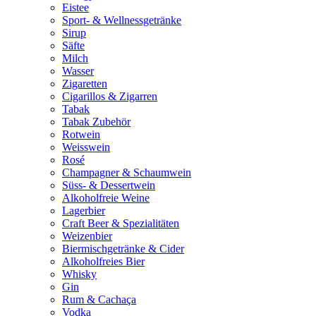
Eistee
Sport- & Wellnessgetränke
Sirup
Säfte
Milch
Wasser
Zigaretten
Cigarillos & Zigarren
Tabak
Tabak Zubehör
Rotwein
Weisswein
Rosé
Champagner & Schaumwein
Süss- & Dessertwein
Alkoholfreie Weine
Lagerbier
Craft Beer & Spezialitäten
Weizenbier
Biermischgetränke & Cider
Alkoholfreies Bier
Whisky
Gin
Rum & Cachaça
Vodka