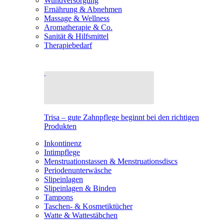
Wundversorgung
Ernährung & Abnehmen
Massage & Wellness
Aromatherapie & Co.
Sanität & Hilfsmittel
Therapiebedarf
Trisa – gute Zahnpflege beginnt bei den richtigen
Produkten
Inkontinenz
Intimpflege
Menstruationstassen & Menstruationsdiscs
Periodenunterwäsche
Slipeinlagen
Slipeinlagen & Binden
Tampons
Taschen- & Kosmetiktücher
Watte & Wattestäbchen