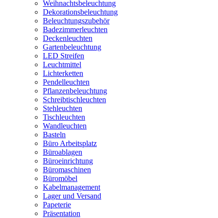
Weihnachtsbeleuchtung
Dekorationsbeleuchtung
Beleuchtungszubehör
Badezimmerleuchten
Deckenleuchten
Gartenbeleuchtung
LED Streifen
Leuchtmittel
Lichterketten
Pendelleuchten
Pflanzenbeleuchtung
Schreibtischleuchten
Stehleuchten
Tischleuchten
Wandleuchten
Basteln
Büro Arbeitsplatz
Büroablagen
Büroeinrichtung
Büromaschinen
Büromöbel
Kabelmanagement
Lager und Versand
Papeterie
Präsentation