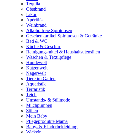
Tequila
Obstbrand
Likör
Apéritifs
Weinbrand
Alkoholfreie Spirituosen
Geschenkartikel Spirituosen & Getränke
Bad & WC
Küche & Geschirr
Reinigungsmittel & Haushaltsutensilien
Waschen & Textilpflege
Hundewelt
Katzenwelt
Nagerwelt
Tiere im Garten
Aquaristik
Terraristik
Teich
Umstands- & Stillmode
Milchpumpen
Stillen
Mein Baby
Pflegeprodukte Mama
Baby- & Kinderbekleidung
Wickeln