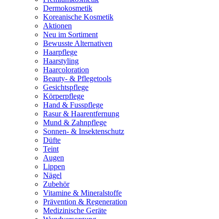
Dermokosmetik
Koreanische Kosmetik
Aktionen
Neu im Sortiment
Bewusste Alternativen
Haarpflege
Haarstyling
Haarcoloration
Beauty- & Pflegetools
Gesichtspflege
Körperpflege
Hand & Fusspflege
Rasur & Haarentfernung
Mund & Zahnpflege
Sonnen- & Insektenschutz
Düfte
Teint
Augen
Lippen
Nägel
Zubehör
Vitamine & Mineralstoffe
Prävention & Regeneration
Medizinische Geräte