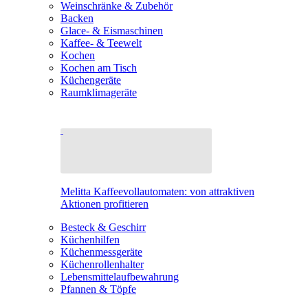
Weinschränke & Zubehör
Backen
Glace- & Eismaschinen
Kaffee- & Teewelt
Kochen
Kochen am Tisch
Küchengeräte
Raumklimageräte
Melitta Kaffeevollautomaten: von attraktiven
Aktionen profitieren
Besteck & Geschirr
Küchenhilfen
Küchenmessgeräte
Küchenrollenhalter
Lebensmittelaufbewahrung
Pfannen & Töpfe