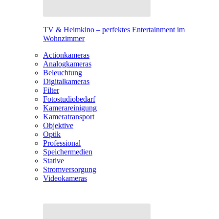
TV & Heimkino – perfektes Entertainment im
Wohnzimmer
Actionkameras
Analogkameras
Beleuchtung
Digitalkameras
Filter
Fotostudiobedarf
Kamerareinigung
Kameratransport
Objektive
Optik
Professional
Speichermedien
Stative
Stromversorgung
Videokameras