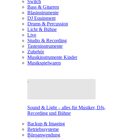
Switch
Bass & Gitarren
Blasinstrumente
DJ Equipment
Drums & Percussion
Licht & Bühne
Live
Studio & Recording
Tasteninstrumente
Zubehör
Musikinstrumente Kinder
Musikspielwaren
Sound & Light – alles für Musiker, DJs,
Recording und Bühne
Backup & Imaging
Betriebssysteme
Büroanwendung