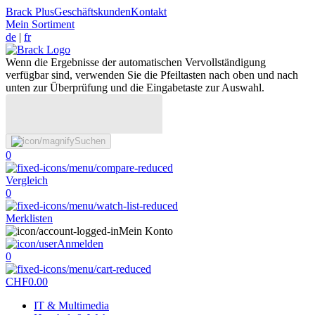
Brack Plus
Geschäftskunden
Kontakt
Mein Sortiment
de
|
fr
Wenn die Ergebnisse der automatischen Vervollständigung
verfügbar sind, verwenden Sie die Pfeiltasten nach oben und nach
unten zur Überprüfung und die Eingabetaste zur Auswahl.
Suchen
0
Vergleich
0
Merklisten
Mein Konto
Anmelden
0
CHF
0.00
IT & Multimedia