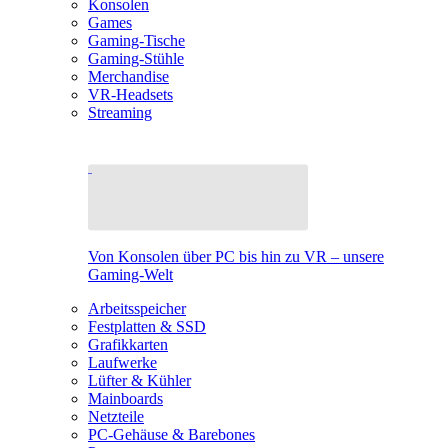
Konsolen
Games
Gaming-Tische
Gaming-Stühle
Merchandise
VR-Headsets
Streaming
Von Konsolen über PC bis hin zu VR – unsere
Gaming-Welt
Arbeitsspeicher
Festplatten & SSD
Grafikkarten
Laufwerke
Lüfter & Kühler
Mainboards
Netzteile
PC-Gehäuse & Barebones