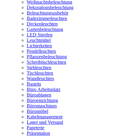
Weihnachtsbeleuchtung
Dekorationsbeleuchtung
Beleuchtungszubehör
Badezimmerleuchten
Deckenleuchten
Gartenbeleuchtung
LED Streifen
Leuchtmittel
Lichterketten
Pendelleuchten
Pflanzenbeleuchtung
Schreibtischleuchten
Stehleuchten
Tischleuchten
Wandleuchten
Basteln
Büro Arbeitsplatz
Büroablagen
Büroeinrichtung
Büromaschinen
Büromöbel
Kabelmanagement
Lager und Versand
Papeterie
Präsentation