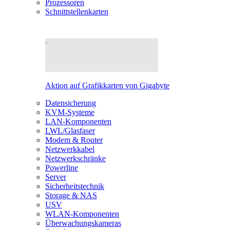
Prozessoren
Schnittstellenkarten
Aktion auf Grafikkarten von Gigabyte
Datensicherung
KVM-Systeme
LAN-Komponenten
LWL/Glasfaser
Modem & Router
Netzwerkkabel
Netzwerkschränke
Powerline
Server
Sicherheitstechnik
Storage & NAS
USV
WLAN-Komponenten
Überwachungskameras