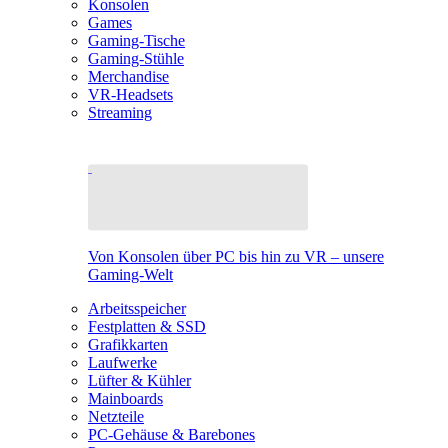
Konsolen
Games
Gaming-Tische
Gaming-Stühle
Merchandise
VR-Headsets
Streaming
Von Konsolen über PC bis hin zu VR – unsere
Gaming-Welt
Arbeitsspeicher
Festplatten & SSD
Grafikkarten
Laufwerke
Lüfter & Kühler
Mainboards
Netzteile
PC-Gehäuse & Barebones