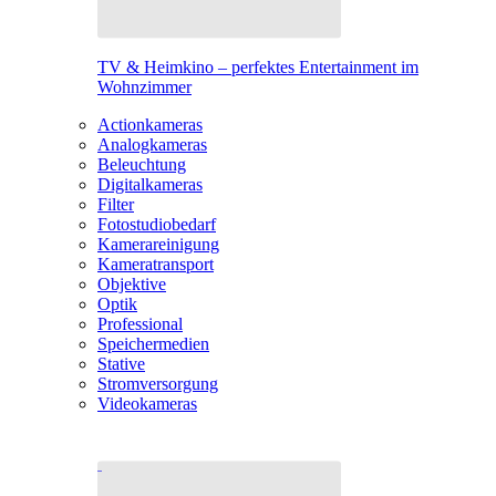
TV & Heimkino – perfektes Entertainment im
Wohnzimmer
Actionkameras
Analogkameras
Beleuchtung
Digitalkameras
Filter
Fotostudiobedarf
Kamerareinigung
Kameratransport
Objektive
Optik
Professional
Speichermedien
Stative
Stromversorgung
Videokameras