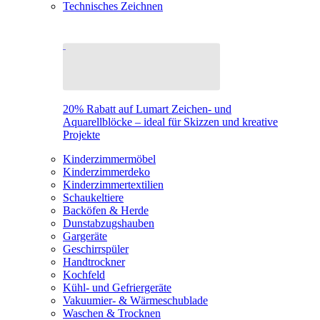
Technisches Zeichnen
20% Rabatt auf Lumart Zeichen- und
Aquarellblöcke – ideal für Skizzen und kreative
Projekte
Kinderzimmermöbel
Kinderzimmerdeko
Kinderzimmertextilien
Schaukeltiere
Backöfen & Herde
Dunstabzugshauben
Gargeräte
Geschirrspüler
Handtrockner
Kochfeld
Kühl- und Gefriergeräte
Vakuumier- & Wärmeschublade
Waschen & Trocknen