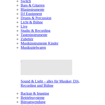
Switch
Bass & Gitarren
Blasinstrumente
DJ Equipment
Drums & Percussion
Licht & Bühne
Live
Studio & Recording
Tasteninstrumente
Zubehör
Musikinstrumente Kinder
Musikspielwaren
Sound & Light – alles für Musiker, DJs,
Recording und Bühne
Backup & Imaging
Betriebssysteme
Büroanwendung