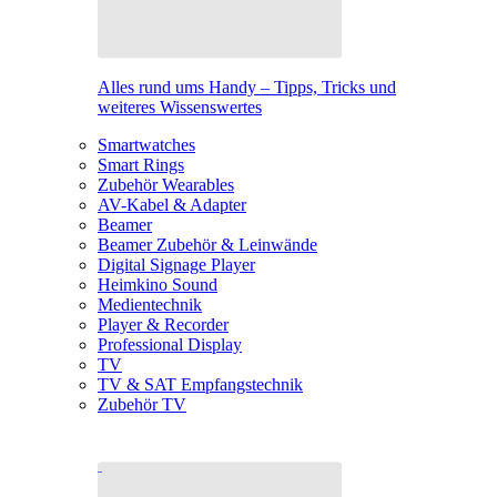
Alles rund ums Handy – Tipps, Tricks und
weiteres Wissenswertes
Smartwatches
Smart Rings
Zubehör Wearables
AV-Kabel & Adapter
Beamer
Beamer Zubehör & Leinwände
Digital Signage Player
Heimkino Sound
Medientechnik
Player & Recorder
Professional Display
TV
TV & SAT Empfangstechnik
Zubehör TV