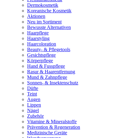
Dermokosmetik
Koreanische Kosmetik
Aktionen
Neu im Sortiment
Bewusste Alternativen
Haarpflege
Haarstyling
Haarcoloration
Beauty- & Pflegetools
Gesichtspflege
Körperpflege
Hand & Fusspflege
Rasur & Haarentfernung
Mund & Zahnpflege
Sonnen- & Insektenschutz
Düfte
Teint
Augen
Lippen
Nägel
Zubehör
Vitamine & Mineralstoffe
Prävention & Regeneration
Medizinische Geräte