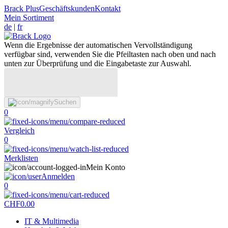
Brack Plus
Geschäftskunden
Kontakt
Mein Sortiment
de
|
fr
Wenn die Ergebnisse der automatischen Vervollständigung
verfügbar sind, verwenden Sie die Pfeiltasten nach oben und nach
unten zur Überprüfung und die Eingabetaste zur Auswahl.
Suchen
0
Vergleich
0
Merklisten
Mein Konto
Anmelden
0
CHF
0.00
IT & Multimedia