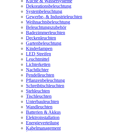
Küche & Wassersysteme
Dekorationsbeleuchtung
Systembeleuchtung
Gewerbe- & Industrieleuchten
Weihnachtsbeleuchtung
Beleuchtungszubehör
Badezimmerleuchten
Deckenleuchten
Gartenbeleuchtung
Kinderlampen
LED Streifen
Leuchtmittel
Lichterketten
Nachtlichter
Pendelleuchten
Pflanzenbeleuchtung
Schreibtischleuchten
Stehleuchten
Tischleuchten
Unterbauleuchten
Wandleuchten
Batterien & Akkus
Elektroinstallation
Energieverteilung
Kabelmanagement