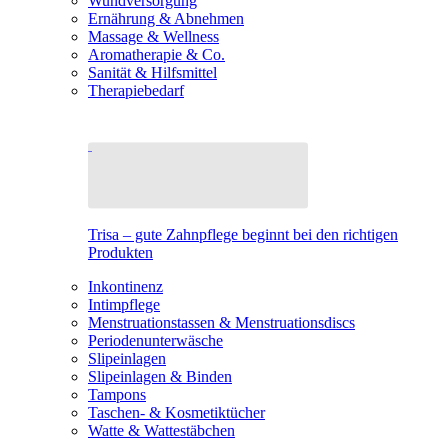
Wundversorgung
Ernährung & Abnehmen
Massage & Wellness
Aromatherapie & Co.
Sanität & Hilfsmittel
Therapiebedarf
Trisa – gute Zahnpflege beginnt bei den richtigen
Produkten
Inkontinenz
Intimpflege
Menstruationstassen & Menstruationsdiscs
Periodenunterwäsche
Slipeinlagen
Slipeinlagen & Binden
Tampons
Taschen- & Kosmetiktücher
Watte & Wattestäbchen