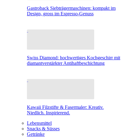
Gastroback Siebträgermaschinen: kompakt im
Design, gross im Espresso-Genuss
Swiss Diamond: hochwertiges Kochgeschirr mit
diamantverstärkter Antihaftbeschichtung
Kawaii Filzstifte & Fasermaler: Kreativ.
Niedlich. Inspirierend.
Lebensmittel
Snacks & Süsses
Getränke