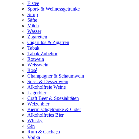
Eistee
Sport- & Wellnessgetränke
Sirup
Säfte
Milch
Wasser
Zigaretten
Cigarillos & Zigarren
Tabak
Tabak Zubehör
Rotwein
Weisswein
Rosé
Champagner & Schaumwein
Süss- & Dessertwein
Alkoholfreie Weine
Lagerbier
Craft Beer & Spezialitäten
Weizenbier
Biermischgetränke & Cider
Alkoholfreies Bier
Whisky
Gin
Rum & Cachaça
Vodka