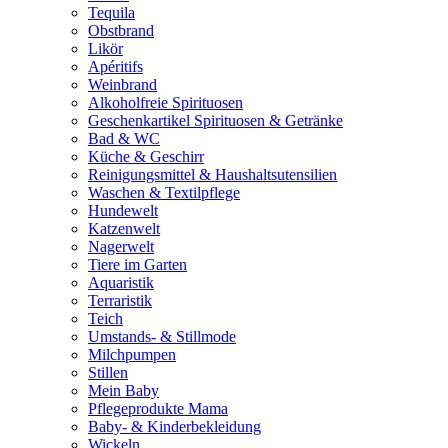
Tequila
Obstbrand
Likör
Apéritifs
Weinbrand
Alkoholfreie Spirituosen
Geschenkartikel Spirituosen & Getränke
Bad & WC
Küche & Geschirr
Reinigungsmittel & Haushaltsutensilien
Waschen & Textilpflege
Hundewelt
Katzenwelt
Nagerwelt
Tiere im Garten
Aquaristik
Terraristik
Teich
Umstands- & Stillmode
Milchpumpen
Stillen
Mein Baby
Pflegeprodukte Mama
Baby- & Kinderbekleidung
Wickeln