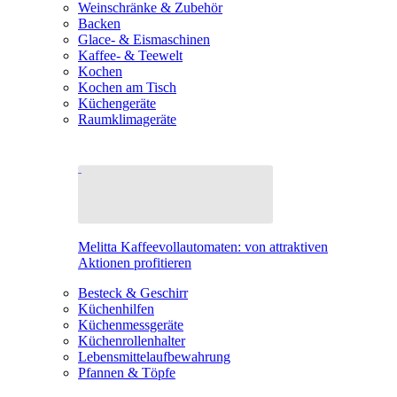
Weinschränke & Zubehör
Backen
Glace- & Eismaschinen
Kaffee- & Teewelt
Kochen
Kochen am Tisch
Küchengeräte
Raumklimageräte
Melitta Kaffeevollautomaten: von attraktiven
Aktionen profitieren
Besteck & Geschirr
Küchenhilfen
Küchenmessgeräte
Küchenrollenhalter
Lebensmittelaufbewahrung
Pfannen & Töpfe