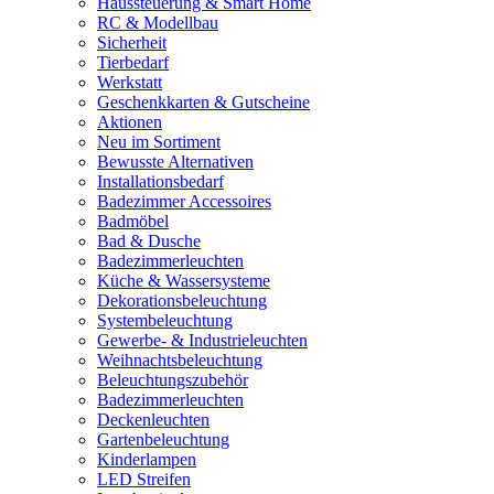
Haussteuerung & Smart Home
RC & Modellbau
Sicherheit
Tierbedarf
Werkstatt
Geschenkkarten & Gutscheine
Aktionen
Neu im Sortiment
Bewusste Alternativen
Installationsbedarf
Badezimmer Accessoires
Badmöbel
Bad & Dusche
Badezimmerleuchten
Küche & Wassersysteme
Dekorationsbeleuchtung
Systembeleuchtung
Gewerbe- & Industrieleuchten
Weihnachtsbeleuchtung
Beleuchtungszubehör
Badezimmerleuchten
Deckenleuchten
Gartenbeleuchtung
Kinderlampen
LED Streifen