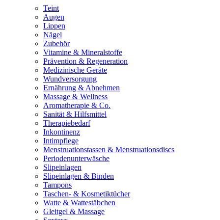
Teint
Augen
Lippen
Nägel
Zubehör
Vitamine & Mineralstoffe
Prävention & Regeneration
Medizinische Geräte
Wundversorgung
Ernährung & Abnehmen
Massage & Wellness
Aromatherapie & Co.
Sanität & Hilfsmittel
Therapiebedarf
Inkontinenz
Intimpflege
Menstruationstassen & Menstruationsdiscs
Periodenunterwäsche
Slipeinlagen
Slipeinlagen & Binden
Tampons
Taschen- & Kosmetiktücher
Watte & Wattestäbchen
Gleitgel & Massage