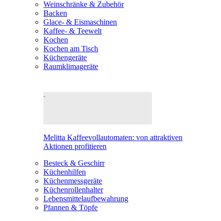
Weinschränke & Zubehör
Backen
Glace- & Eismaschinen
Kaffee- & Teewelt
Kochen
Kochen am Tisch
Küchengeräte
Raumklimageräte
Melitta Kaffeevollautomaten: von attraktiven
Aktionen profitieren
Besteck & Geschirr
Küchenhilfen
Küchenmessgeräte
Küchenrollenhalter
Lebensmittelaufbewahrung
Pfannen & Töpfe