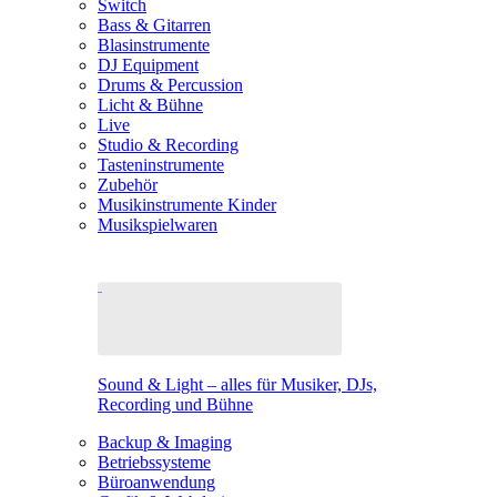
Switch
Bass & Gitarren
Blasinstrumente
DJ Equipment
Drums & Percussion
Licht & Bühne
Live
Studio & Recording
Tasteninstrumente
Zubehör
Musikinstrumente Kinder
Musikspielwaren
Sound & Light – alles für Musiker, DJs,
Recording und Bühne
Backup & Imaging
Betriebssysteme
Büroanwendung