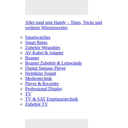
Alles rund ums Handy – Tipps, Tricks und
weiteres Wissenswertes
Smartwatches
Smart Rings
Zubehör Wearables
AV-Kabel & Adapter
Beamer
Beamer Zubehör & Leinwände
Digital Signage Player
Heimkino Sound
Medientechnik
Player & Recorder
Professional Display
TV
TV & SAT Empfangstechnik
Zubehör TV