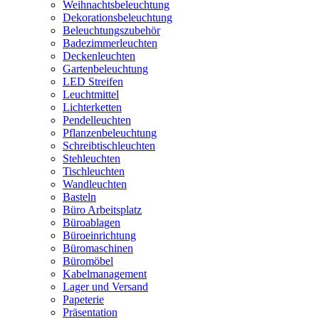
Weihnachtsbeleuchtung
Dekorationsbeleuchtung
Beleuchtungszubehör
Badezimmerleuchten
Deckenleuchten
Gartenbeleuchtung
LED Streifen
Leuchtmittel
Lichterketten
Pendelleuchten
Pflanzenbeleuchtung
Schreibtischleuchten
Stehleuchten
Tischleuchten
Wandleuchten
Basteln
Büro Arbeitsplatz
Büroablagen
Büroeinrichtung
Büromaschinen
Büromöbel
Kabelmanagement
Lager und Versand
Papeterie
Präsentation