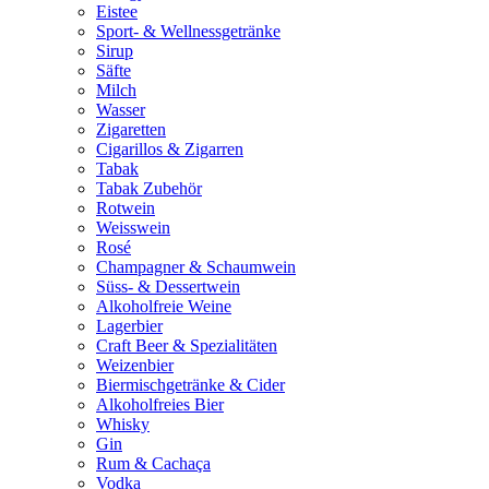
Eistee
Sport- & Wellnessgetränke
Sirup
Säfte
Milch
Wasser
Zigaretten
Cigarillos & Zigarren
Tabak
Tabak Zubehör
Rotwein
Weisswein
Rosé
Champagner & Schaumwein
Süss- & Dessertwein
Alkoholfreie Weine
Lagerbier
Craft Beer & Spezialitäten
Weizenbier
Biermischgetränke & Cider
Alkoholfreies Bier
Whisky
Gin
Rum & Cachaça
Vodka