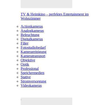
TV & Heimkino – perfektes Entertainment im
Wohnzimmer
Actionkameras
Analogkameras
Beleuchtung
Digitalkameras
Filter
Fotostudiobedarf
Kamerareinigung
Kameratransport
Objektive
Optik
Professional
Speichermedien
Stative
Stromversorgung
Videokameras