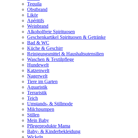
Tequila
Obstbrand
Likör
Apéritifs
Weinbrand
Alkoholfreie Spirituosen
Geschenkartikel Spirituosen & Getränke
Bad & WC
Küche & Geschirr
Reinigungsmittel & Haushaltsutensilien
Waschen & Textilpflege
Hundewelt
Katzenwelt
Nagerwelt
Tiere im Garten
Aquaristik
Terraristik
Teich
Umstands- & Stillmode
Milchpumpen
Stillen
Mein Baby
Pflegeprodukte Mama
Baby- & Kinderbekleidung
Wickeln