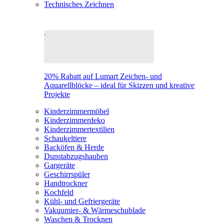
Technisches Zeichnen
20% Rabatt auf Lumart Zeichen- und
Aquarellblöcke – ideal für Skizzen und kreative
Projekte
Kinderzimmermöbel
Kinderzimmerdeko
Kinderzimmertextilien
Schaukeltiere
Backöfen & Herde
Dunstabzugshauben
Gargeräte
Geschirrspüler
Handtrockner
Kochfeld
Kühl- und Gefriergeräte
Vakuumier- & Wärmeschublade
Waschen & Trocknen