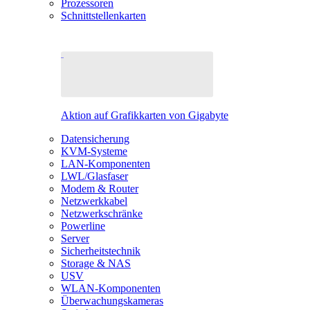
Prozessoren
Schnittstellenkarten
Aktion auf Grafikkarten von Gigabyte
Datensicherung
KVM-Systeme
LAN-Komponenten
LWL/Glasfaser
Modem & Router
Netzwerkkabel
Netzwerkschränke
Powerline
Server
Sicherheitstechnik
Storage & NAS
USV
WLAN-Komponenten
Überwachungskameras