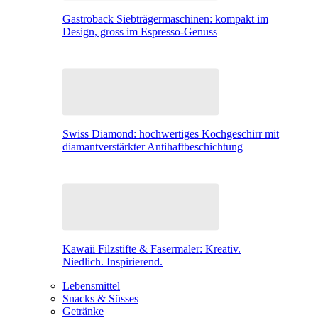
Gastroback Siebträgermaschinen: kompakt im
Design, gross im Espresso-Genuss
Swiss Diamond: hochwertiges Kochgeschirr mit
diamantverstärkter Antihaftbeschichtung
Kawaii Filzstifte & Fasermaler: Kreativ.
Niedlich. Inspirierend.
Lebensmittel
Snacks & Süsses
Getränke