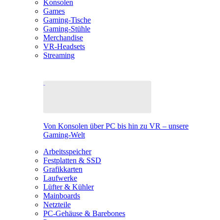
Konsolen
Games
Gaming-Tische
Gaming-Stühle
Merchandise
VR-Headsets
Streaming
Von Konsolen über PC bis hin zu VR – unsere
Gaming-Welt
Arbeitsspeicher
Festplatten & SSD
Grafikkarten
Laufwerke
Lüfter & Kühler
Mainboards
Netzteile
PC-Gehäuse & Barebones