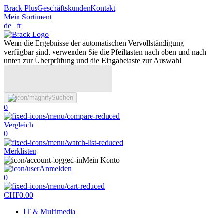
Brack Plus
Geschäftskunden
Kontakt
Mein Sortiment
de
|
fr
Wenn die Ergebnisse der automatischen Vervollständigung
verfügbar sind, verwenden Sie die Pfeiltasten nach oben und nach
unten zur Überprüfung und die Eingabetaste zur Auswahl.
Suchen
0
Vergleich
0
Merklisten
Mein Konto
Anmelden
0
CHF
0.00
IT & Multimedia