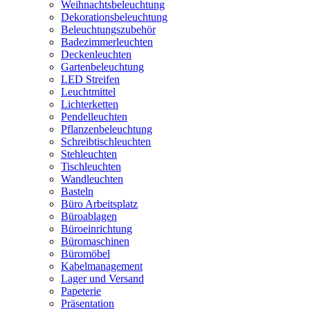
Weihnachtsbeleuchtung
Dekorationsbeleuchtung
Beleuchtungszubehör
Badezimmerleuchten
Deckenleuchten
Gartenbeleuchtung
LED Streifen
Leuchtmittel
Lichterketten
Pendelleuchten
Pflanzenbeleuchtung
Schreibtischleuchten
Stehleuchten
Tischleuchten
Wandleuchten
Basteln
Büro Arbeitsplatz
Büroablagen
Büroeinrichtung
Büromaschinen
Büromöbel
Kabelmanagement
Lager und Versand
Papeterie
Präsentation