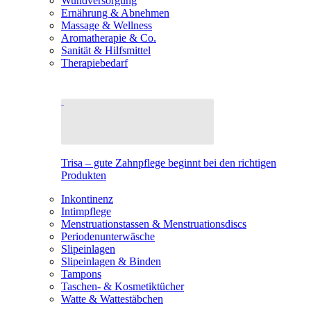
Wundversorgung
Ernährung & Abnehmen
Massage & Wellness
Aromatherapie & Co.
Sanität & Hilfsmittel
Therapiebedarf
Trisa – gute Zahnpflege beginnt bei den richtigen
Produkten
Inkontinenz
Intimpflege
Menstruationstassen & Menstruationsdiscs
Periodenunterwäsche
Slipeinlagen
Slipeinlagen & Binden
Tampons
Taschen- & Kosmetiktücher
Watte & Wattestäbchen