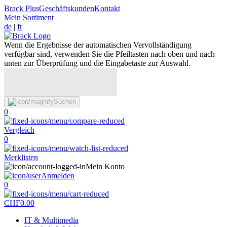
Brack Plus
Geschäftskunden
Kontakt
Mein Sortiment
de
|
fr
Wenn die Ergebnisse der automatischen Vervollständigung
verfügbar sind, verwenden Sie die Pfeiltasten nach oben und nach
unten zur Überprüfung und die Eingabetaste zur Auswahl.
Suchen
0
Vergleich
0
Merklisten
Mein Konto
Anmelden
0
CHF
0.00
IT & Multimedia