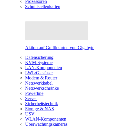
Prozessoren
Schnittstellenkarten
Aktion auf Grafikkarten von Gigabyte
Datensicherung
KVM-Systeme
LAN-Komponenten
LWL/Glasfaser
Modem & Router
Netzwerkkabel
Netzwerkschränke
Powerline
Server
Sicherheitstechnik
Storage & NAS
USV
WLAN-Komponenten
Überwachungskameras