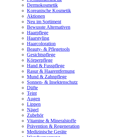
Dermokosmetik
Koreanische Kosmetik
Aktionen
Neu im Sortiment
Bewusste Alternativen
Haarpflege
Haarstyling
Haarcoloration
Beauty- & Pflegetools
Gesichtspflege
Körperpflege
Hand & Fusspflege
Rasur & Haarentfernung
Mund & Zahnpflege
Sonnen- & Insektenschutz
Düfte
Teint
Augen
Lippen
Nägel
Zubehör
Vitamine & Mineralstoffe
Prävention & Regeneration
Medizinische Geräte