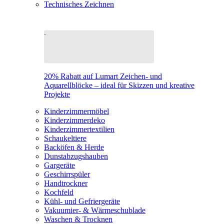
Technisches Zeichnen
20% Rabatt auf Lumart Zeichen- und
Aquarellblöcke – ideal für Skizzen und kreative
Projekte
Kinderzimmermöbel
Kinderzimmerdeko
Kinderzimmertextilien
Schaukeltiere
Backöfen & Herde
Dunstabzugshauben
Gargeräte
Geschirrspüler
Handtrockner
Kochfeld
Kühl- und Gefriergeräte
Vakuumier- & Wärmeschublade
Waschen & Trocknen