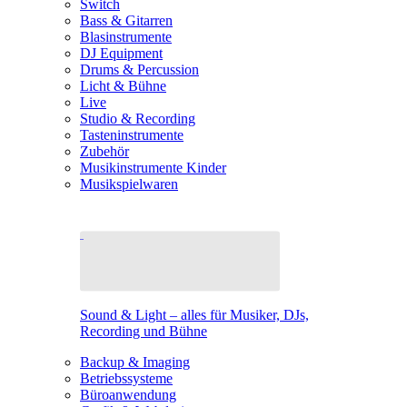
Switch
Bass & Gitarren
Blasinstrumente
DJ Equipment
Drums & Percussion
Licht & Bühne
Live
Studio & Recording
Tasteninstrumente
Zubehör
Musikinstrumente Kinder
Musikspielwaren
Sound & Light – alles für Musiker, DJs,
Recording und Bühne
Backup & Imaging
Betriebssysteme
Büroanwendung