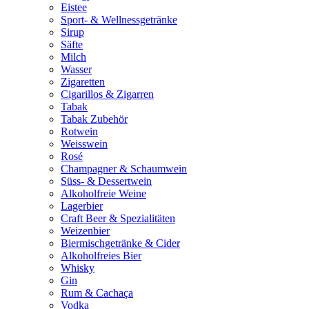
Eistee
Sport- & Wellnessgetränke
Sirup
Säfte
Milch
Wasser
Zigaretten
Cigarillos & Zigarren
Tabak
Tabak Zubehör
Rotwein
Weisswein
Rosé
Champagner & Schaumwein
Süss- & Dessertwein
Alkoholfreie Weine
Lagerbier
Craft Beer & Spezialitäten
Weizenbier
Biermischgetränke & Cider
Alkoholfreies Bier
Whisky
Gin
Rum & Cachaça
Vodka