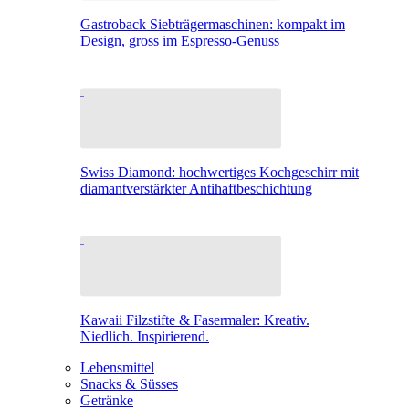
Gastroback Siebträgermaschinen: kompakt im
Design, gross im Espresso-Genuss
Swiss Diamond: hochwertiges Kochgeschirr mit
diamantverstärkter Antihaftbeschichtung
Kawaii Filzstifte & Fasermaler: Kreativ.
Niedlich. Inspirierend.
Lebensmittel
Snacks & Süsses
Getränke