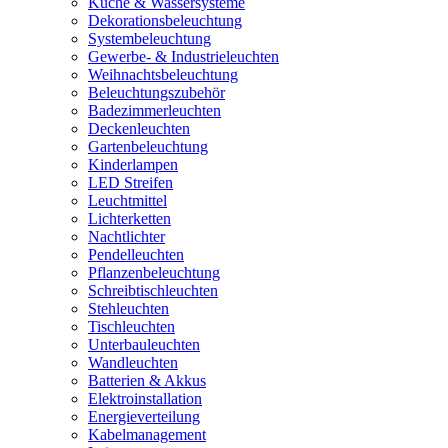
Küche & Wassersysteme
Dekorationsbeleuchtung
Systembeleuchtung
Gewerbe- & Industrieleuchten
Weihnachtsbeleuchtung
Beleuchtungszubehör
Badezimmerleuchten
Deckenleuchten
Gartenbeleuchtung
Kinderlampen
LED Streifen
Leuchtmittel
Lichterketten
Nachtlichter
Pendelleuchten
Pflanzenbeleuchtung
Schreibtischleuchten
Stehleuchten
Tischleuchten
Unterbauleuchten
Wandleuchten
Batterien & Akkus
Elektroinstallation
Energieverteilung
Kabelmanagement