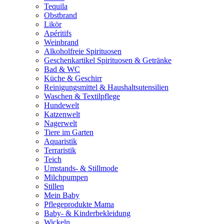
Tequila
Obstbrand
Likör
Apéritifs
Weinbrand
Alkoholfreie Spirituosen
Geschenkartikel Spirituosen & Getränke
Bad & WC
Küche & Geschirr
Reinigungsmittel & Haushaltsutensilien
Waschen & Textilpflege
Hundewelt
Katzenwelt
Nagerwelt
Tiere im Garten
Aquaristik
Terraristik
Teich
Umstands- & Stillmode
Milchpumpen
Stillen
Mein Baby
Pflegeprodukte Mama
Baby- & Kinderbekleidung
Wickeln