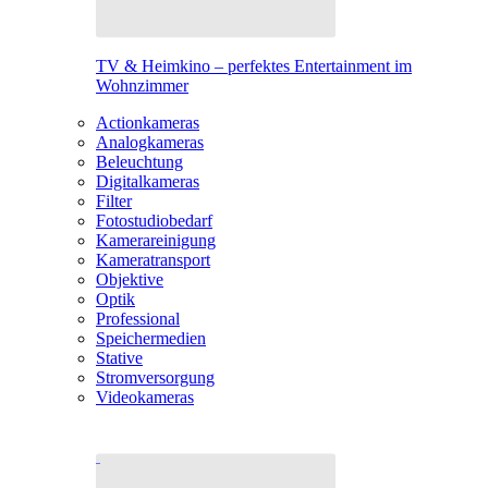
TV & Heimkino – perfektes Entertainment im
Wohnzimmer
Actionkameras
Analogkameras
Beleuchtung
Digitalkameras
Filter
Fotostudiobedarf
Kamerareinigung
Kameratransport
Objektive
Optik
Professional
Speichermedien
Stative
Stromversorgung
Videokameras