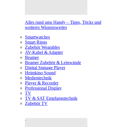
Alles rund ums Handy – Tipps, Tricks und
weiteres Wissenswertes
Smartwatches
Smart Rings
Zubehör Wearables
AV-Kabel & Adapter
Beamer
Beamer Zubehör & Leinwände
Digital Signage Player
Heimkino Sound
Medientechnik
Player & Recorder
Professional Display
TV
TV & SAT Empfangstechnik
Zubehör TV