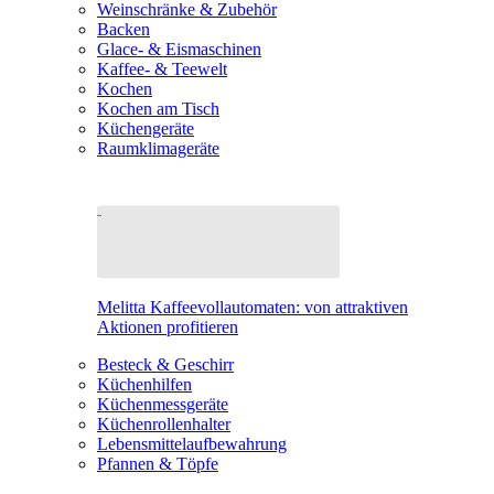
Weinschränke & Zubehör
Backen
Glace- & Eismaschinen
Kaffee- & Teewelt
Kochen
Kochen am Tisch
Küchengeräte
Raumklimageräte
Melitta Kaffeevollautomaten: von attraktiven
Aktionen profitieren
Besteck & Geschirr
Küchenhilfen
Küchenmessgeräte
Küchenrollenhalter
Lebensmittelaufbewahrung
Pfannen & Töpfe