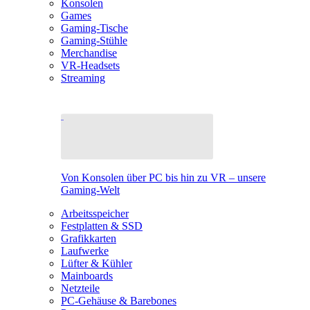
Konsolen
Games
Gaming-Tische
Gaming-Stühle
Merchandise
VR-Headsets
Streaming
Von Konsolen über PC bis hin zu VR – unsere
Gaming-Welt
Arbeitsspeicher
Festplatten & SSD
Grafikkarten
Laufwerke
Lüfter & Kühler
Mainboards
Netzteile
PC-Gehäuse & Barebones