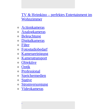
TV & Heimkino – perfektes Entertainment im
Wohnzimmer
Actionkameras
Analogkameras
Beleuchtung
Digitalkameras
Filter
Fotostudiobedarf
Kamerareinigung
Kameratransport
Objektive
Optik
Professional
Speichermedien
Stative
Stromversorgung
Videokameras