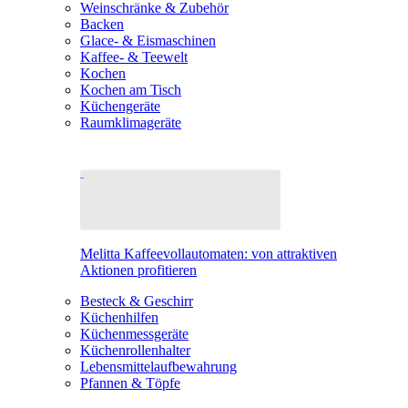
Weinschränke & Zubehör
Backen
Glace- & Eismaschinen
Kaffee- & Teewelt
Kochen
Kochen am Tisch
Küchengeräte
Raumklimageräte
Melitta Kaffeevollautomaten: von attraktiven
Aktionen profitieren
Besteck & Geschirr
Küchenhilfen
Küchenmessgeräte
Küchenrollenhalter
Lebensmittelaufbewahrung
Pfannen & Töpfe