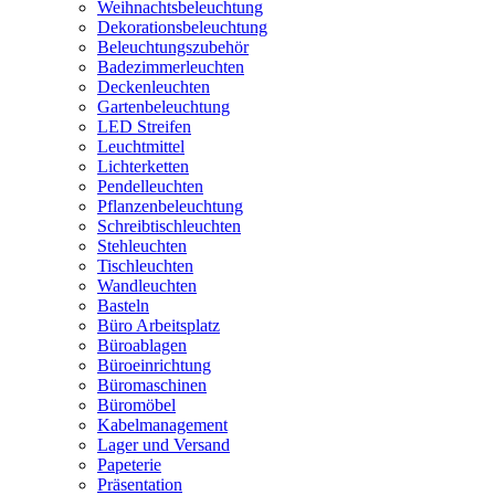
Weihnachtsbeleuchtung
Dekorationsbeleuchtung
Beleuchtungszubehör
Badezimmerleuchten
Deckenleuchten
Gartenbeleuchtung
LED Streifen
Leuchtmittel
Lichterketten
Pendelleuchten
Pflanzenbeleuchtung
Schreibtischleuchten
Stehleuchten
Tischleuchten
Wandleuchten
Basteln
Büro Arbeitsplatz
Büroablagen
Büroeinrichtung
Büromaschinen
Büromöbel
Kabelmanagement
Lager und Versand
Papeterie
Präsentation