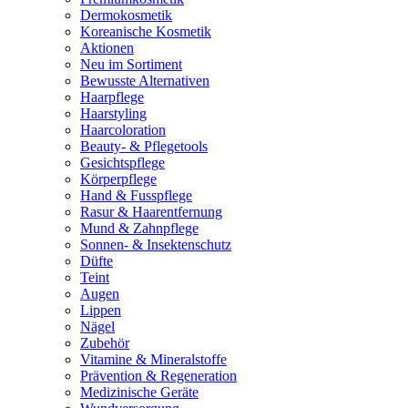
Dermokosmetik
Koreanische Kosmetik
Aktionen
Neu im Sortiment
Bewusste Alternativen
Haarpflege
Haarstyling
Haarcoloration
Beauty- & Pflegetools
Gesichtspflege
Körperpflege
Hand & Fusspflege
Rasur & Haarentfernung
Mund & Zahnpflege
Sonnen- & Insektenschutz
Düfte
Teint
Augen
Lippen
Nägel
Zubehör
Vitamine & Mineralstoffe
Prävention & Regeneration
Medizinische Geräte