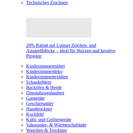
Technisches Zeichnen
20% Rabatt auf Lumart Zeichen- und
Aquarellblöcke – ideal für Skizzen und kreative
Projekte
Kinderzimmermöbel
Kinderzimmerdeko
Kinderzimmertextilien
Schaukeltiere
Backöfen & Herde
Dunstabzugshauben
Gargeräte
Geschirrspüler
Handtrockner
Kochfeld
Kühl- und Gefriergeräte
Vakuumier- & Wärmeschublade
Waschen & Trocknen