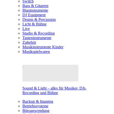
Switch
Bass & Gitarren
Blasinstrumente
DJ Equipment
Drums & Percussion
Licht & Bühne
Live
Studio & Recording
Tasteninstrumente
Zubehör
Musikinstrumente Kinder
Musikspielwaren
Sound & Light – alles für Musiker, DJs,
Recording und Bühne
Backup & Imaging
Betriebssysteme
Büroanwendung