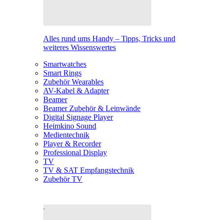
Alles rund ums Handy – Tipps, Tricks und
weiteres Wissenswertes
Smartwatches
Smart Rings
Zubehör Wearables
AV-Kabel & Adapter
Beamer
Beamer Zubehör & Leinwände
Digital Signage Player
Heimkino Sound
Medientechnik
Player & Recorder
Professional Display
TV
TV & SAT Empfangstechnik
Zubehör TV