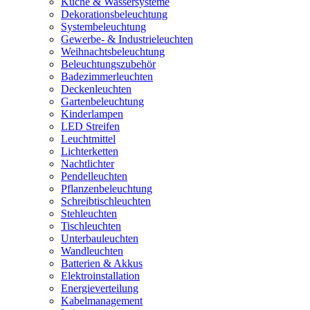
Küche & Wassersysteme
Dekorationsbeleuchtung
Systembeleuchtung
Gewerbe- & Industrieleuchten
Weihnachtsbeleuchtung
Beleuchtungszubehör
Badezimmerleuchten
Deckenleuchten
Gartenbeleuchtung
Kinderlampen
LED Streifen
Leuchtmittel
Lichterketten
Nachtlichter
Pendelleuchten
Pflanzenbeleuchtung
Schreibtischleuchten
Stehleuchten
Tischleuchten
Unterbauleuchten
Wandleuchten
Batterien & Akkus
Elektroinstallation
Energieverteilung
Kabelmanagement