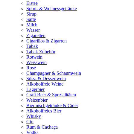
Eistee
Sport- & Wellnessgetränke
Sirup
Säfte
Milch
Wasser
Zigaretten
Cigarillos & Zigarren
Tabak
Tabak Zubehör
Rotwein
Weisswein
Rosé
Champagner & Schaumwein
Süss- & Dessertwein
Alkoholfreie Weine
Lagerbier
Craft Beer & Spezialitäten
Weizenbier
Biermischgetränke & Cider
Alkoholfreies Bier
Whisky
Gin
Rum & Cachaça
Vodka