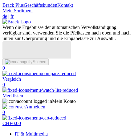
Brack Plus
Geschäftskunden
Kontakt
Mein Sortiment
de
|
fr
Wenn die Ergebnisse der automatischen Vervollständigung
verfügbar sind, verwenden Sie die Pfeiltasten nach oben und nach
unten zur Überprüfung und die Eingabetaste zur Auswahl.
Suchen
0
Vergleich
0
Merklisten
Mein Konto
Anmelden
0
CHF
0.00
IT & Multimedia