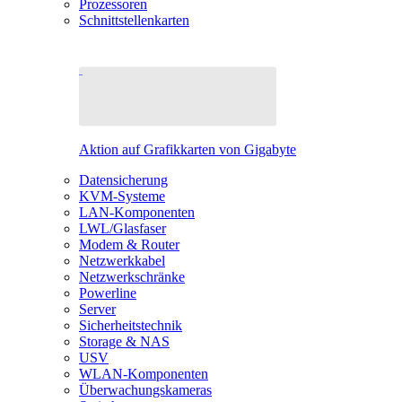
Prozessoren
Schnittstellenkarten
Aktion auf Grafikkarten von Gigabyte
Datensicherung
KVM-Systeme
LAN-Komponenten
LWL/Glasfaser
Modem & Router
Netzwerkkabel
Netzwerkschränke
Powerline
Server
Sicherheitstechnik
Storage & NAS
USV
WLAN-Komponenten
Überwachungskameras