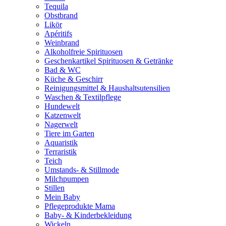
Tequila
Obstbrand
Likör
Apéritifs
Weinbrand
Alkoholfreie Spirituosen
Geschenkartikel Spirituosen & Getränke
Bad & WC
Küche & Geschirr
Reinigungsmittel & Haushaltsutensilien
Waschen & Textilpflege
Hundewelt
Katzenwelt
Nagerwelt
Tiere im Garten
Aquaristik
Terraristik
Teich
Umstands- & Stillmode
Milchpumpen
Stillen
Mein Baby
Pflegeprodukte Mama
Baby- & Kinderbekleidung
Wickeln