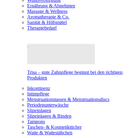
Wundversorgung
Ernährung & Abnehmen
Massage & Wellness
Aromatherapie & Co.
Sanität & Hilfsmittel
Therapiebedarf
Trisa – gute Zahnpflege beginnt bei den richtigen
Produkten
Inkontinenz
Intimpflege
Menstruationstassen & Menstruationsdiscs
Periodenunterwäsche
Slipeinlagen
Slipeinlagen & Binden
Tampons
Taschen- & Kosmetiktücher
Watte & Wattestäbchen