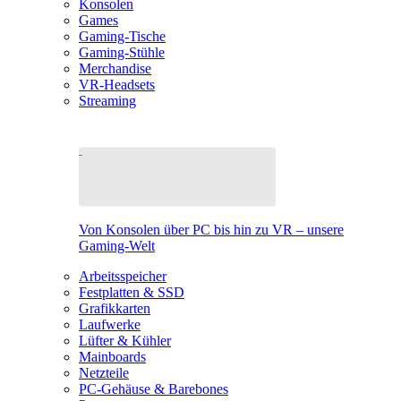
Konsolen
Games
Gaming-Tische
Gaming-Stühle
Merchandise
VR-Headsets
Streaming
Von Konsolen über PC bis hin zu VR – unsere
Gaming-Welt
Arbeitsspeicher
Festplatten & SSD
Grafikkarten
Laufwerke
Lüfter & Kühler
Mainboards
Netzteile
PC-Gehäuse & Barebones