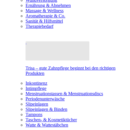
Wundversorgung
Ernährung & Abnehmen
Massage & Wellness
Aromatherapie & Co.
Sanität & Hilfsmittel
Therapiebedarf
Trisa – gute Zahnpflege beginnt bei den richtigen
Produkten
Inkontinenz
Intimpflege
Menstruationstassen & Menstruationsdiscs
Periodenunterwäsche
Slipeinlagen
Slipeinlagen & Binden
Tampons
Taschen- & Kosmetiktücher
Watte & Wattestäbchen