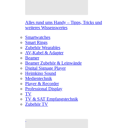
Alles rund ums Handy – Tipps, Tricks und
weiteres Wissenswertes
Smartwatches
Smart Rings
Zubehör Wearables
AV-Kabel & Adapter
Beamer
Beamer Zubehör & Leinwände
Digital Signage Player
Heimkino Sound
Medientechnik
Player & Recorder
Professional Display
TV
TV & SAT Empfangstechnik
Zubehör TV