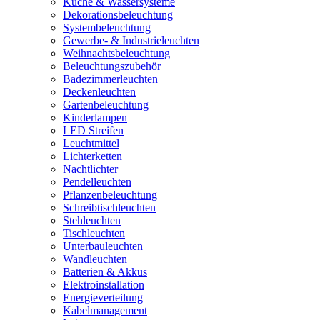
Küche & Wassersysteme
Dekorationsbeleuchtung
Systembeleuchtung
Gewerbe- & Industrieleuchten
Weihnachtsbeleuchtung
Beleuchtungszubehör
Badezimmerleuchten
Deckenleuchten
Gartenbeleuchtung
Kinderlampen
LED Streifen
Leuchtmittel
Lichterketten
Nachtlichter
Pendelleuchten
Pflanzenbeleuchtung
Schreibtischleuchten
Stehleuchten
Tischleuchten
Unterbauleuchten
Wandleuchten
Batterien & Akkus
Elektroinstallation
Energieverteilung
Kabelmanagement