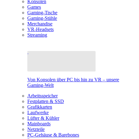
Konsolen
Games
Gaming-Tische
Gaming-Stühle
Merchandise
VR-Headsets
Streaming
Von Konsolen über PC bis hin zu VR – unsere
Gaming-Welt
Arbeitsspeicher
Festplatten & SSD
Grafikkarten
Laufwerke
Lüfter & Kühler
Mainboards
Netzteile
PC-Gehäuse & Barebones