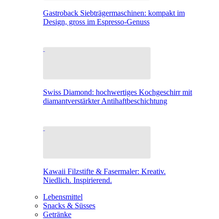
Gastroback Siebträgermaschinen: kompakt im
Design, gross im Espresso-Genuss
Swiss Diamond: hochwertiges Kochgeschirr mit
diamantverstärkter Antihaftbeschichtung
Kawaii Filzstifte & Fasermaler: Kreativ.
Niedlich. Inspirierend.
Lebensmittel
Snacks & Süsses
Getränke