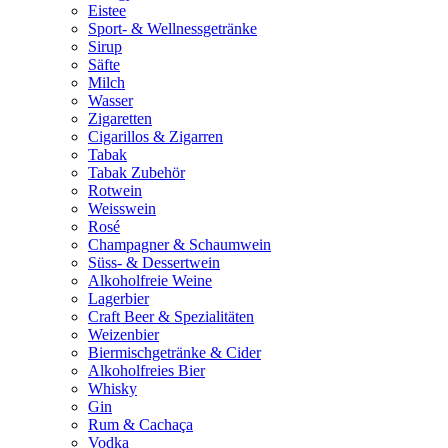
Eistee
Sport- & Wellnessgetränke
Sirup
Säfte
Milch
Wasser
Zigaretten
Cigarillos & Zigarren
Tabak
Tabak Zubehör
Rotwein
Weisswein
Rosé
Champagner & Schaumwein
Süss- & Dessertwein
Alkoholfreie Weine
Lagerbier
Craft Beer & Spezialitäten
Weizenbier
Biermischgetränke & Cider
Alkoholfreies Bier
Whisky
Gin
Rum & Cachaça
Vodka