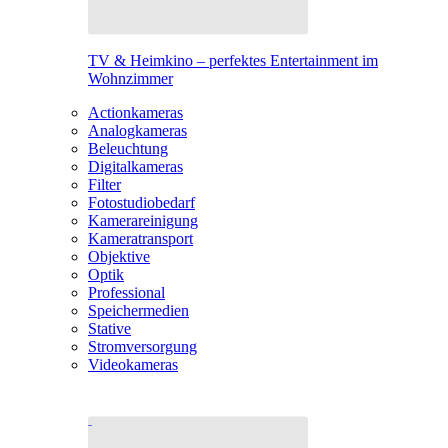
TV & Heimkino – perfektes Entertainment im
Wohnzimmer
Actionkameras
Analogkameras
Beleuchtung
Digitalkameras
Filter
Fotostudiobedarf
Kamerareinigung
Kameratransport
Objektive
Optik
Professional
Speichermedien
Stative
Stromversorgung
Videokameras