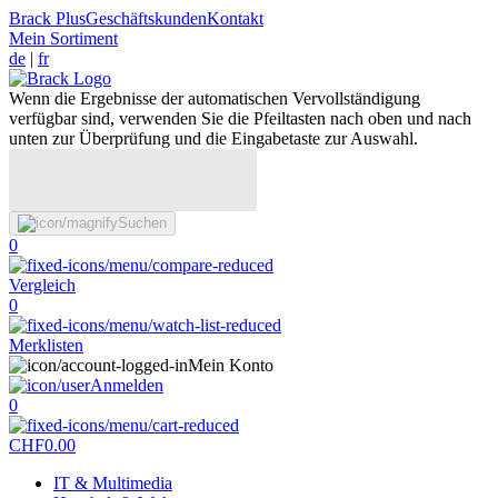
Brack Plus
Geschäftskunden
Kontakt
Mein Sortiment
de
|
fr
Wenn die Ergebnisse der automatischen Vervollständigung
verfügbar sind, verwenden Sie die Pfeiltasten nach oben und nach
unten zur Überprüfung und die Eingabetaste zur Auswahl.
Suchen
0
Vergleich
0
Merklisten
Mein Konto
Anmelden
0
CHF
0.00
IT & Multimedia