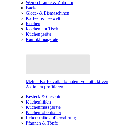
Weinschränke & Zubehör
Backen
Glace- & Eismaschinen
Kaffee- & Teewelt
Kochen
Kochen am Tisch
Küchengeräte
Raumklimageräte
Melitta Kaffeevollautomaten: von attraktiven
Aktionen profitieren
Besteck & Geschirr
Küchenhilfen
Küchenmessgeräte
Küchenrollenhalter
Lebensmittelaufbewahrung
Pfannen & Töpfe