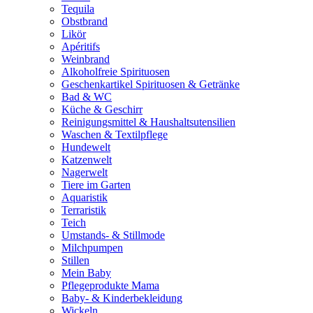
Tequila
Obstbrand
Likör
Apéritifs
Weinbrand
Alkoholfreie Spirituosen
Geschenkartikel Spirituosen & Getränke
Bad & WC
Küche & Geschirr
Reinigungsmittel & Haushaltsutensilien
Waschen & Textilpflege
Hundewelt
Katzenwelt
Nagerwelt
Tiere im Garten
Aquaristik
Terraristik
Teich
Umstands- & Stillmode
Milchpumpen
Stillen
Mein Baby
Pflegeprodukte Mama
Baby- & Kinderbekleidung
Wickeln