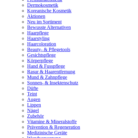
Dermokosmetik
Koreanische Kosmetik
Aktionen
Neu im Sortiment
Bewusste Alternativen
Haarpflege
Haarstyling
Haarcoloration
Beauty- & Pflegetools
Gesichtspflege
Körperpflege
Hand & Fusspflege
Rasur & Haarentfernung
Mund & Zahnpflege
Sonnen- & Insektenschutz
Düfte
Teint
Augen
Lippen
Nägel
Zubehör
Vitamine & Mineralstoffe
Prävention & Regeneration
Medizinische Geräte