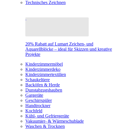
Technisches Zeichnen
20% Rabatt auf Lumart Zeichen- und
Aquarellblöcke – ideal für Skizzen und kreative
Projekte
Kinderzimmermöbel
Kinderzimmerdeko
Kinderzimmertextilien
Schaukeltiere
Backöfen & Herde
Dunstabzugshauben
Gargeräte
Geschirrspüler
Handtrockner
Kochfeld
Kühl- und Gefriergeräte
Vakuumier- & Wärmeschublade
Waschen & Trocknen