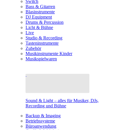
Switch
Bass & Gitarren
Blasinstrumente
DJ Equipment
Drums & Percussion
Licht & Bühne
Live
Studio & Recording
Tasteninstrumente
Zubehör
Musikinstrumente Kinder
Musikspielwaren
Sound & Light – alles für Musiker, DJs,
Recording und Bühne
Backup & Imaging
Betriebssysteme
Büroanwendung