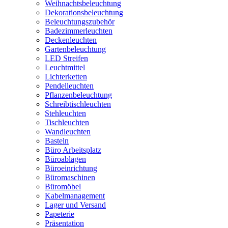
Weihnachtsbeleuchtung
Dekorationsbeleuchtung
Beleuchtungszubehör
Badezimmerleuchten
Deckenleuchten
Gartenbeleuchtung
LED Streifen
Leuchtmittel
Lichterketten
Pendelleuchten
Pflanzenbeleuchtung
Schreibtischleuchten
Stehleuchten
Tischleuchten
Wandleuchten
Basteln
Büro Arbeitsplatz
Büroablagen
Büroeinrichtung
Büromaschinen
Büromöbel
Kabelmanagement
Lager und Versand
Papeterie
Präsentation