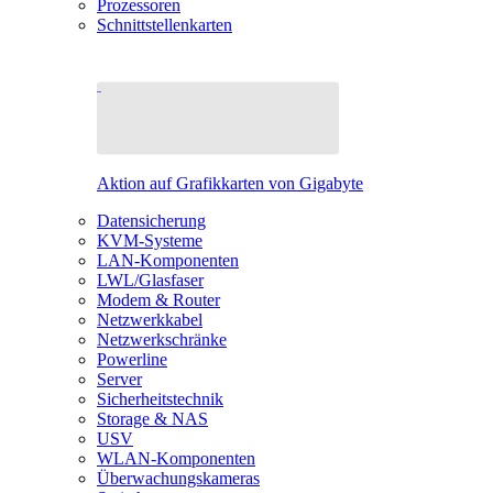
Prozessoren
Schnittstellenkarten
Aktion auf Grafikkarten von Gigabyte
Datensicherung
KVM-Systeme
LAN-Komponenten
LWL/Glasfaser
Modem & Router
Netzwerkkabel
Netzwerkschränke
Powerline
Server
Sicherheitstechnik
Storage & NAS
USV
WLAN-Komponenten
Überwachungskameras