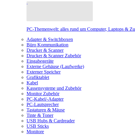
PC-Themenwelt: alles rund um Computer, Laptops & Z
Adapter & Switchboxen
Büro Kommunikation
Drucker & Scanner
Drucker & Scanner Zubehör
Eingabegeräte
Externe Gehäuse (Laufwerke)
Externer Speicher
Grafiktablet
Kabel
Kassensysteme und Zubehör
Monitor Zubehör
PC-Kabel/-Adapter
PC-Lautsprecher
Tastaturen & Mäuse
Tinte & Toner
USB Hubs & Cardreader
USB Sticks
Monitore