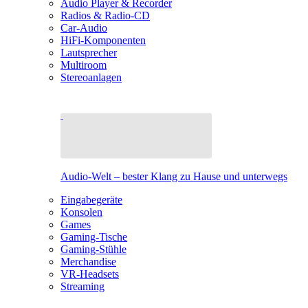
Audio Player & Recorder
Radios & Radio-CD
Car-Audio
HiFi-Komponenten
Lautsprecher
Multiroom
Stereoanlagen
Audio-Welt – bester Klang zu Hause und unterwegs
Eingabegeräte
Konsolen
Games
Gaming-Tische
Gaming-Stühle
Merchandise
VR-Headsets
Streaming