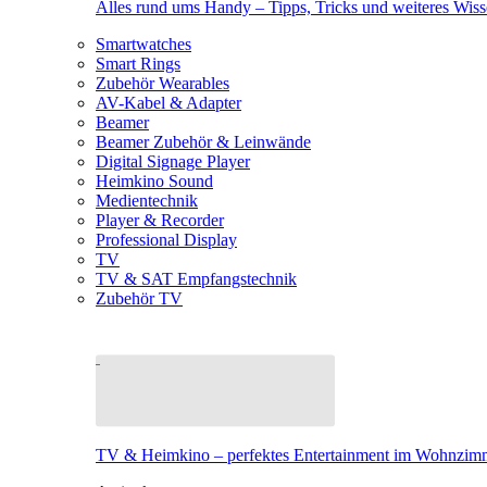
Alles rund ums Handy – Tipps, Tricks und weiteres Wis
Smartwatches
Smart Rings
Zubehör Wearables
AV-Kabel & Adapter
Beamer
Beamer Zubehör & Leinwände
Digital Signage Player
Heimkino Sound
Medientechnik
Player & Recorder
Professional Display
TV
TV & SAT Empfangstechnik
Zubehör TV
TV & Heimkino – perfektes Entertainment im Wohnzim