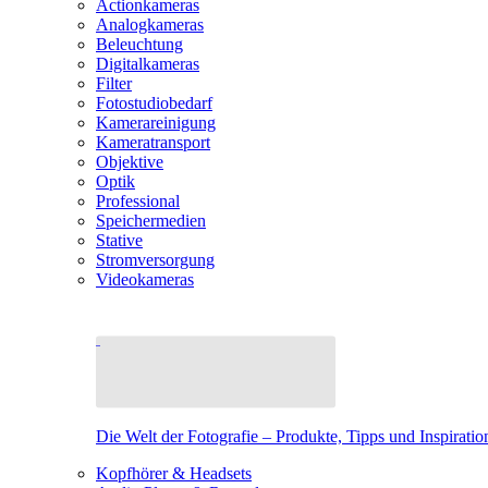
Actionkameras
Analogkameras
Beleuchtung
Digitalkameras
Filter
Fotostudiobedarf
Kamerareinigung
Kameratransport
Objektive
Optik
Professional
Speichermedien
Stative
Stromversorgung
Videokameras
Die Welt der Fotografie – Produkte, Tipps und Inspiratio
Kopfhörer & Headsets