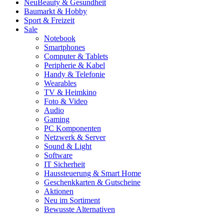
Neu
Beauty & Gesundheit
Baumarkt & Hobby
Sport & Freizeit
Sale
Notebook
Smartphones
Computer & Tablets
Peripherie & Kabel
Handy & Telefonie
Wearables
TV & Heimkino
Foto & Video
Audio
Gaming
PC Komponenten
Netzwerk & Server
Sound & Light
Software
IT Sicherheit
Haussteuerung & Smart Home
Geschenkkarten & Gutscheine
Aktionen
Neu im Sortiment
Bewusste Alternativen