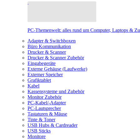
PC-Themenwelt: alles rund um Computer, Laptops & Z
Adapter & Switchboxen
Büro Kommunikation
Drucker & Scanner
Drucker & Scanner Zubehör
Eingabegeräte
Externe Gehäuse (Laufwerke)
Externer Speicher
Grafiktablet
Kabel
Kassensysteme und Zubehör
Monitor Zubehör
PC-Kabel/-Adapter
PC-Lautsprecher
Tastaturen & Mäuse
Tinte & Toner
USB Hubs & Cardreader
USB Sticks
Monitore