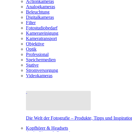
Actionkameras
Analogkameras
Beleuchtung
Digitalkameras
Filter
Fotostudiobedarf
Kamerareinigung
Kameratransport
Objektive
Optik
Professional
Speichermedien
Stative
Stromversorgung
Videokameras
Die Welt der Fotografie – Produkte, Tipps und Inspiratio
Kopfhörer & Headsets