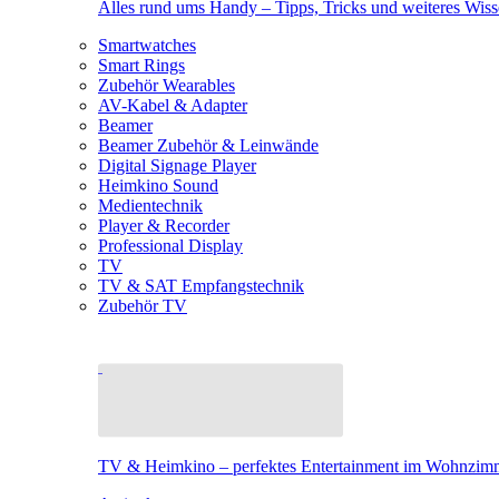
Alles rund ums Handy – Tipps, Tricks und weiteres Wis
Smartwatches
Smart Rings
Zubehör Wearables
AV-Kabel & Adapter
Beamer
Beamer Zubehör & Leinwände
Digital Signage Player
Heimkino Sound
Medientechnik
Player & Recorder
Professional Display
TV
TV & SAT Empfangstechnik
Zubehör TV
TV & Heimkino – perfektes Entertainment im Wohnzim