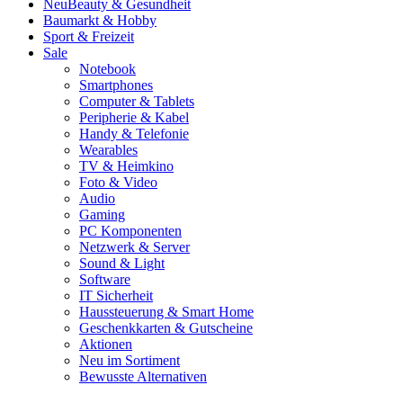
Neu
Beauty & Gesundheit
Baumarkt & Hobby
Sport & Freizeit
Sale
Notebook
Smartphones
Computer & Tablets
Peripherie & Kabel
Handy & Telefonie
Wearables
TV & Heimkino
Foto & Video
Audio
Gaming
PC Komponenten
Netzwerk & Server
Sound & Light
Software
IT Sicherheit
Haussteuerung & Smart Home
Geschenkkarten & Gutscheine
Aktionen
Neu im Sortiment
Bewusste Alternativen