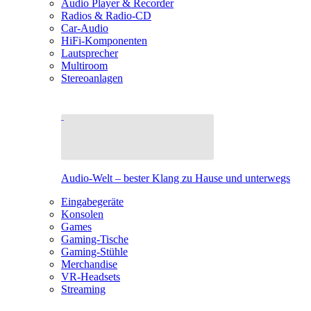
Audio Player & Recorder
Radios & Radio-CD
Car-Audio
HiFi-Komponenten
Lautsprecher
Multiroom
Stereoanlagen
Audio-Welt – bester Klang zu Hause und unterwegs
Eingabegeräte
Konsolen
Games
Gaming-Tische
Gaming-Stühle
Merchandise
VR-Headsets
Streaming