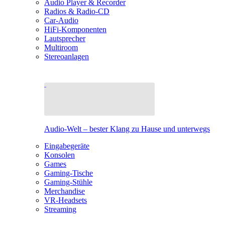
Audio Player & Recorder
Radios & Radio-CD
Car-Audio
HiFi-Komponenten
Lautsprecher
Multiroom
Stereoanlagen
Audio-Welt – bester Klang zu Hause und unterwegs
Eingabegeräte
Konsolen
Games
Gaming-Tische
Gaming-Stühle
Merchandise
VR-Headsets
Streaming