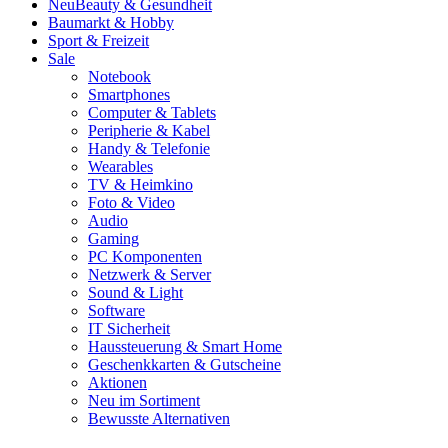
Neu
Beauty & Gesundheit
Baumarkt & Hobby
Sport & Freizeit
Sale
Notebook
Smartphones
Computer & Tablets
Peripherie & Kabel
Handy & Telefonie
Wearables
TV & Heimkino
Foto & Video
Audio
Gaming
PC Komponenten
Netzwerk & Server
Sound & Light
Software
IT Sicherheit
Haussteuerung & Smart Home
Geschenkkarten & Gutscheine
Aktionen
Neu im Sortiment
Bewusste Alternativen