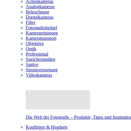
Actionkameras
Analogkameras
Beleuchtung
Digitalkameras
Filter
Fotostudiobedarf
Kamerareinigung
Kameratransport
Objektive
Optik
Professional
Speichermedien
Stative
Stromversorgung
Videokameras
Die Welt der Fotografie – Produkte, Tipps und Inspiratio
Kopfhörer & Headsets