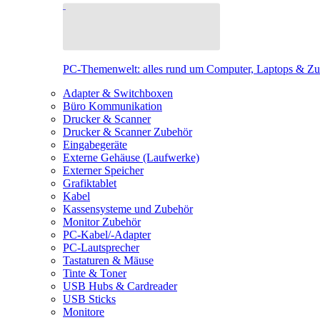
PC-Themenwelt: alles rund um Computer, Laptops & Z
Adapter & Switchboxen
Büro Kommunikation
Drucker & Scanner
Drucker & Scanner Zubehör
Eingabegeräte
Externe Gehäuse (Laufwerke)
Externer Speicher
Grafiktablet
Kabel
Kassensysteme und Zubehör
Monitor Zubehör
PC-Kabel/-Adapter
PC-Lautsprecher
Tastaturen & Mäuse
Tinte & Toner
USB Hubs & Cardreader
USB Sticks
Monitore