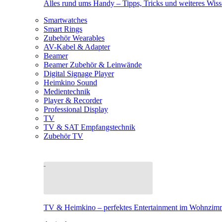
Alles rund ums Handy – Tipps, Tricks und weiteres Wis
Smartwatches
Smart Rings
Zubehör Wearables
AV-Kabel & Adapter
Beamer
Beamer Zubehör & Leinwände
Digital Signage Player
Heimkino Sound
Medientechnik
Player & Recorder
Professional Display
TV
TV & SAT Empfangstechnik
Zubehör TV
TV & Heimkino – perfektes Entertainment im Wohnzim