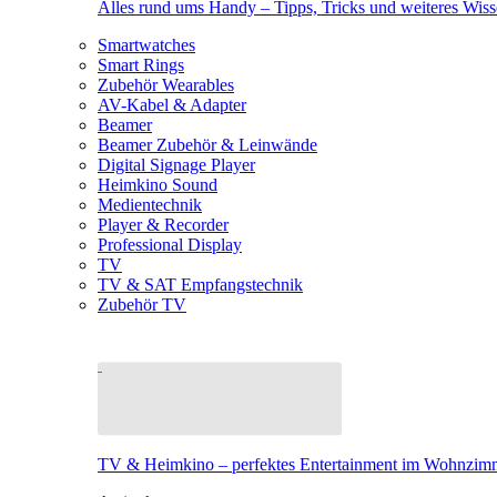
Alles rund ums Handy – Tipps, Tricks und weiteres Wis
Smartwatches
Smart Rings
Zubehör Wearables
AV-Kabel & Adapter
Beamer
Beamer Zubehör & Leinwände
Digital Signage Player
Heimkino Sound
Medientechnik
Player & Recorder
Professional Display
TV
TV & SAT Empfangstechnik
Zubehör TV
TV & Heimkino – perfektes Entertainment im Wohnzim