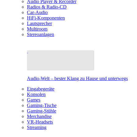
Audio Player & Recorder
Radios & Radio-CD
Car-Audio
HiFi-Komponenten
Lautsprecher
Multiroom
Stereoanlagen
Audio-Welt – bester Klang zu Hause und unterwegs
Eingabegeräte
Konsolen
Games
Gaming-Tische
Gaming-Stühle
Merchandise
VR-Headsets
Streaming