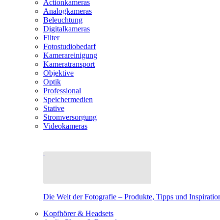
Actionkameras
Analogkameras
Beleuchtung
Digitalkameras
Filter
Fotostudiobedarf
Kamerareinigung
Kameratransport
Objektive
Optik
Professional
Speichermedien
Stative
Stromversorgung
Videokameras
Die Welt der Fotografie – Produkte, Tipps und Inspiratio
Kopfhörer & Headsets