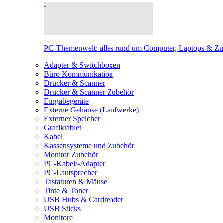
PC-Themenwelt: alles rund um Computer, Laptops & Z
Adapter & Switchboxen
Büro Kommunikation
Drucker & Scanner
Drucker & Scanner Zubehör
Eingabegeräte
Externe Gehäuse (Laufwerke)
Externer Speicher
Grafiktablet
Kabel
Kassensysteme und Zubehör
Monitor Zubehör
PC-Kabel/-Adapter
PC-Lautsprecher
Tastaturen & Mäuse
Tinte & Toner
USB Hubs & Cardreader
USB Sticks
Monitore