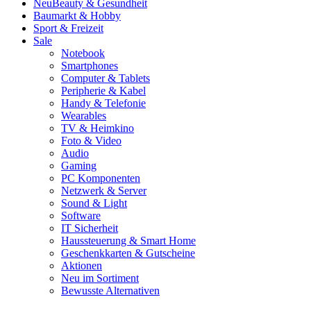
Neu
Beauty & Gesundheit
Baumarkt & Hobby
Sport & Freizeit
Sale
Notebook
Smartphones
Computer & Tablets
Peripherie & Kabel
Handy & Telefonie
Wearables
TV & Heimkino
Foto & Video
Audio
Gaming
PC Komponenten
Netzwerk & Server
Sound & Light
Software
IT Sicherheit
Haussteuerung & Smart Home
Geschenkkarten & Gutscheine
Aktionen
Neu im Sortiment
Bewusste Alternativen