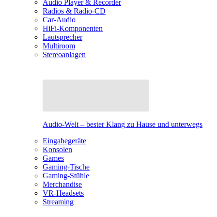
Audio Player & Recorder
Radios & Radio-CD
Car-Audio
HiFi-Komponenten
Lautsprecher
Multiroom
Stereoanlagen
Audio-Welt – bester Klang zu Hause und unterwegs
Eingabegeräte
Konsolen
Games
Gaming-Tische
Gaming-Stühle
Merchandise
VR-Headsets
Streaming