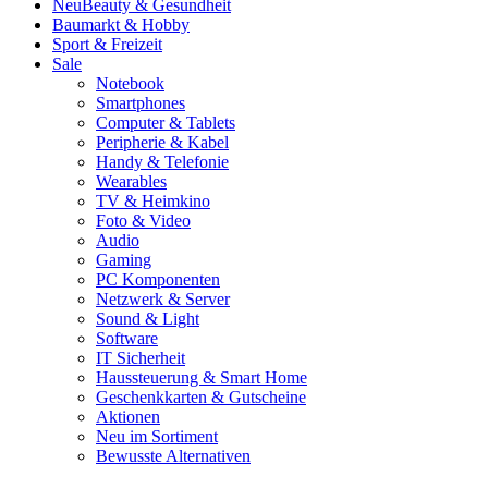
Neu
Beauty & Gesundheit
Baumarkt & Hobby
Sport & Freizeit
Sale
Notebook
Smartphones
Computer & Tablets
Peripherie & Kabel
Handy & Telefonie
Wearables
TV & Heimkino
Foto & Video
Audio
Gaming
PC Komponenten
Netzwerk & Server
Sound & Light
Software
IT Sicherheit
Haussteuerung & Smart Home
Geschenkkarten & Gutscheine
Aktionen
Neu im Sortiment
Bewusste Alternativen