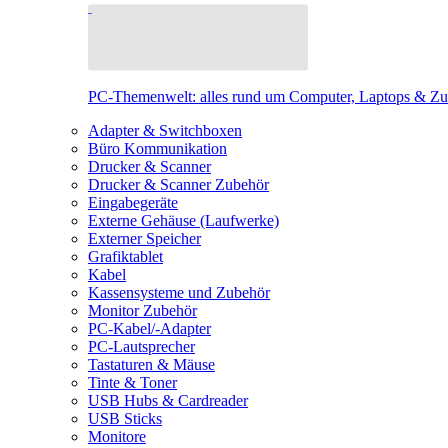
PC-Themenwelt: alles rund um Computer, Laptops & Z
Adapter & Switchboxen
Büro Kommunikation
Drucker & Scanner
Drucker & Scanner Zubehör
Eingabegeräte
Externe Gehäuse (Laufwerke)
Externer Speicher
Grafiktablet
Kabel
Kassensysteme und Zubehör
Monitor Zubehör
PC-Kabel/-Adapter
PC-Lautsprecher
Tastaturen & Mäuse
Tinte & Toner
USB Hubs & Cardreader
USB Sticks
Monitore