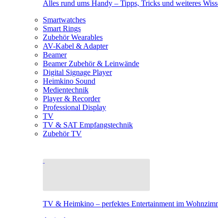
Alles rund ums Handy – Tipps, Tricks und weiteres Wis
Smartwatches
Smart Rings
Zubehör Wearables
AV-Kabel & Adapter
Beamer
Beamer Zubehör & Leinwände
Digital Signage Player
Heimkino Sound
Medientechnik
Player & Recorder
Professional Display
TV
TV & SAT Empfangstechnik
Zubehör TV
TV & Heimkino – perfektes Entertainment im Wohnzim