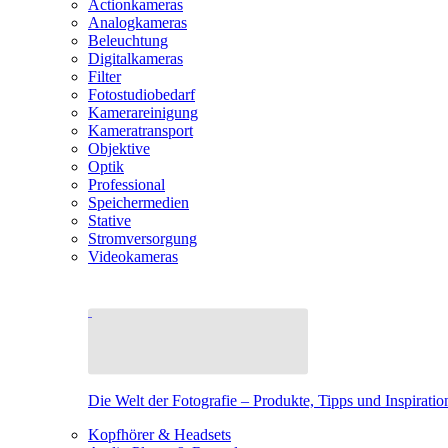
Actionkameras
Analogkameras
Beleuchtung
Digitalkameras
Filter
Fotostudiobedarf
Kamerareinigung
Kameratransport
Objektive
Optik
Professional
Speichermedien
Stative
Stromversorgung
Videokameras
Die Welt der Fotografie – Produkte, Tipps und Inspiratio
Kopfhörer & Headsets