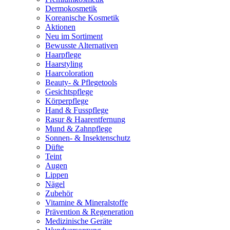
Dermokosmetik
Koreanische Kosmetik
Aktionen
Neu im Sortiment
Bewusste Alternativen
Haarpflege
Haarstyling
Haarcoloration
Beauty- & Pflegetools
Gesichtspflege
Körperpflege
Hand & Fusspflege
Rasur & Haarentfernung
Mund & Zahnpflege
Sonnen- & Insektenschutz
Düfte
Teint
Augen
Lippen
Nägel
Zubehör
Vitamine & Mineralstoffe
Prävention & Regeneration
Medizinische Geräte