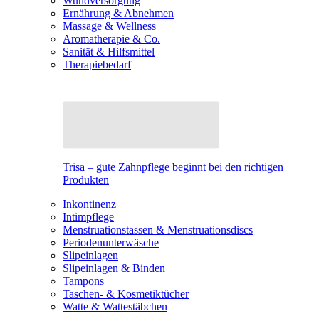
Wundversorgung
Ernährung & Abnehmen
Massage & Wellness
Aromatherapie & Co.
Sanität & Hilfsmittel
Therapiebedarf
Trisa – gute Zahnpflege beginnt bei den richtigen
Produkten
Inkontinenz
Intimpflege
Menstruationstassen & Menstruationsdiscs
Periodenunterwäsche
Slipeinlagen
Slipeinlagen & Binden
Tampons
Taschen- & Kosmetiktücher
Watte & Wattestäbchen