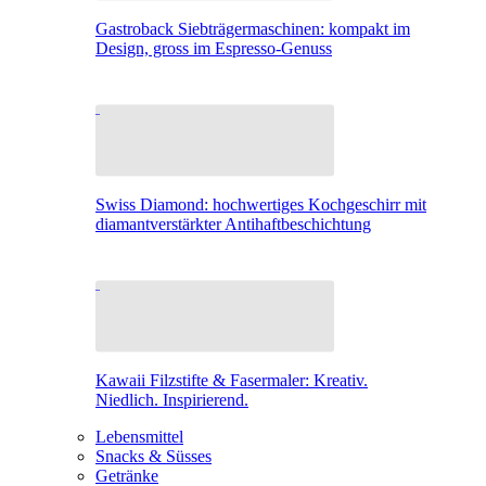
Gastroback Siebträgermaschinen: kompakt im
Design, gross im Espresso-Genuss
Swiss Diamond: hochwertiges Kochgeschirr mit
diamantverstärkter Antihaftbeschichtung
Kawaii Filzstifte & Fasermaler: Kreativ.
Niedlich. Inspirierend.
Lebensmittel
Snacks & Süsses
Getränke