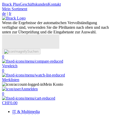
Brack Plus
Geschäftskunden
Kontakt
Mein Sortiment
de
|
fr
Wenn die Ergebnisse der automatischen Vervollständigung
verfügbar sind, verwenden Sie die Pfeiltasten nach oben und nach
unten zur Überprüfung und die Eingabetaste zur Auswahl.
Suchen
0
Vergleich
0
Merklisten
Mein Konto
Anmelden
0
CHF
0.00
IT & Multimedia