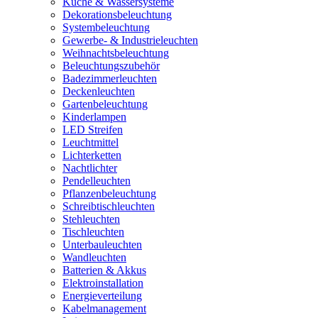
Küche & Wassersysteme
Dekorationsbeleuchtung
Systembeleuchtung
Gewerbe- & Industrieleuchten
Weihnachtsbeleuchtung
Beleuchtungszubehör
Badezimmerleuchten
Deckenleuchten
Gartenbeleuchtung
Kinderlampen
LED Streifen
Leuchtmittel
Lichterketten
Nachtlichter
Pendelleuchten
Pflanzenbeleuchtung
Schreibtischleuchten
Stehleuchten
Tischleuchten
Unterbauleuchten
Wandleuchten
Batterien & Akkus
Elektroinstallation
Energieverteilung
Kabelmanagement