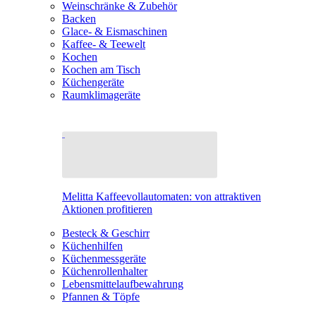
Weinschränke & Zubehör
Backen
Glace- & Eismaschinen
Kaffee- & Teewelt
Kochen
Kochen am Tisch
Küchengeräte
Raumklimageräte
Melitta Kaffeevollautomaten: von attraktiven
Aktionen profitieren
Besteck & Geschirr
Küchenhilfen
Küchenmessgeräte
Küchenrollenhalter
Lebensmittelaufbewahrung
Pfannen & Töpfe