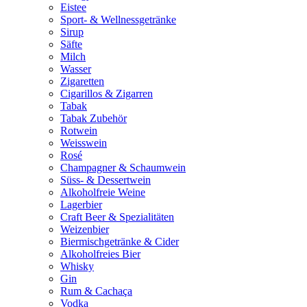
Eistee
Sport- & Wellnessgetränke
Sirup
Säfte
Milch
Wasser
Zigaretten
Cigarillos & Zigarren
Tabak
Tabak Zubehör
Rotwein
Weisswein
Rosé
Champagner & Schaumwein
Süss- & Dessertwein
Alkoholfreie Weine
Lagerbier
Craft Beer & Spezialitäten
Weizenbier
Biermischgetränke & Cider
Alkoholfreies Bier
Whisky
Gin
Rum & Cachaça
Vodka