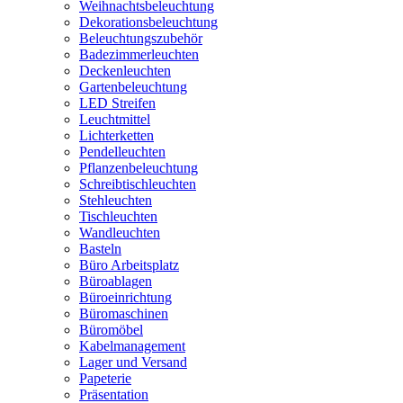
Weihnachtsbeleuchtung
Dekorationsbeleuchtung
Beleuchtungszubehör
Badezimmerleuchten
Deckenleuchten
Gartenbeleuchtung
LED Streifen
Leuchtmittel
Lichterketten
Pendelleuchten
Pflanzenbeleuchtung
Schreibtischleuchten
Stehleuchten
Tischleuchten
Wandleuchten
Basteln
Büro Arbeitsplatz
Büroablagen
Büroeinrichtung
Büromaschinen
Büromöbel
Kabelmanagement
Lager und Versand
Papeterie
Präsentation