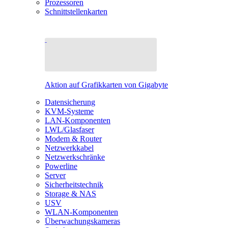
Prozessoren
Schnittstellenkarten
Aktion auf Grafikkarten von Gigabyte
Datensicherung
KVM-Systeme
LAN-Komponenten
LWL/Glasfaser
Modem & Router
Netzwerkkabel
Netzwerkschränke
Powerline
Server
Sicherheitstechnik
Storage & NAS
USV
WLAN-Komponenten
Überwachungskameras