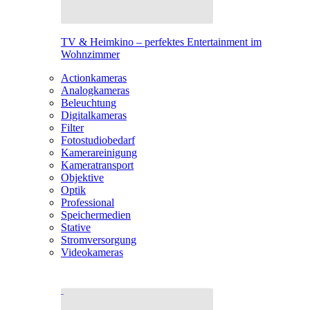
TV & Heimkino – perfektes Entertainment im
Wohnzimmer
Actionkameras
Analogkameras
Beleuchtung
Digitalkameras
Filter
Fotostudiobedarf
Kamerareinigung
Kameratransport
Objektive
Optik
Professional
Speichermedien
Stative
Stromversorgung
Videokameras