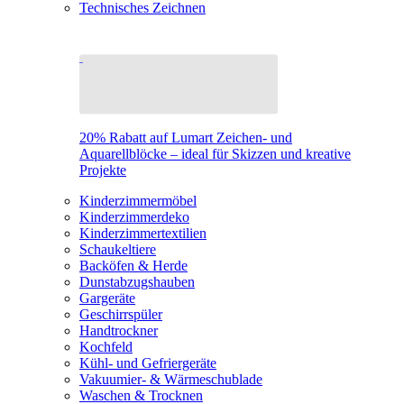
Technisches Zeichnen
20% Rabatt auf Lumart Zeichen- und
Aquarellblöcke – ideal für Skizzen und kreative
Projekte
Kinderzimmermöbel
Kinderzimmerdeko
Kinderzimmertextilien
Schaukeltiere
Backöfen & Herde
Dunstabzugshauben
Gargeräte
Geschirrspüler
Handtrockner
Kochfeld
Kühl- und Gefriergeräte
Vakuumier- & Wärmeschublade
Waschen & Trocknen