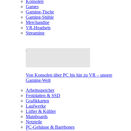
Konsolen
Games
Gaming-Tische
Gaming-Stühle
Merchandise
VR-Headsets
Streaming
Von Konsolen über PC bis hin zu VR – unsere
Gaming-Welt
Arbeitsspeicher
Festplatten & SSD
Grafikkarten
Laufwerke
Lüfter & Kühler
Mainboards
Netzteile
PC-Gehäuse & Barebones