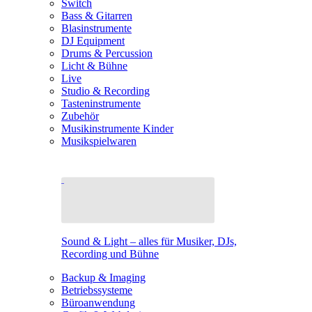
Switch
Bass & Gitarren
Blasinstrumente
DJ Equipment
Drums & Percussion
Licht & Bühne
Live
Studio & Recording
Tasteninstrumente
Zubehör
Musikinstrumente Kinder
Musikspielwaren
Sound & Light – alles für Musiker, DJs,
Recording und Bühne
Backup & Imaging
Betriebssysteme
Büroanwendung