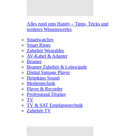
Alles rund ums Handy – Tipps, Tricks und
weiteres Wissenswertes
Smartwatches
Smart Rings
Zubehör Wearables
AV-Kabel & Adapter
Beamer
Beamer Zubehör & Leinwände
Digital Signage Player
Heimkino Sound
Medientechnik
Player & Recorder
Professional Display
TV
TV & SAT Empfangstechnik
Zubehör TV