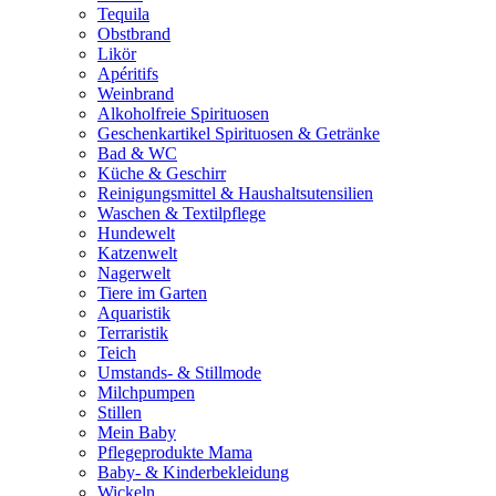
Tequila
Obstbrand
Likör
Apéritifs
Weinbrand
Alkoholfreie Spirituosen
Geschenkartikel Spirituosen & Getränke
Bad & WC
Küche & Geschirr
Reinigungsmittel & Haushaltsutensilien
Waschen & Textilpflege
Hundewelt
Katzenwelt
Nagerwelt
Tiere im Garten
Aquaristik
Terraristik
Teich
Umstands- & Stillmode
Milchpumpen
Stillen
Mein Baby
Pflegeprodukte Mama
Baby- & Kinderbekleidung
Wickeln