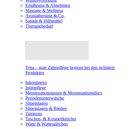
Wundversorgung
Ernährung & Abnehmen
Massage & Wellness
Aromatherapie & Co.
Sanität & Hilfsmittel
Therapiebedarf
Trisa – gute Zahnpflege beginnt bei den richtigen
Produkten
Inkontinenz
Intimpflege
Menstruationstassen & Menstruationsdiscs
Periodenunterwäsche
Slipeinlagen
Slipeinlagen & Binden
Tampons
Taschen- & Kosmetiktücher
Watte & Wattestäbchen