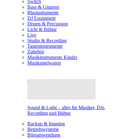
Switch
Bass & Gitarren
Blasinstrumente
DJ Equipment
Drums & Percussion
Licht & Bühne
Live
Studio & Recording
Tasteninstrumente
Zubehör
Musikinstrumente Kinder
Musikspielwaren
Sound & Light – alles für Musiker, DJs,
Recording und Bühne
Backup & Imaging
Betriebssysteme
Büroanwendung