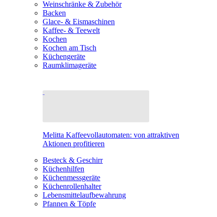
Weinschränke & Zubehör
Backen
Glace- & Eismaschinen
Kaffee- & Teewelt
Kochen
Kochen am Tisch
Küchengeräte
Raumklimageräte
Melitta Kaffeevollautomaten: von attraktiven
Aktionen profitieren
Besteck & Geschirr
Küchenhilfen
Küchenmessgeräte
Küchenrollenhalter
Lebensmittelaufbewahrung
Pfannen & Töpfe