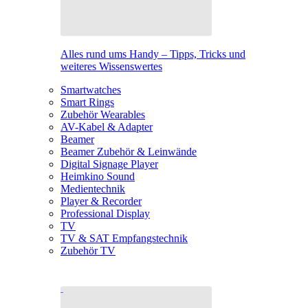
Alles rund ums Handy – Tipps, Tricks und
weiteres Wissenswertes
Smartwatches
Smart Rings
Zubehör Wearables
AV-Kabel & Adapter
Beamer
Beamer Zubehör & Leinwände
Digital Signage Player
Heimkino Sound
Medientechnik
Player & Recorder
Professional Display
TV
TV & SAT Empfangstechnik
Zubehör TV