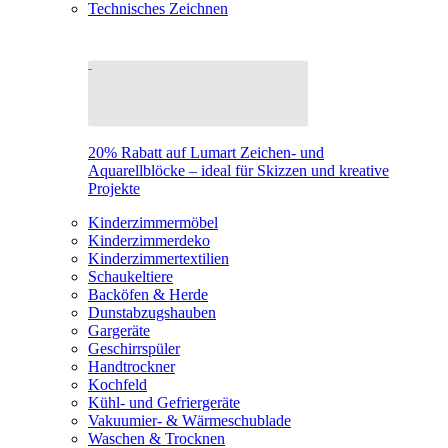
Technisches Zeichnen
20% Rabatt auf Lumart Zeichen- und
Aquarellblöcke – ideal für Skizzen und kreative
Projekte
Kinderzimmermöbel
Kinderzimmerdeko
Kinderzimmertextilien
Schaukeltiere
Backöfen & Herde
Dunstabzugshauben
Gargeräte
Geschirrspüler
Handtrockner
Kochfeld
Kühl- und Gefriergeräte
Vakuumier- & Wärmeschublade
Waschen & Trocknen