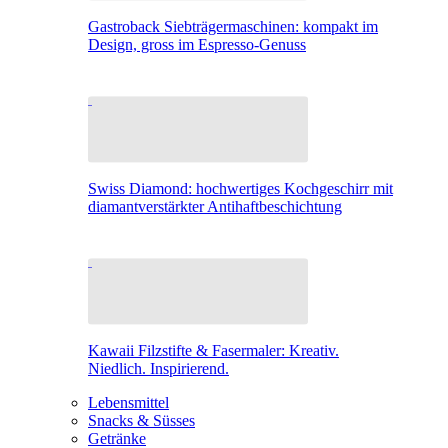
Gastroback Siebträgermaschinen: kompakt im
Design, gross im Espresso-Genuss
Swiss Diamond: hochwertiges Kochgeschirr mit
diamantverstärkter Antihaftbeschichtung
Kawaii Filzstifte & Fasermaler: Kreativ.
Niedlich. Inspirierend.
Lebensmittel
Snacks & Süsses
Getränke