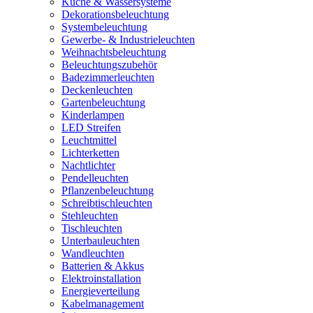
Küche & Wassersysteme
Dekorationsbeleuchtung
Systembeleuchtung
Gewerbe- & Industrieleuchten
Weihnachtsbeleuchtung
Beleuchtungszubehör
Badezimmerleuchten
Deckenleuchten
Gartenbeleuchtung
Kinderlampen
LED Streifen
Leuchtmittel
Lichterketten
Nachtlichter
Pendelleuchten
Pflanzenbeleuchtung
Schreibtischleuchten
Stehleuchten
Tischleuchten
Unterbauleuchten
Wandleuchten
Batterien & Akkus
Elektroinstallation
Energieverteilung
Kabelmanagement