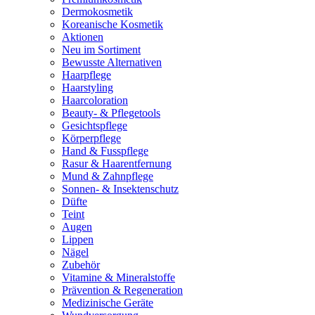
Dermokosmetik
Koreanische Kosmetik
Aktionen
Neu im Sortiment
Bewusste Alternativen
Haarpflege
Haarstyling
Haarcoloration
Beauty- & Pflegetools
Gesichtspflege
Körperpflege
Hand & Fusspflege
Rasur & Haarentfernung
Mund & Zahnpflege
Sonnen- & Insektenschutz
Düfte
Teint
Augen
Lippen
Nägel
Zubehör
Vitamine & Mineralstoffe
Prävention & Regeneration
Medizinische Geräte