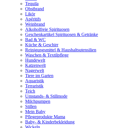
Tequila
Obstbrand
Likör
Apéritifs
Weinbrand
Alkoholfreie Spirituosen
Geschenkartikel Spirituosen & Getränke
Bad & WC
Küche & Geschirr
Reinigungsmittel & Haushaltsutensilien
Waschen & Textilpflege
Hundewelt
Katzenwelt
Nagerwelt
Tiere im Garten
Aquaristik
Terraristik
Teich
Umstands- & Stillmode
Milchpumpen
Stillen
Mein Baby
Pflegeprodukte Mama
Baby- & Kinderbekleidung
Wickeln