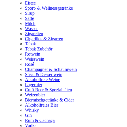
Eistee
Sport- & Wellnessgetränke
Sirup
Säfte
Milch
Wasser
Zigaretten
Cigarillos & Zigarren
Tabak
Tabak Zubehör
Rotwein
Weisswein
Rosé
Champagner & Schaumwein
Süss- & Dessertwein
Alkoholfreie Weine
Lagerbier
Craft Beer & Spezialitäten
Weizenbier
Biermischgetränke & Cider
Alkoholfreies Bier
Whisky
Gin
Rum & Cachaça
Vodka