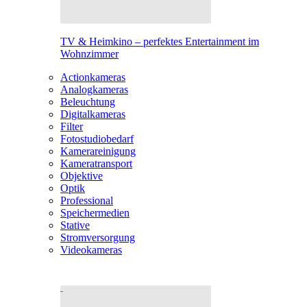
TV & Heimkino – perfektes Entertainment im
Wohnzimmer
Actionkameras
Analogkameras
Beleuchtung
Digitalkameras
Filter
Fotostudiobedarf
Kamerareinigung
Kameratransport
Objektive
Optik
Professional
Speichermedien
Stative
Stromversorgung
Videokameras