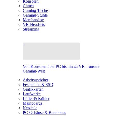
Konsolen
Games
Gaming-Tische
Gaming-Stühle
Merchandise
VR-Headsets
Streaming
Von Konsolen über PC bis hin zu VR – unsere
Gaming-Welt
Arbeitsspeicher
Festplatten & SSD
Grafikkarten
Laufwerke
Lüfter & Kühler
Mainboards
Netzteile
PC-Gehäuse & Barebones