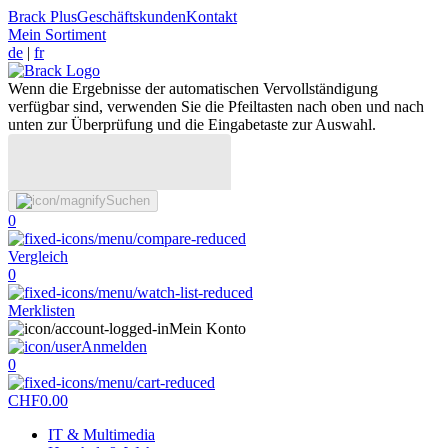
Brack Plus
Geschäftskunden
Kontakt
Mein Sortiment
de
|
fr
Wenn die Ergebnisse der automatischen Vervollständigung
verfügbar sind, verwenden Sie die Pfeiltasten nach oben und nach
unten zur Überprüfung und die Eingabetaste zur Auswahl.
Suchen
0
Vergleich
0
Merklisten
Mein Konto
Anmelden
0
CHF
0.00
IT & Multimedia