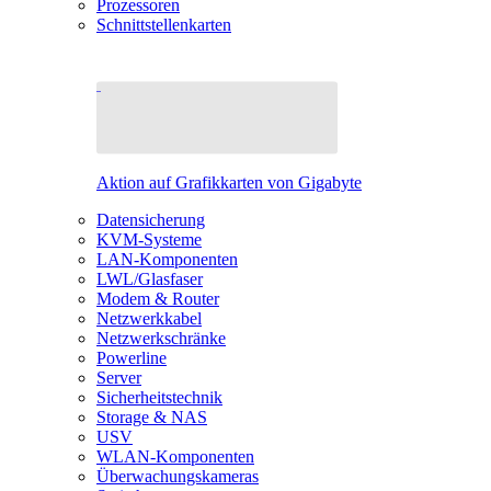
Prozessoren
Schnittstellenkarten
Aktion auf Grafikkarten von Gigabyte
Datensicherung
KVM-Systeme
LAN-Komponenten
LWL/Glasfaser
Modem & Router
Netzwerkkabel
Netzwerkschränke
Powerline
Server
Sicherheitstechnik
Storage & NAS
USV
WLAN-Komponenten
Überwachungskameras