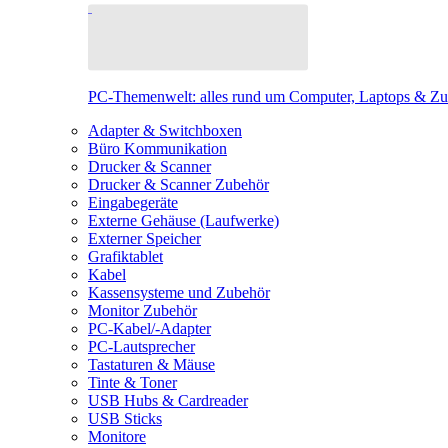
PC-Themenwelt: alles rund um Computer, Laptops & Z
Adapter & Switchboxen
Büro Kommunikation
Drucker & Scanner
Drucker & Scanner Zubehör
Eingabegeräte
Externe Gehäuse (Laufwerke)
Externer Speicher
Grafiktablet
Kabel
Kassensysteme und Zubehör
Monitor Zubehör
PC-Kabel/-Adapter
PC-Lautsprecher
Tastaturen & Mäuse
Tinte & Toner
USB Hubs & Cardreader
USB Sticks
Monitore