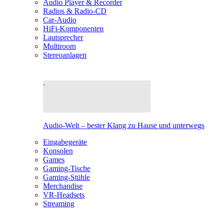
Audio Player & Recorder
Radios & Radio-CD
Car-Audio
HiFi-Komponenten
Lautsprecher
Multiroom
Stereoanlagen
Audio-Welt – bester Klang zu Hause und unterwegs
Eingabegeräte
Konsolen
Games
Gaming-Tische
Gaming-Stühle
Merchandise
VR-Headsets
Streaming