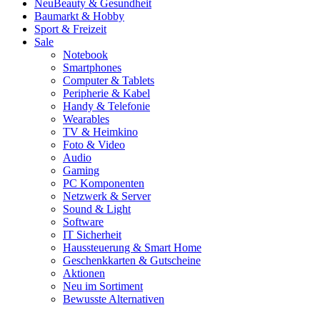
Neu
Beauty & Gesundheit
Baumarkt & Hobby
Sport & Freizeit
Sale
Notebook
Smartphones
Computer & Tablets
Peripherie & Kabel
Handy & Telefonie
Wearables
TV & Heimkino
Foto & Video
Audio
Gaming
PC Komponenten
Netzwerk & Server
Sound & Light
Software
IT Sicherheit
Haussteuerung & Smart Home
Geschenkkarten & Gutscheine
Aktionen
Neu im Sortiment
Bewusste Alternativen