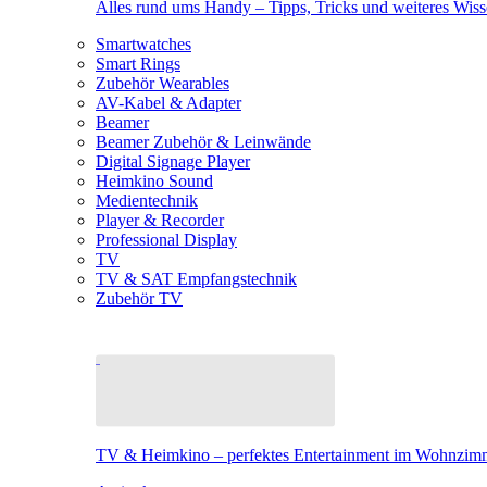
Alles rund ums Handy – Tipps, Tricks und weiteres Wis
Smartwatches
Smart Rings
Zubehör Wearables
AV-Kabel & Adapter
Beamer
Beamer Zubehör & Leinwände
Digital Signage Player
Heimkino Sound
Medientechnik
Player & Recorder
Professional Display
TV
TV & SAT Empfangstechnik
Zubehör TV
TV & Heimkino – perfektes Entertainment im Wohnzim