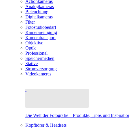
Actionkameras
Analogkameras
Beleuchtung
Digitalkameras
Filter
Fotostudiobedarf
Kamerareinigung
Kameratransport
Objektive
Optik
Professional
Speichermedien
Stative
Stromversorgung
Videokameras
Die Welt der Fotografie – Produkte, Tipps und Inspiratio
Kopfhörer & Headsets