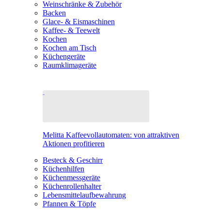
Weinschränke & Zubehör
Backen
Glace- & Eismaschinen
Kaffee- & Teewelt
Kochen
Kochen am Tisch
Küchengeräte
Raumklimageräte
Melitta Kaffeevollautomaten: von attraktiven
Aktionen profitieren
Besteck & Geschirr
Küchenhilfen
Küchenmessgeräte
Küchenrollenhalter
Lebensmittelaufbewahrung
Pfannen & Töpfe