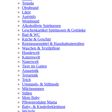
Tequila
Obstbrand
Likör
Apéritifs
Weinbrand
Alkoholfreie Spirituosen
Geschenkartikel Spirituosen & Getränke
Bad & WC
Küche & Geschirr
Reinigungsmittel & Haushaltsutensilien
Waschen & Textilpflege
Hundewelt
Katzenwelt
Nagerwelt
Tiere im Garten
Aquaristik
Terraristik
Teich
Umstands- & Stillmode
Milchpumpen
Stillen
Mein Baby
Pflegeprodukte Mama
Baby- & Kinderbekleidung
Wickeln