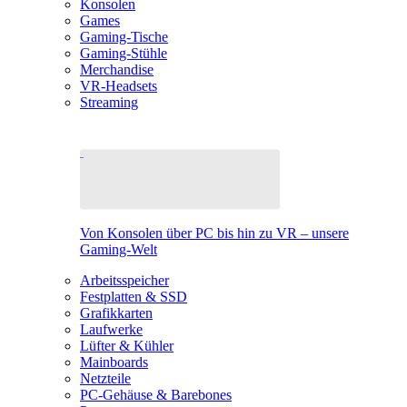
Konsolen
Games
Gaming-Tische
Gaming-Stühle
Merchandise
VR-Headsets
Streaming
Von Konsolen über PC bis hin zu VR – unsere
Gaming-Welt
Arbeitsspeicher
Festplatten & SSD
Grafikkarten
Laufwerke
Lüfter & Kühler
Mainboards
Netzteile
PC-Gehäuse & Barebones