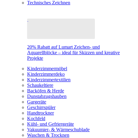
Technisches Zeichnen
20% Rabatt auf Lumart Zeichen- und
Aquarellblöcke – ideal für Skizzen und kreative
Projekte
Kinderzimmermöbel
Kinderzimmerdeko
Kinderzimmertextilien
Schaukeltiere
Backöfen & Herde
Dunstabzugshauben
Gargeräte
Geschirrspüler
Handtrockner
Kochfeld
Kühl- und Gefriergeräte
Vakuumier- & Wärmeschublade
Waschen & Trocknen