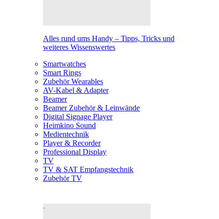
Alles rund ums Handy – Tipps, Tricks und
weiteres Wissenswertes
Smartwatches
Smart Rings
Zubehör Wearables
AV-Kabel & Adapter
Beamer
Beamer Zubehör & Leinwände
Digital Signage Player
Heimkino Sound
Medientechnik
Player & Recorder
Professional Display
TV
TV & SAT Empfangstechnik
Zubehör TV