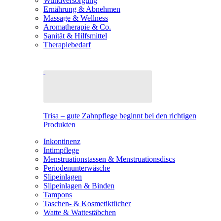
Wundversorgung
Ernährung & Abnehmen
Massage & Wellness
Aromatherapie & Co.
Sanität & Hilfsmittel
Therapiebedarf
Trisa – gute Zahnpflege beginnt bei den richtigen
Produkten
Inkontinenz
Intimpflege
Menstruationstassen & Menstruationsdiscs
Periodenunterwäsche
Slipeinlagen
Slipeinlagen & Binden
Tampons
Taschen- & Kosmetiktücher
Watte & Wattestäbchen