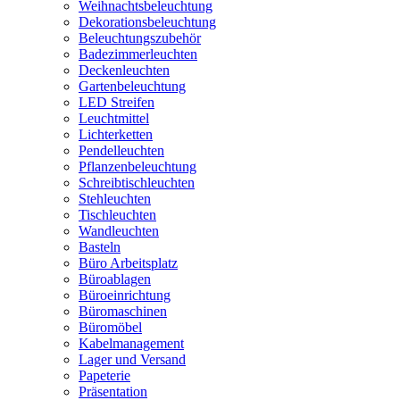
Weihnachtsbeleuchtung
Dekorationsbeleuchtung
Beleuchtungszubehör
Badezimmerleuchten
Deckenleuchten
Gartenbeleuchtung
LED Streifen
Leuchtmittel
Lichterketten
Pendelleuchten
Pflanzenbeleuchtung
Schreibtischleuchten
Stehleuchten
Tischleuchten
Wandleuchten
Basteln
Büro Arbeitsplatz
Büroablagen
Büroeinrichtung
Büromaschinen
Büromöbel
Kabelmanagement
Lager und Versand
Papeterie
Präsentation