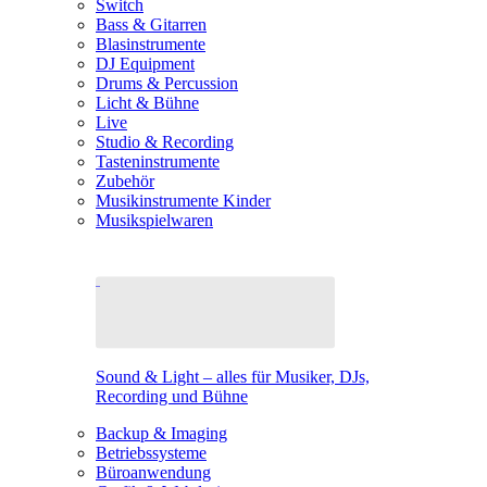
Switch
Bass & Gitarren
Blasinstrumente
DJ Equipment
Drums & Percussion
Licht & Bühne
Live
Studio & Recording
Tasteninstrumente
Zubehör
Musikinstrumente Kinder
Musikspielwaren
Sound & Light – alles für Musiker, DJs,
Recording und Bühne
Backup & Imaging
Betriebssysteme
Büroanwendung