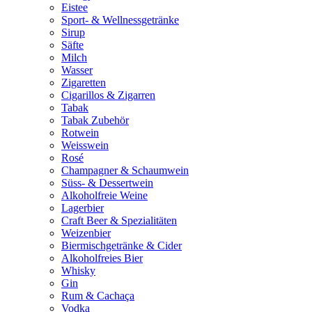
Eistee
Sport- & Wellnessgetränke
Sirup
Säfte
Milch
Wasser
Zigaretten
Cigarillos & Zigarren
Tabak
Tabak Zubehör
Rotwein
Weisswein
Rosé
Champagner & Schaumwein
Süss- & Dessertwein
Alkoholfreie Weine
Lagerbier
Craft Beer & Spezialitäten
Weizenbier
Biermischgetränke & Cider
Alkoholfreies Bier
Whisky
Gin
Rum & Cachaça
Vodka