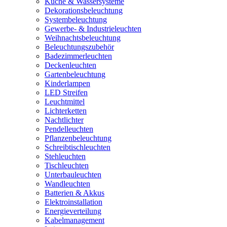
Küche & Wassersysteme
Dekorationsbeleuchtung
Systembeleuchtung
Gewerbe- & Industrieleuchten
Weihnachtsbeleuchtung
Beleuchtungszubehör
Badezimmerleuchten
Deckenleuchten
Gartenbeleuchtung
Kinderlampen
LED Streifen
Leuchtmittel
Lichterketten
Nachtlichter
Pendelleuchten
Pflanzenbeleuchtung
Schreibtischleuchten
Stehleuchten
Tischleuchten
Unterbauleuchten
Wandleuchten
Batterien & Akkus
Elektroinstallation
Energieverteilung
Kabelmanagement