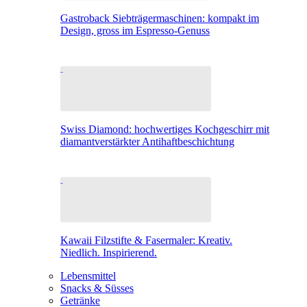
Gastroback Siebträgermaschinen: kompakt im
Design, gross im Espresso-Genuss
Swiss Diamond: hochwertiges Kochgeschirr mit
diamantverstärkter Antihaftbeschichtung
Kawaii Filzstifte & Fasermaler: Kreativ.
Niedlich. Inspirierend.
Lebensmittel
Snacks & Süsses
Getränke