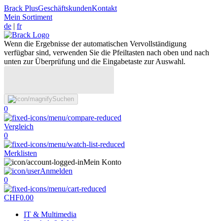
Brack Plus
Geschäftskunden
Kontakt
Mein Sortiment
de
|
fr
Wenn die Ergebnisse der automatischen Vervollständigung
verfügbar sind, verwenden Sie die Pfeiltasten nach oben und nach
unten zur Überprüfung und die Eingabetaste zur Auswahl.
Suchen
0
Vergleich
0
Merklisten
Mein Konto
Anmelden
0
CHF
0.00
IT & Multimedia