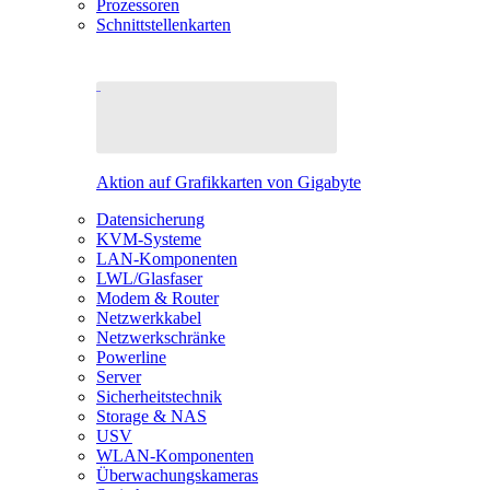
Prozessoren
Schnittstellenkarten
Aktion auf Grafikkarten von Gigabyte
Datensicherung
KVM-Systeme
LAN-Komponenten
LWL/Glasfaser
Modem & Router
Netzwerkkabel
Netzwerkschränke
Powerline
Server
Sicherheitstechnik
Storage & NAS
USV
WLAN-Komponenten
Überwachungskameras