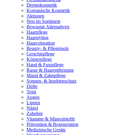
Dermokosmetik
Koreanische Kosmetik
Aktionen
Neu im Sortiment
Bewusste Alternativen
Haarpflege
Haarstyling
Haarcoloration
Beauty- & Pflegetools
Gesichtspflege
Körperpflege
Hand & Fusspflege
Rasur & Haarentfernung
Mund & Zahnpflege
Sonnen- & Insektenschutz
Düfte
Teint
Augen
Lippen
Nägel
Zubehör
Vitamine & Mineralstoffe
Prävention & Regeneration
Medizinische Geräte