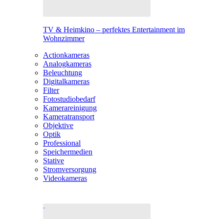
TV & Heimkino – perfektes Entertainment im
Wohnzimmer
Actionkameras
Analogkameras
Beleuchtung
Digitalkameras
Filter
Fotostudiobedarf
Kamerareinigung
Kameratransport
Objektive
Optik
Professional
Speichermedien
Stative
Stromversorgung
Videokameras