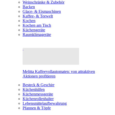
Weinschränke & Zubehör
Backen
Glace- & Eismaschinen
Kaffee- & Teewelt
Kochen
Kochen am Tisch
Küchengeräte
Raumklimageräte
Melitta Kaffeevollautomaten: von attraktiven
Aktionen profitieren
Besteck & Geschirr
Küchenhilfen
Küchenmessgeräte
Küchenrollenhalter
Lebensmittelaufbewahrung
Pfannen & Töpfe