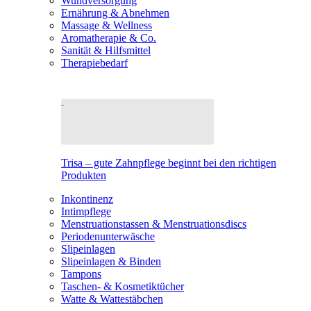
Wundversorgung
Ernährung & Abnehmen
Massage & Wellness
Aromatherapie & Co.
Sanität & Hilfsmittel
Therapiebedarf
Trisa – gute Zahnpflege beginnt bei den richtigen
Produkten
Inkontinenz
Intimpflege
Menstruationstassen & Menstruationsdiscs
Periodenunterwäsche
Slipeinlagen
Slipeinlagen & Binden
Tampons
Taschen- & Kosmetiktücher
Watte & Wattestäbchen