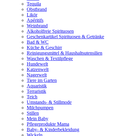
Tequila
Obstbrand
Likör
Apéritifs
Weinbrand
Alkoholfreie Spirituosen
Geschenkartikel Spirituosen & Getränke
Bad & WC
Küche & Geschirr
Reinigungsmittel & Haushaltsutensilien
Waschen & Textilpflege
Hundewelt
Katzenwelt
Nagerwelt
Tiere im Garten
Aquaristik
Terraristik
Teich
Umstands- & Stillmode
Milchpumpen
Stillen
Mein Baby
Pflegeprodukte Mama
Baby- & Kinderbekleidung
Wickeln