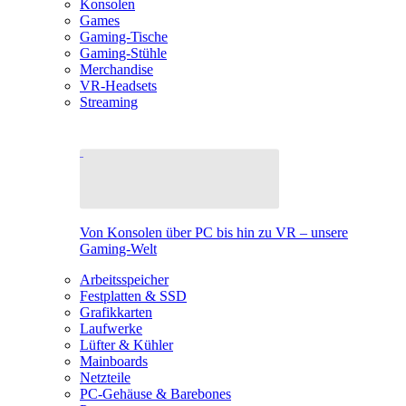
Konsolen
Games
Gaming-Tische
Gaming-Stühle
Merchandise
VR-Headsets
Streaming
Von Konsolen über PC bis hin zu VR – unsere
Gaming-Welt
Arbeitsspeicher
Festplatten & SSD
Grafikkarten
Laufwerke
Lüfter & Kühler
Mainboards
Netzteile
PC-Gehäuse & Barebones