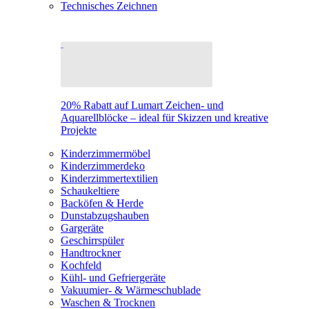
Technisches Zeichnen
20% Rabatt auf Lumart Zeichen- und
Aquarellblöcke – ideal für Skizzen und kreative
Projekte
Kinderzimmermöbel
Kinderzimmerdeko
Kinderzimmertextilien
Schaukeltiere
Backöfen & Herde
Dunstabzugshauben
Gargeräte
Geschirrspüler
Handtrockner
Kochfeld
Kühl- und Gefriergeräte
Vakuumier- & Wärmeschublade
Waschen & Trocknen