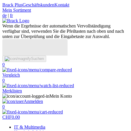
Brack Plus
Geschäftskunden
Kontakt
Mein Sortiment
de
|
fr
Wenn die Ergebnisse der automatischen Vervollständigung
verfügbar sind, verwenden Sie die Pfeiltasten nach oben und nach
unten zur Überprüfung und die Eingabetaste zur Auswahl.
Suchen
0
Vergleich
0
Merklisten
Mein Konto
Anmelden
0
CHF
0.00
IT & Multimedia