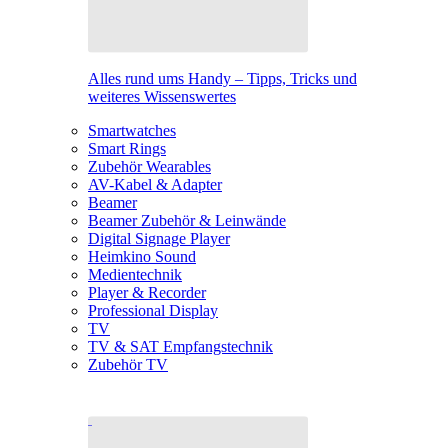
Alles rund ums Handy – Tipps, Tricks und
weiteres Wissenswertes
Smartwatches
Smart Rings
Zubehör Wearables
AV-Kabel & Adapter
Beamer
Beamer Zubehör & Leinwände
Digital Signage Player
Heimkino Sound
Medientechnik
Player & Recorder
Professional Display
TV
TV & SAT Empfangstechnik
Zubehör TV