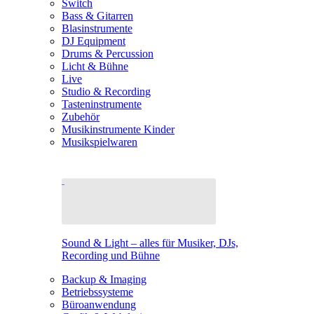
Switch
Bass & Gitarren
Blasinstrumente
DJ Equipment
Drums & Percussion
Licht & Bühne
Live
Studio & Recording
Tasteninstrumente
Zubehör
Musikinstrumente Kinder
Musikspielwaren
Sound & Light – alles für Musiker, DJs,
Recording und Bühne
Backup & Imaging
Betriebssysteme
Büroanwendung