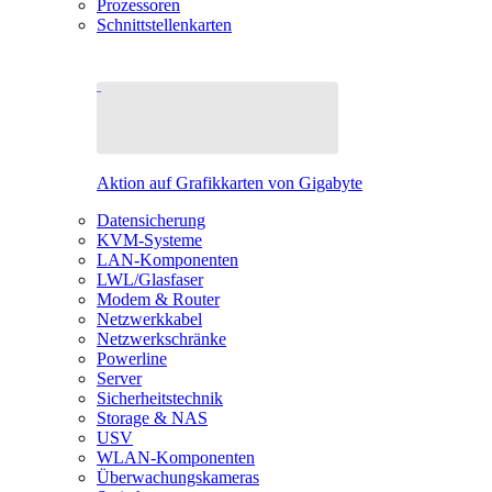
Prozessoren
Schnittstellenkarten
Aktion auf Grafikkarten von Gigabyte
Datensicherung
KVM-Systeme
LAN-Komponenten
LWL/Glasfaser
Modem & Router
Netzwerkkabel
Netzwerkschränke
Powerline
Server
Sicherheitstechnik
Storage & NAS
USV
WLAN-Komponenten
Überwachungskameras