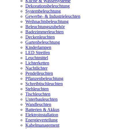
Küche & Wassersysteme
Dekorationsbeleuchtung
Systembeleuchtung
Gewerbe- & Industrieleuchten
Weihnachtsbeleuchtung
Beleuchtungszubehör
Badezimmerleuchten
Deckenleuchten
Gartenbeleuchtung
Kinderlampen
LED Streifen
Leuchtmittel
Lichterketten
Nachtlichter
Pendelleuchten
Pflanzenbeleuchtung
Schreibtischleuchten
Stehleuchten
Tischleuchten
Unterbauleuchten
Wandleuchten
Batterien & Akkus
Elektroinstallation
Energieverteilung
Kabelmanagement