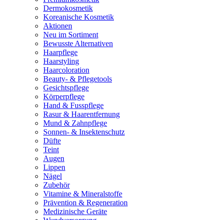
Dermokosmetik
Koreanische Kosmetik
Aktionen
Neu im Sortiment
Bewusste Alternativen
Haarpflege
Haarstyling
Haarcoloration
Beauty- & Pflegetools
Gesichtspflege
Körperpflege
Hand & Fusspflege
Rasur & Haarentfernung
Mund & Zahnpflege
Sonnen- & Insektenschutz
Düfte
Teint
Augen
Lippen
Nägel
Zubehör
Vitamine & Mineralstoffe
Prävention & Regeneration
Medizinische Geräte