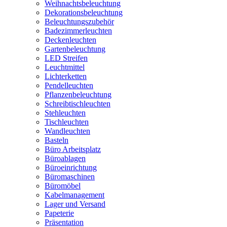
Weihnachtsbeleuchtung
Dekorationsbeleuchtung
Beleuchtungszubehör
Badezimmerleuchten
Deckenleuchten
Gartenbeleuchtung
LED Streifen
Leuchtmittel
Lichterketten
Pendelleuchten
Pflanzenbeleuchtung
Schreibtischleuchten
Stehleuchten
Tischleuchten
Wandleuchten
Basteln
Büro Arbeitsplatz
Büroablagen
Büroeinrichtung
Büromaschinen
Büromöbel
Kabelmanagement
Lager und Versand
Papeterie
Präsentation