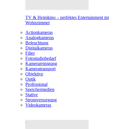
TV & Heimkino – perfektes Entertainment im
Wohnzimmer
Actionkameras
Analogkameras
Beleuchtung
Digitalkameras
Filter
Fotostudiobedarf
Kamerareinigung
Kameratransport
Objektive
Optik
Professional
Speichermedien
Stative
Stromversorgung
Videokameras