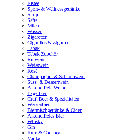
Eistee
Sport- & Wellnessgetränke
Sirup
Säfte
Milch
Wasser
Zigaretten
Cigarillos & Zigarren
Tabak
Tabak Zubehör
Rotwein
Weisswein
Rosé
Champagner & Schaumwein
Süss- & Dessertwein
Alkoholfreie Weine
Lagerbier
Craft Beer & Spezialitäten
Weizenbier
Biermischgetränke & Cider
Alkoholfreies Bier
Whisky
Gin
Rum & Cachaça
Vodka