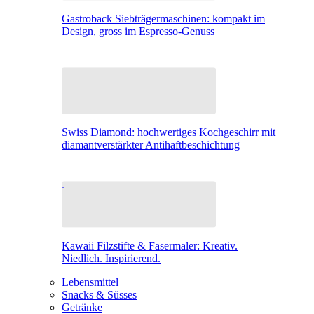
Gastroback Siebträgermaschinen: kompakt im
Design, gross im Espresso-Genuss
Swiss Diamond: hochwertiges Kochgeschirr mit
diamantverstärkter Antihaftbeschichtung
Kawaii Filzstifte & Fasermaler: Kreativ.
Niedlich. Inspirierend.
Lebensmittel
Snacks & Süsses
Getränke