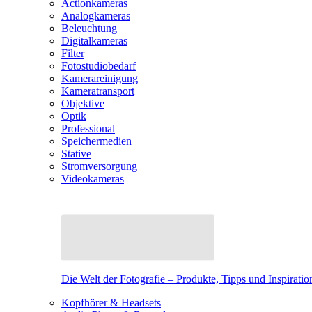
Actionkameras
Analogkameras
Beleuchtung
Digitalkameras
Filter
Fotostudiobedarf
Kamerareinigung
Kameratransport
Objektive
Optik
Professional
Speichermedien
Stative
Stromversorgung
Videokameras
Die Welt der Fotografie – Produkte, Tipps und Inspiratio
Kopfhörer & Headsets