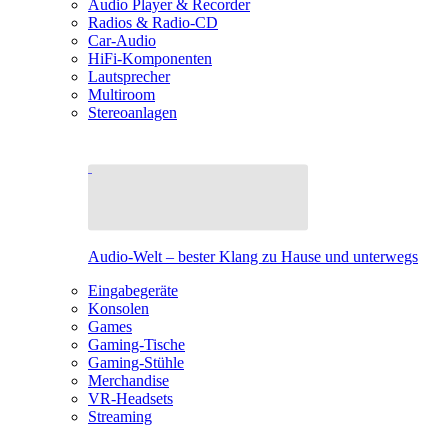
Audio Player & Recorder
Radios & Radio-CD
Car-Audio
HiFi-Komponenten
Lautsprecher
Multiroom
Stereoanlagen
Audio-Welt – bester Klang zu Hause und unterwegs
Eingabegeräte
Konsolen
Games
Gaming-Tische
Gaming-Stühle
Merchandise
VR-Headsets
Streaming