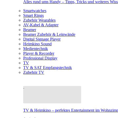
Alles rund ums Handy – Tipps, Tricks und weiteres Wis
Smartwatches
Smart Rings
Zubehör Wearables
AV-Kabel & Adapter
Beamer
Beamer Zubehör & Leinwände
Digital Signage Player
Heimkino Sound
Medientechnik
Player & Recorder
Professional Display
TV
TV & SAT Empfangstechnik
Zubehör TV
TV & Heimkino – perfektes Entertainment im Wohnzim