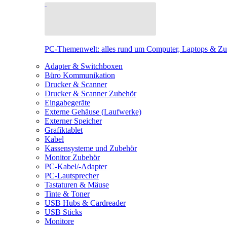
PC-Themenwelt: alles rund um Computer, Laptops & Z
Adapter & Switchboxen
Büro Kommunikation
Drucker & Scanner
Drucker & Scanner Zubehör
Eingabegeräte
Externe Gehäuse (Laufwerke)
Externer Speicher
Grafiktablet
Kabel
Kassensysteme und Zubehör
Monitor Zubehör
PC-Kabel/-Adapter
PC-Lautsprecher
Tastaturen & Mäuse
Tinte & Toner
USB Hubs & Cardreader
USB Sticks
Monitore