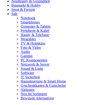
Neu
Beauty & Gesundheit
Baumarkt & Hobby
Sport & Freizeit
Sale
Notebook
Smartphones
Computer & Tablets
Peripherie & Kabel
Handy & Telefonie
Wearables
TV & Heimkino
Foto & Video
Audio
Gaming
PC Komponenten
Netzwerk & Server
Sound & Light
Software
IT Sicherheit
Haussteuerung & Smart Home
Geschenkkarten & Gutscheine
Aktionen
Neu im Sortiment
Bewusste Alternativen