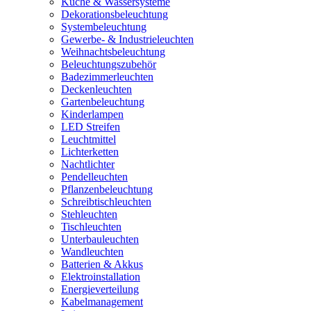
Küche & Wassersysteme
Dekorationsbeleuchtung
Systembeleuchtung
Gewerbe- & Industrieleuchten
Weihnachtsbeleuchtung
Beleuchtungszubehör
Badezimmerleuchten
Deckenleuchten
Gartenbeleuchtung
Kinderlampen
LED Streifen
Leuchtmittel
Lichterketten
Nachtlichter
Pendelleuchten
Pflanzenbeleuchtung
Schreibtischleuchten
Stehleuchten
Tischleuchten
Unterbauleuchten
Wandleuchten
Batterien & Akkus
Elektroinstallation
Energieverteilung
Kabelmanagement