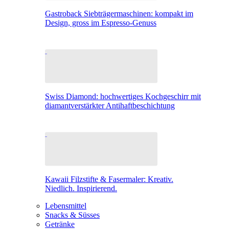
Gastroback Siebträgermaschinen: kompakt im
Design, gross im Espresso-Genuss
Swiss Diamond: hochwertiges Kochgeschirr mit
diamantverstärkter Antihaftbeschichtung
Kawaii Filzstifte & Fasermaler: Kreativ.
Niedlich. Inspirierend.
Lebensmittel
Snacks & Süsses
Getränke