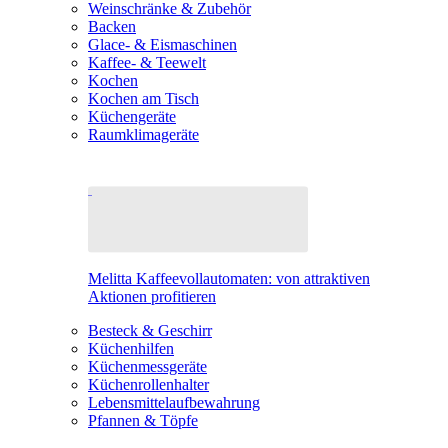
Weinschränke & Zubehör
Backen
Glace- & Eismaschinen
Kaffee- & Teewelt
Kochen
Kochen am Tisch
Küchengeräte
Raumklimageräte
Melitta Kaffeevollautomaten: von attraktiven
Aktionen profitieren
Besteck & Geschirr
Küchenhilfen
Küchenmessgeräte
Küchenrollenhalter
Lebensmittelaufbewahrung
Pfannen & Töpfe