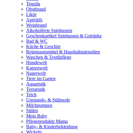
Tequila
Obstbrand
Likör
Apéritifs
Weinbrand
Alkoholfreie Spirituosen
Geschenkartikel Spirituosen & Getränke
Bad & WC
Küche & Geschirr
Reinigungsmittel & Haushaltsutensilien
Waschen & Textilpflege
Hundewelt
Katzenwelt
Nagerwelt
Tiere im Garten
Aquaristik
Terraristik
Teich
Umstands- & Stillmode
Milchpumpen
Stillen
Mein Baby
Pflegeprodukte Mama
Baby- & Kinderbekleidung
Wickeln