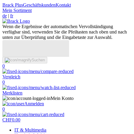
Brack Plus
Geschäftskunden
Kontakt
Mein Sortiment
de
|
fr
Wenn die Ergebnisse der automatischen Vervollständigung
verfügbar sind, verwenden Sie die Pfeiltasten nach oben und nach
unten zur Überprüfung und die Eingabetaste zur Auswahl.
Suchen
0
Vergleich
0
Merklisten
Mein Konto
Anmelden
0
CHF
0.00
IT & Multimedia