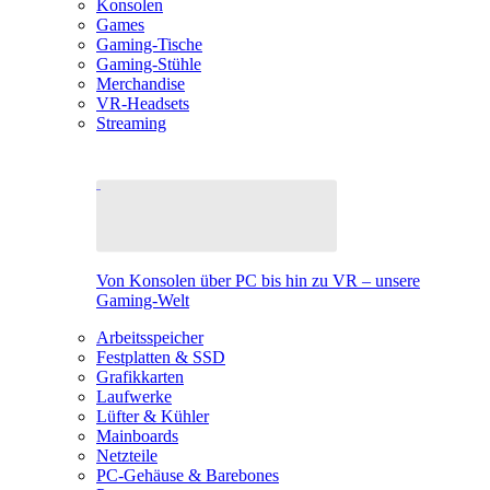
Konsolen
Games
Gaming-Tische
Gaming-Stühle
Merchandise
VR-Headsets
Streaming
Von Konsolen über PC bis hin zu VR – unsere
Gaming-Welt
Arbeitsspeicher
Festplatten & SSD
Grafikkarten
Laufwerke
Lüfter & Kühler
Mainboards
Netzteile
PC-Gehäuse & Barebones