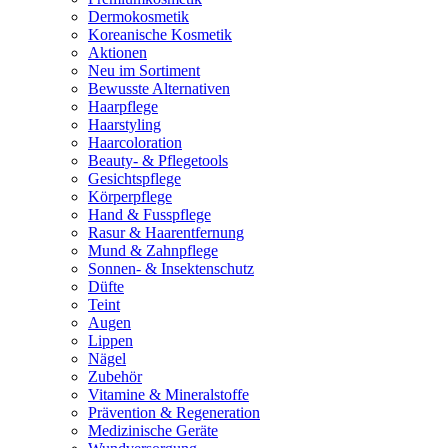
Dermokosmetik
Koreanische Kosmetik
Aktionen
Neu im Sortiment
Bewusste Alternativen
Haarpflege
Haarstyling
Haarcoloration
Beauty- & Pflegetools
Gesichtspflege
Körperpflege
Hand & Fusspflege
Rasur & Haarentfernung
Mund & Zahnpflege
Sonnen- & Insektenschutz
Düfte
Teint
Augen
Lippen
Nägel
Zubehör
Vitamine & Mineralstoffe
Prävention & Regeneration
Medizinische Geräte