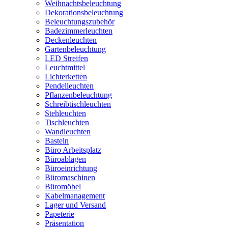
Weihnachtsbeleuchtung
Dekorationsbeleuchtung
Beleuchtungszubehör
Badezimmerleuchten
Deckenleuchten
Gartenbeleuchtung
LED Streifen
Leuchtmittel
Lichterketten
Pendelleuchten
Pflanzenbeleuchtung
Schreibtischleuchten
Stehleuchten
Tischleuchten
Wandleuchten
Basteln
Büro Arbeitsplatz
Büroablagen
Büroeinrichtung
Büromaschinen
Büromöbel
Kabelmanagement
Lager und Versand
Papeterie
Präsentation