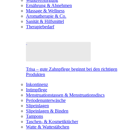
Wundversorgung
Ernährung & Abnehmen
Massage & Wellness
Aromatherapie & Co.
Sanität & Hilfsmittel
Therapiebedarf
Trisa – gute Zahnpflege beginnt bei den richtigen
Produkten
Inkontinenz
Intimpflege
Menstruationstassen & Menstruationsdiscs
Periodenunterwäsche
Slipeinlagen
Slipeinlagen & Binden
Tampons
Taschen- & Kosmetiktücher
Watte & Wattestäbchen