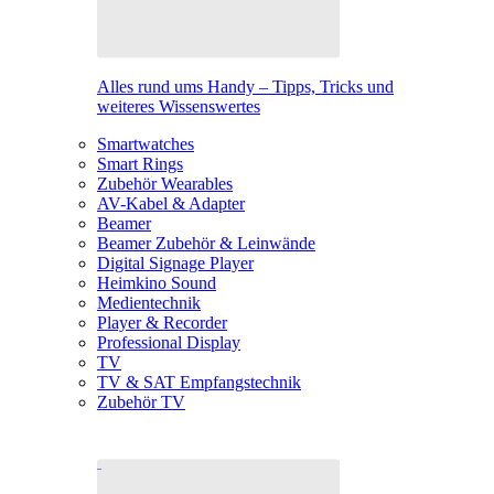
Alles rund ums Handy – Tipps, Tricks und
weiteres Wissenswertes
Smartwatches
Smart Rings
Zubehör Wearables
AV-Kabel & Adapter
Beamer
Beamer Zubehör & Leinwände
Digital Signage Player
Heimkino Sound
Medientechnik
Player & Recorder
Professional Display
TV
TV & SAT Empfangstechnik
Zubehör TV