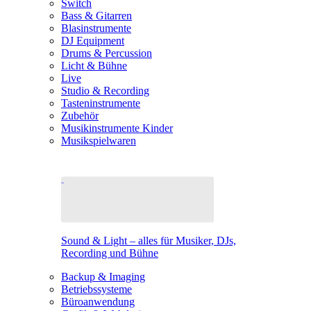
Switch
Bass & Gitarren
Blasinstrumente
DJ Equipment
Drums & Percussion
Licht & Bühne
Live
Studio & Recording
Tasteninstrumente
Zubehör
Musikinstrumente Kinder
Musikspielwaren
Sound & Light – alles für Musiker, DJs,
Recording und Bühne
Backup & Imaging
Betriebssysteme
Büroanwendung