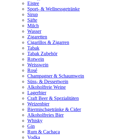
Eistee
Sport- & Wellnessgetränke
Sirup
Säfte
Milch
Wasser
Zigaretten
Cigarillos & Zigarren
Tabak
Tabak Zubehör
Rotwein
Weisswein
Rosé
Champagner & Schaumwein
Süss- & Dessertwein
Alkoholfreie Weine
Lagerbier
Craft Beer & Spezialitäten
Weizenbier
Biermischgetränke & Cider
Alkoholfreies Bier
Whisky
Gin
Rum & Cachaça
Vodka