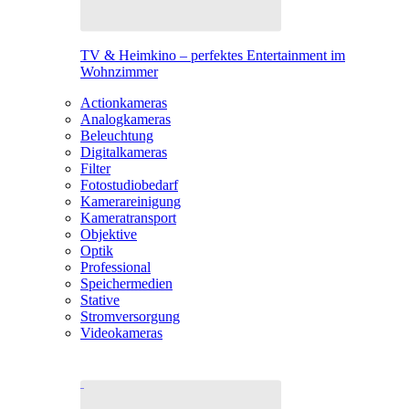
TV & Heimkino – perfektes Entertainment im
Wohnzimmer
Actionkameras
Analogkameras
Beleuchtung
Digitalkameras
Filter
Fotostudiobedarf
Kamerareinigung
Kameratransport
Objektive
Optik
Professional
Speichermedien
Stative
Stromversorgung
Videokameras