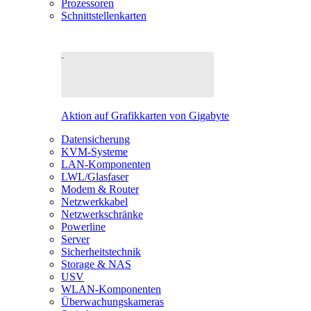
Prozessoren
Schnittstellenkarten
Aktion auf Grafikkarten von Gigabyte
Datensicherung
KVM-Systeme
LAN-Komponenten
LWL/Glasfaser
Modem & Router
Netzwerkkabel
Netzwerkschränke
Powerline
Server
Sicherheitstechnik
Storage & NAS
USV
WLAN-Komponenten
Überwachungskameras